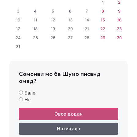
1
2
3
4
5
6
7
8
9
10
11
12
13
14
15
16
17
18
19
20
21
22
23
24
25
26
27
28
29
30
31
Сомонаи мо ба Шумо писанд
омад?
Бале
Не
Овоз додан
Натиҷаҳо