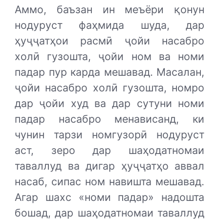
Аммо, баъзан ин меъёри қонун
нодуруст фаҳмида шуда, дар
ҳуҷҷатҳои расмӣ ҷойи насабро
холӣ гузошта, ҷойи ном ва номи
падар пур карда мешавад. Масалан,
ҷойи насабро холӣ гузошта, номро
дар ҷойи худ ва дар сутуни номи
падар насабро менависанд, ки
чунин тарзи номгузорӣ нодуруст
аст, зеро дар шаҳодатномаи
таваллуд ва дигар ҳуҷҷатҳо аввал
насаб, сипас ном навишта мешавад.
Агар шахс «номи падар» надошта
бошад, дар шаҳодатномаи таваллуд