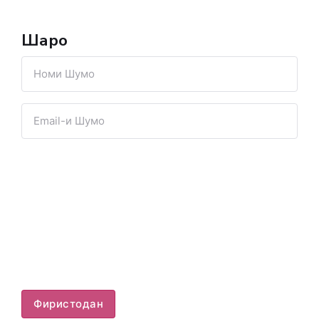
Шарҳҳо
Фиристодан