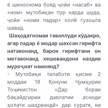
ё шиноснома бояд ҷойи «насаб» ва
«ном» мутобиқан пур карда шуда,
ҷойи «номи падар» холӣ гузошта
шавад.
Шаҳодатномаи таваллуди кӯдакро,
агар падар ё модар шахсан гирифта
натавонанд, барои гирифтани он
метавонанд хешовандони наздик
муроҷиат намоянд?
- Мутобиқи талаботи қисми 2
моддаи 18 Қонуни Ҷумҳурии
Тоҷикистон «Дар бораи
бақайдгирии давлатии асноди
ҳолати шаҳрвандӣ» дар сурате, ки