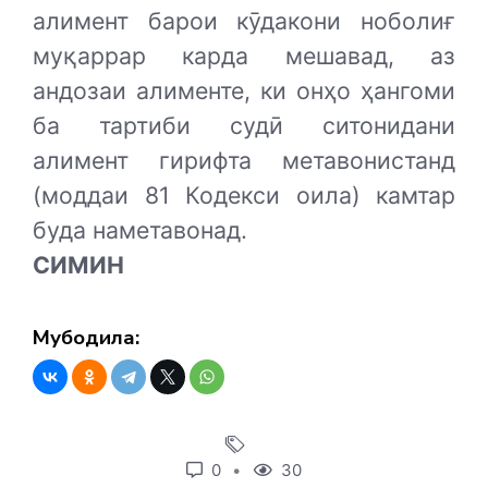
алимент барои кӯдакони ноболиғ
муқаррар карда мешавад, аз
андозаи алименте, ки онҳо ҳангоми
ба тартиби судӣ ситонидани
алимент гирифта метавонистанд
(моддаи 81 Кодекси оила) камтар
буда наметавонад.
СИМИН
Мубодила:
0
30