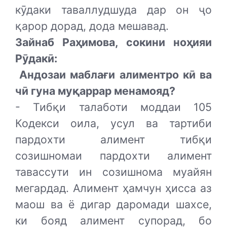
кӯдаки таваллудшуда дар он ҷо
қарор дорад, дода мешавад.
Зайнаб Раҳимова, сокини ноҳияи
Рӯдакӣ:
Андозаи маблағи алиментро кӣ ва
чӣ гуна муқаррар менамояд?
- Тибқи талаботи моддаи 105
Кодекси оила, усул ва тартиби
пардохти алимент тибқи
созишномаи пардохти алимент
тавассути ин созишнома муайян
мегардад. Алимент ҳамчун ҳисса аз
маош ва ё дигар даромади шахсе,
ки бояд алимент супорад, бо