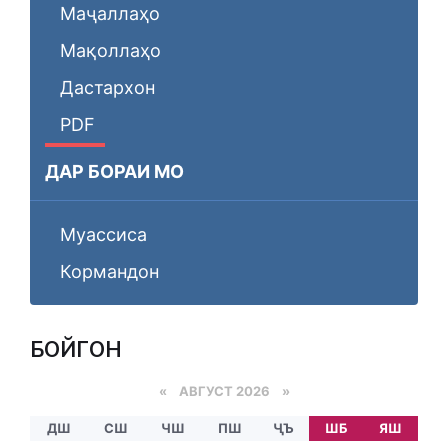
Маҷаллаҳо
Мақоллаҳо
Дастархон
PDF
ДАР БОРАИ МО
Муассиса
Кормандон
БОЙГОНӢ
«
АВГУСТ 2026 »
ДШ
СШ
ЧШ
ПШ
ҶЪ
ШБ
ЯШ