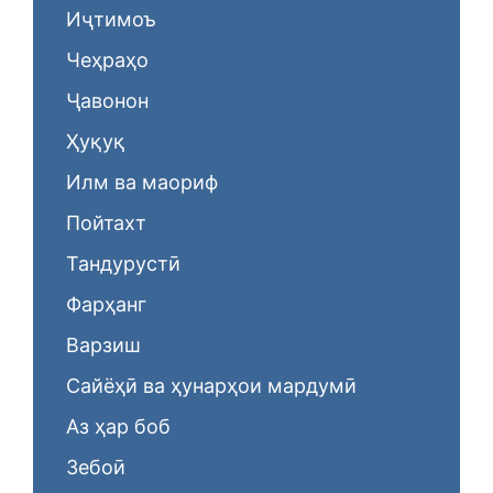
Иҷтимоъ
Чеҳраҳо
Ҷавонон
Ҳуқуқ
Илм ва маориф
Пойтахт
Тандурустӣ
Фарҳанг
Варзиш
Сайёҳӣ ва ҳунарҳои мардумӣ
Аз ҳар боб
Зебоӣ