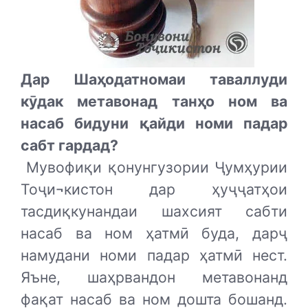
Дар Шаҳодатномаи таваллуди
кӯдак метавонад танҳо ном ва
насаб бидуни қайди номи падар
сабт гардад?
Мувофиқи қонунгузории Ҷумҳурии
Тоҷи¬кистон дар ҳуҷҷатҳои
тасдиқкунандаи шахсият сабти
насаб ва ном ҳатмӣ буда, дарҷ
намудани номи падар ҳатмӣ нест.
Яъне, шаҳрвандон метавонанд
фақат насаб ва ном дошта бошанд.