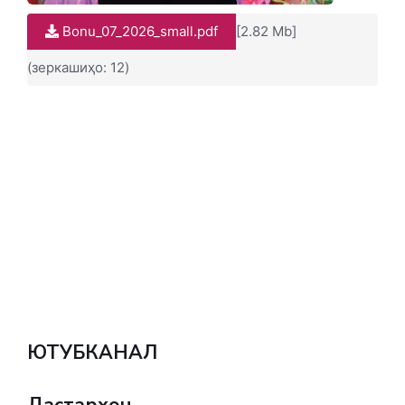
Bonu_07_2026_small.pdf
[2.82 Mb]
(зеркашиҳо: 12)
ЮТУБКАНАЛ
Дастархон