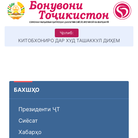
Ҷолиб:
КИТОБХОНИРО ДАР ХУД ТАШАККУЛ ДИҲЕМ
БАХШҲО
Президенти ҶТ
Сиёсат
Хабарҳо