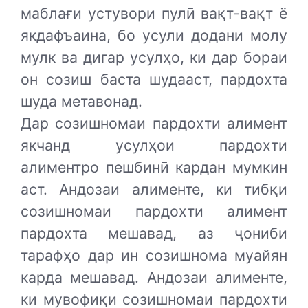
маблағи устувори пулӣ вақт-вақт ё
якдафъаина, бо усули додани молу
мулк ва дигар усулҳо, ки дар бораи
он созиш баста шудааст, пардохта
шуда метавонад.
Дар созишномаи пардохти алимент
якчанд усулҳои пардохти
алиментро пешбинӣ кардан мумкин
аст. Андозаи алименте, ки тибқи
созишномаи пардохти алимент
пардохта мешавад, аз ҷониби
тарафҳо дар ин созишнома муайян
карда мешавад. Андозаи алименте,
ки мувофиқи созишномаи пардохти