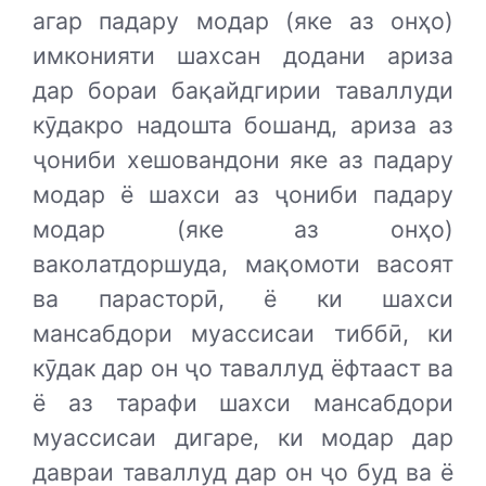
агар падару модар (яке аз онҳо)
имконияти шахсан додани ариза
дар бораи бақайдгирии таваллуди
кӯдакро надошта бошанд, ариза аз
ҷониби хешовандони яке аз падару
модар ё шахси аз ҷониби падару
модар (яке аз онҳо)
ваколатдоршуда, мақомоти васоят
ва парасторӣ, ё ки шахси
мансабдори муассисаи тиббӣ, ки
кӯдак дар он ҷо таваллуд ёфтааст ва
ё аз тарафи шахси мансабдори
муассисаи дигаре, ки модар дар
давраи таваллуд дар он ҷо буд ва ё