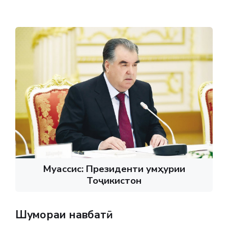
Муассис: Президенти Ҷумҳурии
Тоҷикистон
Шумораи навбатӣ