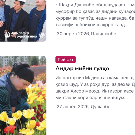
- Шаҳри Душанбе обод шудааст, - 
мусофир бо ҳавас аз дидани кӯчаҳо
хуррам ва гулпӯш чашм наканда, б
тавсифи зебоиҳои шаҳрро кард....
30 апрел 2026, Панҷшанбе
Пойтахт
Андар миёни гулҳо
Ин пагоҳ низ Мадина аз ҳама пеш д
ҳозир шуд. Ӯ аз роҳи дур, аз деҳаи 
шаҳри Ҳисор меояд. Интизори касе
минтақаи корӣ барояш маълум...
27 апрел 2026, Душанбе