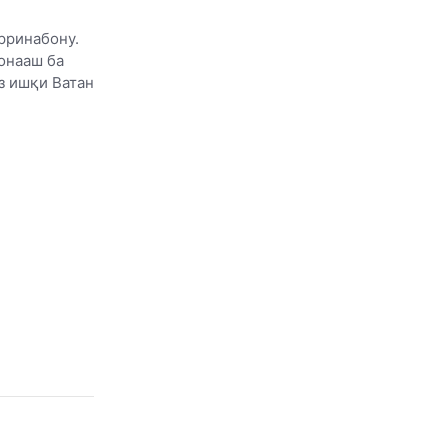
рринабону.
онааш ба
з ишқи Ватан