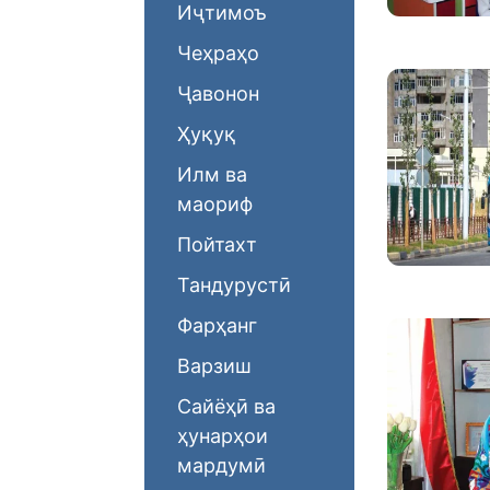
Иҷтимоъ
Чеҳраҳо
Ҷавонон
Ҳуқуқ
Илм ва
маориф
Пойтахт
Тандурустӣ
Фарҳанг
Варзиш
Сайёҳӣ ва
ҳунарҳои
мардумӣ