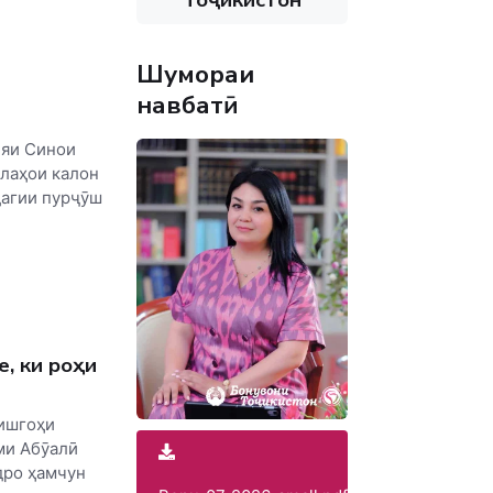
Шумораи
навбатӣ
ияи Синои
ллаҳои калон
дагии пурҷӯш
, ки роҳи
ишгоҳи
ми Абӯалӣ
дро ҳамчун