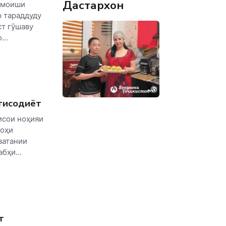
Дастархон
амоиши
р тараддуду
ст гӯшаву
..
тисодиёт
исои ноҳияи
роҳи
ватании
бҳи...
т