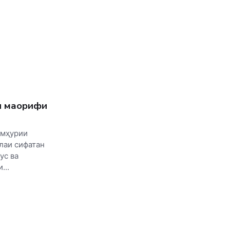
 маорифи
умҳурии
лаи сифатан
ус ва
...