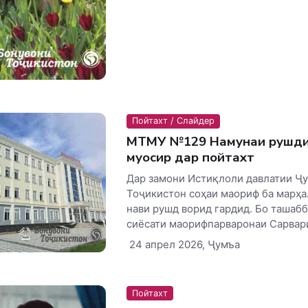
Пойтахт / Слайдер
МТМУ №129 Намунаи рушди
муосир дар пойтахт
Дар замони Истиқлоли давлатии Ҷ
Тоҷикистон соҳаи маориф ба марҳа
нави рушд ворид гардид. Бо ташабб
сиёсати маорифпарваронаи Сарвари
24 апрел 2026, Ҷумъа
Пойтахт