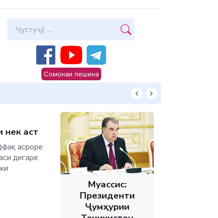
Сомонаи пешина
КИТОБХОНИРО 
и нек аст
ффақ асроре
каси дигаре
 ки
Муассис:
Президенти
Ҷумҳурии
Тоҷикистон