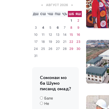
«
АВГУСТ 2026 »
ДШ
СШ
ЧШ
ПШ
ҶЪ
ШБ
ЯШ
1
2
3
4
5
6
7
8
9
10
11
12
13
14
15
16
17
18
19
20
21
22
23
24
25
26
27
28
29
30
31
Сомонаи мо
ба Шумо
писанд омад?
Бале
Не