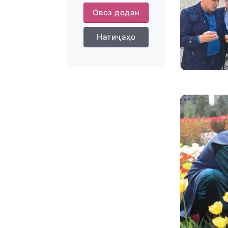
Овоз додан
Натиҷаҳо