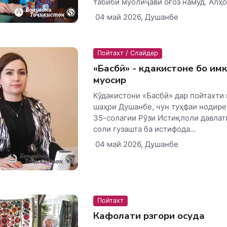
табиби муолиҷавӣ оғоз намуд. Алҳол
04 май 2026, Душанбе
Пойтахт / Слайдер
«Басбӣ» - кӯдакистоне бо им
муосир
Кӯдакистони «Басбӣ» дар пойтахти
шаҳри Душанбе, чун туҳфаи нодире
35-солагии Рӯзи Истиқлоли давлат
соли гузашта ба истифода...
04 май 2026, Душанбе
Пойтахт
Кафолати рӯзгори осуда