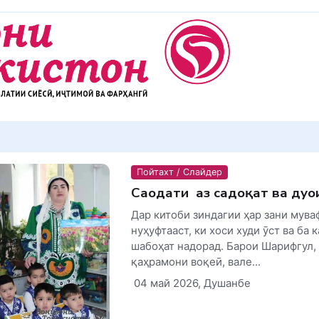
Пойтахт / Слайдер
Саодати ӯ аз садоқат ва дуо
Дар китоби зиндагии ҳар зани мува
нуҳуфтааст, ки хоси худи ӯст ва ба 
шабоҳат надорад. Барои Шарифгул,
қаҳрамони воқеӣ, вале...
04 май 2026, Душанбе