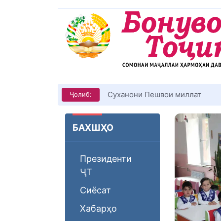
Суханони Пешвои миллат
Ҷолиб:
БАХШҲО
Президенти
ҶТ
Сиёсат
Хабарҳо