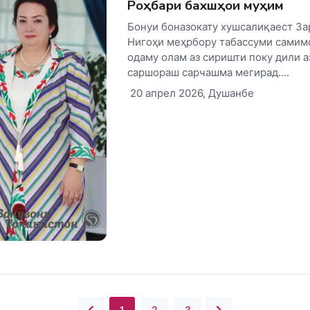
Роҳбари бахшҳои муҳим
Бонуи боназокату хушсалиқаест За
Нигоҳи меҳрбору табассуми самим
одаму олам аз сиришти поку дили а
саршораш сарчашма мегирад....
20 апрел 2026, Душанбе
1
2
3