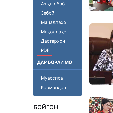
Аз ҳар боб
Зебоӣ
Маҷаллаҳо
Мақоллаҳо
Дастархон
PDF
ДАР БОРАИ МО
Муассиса
Кормандон
БОЙГОНӢ