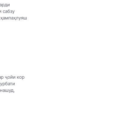
марди
и сабзу
а ҳампаҳлуяш
ар ҷойи кор
Дурбати
 нашуд,