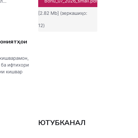
Bonu_07_2026_small.pdf
...
[2.82 Mb] (зеркашиҳо:
12)
кониятҳои
 кишварамон,
 ба ифтихори
ии кишвар
ЮТУБКАНАЛ