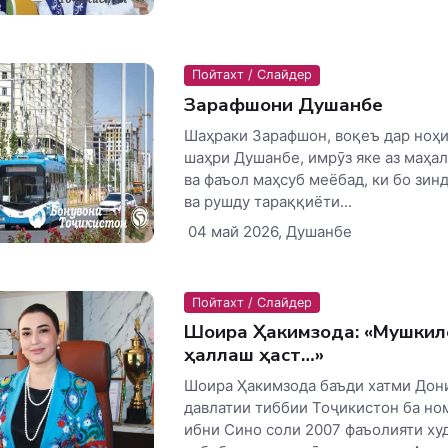
Пойтахт / Слайдер
Зарафшони Душанбе
Шаҳраки Зарафшон, воқеъ дар ноҳ
шаҳри Душанбе, имрӯз яке аз маҳа
ва фаъол маҳсуб меёбад, ки бо зин
ва рушду тараққиёти...
04 май 2026, Душанбе
Пойтахт / Слайдер
Шоира Ҳакимзода: «Мушкиле
ҳаллаш ҳаст…»
Шоира Ҳакимзода баъди хатми Дон
давлатии тиббии Тоҷикистон ба но
ибни Сино соли 2007 фаъолияти ху