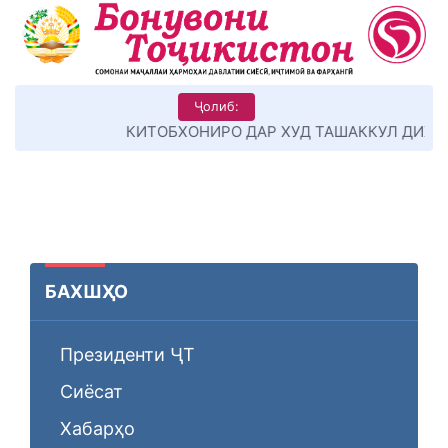
Ҷолиб:
КИТОБХОНИРО ДАР ХУД ТАШАККУЛ ДИҲЕМ
БАХШҲО
Президенти ҶТ
Сиёсат
Хабарҳо