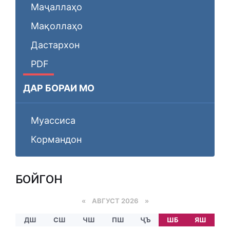
Маҷаллаҳо
Мақоллаҳо
Дастархон
PDF
ДАР БОРАИ МО
Муассиса
Кормандон
БОЙГОНӢ
«
АВГУСТ 2026 »
ДШ
СШ
ЧШ
ПШ
ҶЪ
ШБ
ЯШ