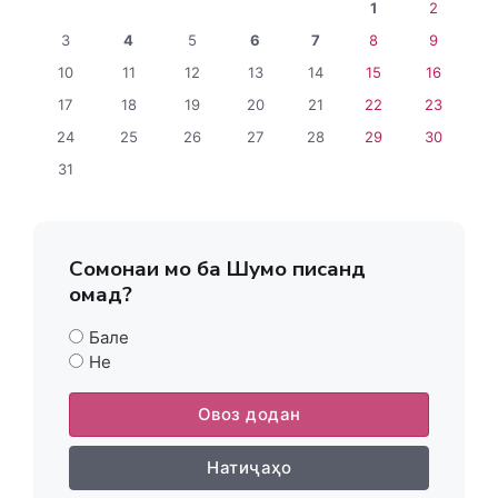
1
2
3
4
5
6
7
8
9
10
11
12
13
14
15
16
17
18
19
20
21
22
23
24
25
26
27
28
29
30
31
Сомонаи мо ба Шумо писанд
омад?
Бале
Не
Овоз додан
Натиҷаҳо