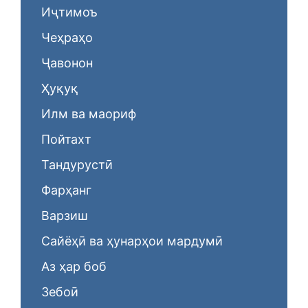
Иҷтимоъ
Чеҳраҳо
Ҷавонон
Ҳуқуқ
Илм ва маориф
Пойтахт
Тандурустӣ
Фарҳанг
Варзиш
Сайёҳӣ ва ҳунарҳои мардумӣ
Аз ҳар боб
Зебоӣ