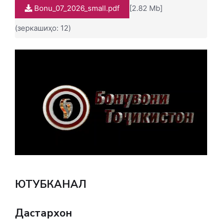
Bonu_07_2026_small.pdf
[2.82 Mb]
(зеркашиҳо: 12)
ЮТУБКАНАЛ
Дастархон