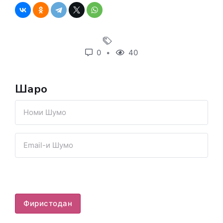
0
40
Шарҳҳо
Фиристодан