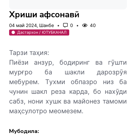
Хӯриши афсонавӣ
04 май 2024, Шанбе
0
40
Дастархон / ЮТУБКАНАЛ
Тарзи таҳия:
Пиёзи анзур, бодиринг ва гӯшти
мурғро ба шакли дарозрӯя
мебурем. Тухми обпазро низ ба
чунин шакл реза карда, бо нахӯди
сабз, нони хушк ва майонез тамоми
маҳсулотро меомезем.
Мубодила: