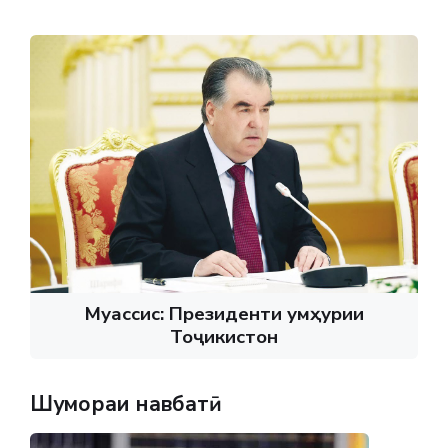
Муассис: Президенти Ҷумҳурии
Тоҷикистон
Шумораи навбатӣ