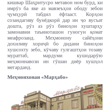
кишвар Шаҳритусро метавон ном бурд, ки
имрӯз ба яке аз мавзеъҳои ободу зебои
ҷумҳурӣ табдил ёфтааст. Корҳои
созандагиву бунёдкорӣ дар ин ҷо вусъат
дошта, рӯз аз рӯз биноҳои хуштарҳу
замонавии таъиноташон гуногун қомат
меафрозанд. Меҳмонону сайёҳони
дохиливу хориҷӣ бо дидани биноҳои
хушсохту зебо, кӯчаву гулгаштҳои тозаву
мураттаб, мардуми кушодарӯю
меҳмоннавози ин гӯшаи диёр хушҳол
мегарданд.
Меҳмонхонаи «Марҳабо»