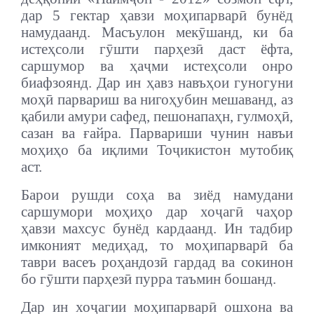
дар 5 гектар ҳавзи моҳипарварӣ бунёд
намудаанд. Масъулон мекӯшанд, ки ба
истеҳсоли гӯшти парҳезӣ даст ёфта,
саршумор ва ҳаҷми истеҳсоли онро
биафзоянд. Дар ин ҳавз навъҳои гуногуни
моҳӣ парвариш ва нигоҳубин мешаванд, аз
қабили амури сафед, пешонапаҳн, гулмоҳӣ,
сазан ва ғайра. Парвариши чунин навъи
моҳиҳо ба иқлими Тоҷикистон мутобиқ
аст.
Барои рушди соҳа ва зиёд намудани
саршумори моҳиҳо дар хоҷагӣ чаҳор
ҳавзи махсус бунёд кардаанд. Ин тадбир
имконият медиҳад, то моҳипарварӣ ба
таври васеъ роҳандозӣ гардад ва сокинон
бо гӯшти парҳезӣ пурра таъмин бошанд.
Дар ин хоҷагии моҳипарварӣ ошхона ва