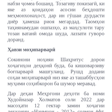
набзи ҷомеа бошанд. Тозагиву покизагӣ, ки
яке аз қоидаҳои асосии беҳдошти
меҳмонхонаҳост, дар ин гӯшаи дурдасти
диёр ҳамеша риоя мегардад. Таомҳои
таҳиянамудаи ошпазҳо, аз маҳсулоти тару
тозаи ватанӣ омода шуда, лаззати гуворо
доранд.
Ҳавзи моҳипарварӣ
Сокинони ноҳияи Шаҳритус дорои
хоҷагиҳои деҳқонӣ буда, ба кишоварзиву
боғпарварӣ машғуланд. Рушд додани
соҳаи моҳипарварӣ низ яке аз ташаббусҳои
муҳими соҳибкорон ба шумор меравад.
Дар деҳаи Меҳргони деҳоти ба номи
Худойназар Холматов соли 2022 дар
масоҳати 12 гектар замин хоҷагии
деҳқонии «Наимҷон - 2012» созмон ёфт,