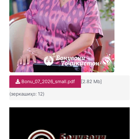
Bonu_07_2026_small.pdf
[2.82 Mb]
(зеркашиҳо: 12)