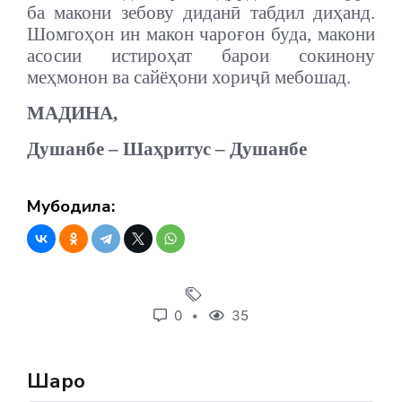
ба макони зебову диданӣ табдил диҳанд.
Шомгоҳон ин макон чароғон буда, макони
асосии истироҳат барои сокинону
меҳмонон ва сайёҳони хориҷӣ мебошад.
МАДИНА,
Душанбе – Шаҳритус – Душанбе
Мубодила:
0
35
Шарҳҳо