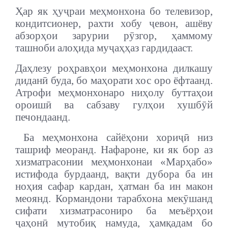
Ҳар як ҳуҷраи меҳмонхона бо телевизор,
кондитсионер, рахти хобу ҷевон, ашёву
абзорҳои зарурии рӯзгор, ҳаммому
ташноби алоҳида муҷаҳҳаз гардидааст.
Даҳлезу роҳравҳои меҳмонхона дилкашу
диданӣ буда, бо маҳорати хос оро ёфтаанд.
Атрофи меҳмонхонаро ниҳолу буттаҳои
ороишӣ ва сабзаву гулҳои хушбӯй
печондаанд.
Ба меҳмонхона сайёҳони хориҷӣ низ
ташриф меоранд. Нафароне, ки як бор аз
хизматрасонии меҳмонхонаи «Марҳабо»
истифода бурдаанд, вақти дубора ба ин
ноҳия сафар кардан, ҳатман ба ин макон
меоянд. Кормандони тарабхона мекӯшанд
сифати хизматрасониро ба меъёрҳои
ҷаҳонӣ мутобиқ намуда, ҳамқадам бо