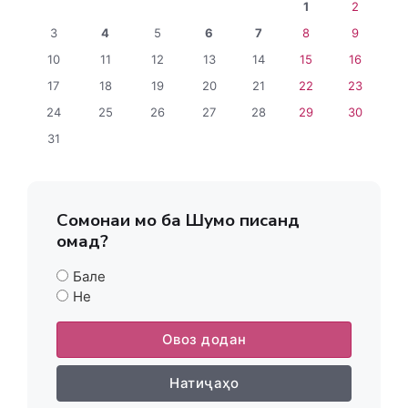
1
2
3
4
5
6
7
8
9
10
11
12
13
14
15
16
17
18
19
20
21
22
23
24
25
26
27
28
29
30
31
Сомонаи мо ба Шумо писанд
омад?
Бале
Не
Овоз додан
Натиҷаҳо