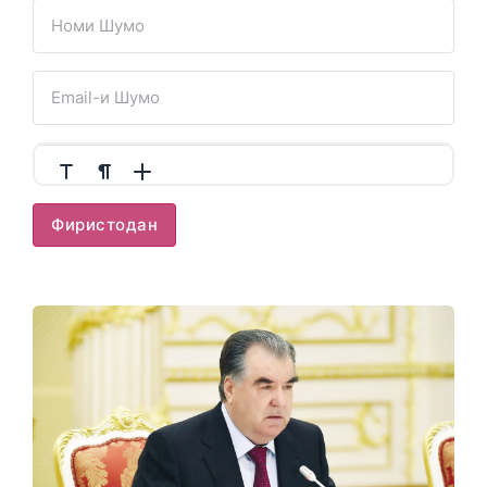
Фиристодан