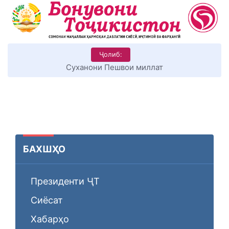
Ҷолиб:
КИТОБХОНИРО ДАР ХУД ТАШАККУЛ ДИҲЕМ
БАХШҲО
Президенти ҶТ
Сиёсат
Хабарҳо