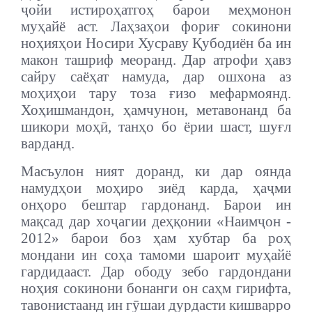
ҷойи истироҳатгоҳ барои меҳмонон
муҳайё аст. Лаҳзаҳои фориғ сокинони
ноҳияҳои Носири Хусраву Қубодиён ба ин
макон ташриф меоранд. Дар атрофи ҳавз
сайру саёҳат намуда, дар ошхона аз
моҳиҳои тару тоза ғизо мефармоянд.
Хоҳишмандон, ҳамчунон, метавонанд ба
шикори моҳӣ, танҳо бо ёрии шаст, шуғл
варданд.
Масъулон ният доранд, ки дар оянда
намудҳои моҳиро зиёд карда, ҳаҷми
онҳоро бештар гардонанд. Барои ин
мақсад дар хоҷагии деҳқонии «Наимҷон -
2012» барои боз ҳам хубтар ба роҳ
мондани ин соҳа тамоми шароит муҳайё
гардидааст. Дар ободу зебо гардондани
ноҳия сокинони бонанги он саҳм гирифта,
тавонистаанд ин гӯшаи дурдасти кишварро