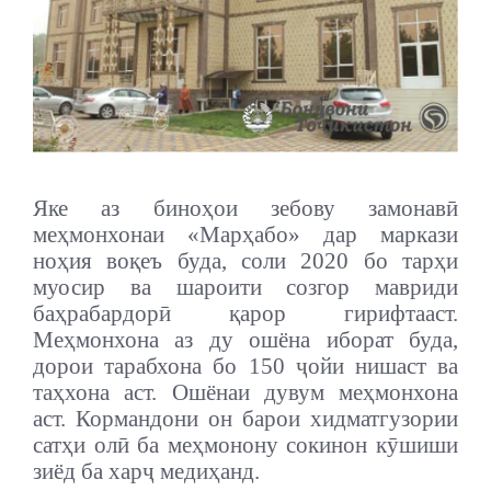
Яке аз биноҳои зебову замонавӣ
меҳмонхонаи «Марҳабо» дар маркази
ноҳия воқеъ буда, соли 2020 бо тарҳи
муосир ва шароити созгор мавриди
баҳрабардорӣ қарор гирифтааст.
Меҳмонхона аз ду ошёна иборат буда,
дорои тарабхона бо 150 ҷойи нишаст ва
таҳхона аст. Ошёнаи дувум меҳмонхона
аст. Кормандони он барои хидматгузории
сатҳи олӣ ба меҳмонону сокинон кӯшиши
зиёд ба харҷ медиҳанд.