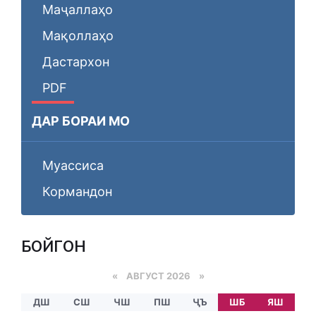
Маҷаллаҳо
Мақоллаҳо
Дастархон
PDF
ДАР БОРАИ МО
Муассиса
Кормандон
БОЙГОНӢ
«
АВГУСТ 2026 »
ДШ
СШ
ЧШ
ПШ
ҶЪ
ШБ
ЯШ