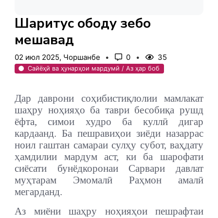
Шаҳритус ободу зебо
мешавад
02 июл 2025, Чоршанбе
0
35
Сайёҳӣ ва ҳунарҳои мардумӣ / Аз ҳар боб
Дар даврони соҳибистиқлолии мамлакат
шаҳру ноҳияҳо ба таври бесобиқа рушд
ёфта, симои худро ба куллӣ дигар
кардаанд. Ба пешравиҳои зиёди назаррас
ноил гаштан самараи сулҳу субот, ваҳдату
ҳамдилии мардум аст, ки ба шарофати
сиёсати бунёдкоронаи Сарвари давлат
муҳтарам Эмомалӣ Раҳмон амалӣ
мегарданд.
Аз миёни шаҳру ноҳияҳои пешрафтаи