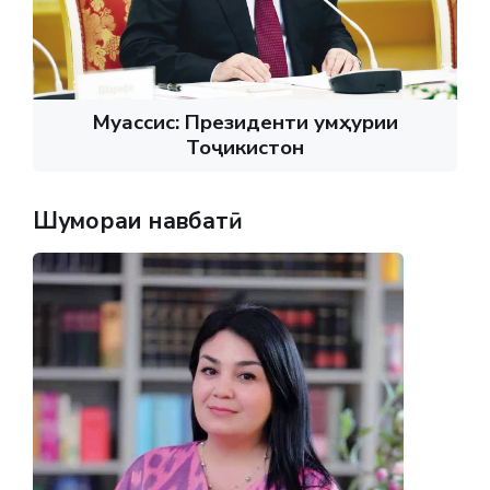
Муассис: Президенти Ҷумҳурии
Тоҷикистон
Шумораи навбатӣ