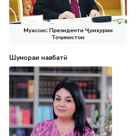
Муассис: Президенти Ҷумҳурии
Тоҷикистон
Шумораи навбатӣ