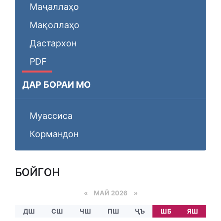
Маҷаллаҳо
Мақоллаҳо
Дастархон
PDF
ДАР БОРАИ МО
Муассиса
Кормандон
БОЙГОНӢ
«
МАЙ 2026
»
ДШ
СШ
ЧШ
ПШ
ҶЪ
ШБ
ЯШ