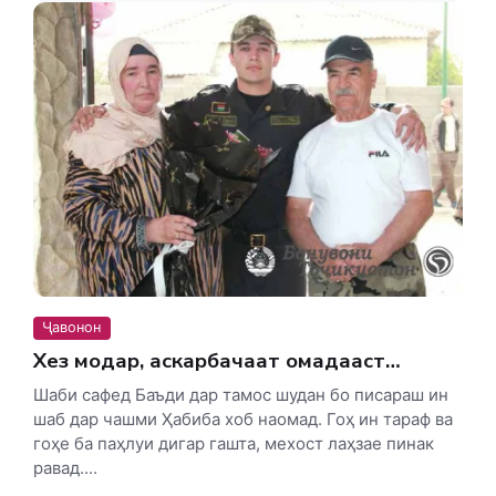
Ҷавонон
Хез модар, аскарбачаат омадааст…
Шаби сафед Баъди дар тамос шудан бо писараш ин
шаб дар чашми Ҳабиба хоб наомад. Гоҳ ин тараф ва
гоҳе ба паҳлуи дигар гашта, мехост лаҳзае пинак
равад....