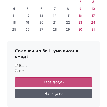
1
2
3
4
5
6
7
8
9
10
11
12
13
14
15
16
17
18
19
20
21
22
23
24
25
26
27
28
29
30
31
Сомонаи мо ба Шумо писанд
омад?
Бале
Не
Овоз додан
Натиҷаҳо