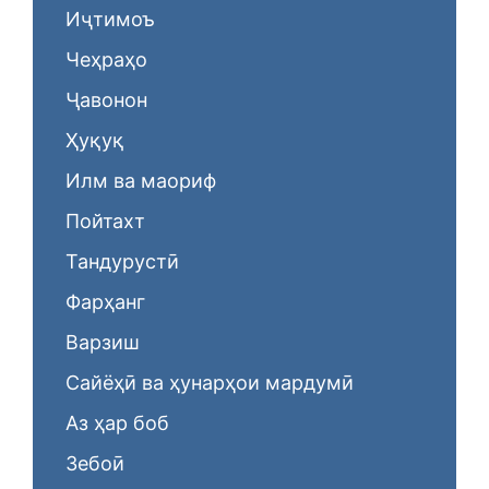
Иҷтимоъ
Чеҳраҳо
Ҷавонон
Ҳуқуқ
Илм ва маориф
Пойтахт
Тандурустӣ
Фарҳанг
Варзиш
Сайёҳӣ ва ҳунарҳои мардумӣ
Аз ҳар боб
Зебоӣ