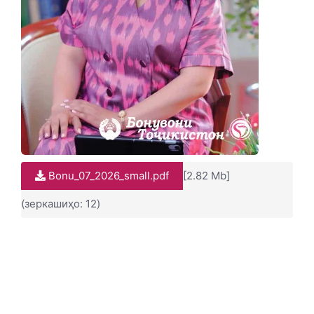
Bonu_07_2026_small.pdf
[2.82 Mb]
(зеркашиҳо: 12)