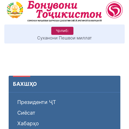
Ҷолиб:
Суханони Пешвои миллат
БАХШҲО
Президенти ҶТ
Сиёсат
Хабарҳо