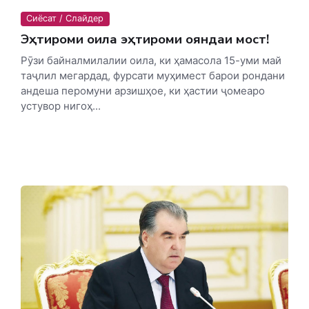
Сиёсат / Слайдер
Эҳтироми оила эҳтироми ояндаи мост!
Рӯзи байналмилалии оила, ки ҳамасола 15-уми май
таҷлил мегардад, фурсати муҳимест барои рондани
андеша перомуни арзишҳое, ки ҳастии ҷомеаро
устувор нигоҳ...