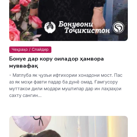
Чеҳраҳо / Слайдер
Бонуе дар кору оиладорӣ ҳамвора
муввафақ
- Матлуба як ҷузъи ифтихории хонадони мост. Пас
аз як моҳи фавти падар ба дунё омад. Ғамгусору
муттакои дили модари муштипар дар ин лаҳзаҳои
сахту сангин...