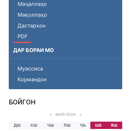
Маҷаллаҳо
Мақоллаҳо
Дастархон
PDF
ДАР БОРАИ МО
Муассиса
Кормандон
БОЙГОНӢ
«
МАЙ 2024
»
ДШ
СШ
ЧШ
ПШ
ҶЪ
ШБ
ЯШ