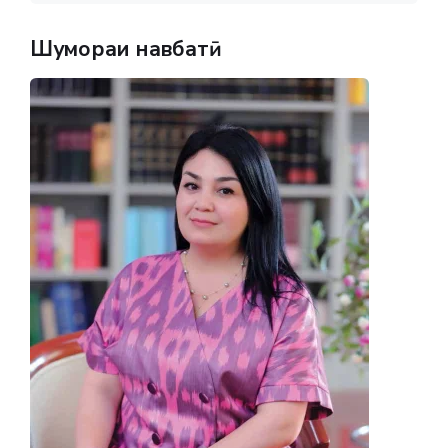
Шумораи навбатӣ