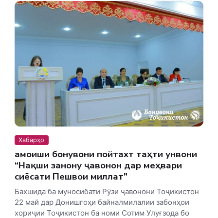
Хабарҳо
Ҳамоиши бонувони пойтахт таҳти унвони
“Нақши занону ҷавонон дар меҳвари
сиёсати Пешвои миллат”
Бахшида ба муносибати Рӯзи ҷавонони Тоҷикистон
22 май дар Донишгоҳи байналмилалии забонҳои
хориҷии Тоҷикистон ба номи Сотим Улуғзода бо