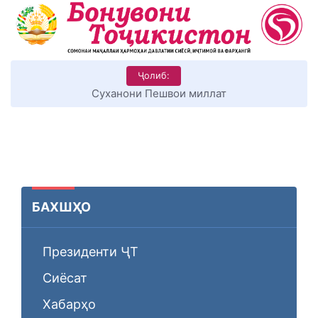
Ҷолиб:
Суханони Пешвои миллат
БАХШҲО
Президенти ҶТ
Сиёсат
Хабарҳо