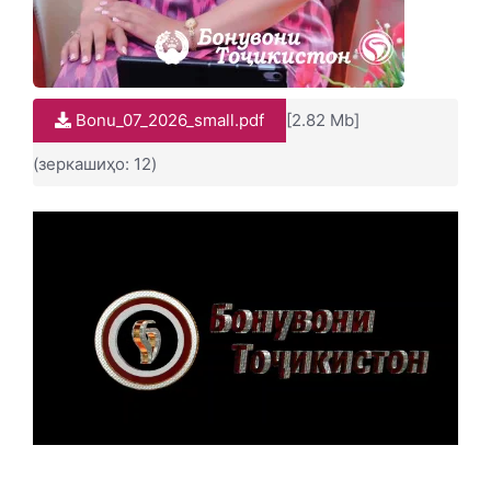
Bonu_07_2026_small.pdf
[2.82 Mb]
(зеркашиҳо: 12)