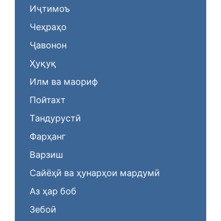
Иҷтимоъ
Чеҳраҳо
Ҷавонон
Ҳуқуқ
Илм ва маориф
Пойтахт
Тандурустӣ
Фарҳанг
Варзиш
Сайёҳӣ ва ҳунарҳои мардумӣ
Аз ҳар боб
Зебоӣ