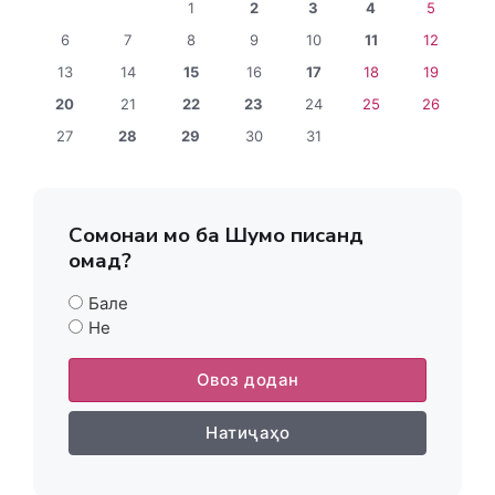
1
2
3
4
5
6
7
8
9
10
11
12
13
14
15
16
17
18
19
20
21
22
23
24
25
26
27
28
29
30
31
Сомонаи мо ба Шумо писанд
омад?
Бале
Не
Овоз додан
Натиҷаҳо