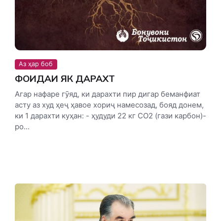
Аз ҳар боб
ФОИДАИ ЯК ДАРАХТ
Агар нафаре гӯяд, ки дарахти пир дигар беманфиат
асту аз худ ҳеҷ ҳавое хориҷ намесозад, бояд донем,
ки 1 дарахти куҳан: - ҳудуди 22 кг СО2 (гази карбон)-
ро...