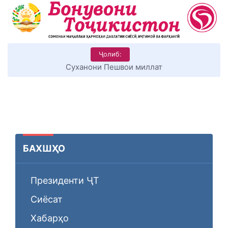
Ҷолиб:
Суханони Пешвои миллат
БАХШҲО
Президенти ҶТ
Сиёсат
Хабарҳо