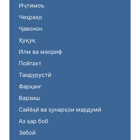
Иҷтимоъ
Чеҳраҳо
Ҷавонон
Ҳуқуқ
Илм ва маориф
Пойтахт
Тандурустӣ
Фарҳанг
Варзиш
Сайёҳӣ ва ҳунарҳои мардумӣ
Аз ҳар боб
Зебоӣ