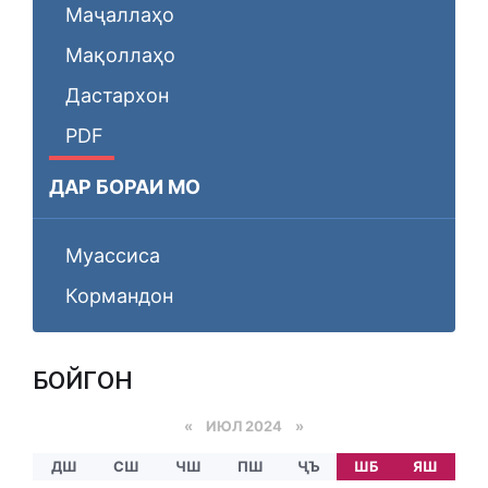
Маҷаллаҳо
Мақоллаҳо
Дастархон
PDF
ДАР БОРАИ МО
Муассиса
Кормандон
БОЙГОНӢ
«
ИЮЛ 2024
»
ДШ
СШ
ЧШ
ПШ
ҶЪ
ШБ
ЯШ