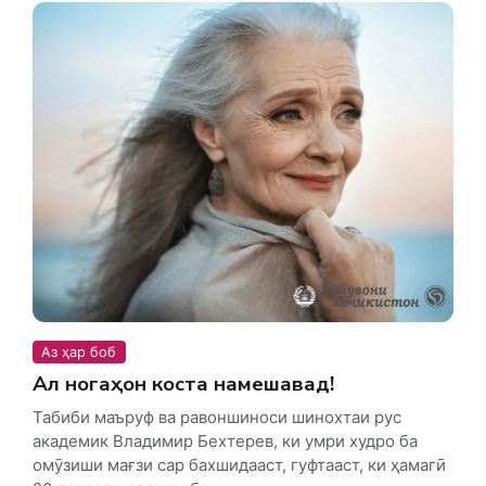
Аз ҳар боб
Ақл ногаҳон коста намешавад!
Табиби маъруф ва равоншиноси шинохтаи рус
академик Владимир Бехтерев, ки умри худро ба
омӯзиши мағзи сар бахшидааст, гуфтааст, ки ҳамагӣ