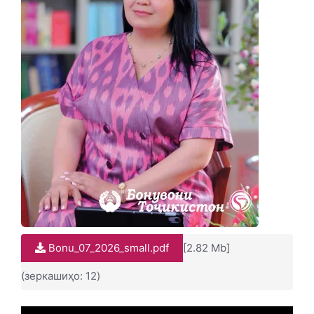
Bonu_07_2026_small.pdf
[2.82 Mb]
(зеркашиҳо: 12)