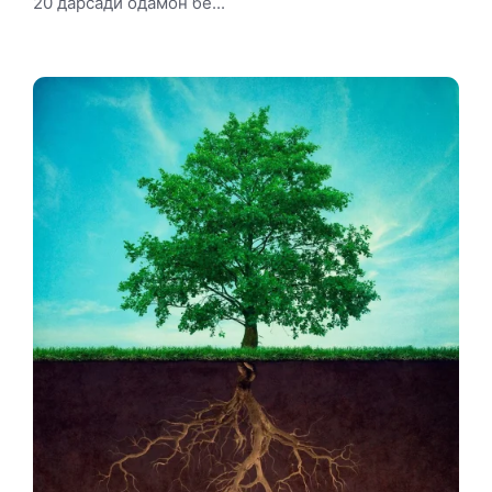
20 дарсади одамон бе...