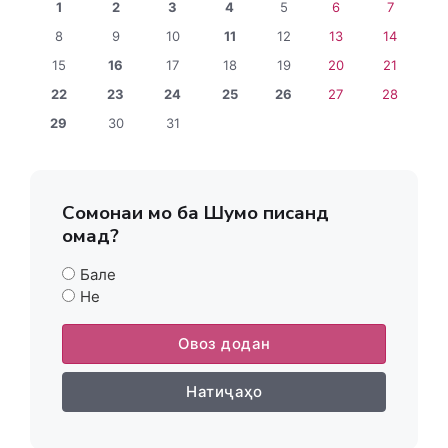
1
2
3
4
5
6
7
8
9
10
11
12
13
14
15
16
17
18
19
20
21
22
23
24
25
26
27
28
29
30
31
Сомонаи мо ба Шумо писанд
омад?
Бале
Не
Овоз додан
Натиҷаҳо