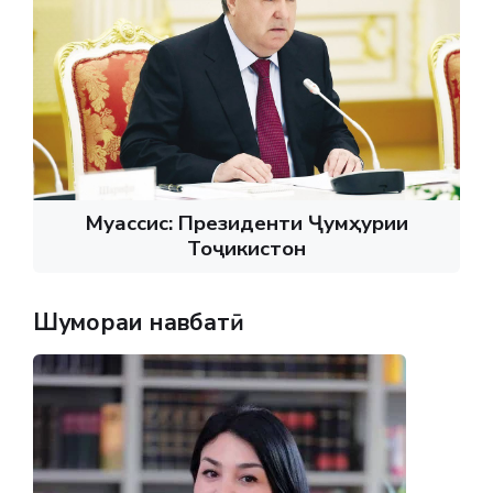
Муассис: Президенти Ҷумҳурии
Тоҷикистон
Шумораи навбатӣ