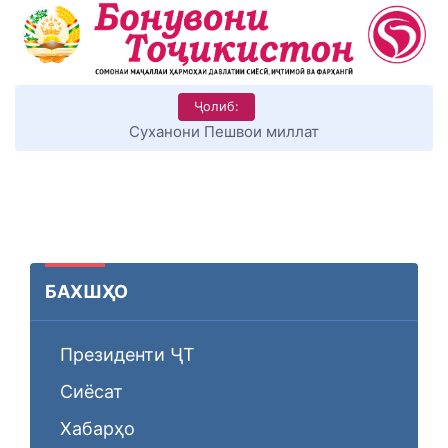
Ҷолиб:
Суханони Пешвои миллат
БАХШҲО
Президенти ҶТ
Сиёсат
Хабарҳо