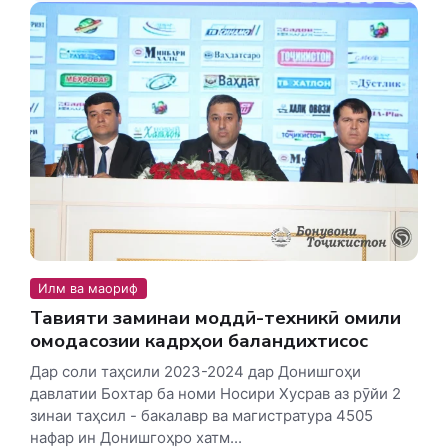
Илм ва маориф
Тақвияти заминаи моддӣ-техникӣ омили
омодасозии кадрҳои баландихтисос
Дар соли таҳсили 2023-2024 дар Донишгоҳи
давлатии Бохтар ба номи Носири Хусрав аз рӯйи 2
зинаи таҳсил - бакалавр ва магистратура 4505
нафар ин Донишгоҳро хатм...