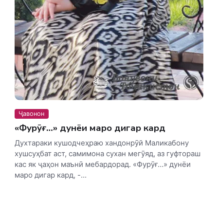
Ҷавонон
«Фурӯғ…» дунёи маро дигар кард
Духтараки кушодчеҳраю хандонрӯй Маликабону
хушсуҳбат аст, самимона сухан мегӯяд, аз гуфтораш
кас як ҷаҳон маънӣ мебардорад. «Фурӯғ…» дунёи
маро дигар кард, -...