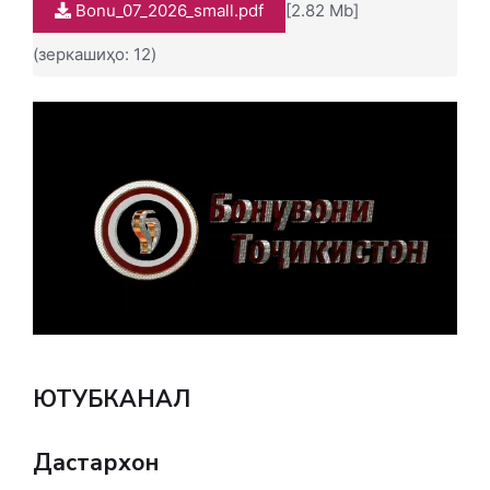
Bonu_07_2026_small.pdf
[2.82 Mb]
(зеркашиҳо: 12)
ЮТУБКАНАЛ
Дастархон