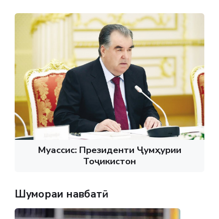
Муассис: Президенти Ҷумҳурии
Тоҷикистон
Шумораи навбатӣ