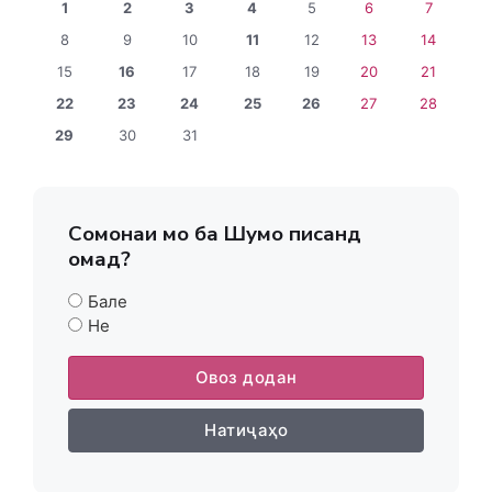
1
2
3
4
5
6
7
8
9
10
11
12
13
14
15
16
17
18
19
20
21
22
23
24
25
26
27
28
29
30
31
Сомонаи мо ба Шумо писанд
омад?
Бале
Не
Овоз додан
Натиҷаҳо