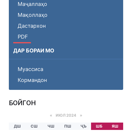
Маҷаллаҳо
Мақоллаҳо
Дастархон
PDF
ДАР БОРАИ МО
Муассиса
Кормандон
БОЙГОНӢ
«
ИЮЛ 2024
»
ДШ
СШ
ЧШ
ПШ
ҶЪ
ШБ
ЯШ