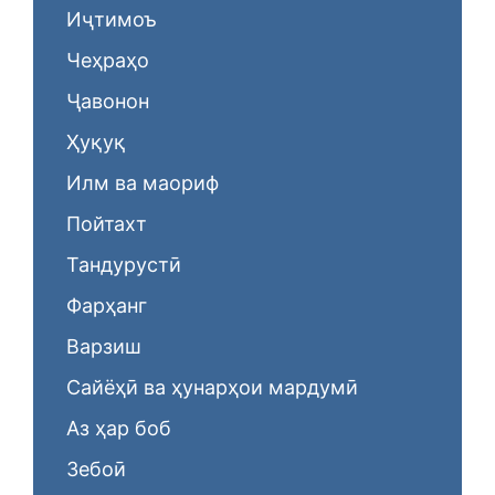
Иҷтимоъ
Чеҳраҳо
Ҷавонон
Ҳуқуқ
Илм ва маориф
Пойтахт
Тандурустӣ
Фарҳанг
Варзиш
Сайёҳӣ ва ҳунарҳои мардумӣ
Аз ҳар боб
Зебоӣ