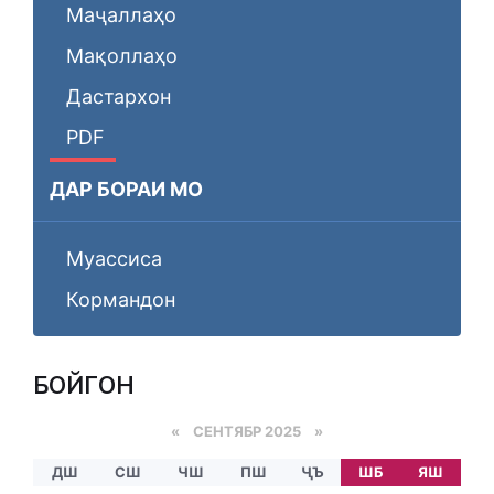
Маҷаллаҳо
Мақоллаҳо
Дастархон
PDF
ДАР БОРАИ МО
Муассиса
Кормандон
БОЙГОНӢ
«
СЕНТЯБР 2025
»
ДШ
СШ
ЧШ
ПШ
ҶЪ
ШБ
ЯШ