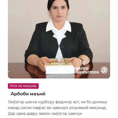
Илм ва маориф
Арбоби маънӣ
Омӯзгор шахси нурбору фидокор аст, ки бо донишу
хирад насли наврас ва ҷавонро роҳнамоӣ мекунад.
Дар ҳама давру замон омӯзгор ҳамчун