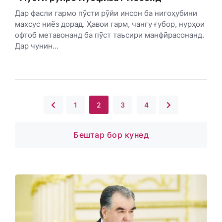
Дар фасли гармо пӯсти рӯйи инсон ба нигоҳубини
махсус ниёз дорад. Ҳавои гарм, чангу ғубор, нурҳои
офтоб метавонанд ба пӯст таъсири манфӣрасонанд.
Дар чунин...
1
2
3
4
Бештар бор кунед