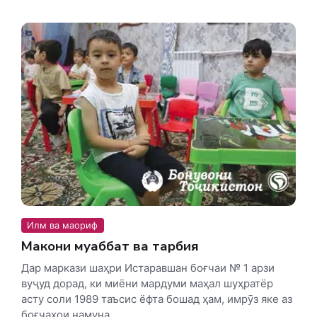
Илм ва маориф
Макони муҳаббат ва тарбия
Дар маркази шаҳри Истаравшан боғчаи № 1 арзи
вуҷуд дорад, ки миёни мардуми маҳал шуҳратёр
асту соли 1989 таъсис ёфта бошад ҳам, имрӯз яке аз
боғчаҳои намуна...