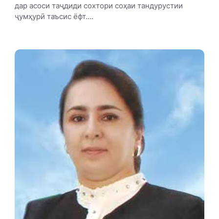
дар асоси таҷдиди сохтори соҳаи тандурустии
ҷумҳурӣ таъсис ёфт....