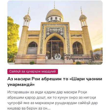
Сайёҳӣ ва ҳунарҳои мардумӣ
Аз масири Роҳи абрешим то «Шаҳри ҷаҳонии
ҳунармандӣ»
Истаравшан аз аҳди қадим дар масири Роҳи
абрешим қарор дошт, ки то кунун онро аз нигоҳи
ҷуғрофӣ яке аз марказҳои рушдкардаи сайёҳӣ дар
кишвар ва берун аз он...