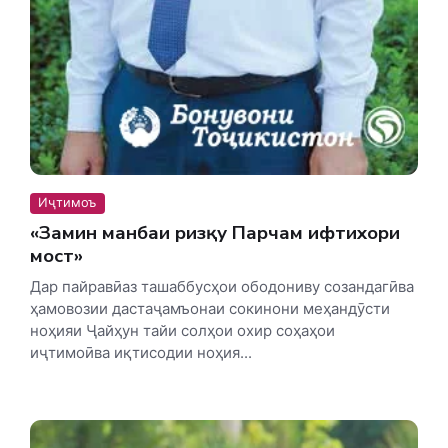
Иҷтимоъ
«Замин манбаи ризқу Парчам ифтихори
мост»
Дар пайравӣаз ташаббусҳои ободониву созандагӣва
ҳамовозии дастаҷамъонаи сокинони меҳандӯсти
ноҳияи Ҷайҳун тайи солҳои охир соҳаҳои
иҷтимоӣва иқтисодии ноҳия...