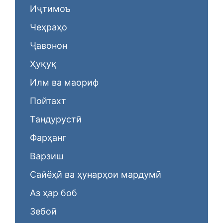
Иҷтимоъ
Чеҳраҳо
Ҷавонон
Ҳуқуқ
Илм ва маориф
Пойтахт
Тандурустӣ
Фарҳанг
Варзиш
Сайёҳӣ ва ҳунарҳои мардумӣ
Аз ҳар боб
Зебоӣ