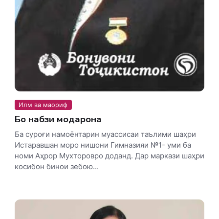
Илм ва маориф
Бо набзи модарона
Ба суроғи намоёнтарин муассисаи таълими шаҳри
Истаравшан моро нишони Гимназияи №1- уми ба
номи Аҳрор Мухторовро доданд. Дар маркази шаҳри
косибон бинои зебою...