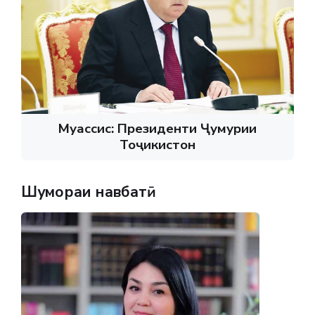
Муассис: Президенти Ҷумҳурии
Тоҷикистон
Шумораи навбатӣ