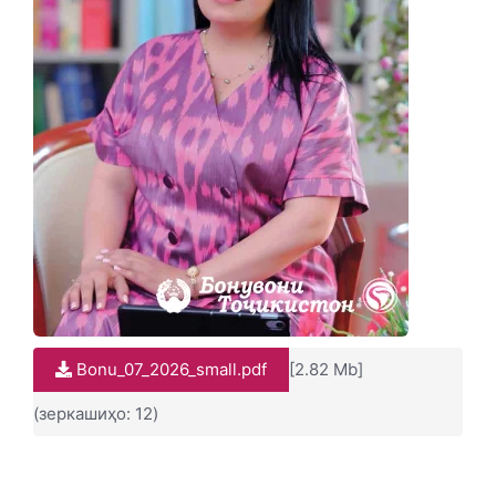
Bonu_07_2026_small.pdf
[2.82 Mb]
(зеркашиҳо: 12)