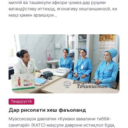
миллӣ ва ташаккули афкори ҷомеа дар руҳияи
ватандӯстиву иттиҳод, ягонагиву хештаншиносӣ, ки
маҳз ҳамин арзишҳои...
Тандурустӣ
Дар рисолати хеш фаъоланд
Муассисаҳои давлатии «Кумаки аввалини тиббӣ-
санитарӣ» (КАТС) маҳсули даврони истиқлол буда,