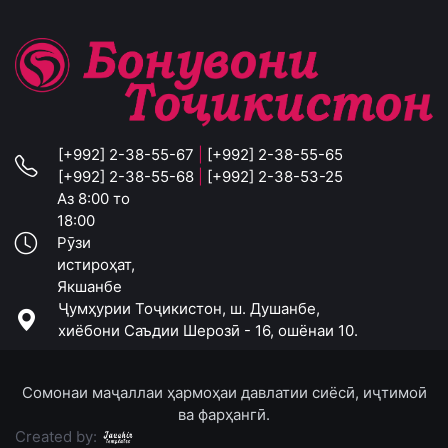
[+992] 2-38-55-67
|
[+992] 2-38-55-65
[+992] 2-38-55-68
|
[+992] 2-38-53-25
Аз 8:00 то
18:00
Рӯзи
истироҳат,
Якшанбе
Ҷумҳурии Тоҷикистон, ш. Душанбе,
хиёбони Саъдии Шерозӣ - 16, ошёнаи 10.
Сомонаи маҷаллаи ҳармоҳаи давлатии сиёсӣ, иҷтимоӣ
ва фарҳангӣ.
Created by: