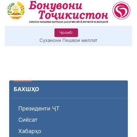
Ҷолиб:
КИТОБХОНИРО ДАР ХУД ТАШАККУЛ ДИҲЕМ
БАХШҲО
Президенти ҶТ
Сиёсат
Хабарҳо