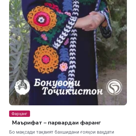
Фарҳанг
Маърифат – парвардаи фарҳанг
Бо мақсади тақвият бахшидани ғояҳои ваҳдати