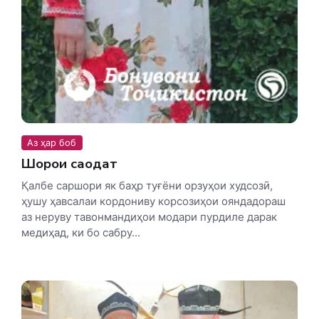
Аз ҳар боб
Шоҳроҳи саодат
Қалбе саршори як баҳр туғёни орзуҳои худсозӣ,
ҳушу ҳавсалаи кордониву корсозиҳои ояндадораш
аз неруву тавонмандиҳои модари пурдиле дарак
медиҳад, ки бо сабру...