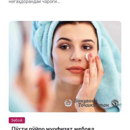
нигаҳдорандаи чароғи...
Зебоӣ
Пӯсти рӯйро муҳофизат мебояд