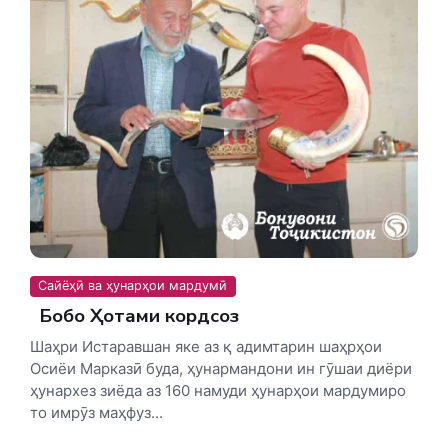
Сайёҳӣ ва ҳунарҳои мардумӣ
Бобо Ҳотами кордсоз
Шаҳри Истаравшан яке аз қ адимтарин шаҳрҳои
Осиёи Марказӣ буда, ҳунармандони ин гӯшаи диёри
ҳунархез зиёда аз 160 намуди ҳунарҳои мардумиро
то имрӯз маҳфуз...