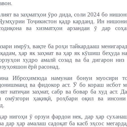
авон.
лият ва заҳматҳои ӯро дида, соли 2024 бо нишо
Ҷумҳурии Тоҷикистон қадр карданд. Ин нишони
содиқона ва хизматҳои арзандаи ӯ дар соҳ
азари имрӯз, вақте ба роҳи тайкардааш менигарад
 қадам, ҳар як заҳмат ва ҳар як кӯшиш беҳуда на
орзуҳои худро амалӣ созад ва ба дигарон низ
рзуҳояшон ёрӣ расонад.
вина
Иброҳимзода
намунаи бонуи муосири то
донишманд ва фидокор аст. Ӯ бо кораш исбот м
ят натиҷаи заҳмат, сабр ва бовар ба худ аст. Д
н омӯзгори ҳақиқӣ, роҳбари оқил ва инсони
д.
ҳар нигоҳи ӯ орзуи фардои нек, дар ҳар сухана
ва дар ҳар амалаш садоқат ба касб эҳсос мегарда