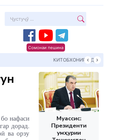
Сомонаи пешина
Суханони Пешво
ғун
Муассис:
 бо нафаси
Президенти
гар дорад.
Ҷумҳурии
рӣ ва орзу
Тоҷикистон