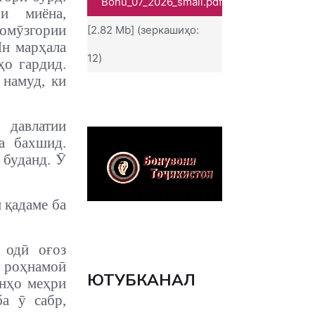
Bonu_07_2026_small.pdf
и миёна,
омӯзгории
[2.82 Mb] (зеркашиҳо:
н марҳала
12)
ҳо гардид.
 намуд, ки
 давлатии
а бахшид.
 буданд. Ӯ
м қадаме ба
 одӣ оғоз
 роҳнамоӣ
ЮТУБКАНАЛ
онҳо меҳри
а ӯ сабр,