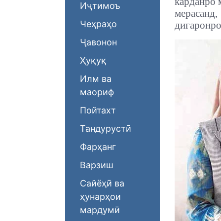
карданро 
Иҷтимоъ
мерасанд,
Чеҳраҳо
дигаронро
Ҷавонон
Ҳуқуқ
Илм ва
маориф
Пойтахт
Тандурустӣ
Фарҳанг
Варзиш
Сайёҳӣ ва
ҳунарҳои
мардумӣ