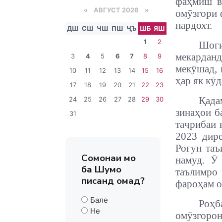
фаҳмиш в
«
АВГУСТ 2026 »
омӯзгори 
пардохт.
ДШ
СШ
ЧШ
ПШ
ҶЪ
ШБ
ЯШ
1
2
Шоги
мекарданд
3
4
5
6
7
8
9
мекӯшад, 
10
11
12
13
14
15
16
ҳар як кӯ
17
18
19
20
21
22
23
Қада
24
25
26
27
28
29
30
зинаҳои б
31
таҷрибаи 
2023 дир
Роғун таъ
Сомонаи мо
намуд. Ӯ
ба Шумо
таълимро 
писанд омад?
фароҳам о
Бале
Роҳб
Не
омӯзгорон