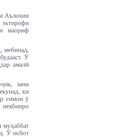
ни Аълочии
 эътирофи
аи маориф
, мебинад,
будааст. Ӯ
 дар амалӣ
ҷик, зани
екунад, ки
ар симои ӯ
 некбинро
ш муҳаббат
д. Ӯ исбот