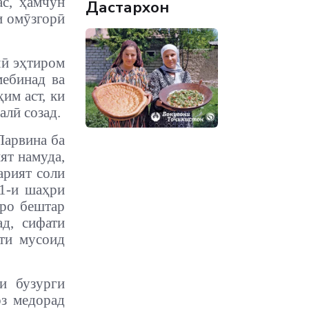
ас, ҳамчун
Дастархон
и омӯзгорӣ
чӣ эҳтиром
мебинад ва
им аст, ки
алӣ созад.
Парвина ба
ят намуда,
арият соли
1-и шаҳри
нро бештар
д, сифати
ити мусоид
и бузурги
оз медорад