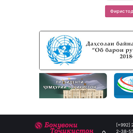
Фиристо
[+992]
2-38-5