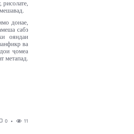
, рисолате,
 мешавад.
ммо донае,
амеша сабз
ки ояндаи
шанфикр ва
рдои ҷомеа
т метапад.
0
11