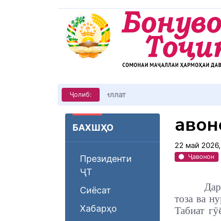
КИТОБХОНИРО ДАР ХУД ТАШ
Ҷолиб:
Ҷаво
БАХШҲО
22 май 2026
Ҷавонон
Президенти
ҶТ
Дар
Сиёсат
тоза ва н
Хабарҳо
Табиат гӯ