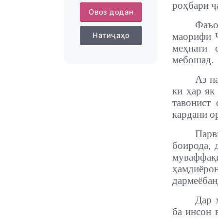
роҳбари ҷ
Овоз додан
Фаъо
Натиҷаҳо
маорифи 
меҳнати 
мебошад.
Аз н
ки ҳар як
тавонист 
кардани о
Пар
боирода, 
муваффақи
ҳамдиёро
дармеёбан
Дар 
ба инсон 