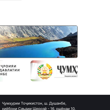
Ҷумҳурии Тоҷикистон, ш. Душанбе,
хиёбони Саъдии Шерозӣ - 16, ошёнаи 10.