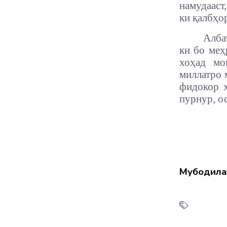
намудааст,
ки қалбҳо
Алба
ки бо меҳ
хоҳад мо
миллатро 
фидокор ҳ
пурнур, о
Мубодила