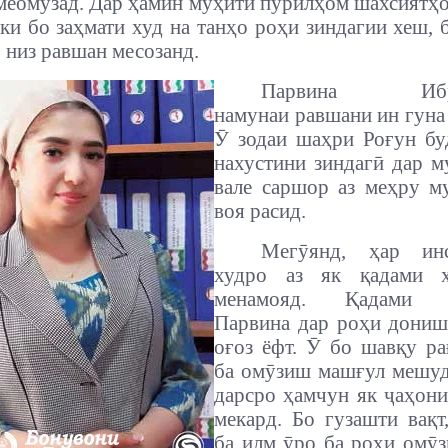
меомӯзад. Дар ҳамин муҳити пурилҳом шахсиятҳо
 ки бо заҳмати худ на танҳо роҳи зиндагии хеш, 
 низ равшан месозанд.
Парвина
Иб
намунаи равшани ин гуна 
Ӯ зодаи шаҳри Роғун бу
нахустини зиндагӣ дар м
вале саршор аз меҳру м
воя расид.
Мегӯянд, ҳар ин
худро аз як қадами 
менамояд. Қадами н
Парвина дар роҳи дониш
оғоз ёфт. Ӯ бо шавқу ра
ба омӯзиш машғул мешуд
дарсро ҳамчун як ҷаҳони
мекард.
Бо гузашти вақт
ба илм ӯро ба роҳи омӯз