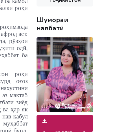
е ба камол
балки роҳи
Шумораи
роҳимзода
навбатӣ
афрод аст.
да, рӯзҳои
уҳити одӣ,
уҳаббат ба
сон роҳи
хурд оғоз
ахустини
 аз мактаб
ғбати зиёд
 ва ҳар як
 нав қабул
, муҳаббат
горӣ бурд.