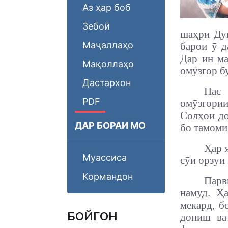
Аз ҳар боб
Зебоӣ
шаҳри Ду
Маҷаллаҳо
барои ӯ д
Дар ин ма
Мақоллаҳо
омӯзгор б
Дастархон
Пас 
PDF
омӯзгори
Солҳои до
ДАР БОРАИ МО
бо тамоми
Ҳар я
Муассиса
сӯи орзуи 
Кормандон
Парв
намуд. Ҳ
мекард, б
БОЙГОНӢ
дониш ва