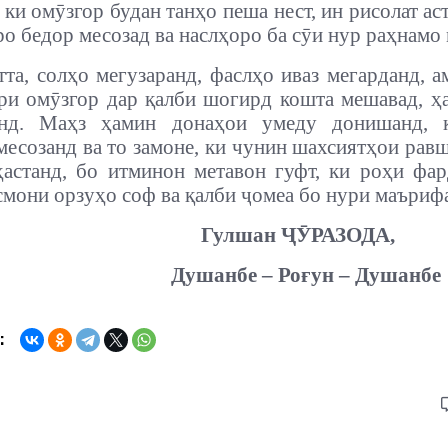
 ки омӯзгор будан танҳо пеша нест, ин рисолат аст
ро бедор месозад ва наслҳоро ба сӯи нур раҳнамо
тта, солҳо мегузаранд, фаслҳо иваз мегарданд, а
ри омӯзгор дар қалби шогирд кошта мешавад, ҳ
нд. Маҳз ҳамин донаҳои умеду донишанд, 
месозанд ва то замоне, ки чунин шахсиятҳои рав
астанд, бо итминон метавон гуфт, ки роҳи фа
смони орзуҳо соф ва қалби ҷомеа бо нури маърифа
Гулшан ҶӮРАЗОДА,
Душанбе – Роғун – Душанбе
: