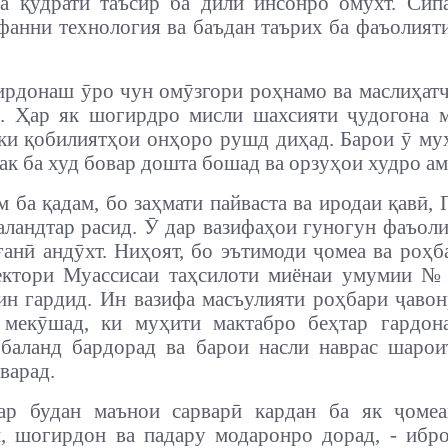
а қудрати таъсир ба дили инсонро омӯхт.
Сип
фанни технология ва баъдан таърих ба фаъолият
рдонаш ӯро чун омӯзгори роҳнамо ва маслиҳат
. Ҳар як шогирдро мисли шахсияти ҷудогона 
ки қобилиятҳои онҳоро рушд диҳад. Барои ӯ муҳ
дак ба худ бовар дошта бошад ва орзуҳои худро ам
м ба қадам, бо заҳмати пайваста ва иродаи қавӣ, 
аландтар расид. Ӯ дар вазифаҳои гуногун фаъоли
ғанӣ андӯхт. Ниҳоят, бо эътимоди ҷомеа ва роҳб
ектори Муассисаи таҳсилоти миёнаи умумии №
ин гардид.
Ин вазифа масъулияти роҳбари ҷаво
 мекӯшад, ки муҳити мактабро беҳтар гардона
баланд бардорад ва барои насли наврас шаро
варад.
ар будан маънои сарварӣ кардан ба як ҷомеа
, шогирдон ва падару модаронро дорад, - ибр