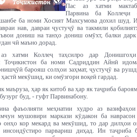
Пас аз хатми мактаб
Парвина ба Коллеҷи 
шанбе ба номи Хосият Махсумова дохил шуд. И
авраи нав, давраи ҷустуҷӯ ва такмили қобилият
ъвои дониш на танҳо дониш омӯхт, балки дарк
удан чӣ маъно дорад.
аз хатми Коллеҷ таҳсилро дар Донишгоҳи
и Тоҷикистон ба номи Садриддин Айнӣ идом
нишҷӯӣ барояш солҳои заҳмат, ҷустуҷӯ ва рушд
 ҳастӣ мекӯшид, ки омӯзгори воқеӣ гардад.
к маъруза, ҳар як китоб ва ҳар як таҷриба бароя
бузург буд, - гуфт Парвинабону.
ина фаъолияти меҳнатии худро аз вазифаҳои
амчун мушовири маркази кӯдакон ба наврасон
о онҳо кор мекард ва мекӯшид, то дар дилҳои 
 инсондӯстиро парвариш диҳад. Ин таҷриба б