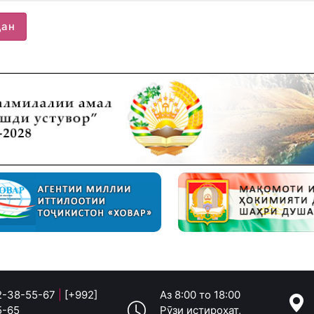
дан
 2-38-55-67
|
[+992]
Аз 8:00 то 18:00
5-65
Рӯзи истироҳат,