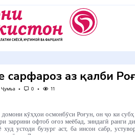
АККУЛ ДИҲЕМ
не сарфароз аз қалби Ро
, Ҷумъа
0
11
 домони кӯҳҳои осмонбӯси Роғун, он ҷо ки субҳ
ури заррини офтоб оғоз меёбад, зиндагӣ ранги ди
ё худ устоди бузург аст, ба инсон сабр, устуво