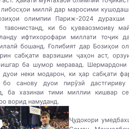
 аст. Ҳайати мунтахаби олимпии Тоҷикист
 либосҳои миллӣ дар маросими кушодаш
озиҳои олимпии Париж-2024 дурахши 
, тавонистанд, ки бо қувваозмоиву ма
ланду ифтихорофари миллати тоҷик д
илалӣ бошанд. Ғолибият дар Бозиҳои ол
арин сабқати варзишии ҷаҳон аст, орзу
зишгар ба шумор меравад. Шермардони
з дуои неки модарон, ки ҳар сабқати фа
 бо санову дуои пирӯзӣ дастгириву
д, ба хазинаи тими миллии кишвар с
ро ворид намуданд.
Ҷудокори умедбах