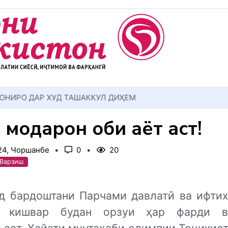
АККУЛ ДИҲЕМ
 модарон оби ҳаёт аст!
024, Чоршанбе
0
20
 Варзиш
д бардоштани Парчами давлатӣ ва ифти
у кишвар будан орзуи ҳар фарди ва