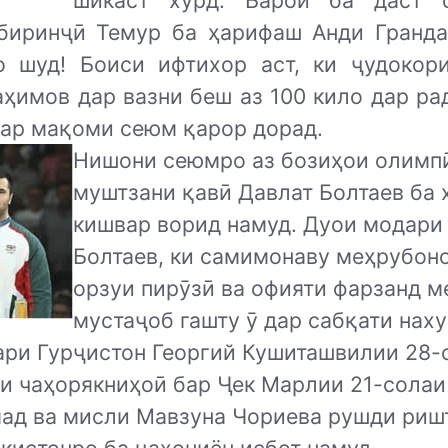
шикаст хӯрд. Барои ба даст 
биринҷӣ Темур ба ҳарифаш Анди Гранда
о шуд! Боиси ифтихор аст, ки ҷудокор
аҳимов дар вазни беш аз 100 кило дар ра
дар мақоми сеюм қарор дорад.
Нишони сеюмро аз бозиҳои олимп
муштзани қавӣ Давлат Болтаев ба 
кишвар ворид намуд. Дуои модари
Болтаев, ки самимонаву меҳрубон
орзуи пирӯзӣ ва офияти фарзанд м
мустаҷоб гашту ӯ дар сабқати наху
ари Гурҷистон Георгий Кушиташвилии 28-
ри чаҳорякниҳоӣ бар Ҷек Марлии 21-солаи
мад ва мисли Мавзуна Чориева рушди риш