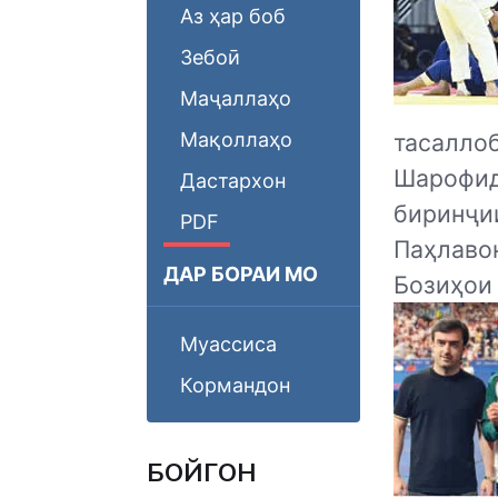
Аз ҳар боб
Зебоӣ
Маҷаллаҳо
Мақоллаҳо
тасалл
Шарофид
Дастархон
биринҷи
PDF
Паҳлаво
ДАР БОРАИ МО
Бозиҳои 
Муассиса
Кормандон
БОЙГОНӢ