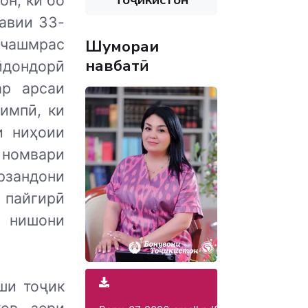
он, ки бо
авии 33-
чашмрас
Шумораи
навбатӣ
йдондорӣ
ар арсаи
импӣ, ки
и ниҳоии
 номвари
рзандони
 пайгирӣ
е нишони
ши тоҷик