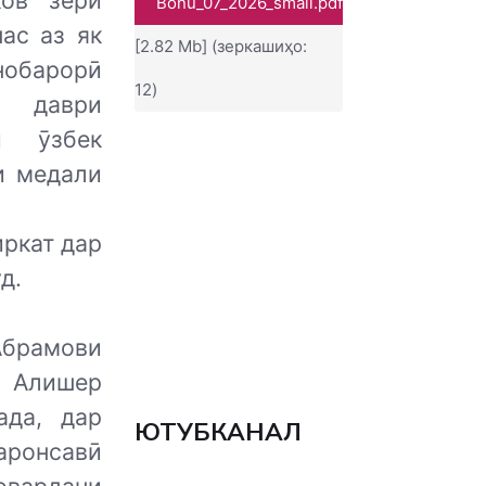
ов зери
Bonu_07_2026_small.pdf
пас аз як
[2.82 Mb] (зеркашиҳо:
обарорӣ
12)
р даври
и ӯзбек
и медали
ркат дар
д.
Абрамови
р Алишер
ада, дар
ЮТУБКАНАЛ
аронсавӣ