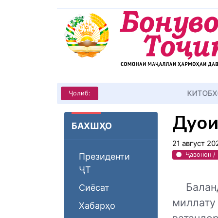
КИТОБХОНИРО ДАР ХУД ТАШ
Ҷолиб:
Дуои
БАХШҲО
21 август 2
Ҷавонон /
Президенти
ҶТ
Балан
Сиёсат
миллат
Хабарҳо