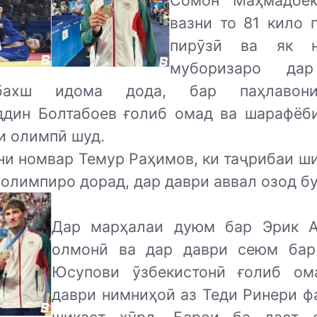
Сомон Маҳмадбек
вазни то 81 кило 
пирӯзӣ ва як н
муборизаро да
обахш идома дода, бар паҳлавон
дин Болтабоев ғолиб омад ва шарафёб
и олимпӣ шуд.
ни номвар Темур Раҳимов, ки таҷрибаи ши
олимпиро дорад, дар даври аввал озод бу
Дар марҳалаи дуюм бар Эрик 
олмонӣ ва дар даври сеюм ба
Юсупови ӯзбекистонӣ ғолиб ом
даври нимниҳоӣ аз Теди Ринери ф