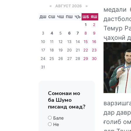
«
АВГУСТ 2026 »
медали 
ДШ
СШ
ЧШ
ПШ
ҶЪ
ШБ
ЯШ
дастбол
1
2
Темур Р
3
4
5
6
7
8
9
ҷаҳонӣ 
10
11
12
13
14
15
16
17
18
19
20
21
22
23
24
25
26
27
28
29
30
31
Сомонаи мо
ба Шумо
варзишг
писанд омад?
дар дав
Бале
ғолиб о
Не