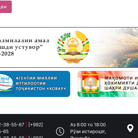
дан
 2-38-55-67
|
[+992]
Аз 8:00 то 18:00
5-65
Рӯзи истироҳат,