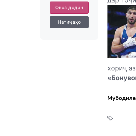
дар Тоҷи
Овоз додан
Натиҷаҳо
хориҷ аз
«Бонуво
Мубодила