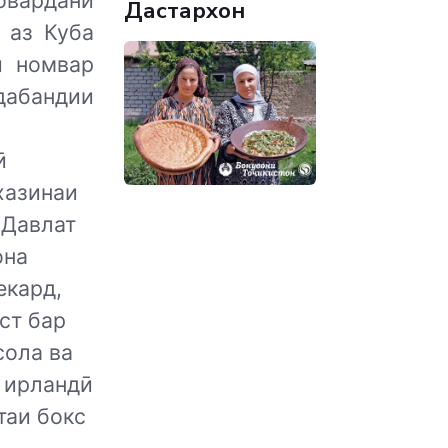
овардани
Дастархон
 аз Куба
и номвар
дабандии
ӣ
хазинаи
 Давлат
она
екард,
ст бар
сола ва
 ирландӣ
таи бокс