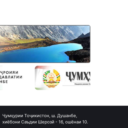
Ҷумҳурии Тоҷикистон, ш. Душанбе,
хиёбони Саъдии Шерозӣ - 16, ошёнаи 10.