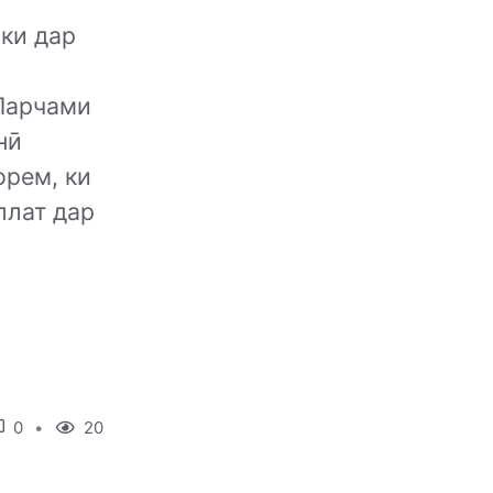
ки дар
Парчами
нӣ
орем, ки
ллат дар
0
20