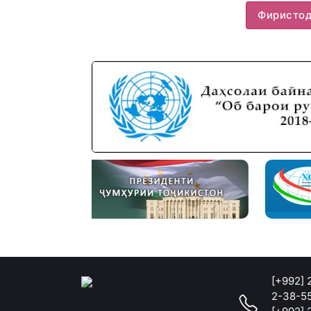
Фиристо
[+992]
2-38-5