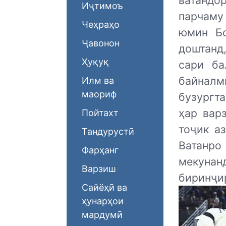
ватандор
Иҷтимоъ
парчаму
Чеҳраҳо
юмин Б
Ҷавонон
доштанд
Ҳуқуқ
сари ба
байналм
Илм ва
маориф
бузургт
ҳар вар
Пойтахт
тоҷик а
Тандурустӣ
Ватанро
Фарҳанг
мекунан
Варзиш
биринҷи
Сайёҳӣ ва
ҳунарҳои
мардумӣ