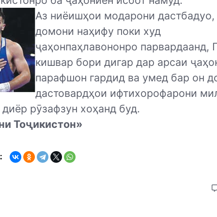
кистонро ба ҷаҳониён исбот намуд.
Аз ниёишҳои модарони дастбадуо, 
домони наҳифу поки худ
ҷаҳонпаҳлавононро парвардаанд, 
кишвар бори дигар дар арсаи ҷаҳо
парафшон гардид ва умед бар он д
дастовардҳои ифтихорофарони ми
 диёр рӯзафзун хоҳанд буд.
ни Тоҷикистон»
: