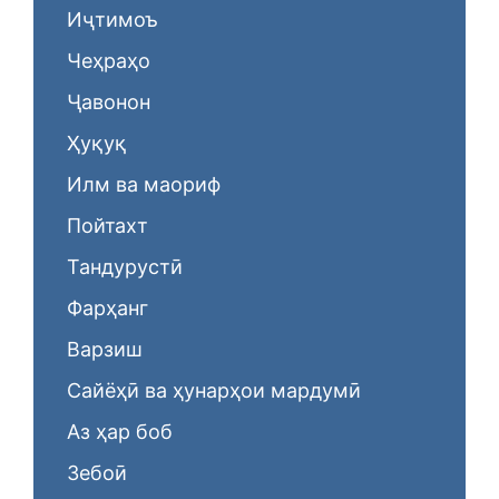
Иҷтимоъ
Чеҳраҳо
Ҷавонон
Ҳуқуқ
Илм ва маориф
Пойтахт
Тандурустӣ
Фарҳанг
Варзиш
Сайёҳӣ ва ҳунарҳои мардумӣ
Аз ҳар боб
Зебоӣ