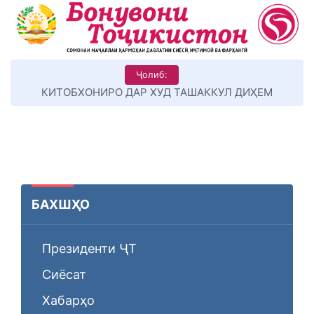
Ҷолиб:
КИТОБХОНИРО ДАР ХУД ТАШАККУЛ ДИҲЕМ
БАХШҲО
Президенти ҶТ
Сиёсат
Хабарҳо