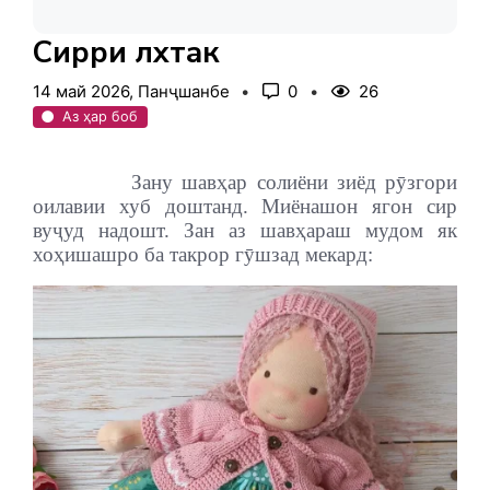
Сирри лӯхтак
14 май 2026, Панҷшанбе
0
26
Аз ҳар боб
Зану шавҳар солиёни зиёд рӯзгори
оилавии хуб доштанд. Миёнашон ягон сир
вуҷуд надошт. Зан аз шавҳараш мудом як
хоҳишашро ба такрор гӯшзад мекард: