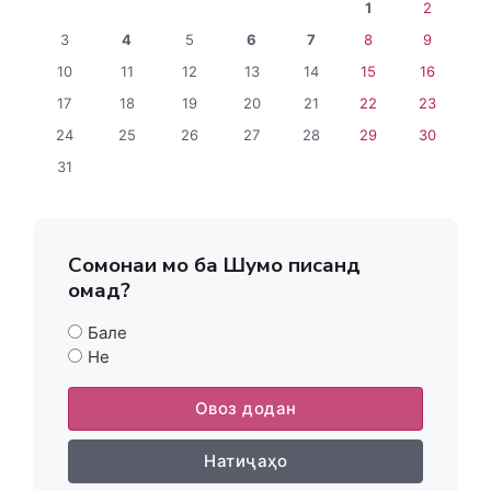
1
2
3
4
5
6
7
8
9
10
11
12
13
14
15
16
17
18
19
20
21
22
23
24
25
26
27
28
29
30
31
Сомонаи мо ба Шумо писанд
омад?
Бале
Не
Овоз додан
Натиҷаҳо