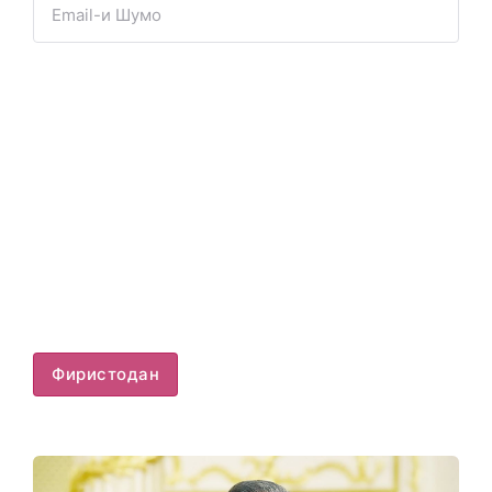
Фиристодан