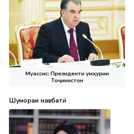
Муассис: Президенти Ҷумҳурии
Тоҷикистон
Шумораи навбатӣ