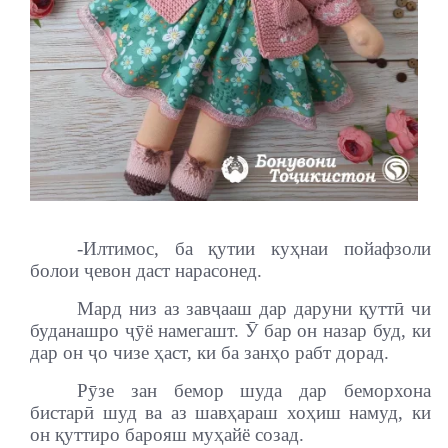
-Илтимос, ба қутии куҳнаи пойафзоли
болои ҷевон даст нарасонед.
Мард низ аз завҷааш дар даруни қуттӣ чи
буданашро ҷӯё намегашт. Ӯ бар он назар буд, ки
дар он ҷо чизе ҳаст, ки ба занҳо рабт дорад.
Рӯзе зан бемор шуда дар беморхона
бистарӣ шуд ва аз шавҳараш хоҳиш намуд, ки
он қуттиро барояш муҳайё созад.