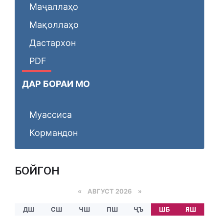
Маҷаллаҳо
Мақоллаҳо
Дастархон
PDF
ДАР БОРАИ МО
Муассиса
Кормандон
БОЙГОНӢ
«
АВГУСТ 2026 »
ДШ
СШ
ЧШ
ПШ
ҶЪ
ШБ
ЯШ