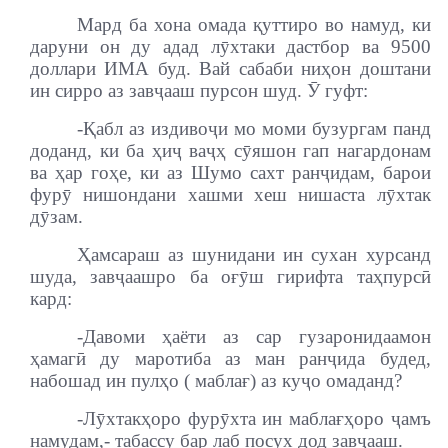
Мард ба хона омада қуттиро во намуд, ки
даруни он ду адад лӯхтаки дастбор ва 9500
доллари ИМА буд. Вай сабаби ниҳон доштани
ин сирро аз завҷааш пурсон шуд. Ӯ гуфт:
-Қабл аз издивоҷи мо моми бузургам панд
доданд, ки ба ҳиҷ ваҷҳ сӯяшон гап нагардонам
ва ҳар гоҳе, ки аз Шумо сахт ранҷидам, барои
фурӯ нишондани хашми хеш нишаста лӯхтак
дӯзам.
Ҳамсараш аз шунидани ин сухан хурсанд
шуда, завҷаашро ба оғӯш гирифта таҳпурсӣ
кард:
-Давоми ҳаёти аз сар гузаронидаамон
ҳамагӣ ду маротиба аз ман ранҷида будед,
набошад ин пулҳо ( маблағ) аз куҷо омаданд?
-Лӯхтакҳоро фурӯхта ин маблағҳоро ҷамъ
намудам,- табассу бар лаб посух дод завҷааш.