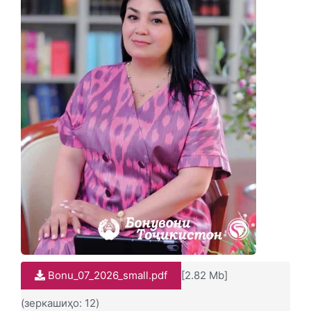
Bonu_07_2026_small.pdf
[2.82 Mb]
(зеркашиҳо: 12)