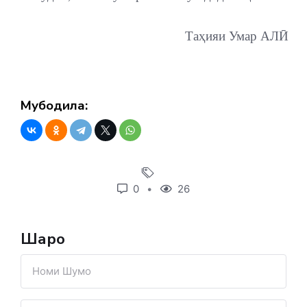
Таҳияи Умар АЛӢ
Мубодила:
0
26
Шарҳҳо