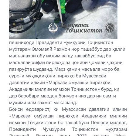
пешниҳоди Президенти Ҷумҳурии Тоҷикистон
муҳтарам Эмомалӣ Раҳмон чор ташаббус дар ҳалли
масъалаҳои обу иқлим ва ду ташаббус оид ба
масъалаи ҳифзи пиряхҳо аз ҷониби ҷомеаи ҷаҳонӣ
пазируфта шудаанд. Маҳз ҳамин масъала моро ба
суроғи муҳаққиқони пиряхҳо ба Муассисаи
давлатии илмии «Маркази омӯзиши пиряхҳои
Академияи миллии илмҳои Тоҷикистон» бурд, ки
дар баробари мардон бонувон низ дар ин самти
муҳими илм заҳмат мекашанд.
Боиси ёдоварист, ки Муассисаи давлатии илмии
«Маркази омӯзиши пиряхҳои Академияи миллии
илмҳои Тоҷикистон» бо ташаббуси Пешвои миллат,
Президенти Ҷумҳурии Тоҷикистон муҳтарам
Эмомалӣ Раҳмон соли 2018 таъсис ёфта,