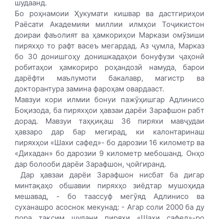
шудаанд.
Бо роҳнамоии Ҳукумати кишвар ва дастгириҳои
Раёсати Академияи миллии илмҳои Тоҷикистон
доираи фаъолият ва ҳамкориҳои Маркази омӯзиши
пиряхҳо то рафт васеъ мегардад. Аз ҷумла, Марказ
бо 30 донишгоҳу донишкадаҳои бонуфузи ҷаҳонӣ
робитаҳои ҳамкориро роҳандозӣ намуда, барои
дарёфти маълумоти бакалавр, магистр ва
докторантура замина фароҳам овардааст.
Мавзуи кори илмии бонуи пажӯҳишгар Адлинисо
Боқизода, ба пиряхҳои ҳавзаи дарёи Зарафшон рабт
дорад. Мавзуи таҳқиқаш 36 пиряхи мавҷудаи
ҳавзаро дар бар мегирад, ки калонтаринаш
пиряхҳои «Шахи сафед»- бо дарозии 16 километр ва
«Дихадан» бо дарозии 9 километр мебошанд. Онҳо
дар болооби дарёи Зарафшон, ҷойгиранд.
Дар ҳавзаи дарёи Зарафшон нисбат ба дигар
минтақаҳо обшавии пиряхҳо зиёдтар мушоҳида
мешавад, - бо таассуф мегӯяд Адлинисо ва
суханашро асоснок мекунад: - Агар соли 2000 ба ду
пора тақсим шудани пиряхи «Шахи сафед»-ро