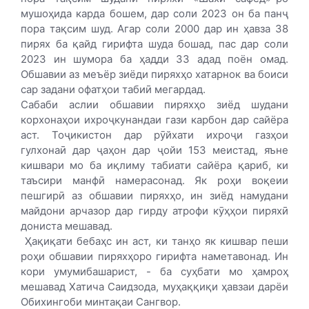
мушоҳида карда бошем, дар соли 2023 он ба панҷ
пора тақсим шуд. Агар соли 2000 дар ин ҳавза 38
пирях ба қайд гирифта шуда бошад, пас дар соли
2023 ин шумора ба ҳадди 33 адад поён омад.
Обшавии аз меъёр зиёди пиряхҳо хатарнок ва боиси
сар задани офатҳои табиӣ мегардад.
Сабаби аслии обшавии пиряхҳо зиёд шудани
корхонаҳои ихроҷкунандаи гази карбон дар сайёра
аст. Тоҷикистон дар рӯйхати ихроҷи газҳои
гулхонаӣ дар ҷаҳон дар ҷойи 153 меис­тад, яъне
кишвари мо ба иқлиму табиати сайёра қариб, ки
таъсири манфӣ намерасонад. Як роҳи воқеии
пешгирӣ аз обшавии пиряхҳо, ин зиёд намудани
майдони арчазор дар гирду атрофи кӯҳҳои пиряхӣ
дониста мешавад.
Ҳақиқати бебаҳс ин аст, ки танҳо як кишвар пеши
роҳи обшавии пиряхҳоро гирифта наметавонад. Ин
кори умумибашарист, - ба суҳбати мо ҳамроҳ
мешавад Хатича Саидзода, муҳаққиқи ҳавзаи дарёи
Обихингоби минтақаи Сангвор.