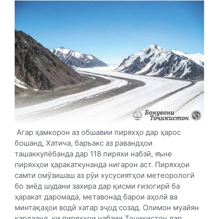
Агар ҳамкорон аз обшавии пиряхҳо дар ҳарос
бошанд, Хатича, баръакс аз равандҳои
ташаккулёбанда дар 118 пиряхи набзӣ, яъне
пиряхҳои ҳаракаткунанда нигарон аст. Пиряхҳои
самти омӯзишаш аз рӯи хусусиятҳои метеорологӣ
бо зиёд шудани захира дар қисми ғизогирӣ ба
ҳаракат даромада, метавонад барои аҳолӣ ва
минтақаҳои водӣ хатар эҷод созад. Олимон муайян
кардаанд, ки пиряхҳои набзии Тоҷикистон дар