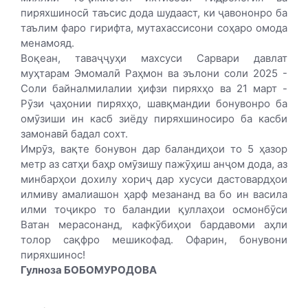
пиряхшиносӣ таъсис дода шудааст, ки ҷавононро ба
таълим фаро гирифта, мутахассисони соҳаро омода
менамояд.
Воқеан, таваҷҷуҳи махсуси Сарвари давлат
муҳтарам Эмомалӣ Раҳмон ва эълони соли 2025 -
Соли байналмилалии ҳифзи пиряхҳо ва 21 март -
Рӯзи ҷаҳонии пиряхҳо, шавқмандии бонувонро ба
омӯзиши ин касб зиёду пиряхшиносиро ба касби
замонавӣ бадал сохт.
Имрӯз, вақте бонувон дар баландиҳои то 5 ҳазор
метр аз сатҳи баҳр омӯзишу пажӯҳиш анҷом дода, аз
минбарҳои дохилу хориҷ дар хусуси дастовардҳои
илмиву амалиашон ҳарф мезананд ва бо ин васила
илми тоҷикро то баландии қуллаҳои осмонбӯси
Ватан мерасонанд, кафкӯбиҳои бардавоми аҳли
толор сақфро мешикофад. Офарин, бонувони
пиряхшинос!
Гулноза БОБОМУРОДОВА