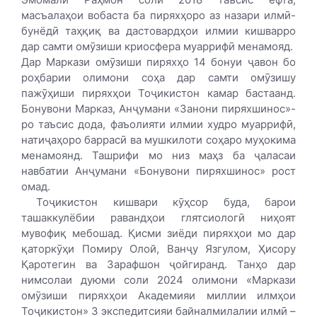
масъалаҳои вобаста ба пиряхҳоро аз назари илмӣ-
бунёдӣ таҳқиқ ва дастовардҳои илмии кишварро
дар самти омӯзиши криосфера муаррифӣ менамояд.
Дар Маркази омӯзиши пиряхҳо 14 бонуи ҷавон бо
роҳбарии олимони соҳа дар самти омӯзишу
пажӯҳиши пиряхҳои Тоҷикистон камар бастаанд.
Бонувони Марказ, Анҷумани «Занони пиряхшинос»-
ро таъсис дода, фаъолияти илмии худро муаррифӣ,
натиҷаҳоро баррасӣ ва муш­килоти соҳаро муҳокима
менамоянд. Ташрифи мо низ маҳз ба ҷаласаи
навбатии Анҷумани «Бонувони пиряхшинос» рост
омад.
Тоҷикистон кишвари кӯҳсор буда, барои
ташаккулёбии равандҳои глятсиологӣ ниҳоят
мувофиқ мебошад. Қисми зиёди пиряхҳои мо дар
қаторкӯҳи Помиру Олой, Ванҷу Язгулом, Ҳисору
Қаротегин ва Зарафшон ҷойгиранд. Танҳо дар
нимсолаи дуюми соли 2024 олимони «Маркази
омӯзиши пиряхҳои Академияи миллии илмҳои
Тоҷикистон» 3 экспедитсияи байналмилалии илмӣ –