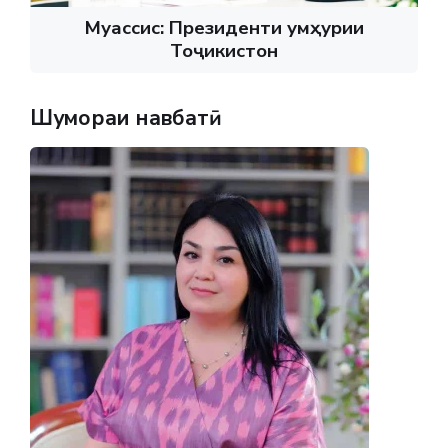
Муассис: Президенти Ҷумҳурии
Тоҷикистон
Шумораи навбатӣ