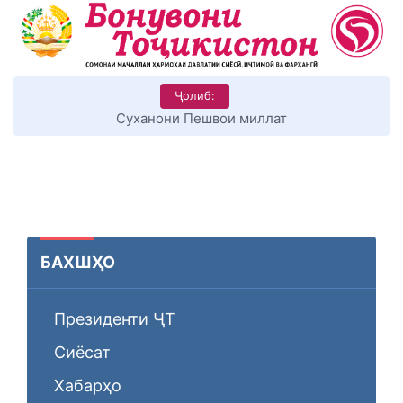
Ҷолиб:
КИТОБХОНИРО ДАР ХУД ТАШАККУЛ ДИҲЕМ
БАХШҲО
Президенти ҶТ
Сиёсат
Хабарҳо