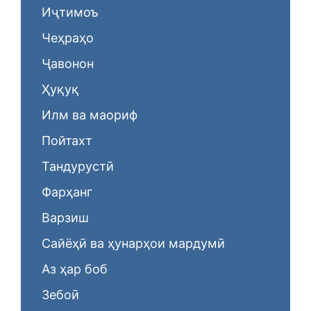
Иҷтимоъ
Чеҳраҳо
Ҷавонон
Ҳуқуқ
Илм ва маориф
Пойтахт
Тандурустӣ
Фарҳанг
Варзиш
Сайёҳӣ ва ҳунарҳои мардумӣ
Аз ҳар боб
Зебоӣ