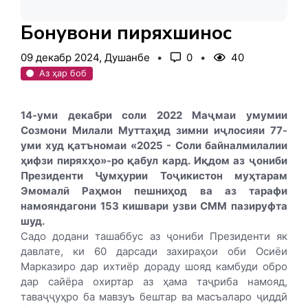
Бонувони пиряхшинос
09 декабр 2024, Душанбе
0
40
Аз ҳар боб
14-уми декабри соли 2022 Маҷмаи умумии
Созмони Милали Муттаҳид зимни иҷлосияи 77-
уми худ қатъномаи «2025 - Соли байналмилалии
ҳифзи пиряхҳо»-ро қабул кард. Иқдом аз ҷониби
Президенти Ҷумҳурии Тоҷикистон муҳтарам
Эмомалӣ Раҳмон пешниҳод ва аз тарафи
намояндагони 153 кишвари узви СММ пазируфта
шуд.
Садо додани ташаббус аз ҷониби Президенти як
давлате, ки 60 дарсади захираҳои оби Осиёи
Марказиро дар ихтиёр дораду шояд камбуди обро
дар сайёра охиртар аз ҳама таҷриба намояд,
таваҷҷуҳро ба мавзуъ бештар ва масъаларо ҷиддӣ