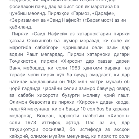
фосилаҳои панҷ, даҳ ва бист сол як маротиба ба
ҷунбиш меоянд. Пиряхҳои «Гармо», «Дарафе»,
«Зеризамин» ва «Саид Нафисӣ» («Баралмос») аз ин
қабиланд.
Пиряхи «Саид Нафисӣ» аз хатарноктарин пиряхи
ҳавзаи Обихингоб ба шумор меравад, ки соле як
маротиба сабабгори ҷоришавии сели азим дар
водии Рашт мегардад. Пиряхи хатарноки дигари
Тоҷикистон, пиряхи «Хирсон» дар ҳавзаи дарёи
Ванҷ мебошад, ки соли 1963 ҳангоми ҳаракат аз
тарафи чапи пирях кӯл ба вуҷуд омадааст, ки дар
натиҷаи кандашавии он 16,8 млн метри мукааб об
ҷорӣ гардида, ҷараёни селии азимро бавуҷуд овард
ва сабаби хисороти бузурги моливу ҷонӣ гашт.
Олимон бевосита аз пиряхи «Хирсон» дидан карда,
пешгӯӣ мекунанд, ки он баъди 10 сол боз ба ҳаракат
медарояд. Воқеан, ҳаракати навбатии «Хирсон»
соли 1973 иттифоқ афтод. Пас аз ин, дар
таҳқиқотҳои фосилавӣ, бо истифода аз аксҳои
кайҳонӣ, олимон муайян мекунанд, ки пирях то соли