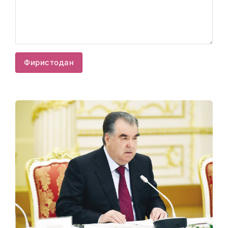
Фиристодан