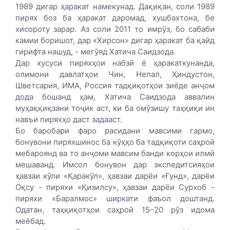
1989 дигар ҳаракат намекунад. Дақиқан, соли 1989
пирях боз ба ҳаракат даромад, хушбахтона, бе
хисороту зарар. Аз соли 2011 то имрӯз, бо сабаби
камии боришот, дар «Хирсон» дигар ҳаракат ба қайд
гирифта нашуд, - мегӯяд Хатича Саидзода.
Дар хусуси пиряхҳои набзӣ ё ҳаракаткунанда,
олимони давлатҳои Чин, Непал, Ҳиндустон,
Шветсария, ИМА, Россия тадқиқотҳои зиёде анҷом
дода бошанд ҳам, Хатича Саидзода аввалин
муҳаққиқзани тоҷик аст, ки ба омӯзишу таҳқиқи ин
навъи пиряхҳо даст задааст.
Бо баробари фаро расидани мавсими гармо,
бонувони пиряхшинос ба кӯҳҳо ба тадқиқоти саҳроӣ
мебароянд ва то анҷоми мавсим банди корҳои илмӣ
мешаванд. Имсол бонувон дар экспедитсияҳои
ҳавзаи кӯли «Қаракӯл», ҳавзаи дарёи «Ғунд», дарёи
Оқсу - пиряхи «Қизилсу», ҳавзаи дарёи Сурхоб -
пиряхи «Баралмос» ширкати фаъол доштанд.
Одатан, таҳқиқотҳои саҳроӣ 15–20 рӯз идома
меёбад.