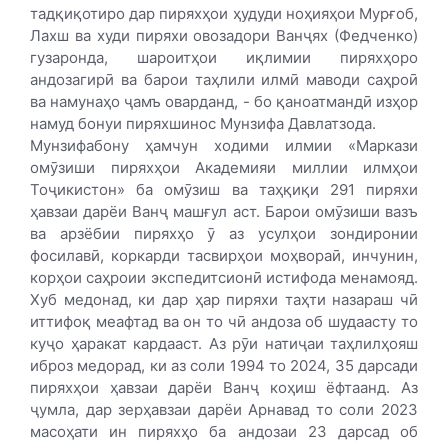
тадқиқотиро дар пиряхҳои ҳудуди ноҳияҳои Мурғоб,
Лахш ва худи пиряхи овозадори Ванҷях (Федченко)
гузаронда, шароитҳои иқлимии пиряхҳоро
андозагирӣ ва барои таҳлили илмӣ маводи саҳроӣ
ва намунаҳо ҷамъ оварданд, - бо қаноатмандӣ изҳор
намуд бонуи пиряхшинос Мунзифа Давлатзода.
Мунзифабону ҳамчун ходими илмии «Маркази
омӯзиши пиряхҳои Академияи миллии илмҳои
Тоҷикистон» ба омӯзиш ва таҳқиқи 291 пиряхи
ҳавзаи дарёи Ванҷ машғул аст. Барои омӯзиши вазъ
ва арзёбии пиряхҳо ӯ аз усулҳои зондиронии
фосилавӣ, коркарди тасвирҳои моҳвораӣ, инчунин,
корҳои саҳроии экспедитсионӣ истифода менамояд.
Хуб медонад, ки дар ҳар пиряхи таҳти назараш чӣ
иттифоқ меафтад ва он то чӣ андоза об шудаасту то
куҷо ҳаракат кардааст. Аз рӯи натиҷаи таҳлилҳояш
иброз медорад, ки аз соли 1994 то 2024, 35 дарсади
пиряхҳои ҳавзаи дарёи Ванҷ коҳиш ёфтаанд. Аз
ҷумла, дар зерҳавзаи дарёи Арнавад то соли 2023
масоҳати ин пиряхҳо ба андозаи 23 дарсад об