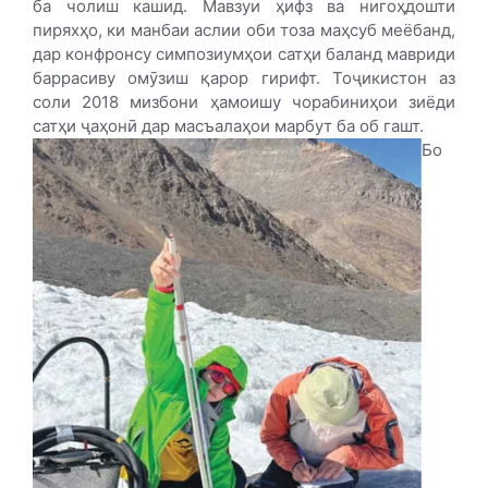
ба чолиш кашид. Мавзуи ҳифз ва нигоҳдошти
пиряхҳо, ки манбаи аслии оби тоза маҳсуб меёбанд,
дар конфронсу симпозиумҳои сатҳи баланд мавриди
баррасиву омӯзиш қарор гирифт. Тоҷикистон аз
соли 2018 мизбони ҳамоишу чорабиниҳои зиёди
сатҳи ҷаҳонӣ дар масъалаҳои марбут ба об гашт.
Бо