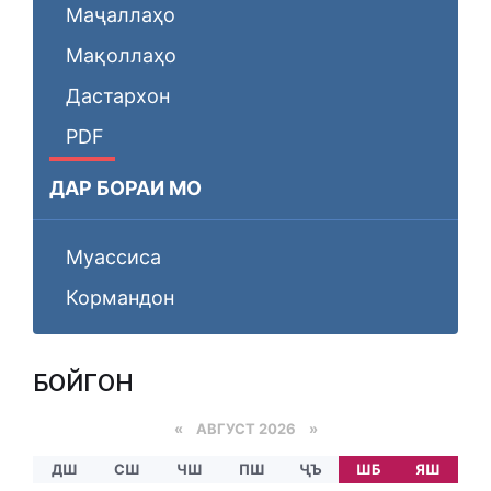
Маҷаллаҳо
Мақоллаҳо
Дастархон
PDF
ДАР БОРАИ МО
Муассиса
Кормандон
БОЙГОНӢ
«
АВГУСТ 2026 »
ДШ
СШ
ЧШ
ПШ
ҶЪ
ШБ
ЯШ