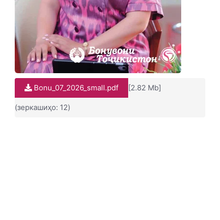
Bonu_07_2026_small.pdf
[2.82 Mb]
(зеркашиҳо: 12)