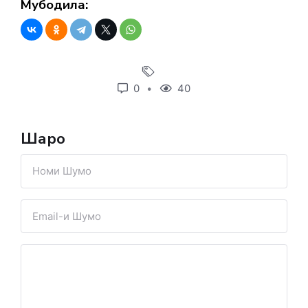
Мубодила:
0
40
Шарҳҳо