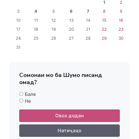
1
2
3
4
5
6
7
8
9
10
11
12
13
14
15
16
17
18
19
20
21
22
23
24
25
26
27
28
29
30
31
Сомонаи мо ба Шумо писанд
омад?
Бале
Не
Овоз додан
Натиҷаҳо