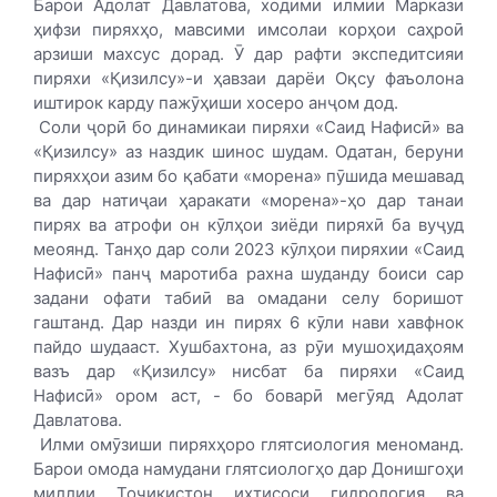
Барои Адолат Давлатова, ходими илмии Маркази
ҳифзи пиряхҳо, мавсими имсолаи корҳои саҳроӣ
арзиши махсус дорад. Ӯ дар рафти экспедитсияи
пиряхи «Қизилсу»-и ҳавзаи дарёи Оқсу фаъолона
иштирок карду пажӯҳиши хосеро анҷом дод.
Соли ҷорӣ бо динамикаи пиряхи «Саид Нафисӣ» ва
«Қизилсу» аз наздик шинос шудам. Одатан, беруни
пиряхҳои азим бо қабати «морена» пӯшида мешавад
ва дар натиҷаи ҳаракати «морена»-ҳо дар танаи
пирях ва атрофи он кӯлҳои зиёди пиряхӣ ба вуҷуд
меоянд. Танҳо дар соли 2023 кӯлҳои пиряхии «Саид
Нафисӣ» панҷ маротиба рахна шуданду боиси сар
задани офати табиӣ ва омадани селу боришот
гаштанд. Дар назди ин пирях 6 кӯли нави хавфнок
пайдо шудааст. Хушбахтона, аз рӯи мушоҳидаҳоям
вазъ дар «Қизилсу» нисбат ба пиряхи «Саид
Нафисӣ» ором аст, - бо боварӣ мегӯяд Адолат
Давлатова.
Илми омӯзиши пиряхҳоро глятсиология ме­номанд.
Барои омода намудани глятсиологҳо дар Донишгоҳи
миллии Тоҷикистон ихтисоси гид­рология ва