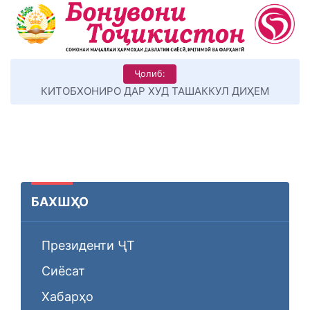
Ҷолиб:
КИТОБХОНИРО ДАР ХУД ТАШАККУЛ ДИҲЕМ
БАХШҲО
Президенти ҶТ
Сиёсат
Хабарҳо