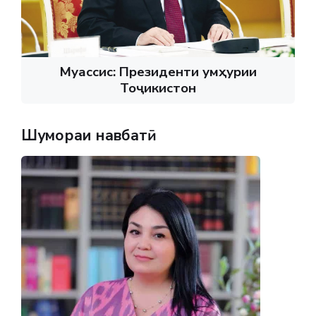
Муассис: Президенти Ҷумҳурии
Тоҷикистон
Шумораи навбатӣ