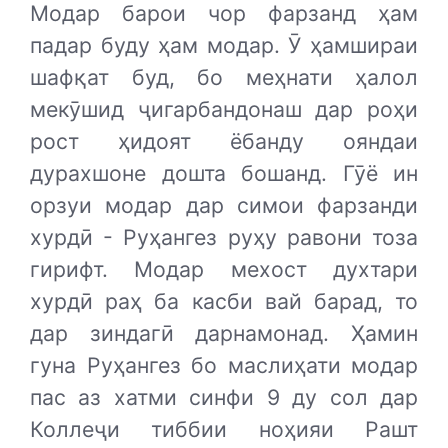
Модар барои чор фарзанд ҳам
падар буду ҳам модар. Ӯ ҳамшираи
шафқат буд, бо меҳнати ҳалол
мекӯшид ҷигарбандонаш дар роҳи
рост ҳидоят ёбанду ояндаи
дурахшоне дошта бошанд. Гӯё ин
орзуи модар дар симои фарзанди
хурдӣ - Руҳангез руҳу равони тоза
гирифт. Модар мехост духтари
хурдӣ раҳ ба касби вай барад, то
дар зиндагӣ дарнамонад. Ҳамин
гуна Руҳангез бо маслиҳати модар
пас аз хатми синфи 9 ду сол дар
Коллеҷи тиббии ноҳияи Рашт