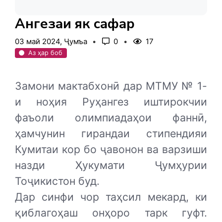
Ангезаи як сафар
03 май 2024, Ҷумъа
0
17
Аз ҳар боб
Замони мактабхонӣ дар МТМУ № 1-
и ноҳия Руҳангез иштирокчии
фаъоли олимпиадаҳои фаннӣ,
ҳамчунин гирандаи стипендияи
Кумитаи кор бо ҷавонон ва варзиши
назди Ҳукумати Ҷумҳурии
Тоҷикистон буд.
Дар синфи чор таҳсил мекард, ки
қиблагоҳаш онҳоро тарк гуфт.