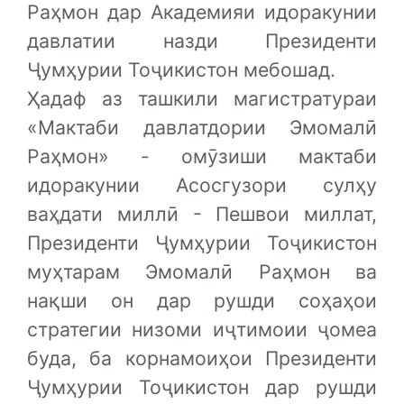
Раҳмон дар Академияи идоракунии
давлатии назди Президенти
Ҷумҳурии Тоҷикистон мебошад.
Ҳадаф аз ташкили магистратураи
«Мактаби давлатдории Эмомалӣ
Раҳмон» - омӯзиши мактаби
идоракунии Асосгузори сулҳу
ваҳдати миллӣ - Пешвои миллат,
Президенти Ҷумҳурии Тоҷикистон
муҳтарам Эмомалӣ Раҳмон ва
нақши он дар рушди соҳаҳои
стратегии низоми иҷтимоии ҷомеа
буда, ба корнамоиҳои Президенти
Ҷумҳурии Тоҷикистон дар рушди