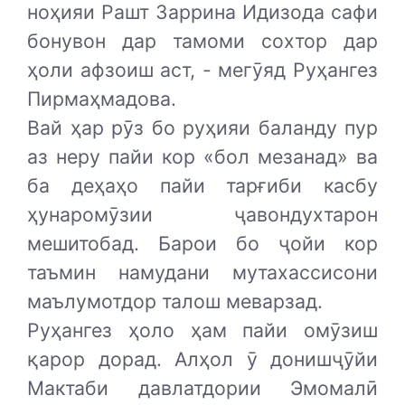
ноҳияи Рашт Заррина Идизода сафи
бонувон дар тамоми сохтор дар
ҳоли афзоиш аст, - мегӯяд Руҳангез
Пирмаҳмадова.
Вай ҳар рӯз бо руҳияи баланду пур
аз неру пайи кор «бол мезанад» ва
ба деҳаҳо пайи тарғиби касбу
ҳунаромӯзии ҷавондухтарон
мешитобад. Барои бо ҷойи кор
таъмин намудани мутахассисони
маълумотдор талош меварзад.
Руҳангез ҳоло ҳам пайи омӯзиш
қарор дорад. Алҳол ӯ донишҷӯйи
Мактаби давлатдории Эмомалӣ