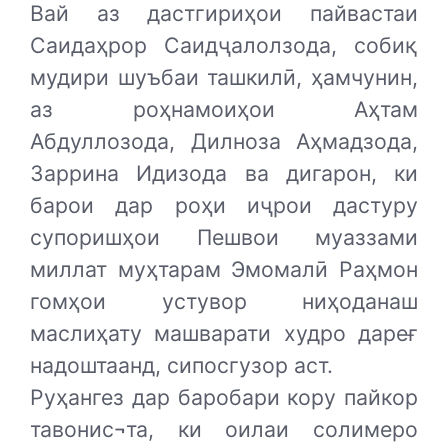
Вай аз дастгириҳои пайвастаи
Саидаҳрор Саидҷалолзода, собиқ
мудири шуъбаи ташкилӣ, ҳамчунин,
аз роҳнамоиҳои Аҳтам
Абдуллозода, Дилноза Аҳмадзода,
Заррина Идизода ва дигарон, ки
барои дар роҳи иҷрои дастуру
супоришҳои Пешвои муаззами
миллат муҳтарам Эмомалӣ Раҳмон
гомҳои устувор ниҳоданаш
маслиҳату машварати худро дареғ
надоштаанд, сипосгузор аст.
Руҳангез дар баробари кору пайкор
тавонис¬та, ки оилаи солимеро