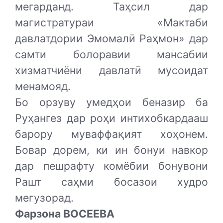
мегарданд. Таҳсил дар
магистратураи «Мактаби
давлатдории Эмомалӣ Раҳмон» дар
самти болоравии мансабии
хизматчиёни давлатӣ мусоидат
менамояд.
Бо орзуву умедҳои беназир ба
Руҳангез дар роҳи интихобкардааш
барору муваффақият хоҳонем.
Бовар дорем, ки ин бонуи навкор
дар пешрафту комёбии бонувони
Рашт саҳми босазои худро
мегузорад.
Фарзона ВОСЕЕВА