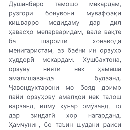
Душанберо тамошо мекардам,
рӯзгори бонувони муваффақи
кишварро медидаму дар дил
ҳавасҳо мепарваридам, вале вақте
ба шароити хонавода
менигаристам, аз баёни ин орзуҳо
худдорӣ мекардам. Хушбахтона,
орзуву нияти нек ҳамеша
амалишаванда будаанд.
Ҷавондухтарони мо бояд доимо
пайи орзуҳову амалҳои нек талош
варзанд, илму ҳунар омӯзанд, то
дар зиндагӣ хор нагарданд.
Ҳамчунин, бо таъин шудани раиси