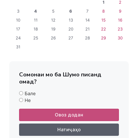
1
2
3
4
5
6
7
8
9
10
11
12
13
14
15
16
17
18
19
20
21
22
23
24
25
26
27
28
29
30
31
Сомонаи мо ба Шумо писанд
омад?
Бале
Не
Овоз додан
Натиҷаҳо