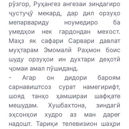
рӯзгор, Руҳангез ангезаи зиндагиро
ҷустуҷӯ мекард, дар дил орзуҳо
мепарвариду ноумедиро ба
умедҳои нек гардондан мехост.
Маҳз як сафари Сарвари давлат
муҳтарам Эмомалӣ Раҳмон боис
шуду орзуҳои ин духтари деҳотӣ
ҷомаи амал пӯшиданд.
- Агар он дидори бароям
сарнавиштсоз сурат намегирифт,
шояд танҳо ҳамшираи шафқате
мешудам. Хушбахтона, зиндагӣ
эҳсонҳои худро аз ман дареғ
надошт. Тариқи телевизион шаҳри