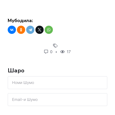
Мубодила:
0
17
Шарҳҳо