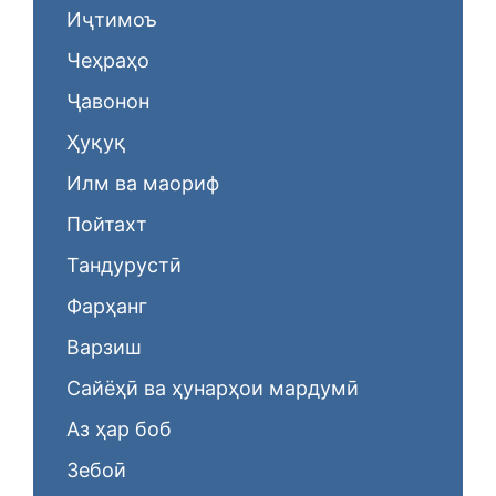
Иҷтимоъ
Чеҳраҳо
Ҷавонон
Ҳуқуқ
Илм ва маориф
Пойтахт
Тандурустӣ
Фарҳанг
Варзиш
Сайёҳӣ ва ҳунарҳои мардумӣ
Аз ҳар боб
Зебоӣ