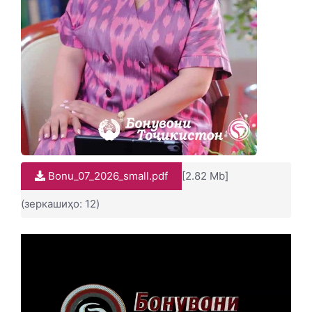
Bonu_07_2026_small.pdf
[2.82 Mb]
(зеркашиҳо: 12)