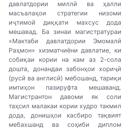
давлатдории миллӣ ва ҳалли
масъалаҳои стратегии низоми
иҷтимоӣ диққати махсус дода
мешавад. Ба зинаи магистратураи
«Мактаби давлатдории Эмомалӣ
Раҳмон» хизматчиёни давлатие, ки
собиқаи кории на кам аз 2-сола
дошта, донандаи забонҳои хориҷӣ
(русӣ ва англисӣ) мебошанд, тариқи
имтиҳон пазируфта мешаванд.
Магистрантон давоми як соли
таҳсил малакаи кории худро такмил
дода, донишҳои касбиро тақвият
мебахшанд ва соҳиби диплом