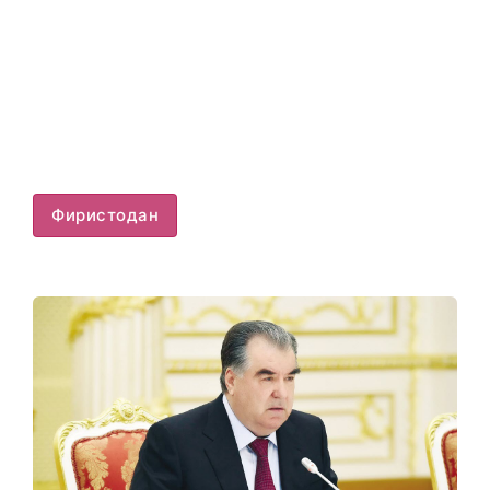
Фиристодан