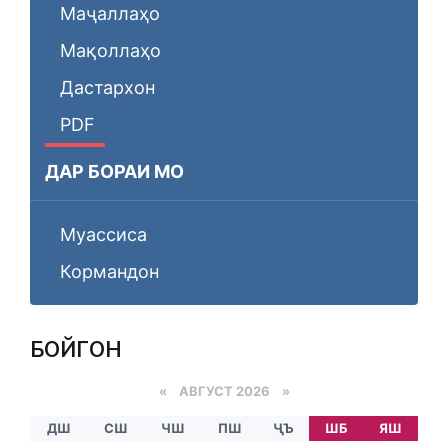
Маҷаллаҳо
Мақоллаҳо
Дастархон
PDF
ДАР БОРАИ МО
Муассиса
Кормандон
БОЙГОНӢ
«
АВГУСТ 2026 »
ДШ
СШ
ЧШ
ПШ
ҶЪ
ШБ
ЯШ