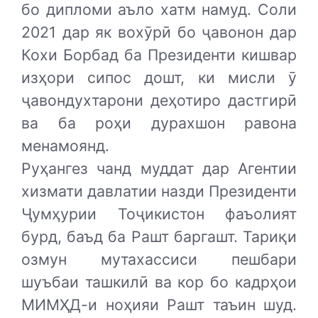
бо дипломи аъло хатм намуд. Соли
2021 дар як вохӯрӣ бо ҷавонон дар
Кохи Борбад ба Президенти кишвар
изҳори сипос дошт, ки мисли ӯ
ҷавондухтарони деҳотиро дастгирӣ
ва ба роҳи дурахшон равона
менамоянд.
Руҳангез чанд муддат дар Агентии
хизмати давлатии назди Президенти
Ҷумҳурии Тоҷикистон фаъолият
бурд, баъд ба Рашт баргашт. Тариқи
озмун мутахассиси пешбари
шуъбаи ташкилӣ ва кор бо кадрҳои
МИМҲД-и ноҳияи Рашт таъин шуд.