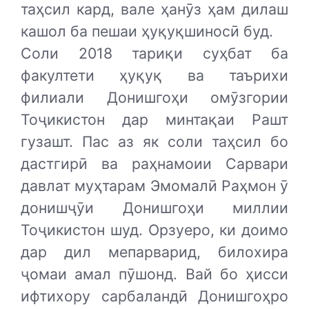
таҳсил кард, вале ҳанӯз ҳам дилаш
кашол ба пешаи ҳуқуқшиносӣ буд.
Соли 2018 тариқи суҳбат ба
факултети ҳуқуқ ва таърихи
филиали Донишгоҳи омӯзгории
Тоҷикистон дар минтақаи Рашт
гузашт. Пас аз як соли таҳсил бо
дастгирӣ ва раҳнамоии Сарвари
давлат муҳтарам Эмомалӣ Раҳмон ӯ
донишҷӯи Донишгоҳи миллии
Тоҷикистон шуд. Орзуеро, ки доимо
дар дил мепарварид, билохира
ҷомаи амал пӯшонд. Вай бо ҳисси
ифтихору сарбаландӣ Донишгоҳро