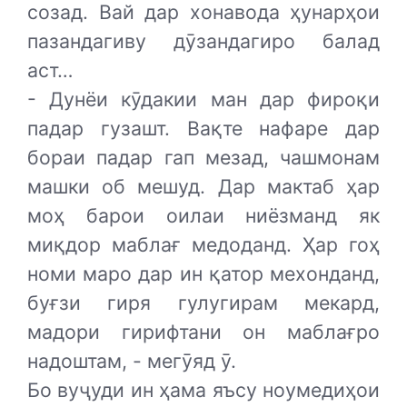
созад. Вай дар хонавода ҳунарҳои
пазандагиву дӯзандагиро балад
аст…
- Дунёи кӯдакии ман дар фироқи
падар гузашт. Вақте нафаре дар
бораи падар гап мезад, чашмонам
машки об мешуд. Дар мактаб ҳар
моҳ барои оилаи ниёзманд як
миқдор маблағ медоданд. Ҳар гоҳ
номи маро дар ин қатор мехонданд,
буғзи гиря гулугирам мекард,
мадори гирифтани он маблағро
надоштам, - мегӯяд ӯ.
Бо вуҷуди ин ҳама яъсу ноумедиҳои