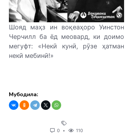
Шояд маҳз ин воқеаҳоро Уинстон
Черчилл ба ёд меовард, ки доимо
мегуфт: «Некӣ кунӣ, рӯзе ҳатман
некӣ мебинӣ!»
Мубодила:
0
110