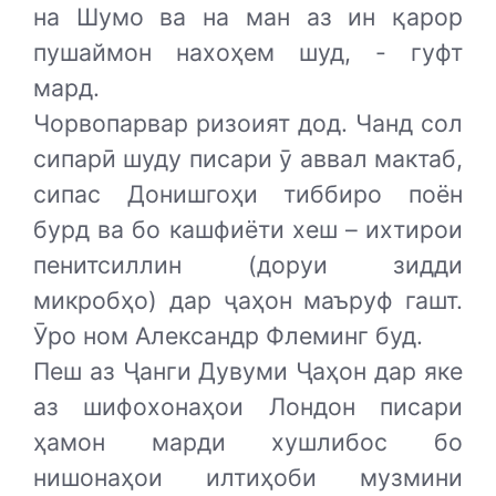
на Шумо ва на ман аз ин қарор
пушаймон нахоҳем шуд, - гуфт
мард.
Чорвопарвар ризоият дод. Чанд сол
сипарӣ шуду писари ӯ аввал мактаб,
сипас Донишгоҳи тиббиро поён
бурд ва бо кашфиёти хеш – ихтирои
пенитсиллин (доруи зидди
микробҳо) дар ҷаҳон маъруф гашт.
Ӯро ном Александр Флеминг буд.
Пеш аз Ҷанги Дувуми Ҷаҳон дар яке
аз шифохонаҳои Лондон писари
ҳамон марди хушлибос бо
нишонаҳои илтиҳоби музмини