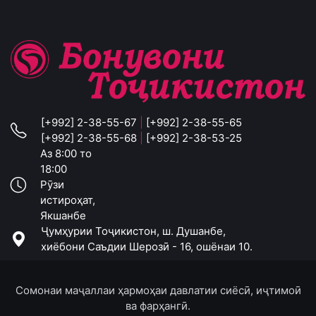
[+992] 2-38-55-67
|
[+992] 2-38-55-65
[+992] 2-38-55-68
|
[+992] 2-38-53-25
Аз 8:00 то
18:00
Рӯзи
истироҳат,
Якшанбе
Ҷумҳурии Тоҷикистон, ш. Душанбе,
хиёбони Саъдии Шерозӣ - 16, ошёнаи 10.
Сомонаи маҷаллаи ҳармоҳаи давлатии сиёсӣ, иҷтимоӣ
ва фарҳангӣ.