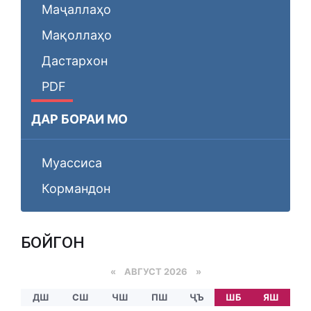
Маҷаллаҳо
Мақоллаҳо
Дастархон
PDF
ДАР БОРАИ МО
Муассиса
Кормандон
БОЙГОНӢ
«
АВГУСТ 2026 »
ДШ
СШ
ЧШ
ПШ
ҶЪ
ШБ
ЯШ