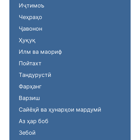
Иҷтимоъ
Чеҳраҳо
Ҷавонон
Ҳуқуқ
Илм ва маориф
Пойтахт
Тандурустӣ
Фарҳанг
Варзиш
Сайёҳӣ ва ҳунарҳои мардумӣ
Аз ҳар боб
Зебоӣ