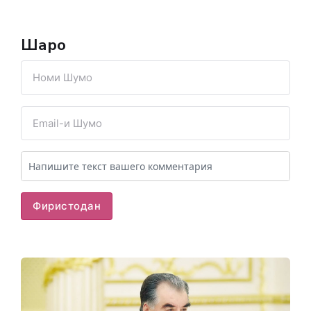
Шарҳҳо
Фиристодан