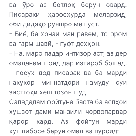
ва ӯро аз ботлоқ берун овард.
Писараки ҳаросхӯрда меларзид,
оби дидаҳо рӯяшро мешуст.
- Биё, ба хонаи ман равем, то ором
ва гарм шавӣ, - гуфт деҳқон.
- На, маро падар интизор аст, аз дер
омаданам шояд дар изтироб бошад,
- посух дод писарак ва ба марди
накукор миннатдорӣ намуду сӯи
зистгоҳи хеш тозон шуд.
Сапедадам фойтуне баста ба аспҳои
хушзот дами манзили чорвопарвар
қарор кард. Аз фойтун марди
хушлибосе берун омад ва пурсид: