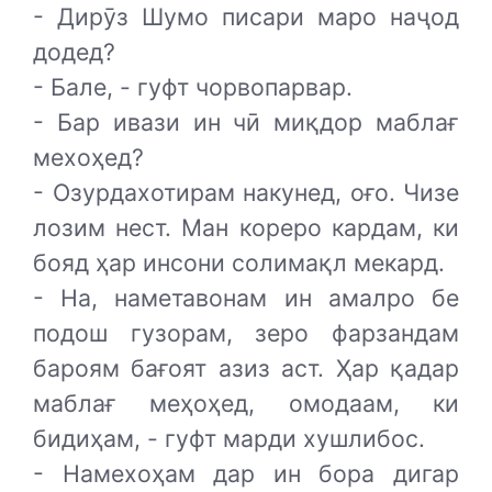
- Дирӯз Шумо писари маро наҷод
додед?
- Бале, - гуфт чорвопарвар.
- Бар ивази ин чӣ миқдор маблағ
мехоҳед?
- Озурдахотирам накунед, оғо. Чизе
лозим нест. Ман кореро кардам, ки
бояд ҳар инсони солимақл мекард.
- На, наметавонам ин амалро бе
подош гузорам, зеро фарзандам
бароям бағоят азиз аст. Ҳар қадар
маблағ меҳоҳед, омодаам, ки
бидиҳам, - гуфт марди хушлибос.
- Намехоҳам дар ин бора дигар