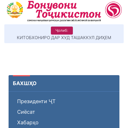
Ҷолиб:
КИТОБХОНИРО ДАР ХУД ТАШАККУЛ ДИҲЕМ
БАХШҲО
Президенти ҶТ
Сиёсат
Хабарҳо