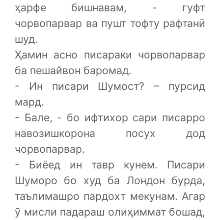
ҳарфе бишнавам, - гуфт
чорвопарвар ва пушт тофту рафтанӣ
шуд.
Ҳамин асно писараки чорвопарвар
ба пешайвон баромад.
- Ин писари Шумост? – пурсид
мард.
- Бале, - бо ифтихор сари писарро
навозишкорона посух дод
чорвопарвар.
- Биёед ин тавр кунем. Писари
Шуморо бо худ ба Лондон бурда,
таълимашро пардохт мекунам. Агар
ӯ мисли падараш олиҳиммат бошад,