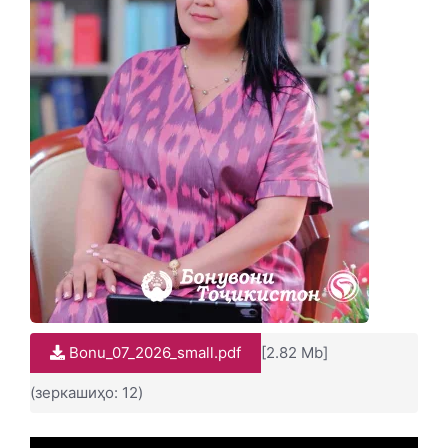
Bonu_07_2026_small.pdf
[2.82 Mb]
(зеркашиҳо: 12)