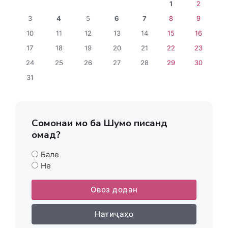
1
2
3
4
5
6
7
8
9
10
11
12
13
14
15
16
17
18
19
20
21
22
23
24
25
26
27
28
29
30
31
Сомонаи мо ба Шумо писанд
омад?
Бале
Не
Овоз додан
Натиҷаҳо