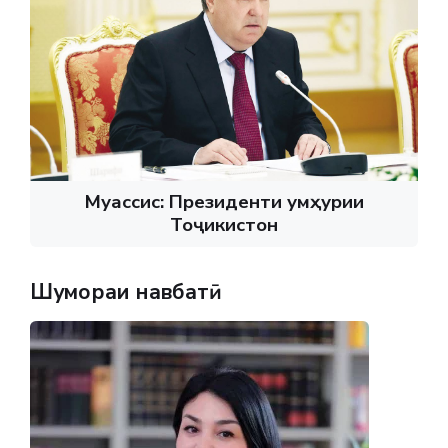
Муассис: Президенти Ҷумҳурии
Тоҷикистон
Шумораи навбатӣ