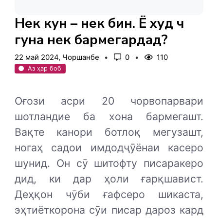
Некӣ кунӣ – некӣ бинӣ. Ё худ чӣ
гуна некӣ бармегардад?
22 май 2024, Чоршанбе
0
110
Аз ҳар боб
Оғози асри 20 чорвопарвари
шотландие ба хона бармегашт.
Вақте канори ботлоқ мегузашт,
ногаҳ садои имдодҷӯёнаи касеро
шунид. Он сӯ шитофту писаракеро
дид, ки дар ҳоли ғарқшавист.
Деҳқон чӯби ғафсеро шикаста,
эҳтиёткорона сӯи писар дароз кард