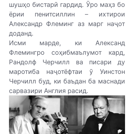
шушҳо бистарӣ гардид. Ӯро маҳз бо
ёрии пенитсиллин – ихтирои
Александр Флеминг аз марг наҷот
доданд.
Исми марде, ки Александ
Флемингро соҳибмаълумот кард,
Рандолф Черчилл ва писари ду
маротиба наҷотёфтаи ӯ Уинстон
Черчилл буд, ки баъдан ба маснади
сарвазири Англия расид.