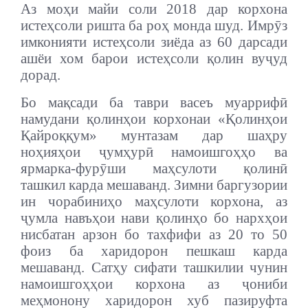
Аз моҳи майи соли 2018 дар корхона
истеҳсоли ришта ба роҳ монда шуд. Имрӯз
имконияти истеҳсоли зиёда аз 60 дарсади
ашёи хом барои истеҳсоли қолин вуҷуд
дорад.
Бо мақсади ба таври васеъ муаррифӣ
намудани қолинҳои корхонаи «Қолинҳои
Қайроққум» мунтазам дар шаҳру
ноҳияҳои ҷумҳурӣ намоишгоҳҳо ва
ярмарка-фурӯши маҳсулоти қолинӣ
ташкил карда мешаванд. Зимни баргузории
ин чорабиниҳо маҳсулоти корхона, аз
ҷумла навъҳои нави қолинҳо бо нархҳои
нисбатан арзон бо тахфифи аз 20 то 50
фоиз ба харидорон пешкаш карда
мешаванд. Сатҳу сифати ташкилии чунин
намоишгоҳҳои корхона аз ҷониби
меҳмонону харидорон хуб пазируфта