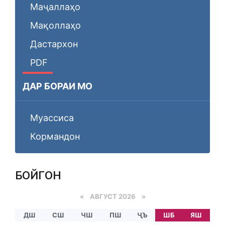
Маҷаллаҳо
Мақоллаҳо
Дастархон
PDF
ДАР БОРАИ МО
Муассиса
Кормандон
БОЙГОНӢ
«
АВГУСТ 2026 »
ДШ
СШ
ЧШ
ПШ
ҶЪ
ШБ
ЯШ