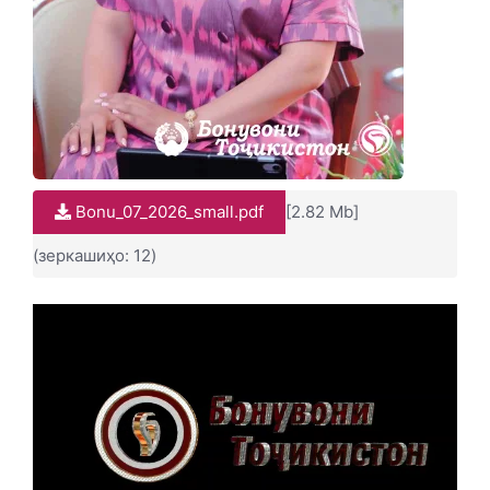
Bonu_07_2026_small.pdf
[2.82 Mb]
(зеркашиҳо: 12)