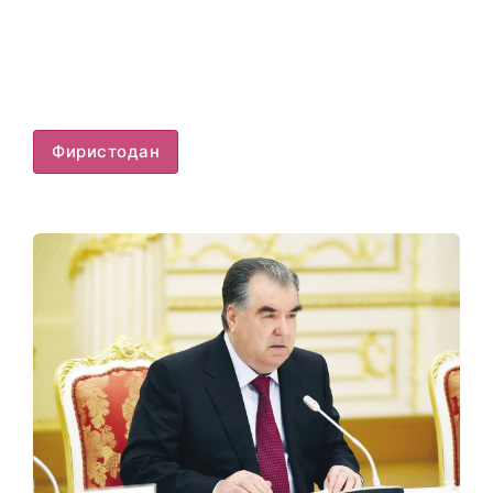
Фиристодан