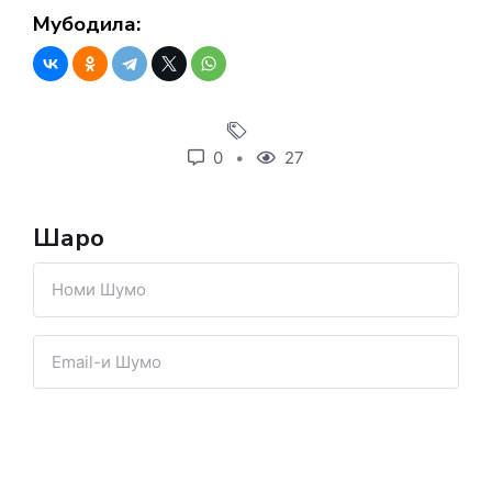
Мубодила:
0
27
Шарҳҳо