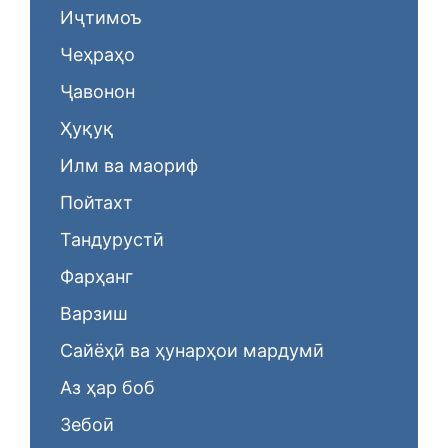
Иҷтимоъ
Чеҳраҳо
Ҷавонон
Ҳуқуқ
Илм ва маориф
Пойтахт
Тандурустӣ
Фарҳанг
Варзиш
Сайёҳӣ ва ҳунарҳои мардумӣ
Аз ҳар боб
Зебоӣ