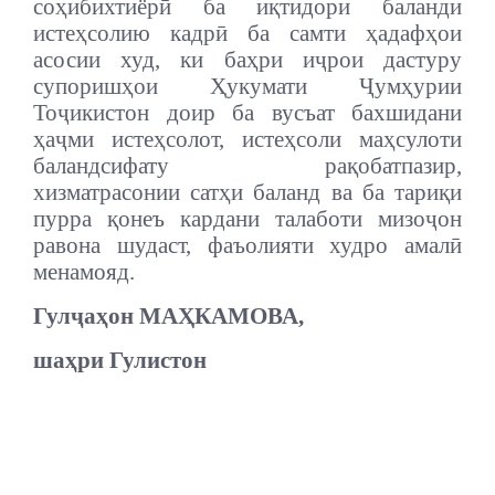
соҳибихтиёрӣ ба иқтидори баланди
истеҳсолию кадрӣ ба самти ҳадафҳои
асосии худ, ки баҳри иҷрои дастуру
супоришҳои Ҳукумати Ҷумҳурии
Тоҷикистон доир ба вусъат бахшидани
ҳаҷми истеҳсолот, истеҳсоли маҳсулоти
баландсифату рақобатпазир,
хизматрасонии сатҳи баланд ва ба тариқи
пурра қонеъ кардани талаботи мизоҷон
равона шудаст, фаъолияти худро амалӣ
менамояд.
Гулҷаҳон МАҲКАМОВА,
шаҳри Гулистон