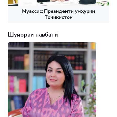
Муассис: Президенти Ҷумҳурии
Тоҷикистон
Шумораи навбатӣ