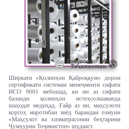
Ширкати «Қолинҳои Қайроққум» дорои
сертификати системаи менеҷменти сифати
ИСО 9001 мебошад, ки ин аз сифати
баланди қолинҳои истеҳсолшаванда
шаҳодат медиҳад. Ғайр аз ин, маҳсулоти
коргоҳ маротибаи зиёд барандаи озмуни
«Маҳсулот ва хизматрасонии беҳтарини
Ҷумҳурии Тоҷикистон» шудааст.