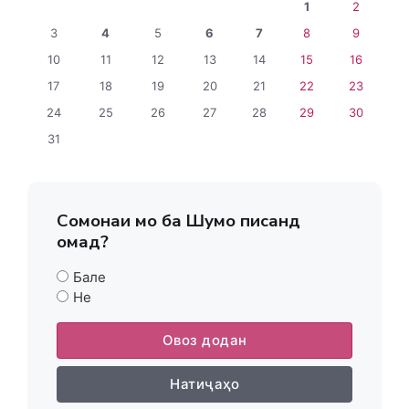
1
2
3
4
5
6
7
8
9
10
11
12
13
14
15
16
17
18
19
20
21
22
23
24
25
26
27
28
29
30
31
Сомонаи мо ба Шумо писанд
омад?
Бале
Не
Овоз додан
Натиҷаҳо