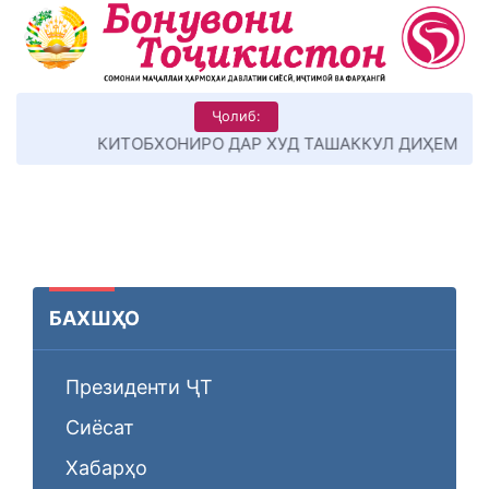
Ҷолиб:
КИТОБХОНИРО ДАР ХУД ТАШАККУЛ ДИҲЕМ
БАХШҲО
Президенти ҶТ
Сиёсат
Хабарҳо