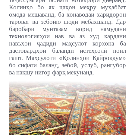
таҷассумгари табиати нотакрори диёранд.
Қолинҳо бо як ҷаҳон меҳру муҳаббат
омода мешаванд, ба хонаводаи харидорон
тароват ва зебоию шодӣ мебахшанд. Дар
баробари мунтазам ворид намудани
технологияҳои нав ва аз худ кардани
навъҳои ҷадиди маҳсулот корхона ба
дастовардҳои баланди истеҳсолӣ ноил
гашт. Маҳсулоти «Қолинҳои Қайроққум»
бо сифати баланд, зебоӣ, услуб, рангубор
ва нақшу нигор фарқ мекунанд.