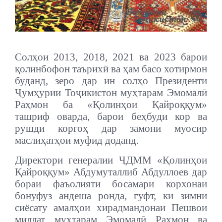
Солҳои 2013, 2018, 2021 ва 2023 барои
қолинбофон таърихӣ ва ҳам басо хотирмон
буданд, зеро дар ин солҳо Президенти
Ҷумҳурии Тоҷикистон муҳтарам Эмомалӣ
Раҳмон ба «Қолинҳои Қайроққум»
ташриф оварда, барои беҳбуди кор ва
рушди коргоҳ дар замони муосир
маслиҳатҳои муфид доданд.
Директори генералии ҶДММ «Қолинҳои
Қайроққум» Абдумуталлиб Абдуллоев дар
бораи фаъолияти босамари корхонаи
бонуфуз андеша ронда, гуфт, ки зимни
сиёсату амалҳои хирадмандонаи Пешвои
миллат муҳтарам Эмомалӣ Раҳмон ва