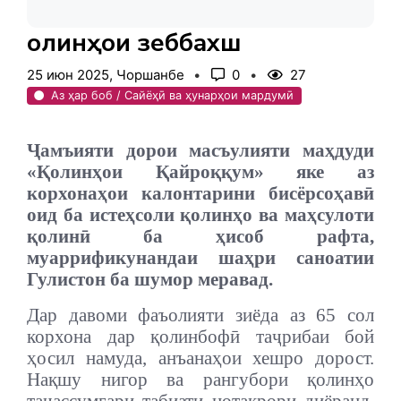
Қолинҳои зеббахш
25 июн 2025, Чоршанбе
0
27
Аз ҳар боб / Сайёҳӣ ва ҳунарҳои мардумӣ
Ҷамъияти дорои масъулияти маҳдуди
«Қолинҳои Қайроққум» яке аз
корхонаҳои калонтарини бисёрсоҳавӣ
оид ба истеҳсоли қолинҳо ва маҳсулоти
қолинӣ ба ҳисоб рафта,
муаррификунандаи шаҳри саноатии
Гулистон ба шумор меравад.
Дар давоми фаъолияти зиёда аз 65 сол
корхона дар қолинбофӣ таҷрибаи бой
ҳосил намуда, анъанаҳои хешро дорост.
Нақшу нигор ва рангубори қолинҳо