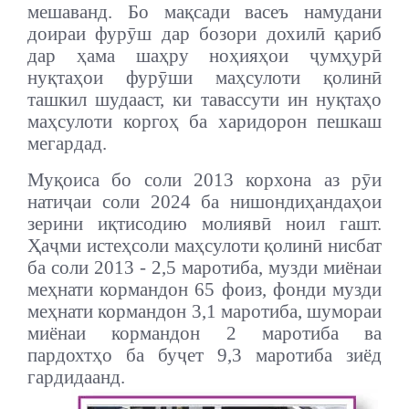
мешаванд. Бо мақсади васеъ намудани
доираи фурӯш дар бозори дохилӣ қариб
дар ҳама шаҳру ноҳияҳои ҷумҳурӣ
нуқтаҳои фурӯши маҳсулоти қолинӣ
ташкил шудааст, ки тавассути ин нуқтаҳо
маҳсулоти коргоҳ ба харидорон пешкаш
мегардад.
Муқоиса бо соли 2013 корхона аз рӯи
натиҷаи соли 2024 ба нишондиҳандаҳои
зерини иқтисодию молиявӣ ноил гашт.
Ҳаҷми истеҳсоли маҳсулоти қолинӣ нисбат
ба соли 2013 - 2,5 маротиба, музди миёнаи
меҳнати кормандон 65 фоиз, фонди музди
меҳнати кормандон 3,1 маротиба, шумораи
миёнаи кормандон 2 маротиба ва
пардохтҳо ба буҷет 9,3 маротиба зиёд
гардидаанд.