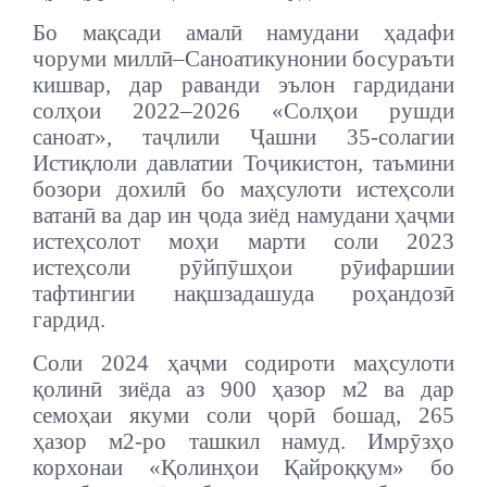
Бо мақсади амалӣ намудани ҳадафи
чоруми миллӣ–Саноатикунонии босураъти
кишвар, дар раванди эълон гардидани
солҳои 2022–2026 «Солҳои рушди
саноат», таҷлили Ҷашни 35-солагии
Истиқлоли давлатии Тоҷикистон, таъмини
бозори дохилӣ бо маҳсулоти истеҳсоли
ватанӣ ва дар ин ҷода зиёд намудани ҳаҷми
истеҳсолот моҳи марти соли 2023
истеҳсоли рӯйпӯшҳои рӯифаршии
тафтингии нақшзадашуда роҳандозӣ
гардид.
Соли 2024 ҳаҷми содироти маҳсулоти
қолинӣ зиёда аз 900 ҳазор м2 ва дар
семоҳаи якуми соли ҷорӣ бошад, 265
ҳазор м2-ро ташкил намуд. Имрӯзҳо
корхонаи «Қолинҳои Қайроққум» бо