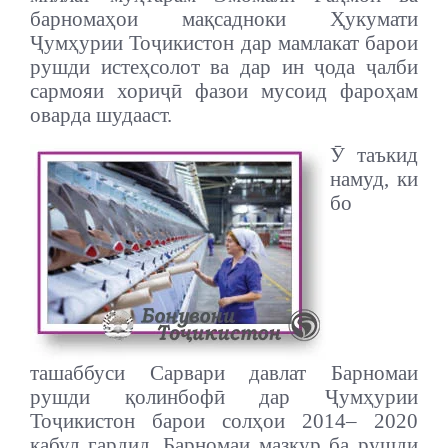
барномаҳои мақсадноки Ҳукумати
Ҷумҳурии Тоҷикистон дар мамлакат барои
рушди истеҳсолот ва дар ин ҷода ҷалби
сармояи хориҷӣ фазои мусоид фароҳам
оварда шудааст.
Ӯ таъкид
намуд, ки
бо
ташаббуси Сарвари давлат Барномаи
рушди қолинбофӣ дар Ҷумҳурии
Тоҷикистон барои солҳои 2014– 2020
қабул гардид. Барномаи мазкур ба рушди