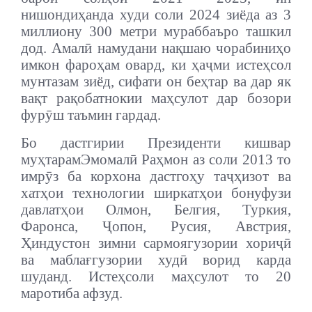
нишондиҳанда худи соли 2024 зиёда аз 3
миллиону 300 метри мураббаъро ташкил
дод. Амалӣ намудани нақшаю чорабиниҳо
имкон фароҳам овард, ки ҳаҷми истеҳсол
мунтазам зиёд, сифати он беҳтар ва дар як
вақт рақобатнокии маҳсулот
дар бозори
фурӯш таъмин гардад.
Бо дастгирии Президенти кишвар
муҳтарам
Эмомалӣ Раҳмон аз соли 2013 то
имрӯз ба корхона дастгоҳу таҷҳизот ва
хатҳои технологии ширкатҳои бонуфузи
давлатҳои Олмон, Белгия, Туркия,
Фаронса, Ҷопон, Русия, Австрия,
Ҳиндустон зимни сармоягузории хориҷӣ
ва маблағгузории худӣ ворид карда
шуданд. Истеҳсоли маҳсулот то 20
маротиба афзуд.