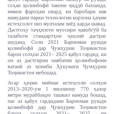
соҳаи қолинбофӣ такони ҷиддӣ бахшида,
имкон фароҳам овард, ки баробари нав
намудани парки технологии корхона ҳаҷми
истеҳсолот низ мунтазам зиёд карда шавад.
Дастгоҳу таҷҳизоти муосири ҷавобгӯй ба
талаботи стандартҳои ҷаҳонӣ дастрас
шуданд. Соли 2021 Барномаи рушди
қолинбофӣ дар Ҷумҳурии Тоҷикистон
барои солҳои 2021– 2025 қабул гардид, ки
он аз дастгирии навбатии қолинбофони
ватанӣ аз ҷониби Ҳукумати Ҷумҳурии
Тоҷикистон мебошад.
Агар ҳаҷми миёнаи истеҳсоли солҳои
2013–2020-ум 1 миллиону 770 ҳазор
метри мураббаъро ташкил намуда бошад,
пас аз қабул гардидани Барномаи рушди
қолинбофӣ дар Ҷумҳурии Тоҷикистон
барои солҳои 2021– 2025, ин