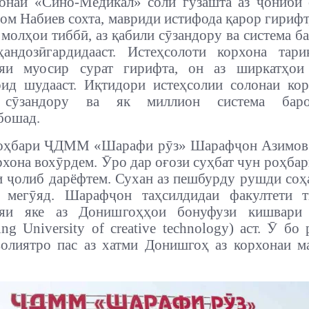
онаи «Сино-Медикал» соли гузашта аз ҷониби 
ом Набиев сохта, мавриди истифода қарор гирифт,
 молҳои тиббӣ, аз қабили сӯзандору ва система б
ҳандозӣгардидааст. Истеҳсолоти корхона тар
ияи муосир сурат гирифта, он аз ширкатҳои
рид шудааст.
Иқтидори истеҳсолии солонаи кор
 сӯзандору ва як миллион система бар
бошад.
оҳбари ҶДММ «Шарафи рӯз» Шарафҷон Азимов 
рхона вохӯрдем. Ӯро дар оғози суҳбат чун роҳбар
 ҷолиб дарёфтем. Сухан аз пешбурду рушди соҳ
т мегӯяд. Шарафҷон таҳсилдидаи факултети т
ияи яке аз Донишгоҳҳои бонуфузи кишвари
ng University of creative technology) аст. Ӯ бо
олиятро пас аз хатми Донишгоҳ аз корхонаи м