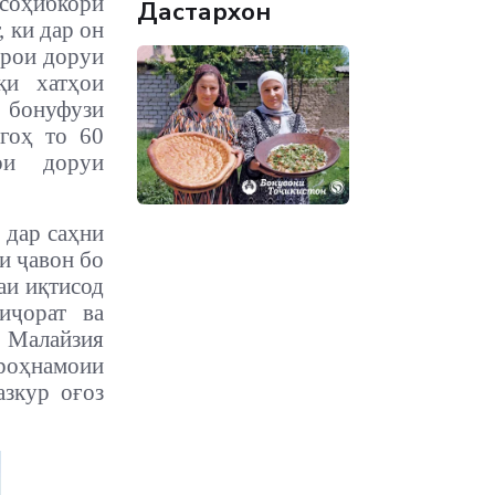
соҳибкори
Дастархон
 ки дар он
арои доруи
иқи хатҳои
 бонуфузи
гоҳ то 60
ои доруи
дар саҳни
и ҷавон бо
аи иқтисод
иҷорат ва
 Малайзия
 роҳнамоии
азкур оғоз