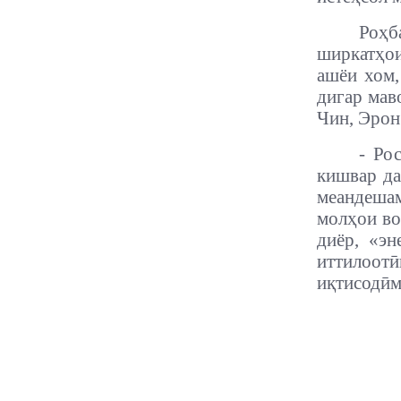
Роҳб
ширкатҳои
ашёи хом,
дигар мав
Чин, Эрон
- Ро
кишвар да
меандеша
молҳои во
диёр, «эн
иттило
иқтисодӣм