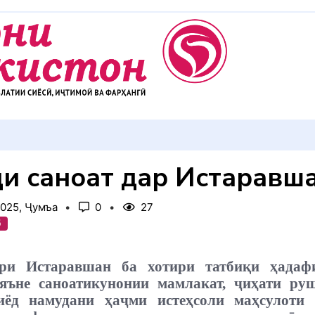
АККУЛ ДИҲЕМ
и саноат дар Истаравш
2025, Ҷумъа
0
27
б
ри Истаравшан ба хотири татбиқи ҳадаф
яъне саноатикунонии мамлакат, ҷиҳати ру
зиёд намудани ҳаҷми истеҳсоли маҳсулоти 