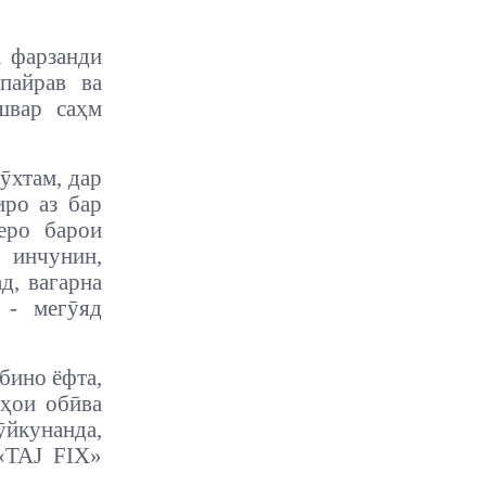
 фарзанди
пайрав ва
швар саҳм
ӯхтам, дар
иро аз бар
зеро барои
, инчунин,
д, вагарна
 - мегӯяд
бино ёфта,
гҳои обӣва
йкунанда,
 «TAJ FIX»