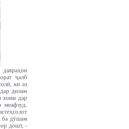
н давраҳои
ҷорат ҷалб
олӣ, ки аз
 дар дилам
и хоми дар
р меафзуд.
истеҳсолот
ҳ ба дӯшам
ор дошт, -