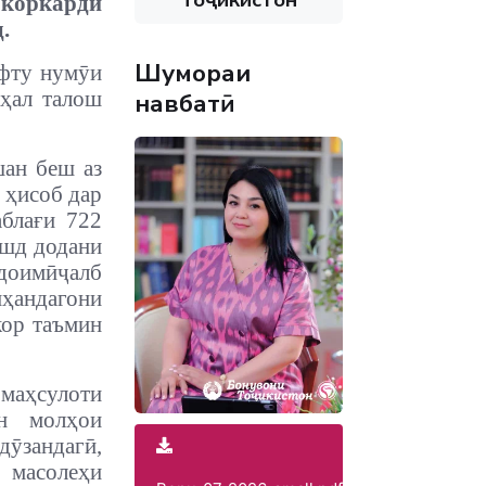
 коркарди
.
Шумораи
афту нумӯи
аҳал талош
навбатӣ
шан беш аз
 ҳисоб дар
аблағи 722
ушд додани
 доимӣҷалб
иҳандагони
кор таъмин
маҳсулоти
он молҳои
ӯзандагӣ,
 масолеҳи