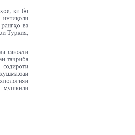
ҳое, ки бо
р интиқоли
 рангҳо ва
ои Туркия,
ва саноати
аи таҷриба
 содироти
 хушмаззаи
ехнологияи
мушкили