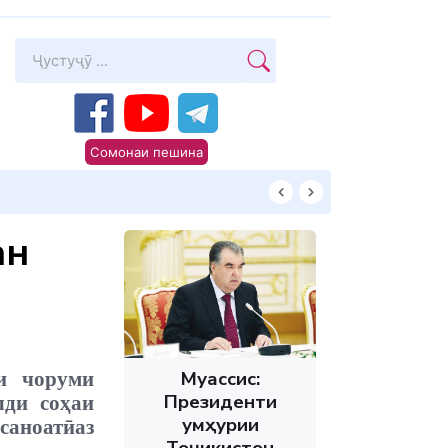
Сомонаи пешина
Суханони Пешво
ан
Муассис:
и чоруми
Президенти
шди соҳаи
Ҷумҳурии
саноатӣаз
Тоҷикистон