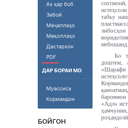
сохтмонӣ,
Аз ҳар боб
истеҳсоли
Зебоӣ
табъу наш
пластмас
Маҷаллаҳо
либосҳо
Мақоллаҳо
воридоти
мебошанд
Дастархон
Бо т
PDF
доштем, 
«Шарафи 
ДАР БОРАИ МО
истеҳсоло
Кормандо
Муассиса
қаноатма
бароямон 
Кормандон
«Адл» ист
ҳамчуни
роҳандозӣ
БОЙГОНӢ