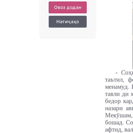
Овоз додан
Натиҷаҳо
- Соҳ
таътил, ф
менамуд. 
тавли ди 
бедор кар
назари ав
Мекӯшам, 
бошад. Со
афтид, ва