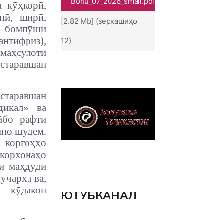
Bonu_07_2026_small.pdf
а кӯҳкорӣ,
онӣ, ширӣ,
[2.82 Mb] (зеркашиҳо:
ӣ, бомпӯши
нтифриз),
12)
аҳсулоти
старавшан
старавшан
дикал» ва
ӣбо рафти
шно шудем.
 коргоҳҳо
корхонаҳо
ти маҳдуди
учарха ва,
 кӯдакон
ЮТУБКАНАЛ