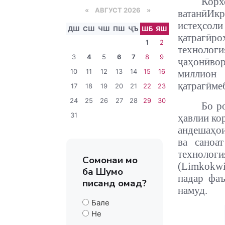
Корх
«
АВГУСТ 2026 »
ватанӣИкр
истеҳсоли
ДШ
СШ
ЧШ
ПШ
ҶЪ
ШБ
ЯШ
қатрагӣро
1
2
технолог
3
4
5
6
7
8
9
ҷаҳонӣво
10
11
12
13
14
15
16
миллион
қатрагӣме
17
18
19
20
21
22
23
24
25
26
27
28
29
30
Бо р
31
ҳавлии ко
андешаҳои
ва саноа
технолог
Сомонаи мо
(Limkokwi
ба Шумо
падар фаъ
писанд омад?
намуд.
Бале
Не