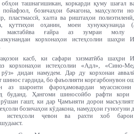
 обҳои ташнагишикан, коркарди қуму шағал в
 пойафзол, бозичаҳои бачагона, маҳсулоти н
р, пластмассӣ, халта ва риштаҳои полиэтилен
са, қуттиҳои оҳанин, моеи хунуккунанда (а
и мактабӣва ғайра аз зумраи молу м
вазкунандаи корхонаҳои истеҳсолии шаҳри И
.
ақозои касб, ки сафари хизматӣба шаҳри И
аз корхонаҳои истеҳсолии «Адл», «Сино-Ме
рӯз» дидан намудем. Дар ду корхонаи аввал
т шинос гардида, бо фаъолияти коргарбонувон о
н аз шароити фароҳамовардаи муассисони
нд буданд. Ҳангоми шиносоӣбо рафти кори 
рӯшан гашт, ки дар Ҷамъияти дорои масъулия
еҳсоли бозичаҳои кӯдакона, намудҳои гуногуни д
н, истеҳсоли ҷевон ва рахти хоб барои
шудааст.