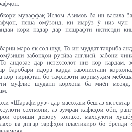
рафҷон.
бкори муваффақ Ислом Азимов ба ин васила ба
афҷон, пеша омӯзонд, ки имрӯз ӯ низ чун 
андаи кори падар дар пешрафти иқтисоди ки
ҳбарии маро як сол шуд. То ин муддат таҷриба анд
омӯзиши забонҳои русӣва англисӣ, забони чин
То андозае дар истеҳсолот низ кор кардам, 
ар баробари идора карда тавонистани корхона
а кор гирифтан бо таҷҳизоти корӣмуҳим мебоша
яти муфлис шудани корхона ба миён меояд,
ам.
оҳи «Шарафи рӯз» дар масоҳати беш аз як гектар 
ҳсулоти сохтмонӣ, аз зумраи кафкҳои обӣ, ран
арои ороиши девору хонаҳо, маҳсулоти хушбӯ
лаҳо ва дигар зарфҳои пластикиро бо бренди
менамояд.