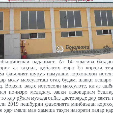
ибкорӣ
пешаи падарӣ
аст. Аз 14-солагӣва баъда
ориғ аз таҳсил, қиблагоҳ маро ба корҳои ти
Ба фаъолият шуруъ намудани корхонаҳои истеҳс
ҳар молу маҳсулоташ огаҳ будам, шавқи пешаро
д. Воқеан, вақте истеҳсоли маҳсулоте, ки аз ашё
вал н
о
чизро медидам, завқи навовариам бешта
то ҳар рӯзам муждагонӣаз дастоварде дар самти 
ли 2019 пешбурди фаъолияти минбаъдаи корго
ле ҳар амали ман ҳамеша таҳти назорати падар қар