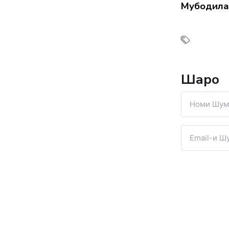
Мубодила
Шарҳҳо