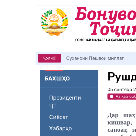
КИТОБХОНИРО ДАР ХУД ТАШ
Ҷолиб:
Рушд
БАХШҲО
05 сентябр 
Аз ҳар бо
Президенти
ҶТ
Дар шаҳ
Сиёсат
кишвар, 
Хабарҳо
саноат, 