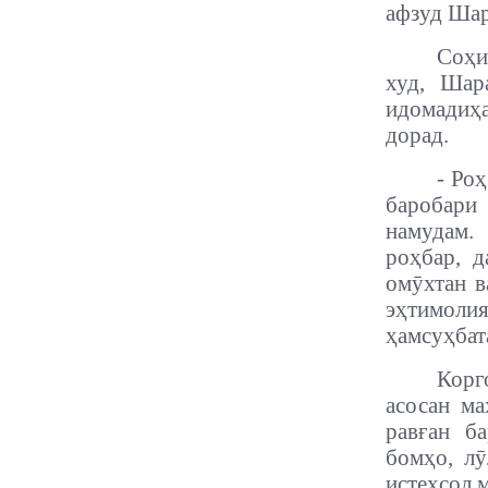
афзуд Ша
Соҳи
худ, Шар
идомадиҳ
дорад.
- Ро
баробари 
намудам. 
роҳбар, д
омӯхтан в
эҳтимоли
ҳамсуҳбат
Корг
асосан ма
равған б
бомҳо, лӯ
истеҳсол 