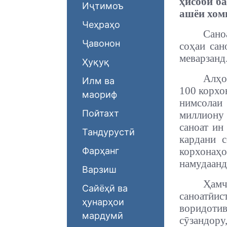
ҳисоби б
Иҷтимоъ
ашёи хом
Чеҳраҳо
Сано
Ҷавонон
соҳаи сан
меварзанд
Ҳуқуқ
Алҳо
Илм ва
100 корхо
маориф
нимсолаи 
Пойтахт
миллиону 
саноат ин
Тандурустӣ
кардани с
Фарҳанг
корхонаҳо
намудаанд
Варзиш
Ҳамч
Сайёҳӣ ва
саноатӣи
ҳунарҳои
воридоти
мардумӣ
сӯзандор