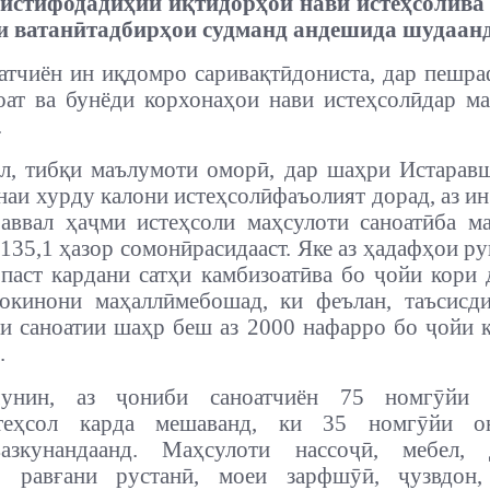
аистифодадиҳии иқтидорҳои нави истеҳсолӣва
и ватанӣтадбирҳои судманд андешида шудаанд
атчиён ин иқдомро саривақтӣдониста, дар пешр
оат ва бунёди корхонаҳои нави истеҳсолӣдар м
.
л, тибқи маълумоти оморӣ, дар шаҳри Истарав
наи хурду калони истеҳсолӣфаъолият дорад, аз ин
аввал ҳаҷми истеҳсоли маҳсулоти саноатӣба м
135,1 ҳазор сомонӣрасидааст. Яке аз ҳадафҳои р
 паст кардани сатҳи камбизоатӣва бо ҷойи кори
окинони маҳаллӣмебошад, ки феълан, таъсисд
и саноатии шаҳр беш аз 2000 нафарро бо ҷойи 
.
унин, аз ҷониби саноатчиён 75 номгӯйи 
стеҳсол карда мешаванд, ки 35 номгӯйи 
вазкунандаанд. Маҳсулоти нассоҷӣ, мебел, д
у, равғани рустанӣ, моеи зарфшӯӣ, ҷузвдон,