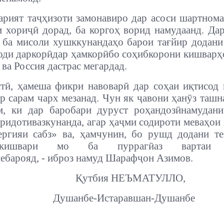
арият таҷҳизоти замонавиро дар асоси шартнома
 хориҷӣ дорад, ба коргоҳ ворид намудаанд. Да
 ба мисоли хушккунандаҳо барои тағйир додани
оди даркорӣдар ҳамкорӣбо соҳибкорони кишварҳ
 ва Россия дастрас мегардад.
стӣ, ҳамеша фикри навоварӣ дар соҳаи иқтисод 
р сарам чарх мезанад. Чун як ҷавони ҳанӯз ташн
м, ки дар баробари дуруст роҳандозӣнамудани
ридотивазкунанда, агар ҳаҷми содироти меваҳои
ергияи сабз» ва, ҳамчунин, бо рушд додани т
отӣкишвари мо ба пуррагӣаз вартаи 
ебарояд, - иброз намуд Шарафҷон Азимов.
Қутбия НЕЪМАТУЛЛО,
Душанбе-Истаравшан-Душанбе