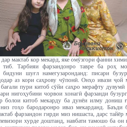
 дар мактаб кор мекард, яке омӯзгори фанни хими
 тиб. Тарбияи фарзандонро тавре ба роҳ мо
о бидуни шуғл намегузаронданд: писари бузур
одар аз кори саҳрову чӯпонӣ. Онҳо ивази ҷой 
 бағали пури китоб сӯйи саҳро мерафту дувумӣ 
ари нигоҳубини чорвои хонагӣ фарзанди бузур
ар болои китоб мекарду ба дунёи илму дониш ғ
низ гоҳо бародаронро иваз мекарданд. Баъди 
актаб фарзандон гирди миз нишаста, дарс тайёр 
левизори хурде доштанд, навбати тамошо ба он 