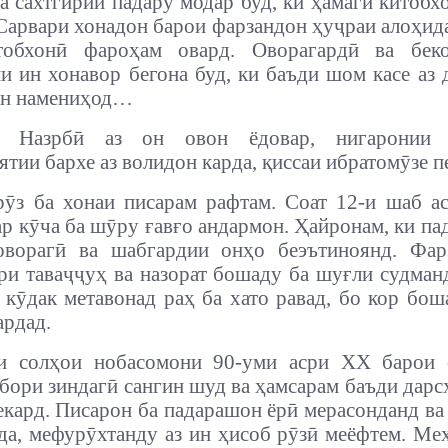
а сахтгирии падару модар буд, ки ҳамагӣ китобх
Сарвари хонадон барои фарзандон ҳуҷраи алоҳид
тобхонӣ фароҳам овард. Оворагардӣ ва бек
и ин хонавор бегона буд, ки баъди шом касе аз 
ун намениҳод…
у Назрбӣ аз он овон ёдовар, нигаронии 
ятии бархе аз волидон карда, қиссаи ибратомӯзе п
рӯз ба хонаи писарам рафтам. Соат 12-и шаб ас
ар кӯча ба шӯру ғавғо андармон.
Ҳайронам, ки па
оворагӣ ва шабгардии онҳо беэътиноянд. Фар
ри таваҷҷуҳ ва назорат бошаду ба шуғли судман
 кӯдак метавонад раҳ ба хато равад, бо кор бош
ардад.
и солҳои нобасомони 90-уми асри ХХ барои 
бори зиндагӣ сангин шуд ва ҳамсарам баъди дарс
екард. Писарон ба падарашон ёрӣ мерасонданд ва
да, мефурӯхтанду аз ин ҳисоб рӯзӣ меёфтем. Меҳ