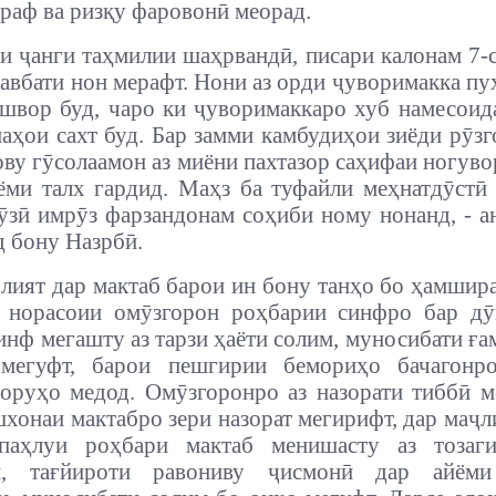
раф ва ризқу фаровонӣ меорад.
и ҷанги таҳмилии шаҳрвандӣ, писари калонам 7-с
навбати нон мерафт. Нони аз орди ҷуворимакка пу
швор буд, чаро ки ҷуворимаккаро хуб намесоид
наҳои сахт буд. Бар замми камбудиҳои зиёди рӯзг
ову гӯсолаамон аз миёни пахтазор саҳифаи ногуво
ёми талх гардид. Маҳз ба туфайли меҳнатдӯстӣ
зӣ имрӯз фарзандонам соҳиби ному нонанд, - 
д бону Назрбӣ.
лият дар мактаб барои ин бону танҳо бо ҳамшир
з норасоии омӯзгорон роҳбарии синфро бар дӯ
инф мегашту аз тарзи ҳаёти солим, муносибати ға
 мегуфт, барои пешгирии бемориҳо бачагонр
оруҳо медод. Омӯзгоронро аз назорати тиббӣ м
шхонаи мактабро зери назорат мегирифт, дар маҷл
паҳлуи роҳбари мактаб менишасту аз тозаг
н, тағйироти равониву ҷисмонӣ дар айёми