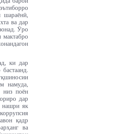
ҳида барои
 эътиборро
и шараёнӣ,
хта ва дар
зонад. Ӯро
и мактабро
хонандагон
д, ки дар
 бастаанд.
уқшиносии
м намуда,
 низ поён
ториро дар
 нашри як
 коррупсия
авон қадр
арҳанг ва