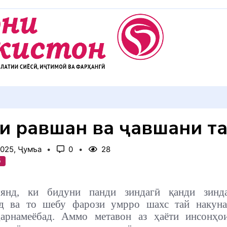
ШАККУЛ ДИҲЕМ
ғи равшан ва ҷавшани т
2025, Ҷумъа
0
28
б
янд, ки бидуни панди зиндагӣ қанди зинд
ад ва то шебу фарози умрро шахс тай накуна
дарнамеёбад. Аммо метавон аз ҳаёти инсонҳо