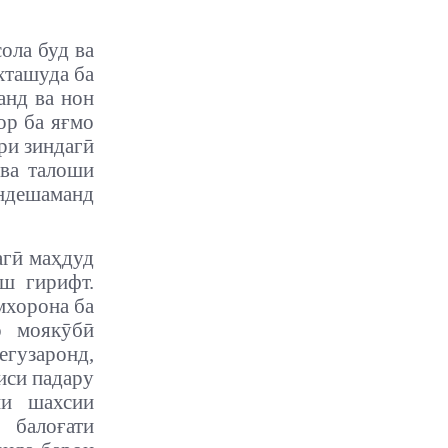
ола буд ва
хташуда ба
анд ва нон
ор ба яғмо
ри зиндагӣ
 ва талоши
андешаманд
агӣ маҳдуд
ш гирифт.
мхорона ба
о моякӯбӣ
егузаронд,
иси падару
ии шахсии
 балоғати