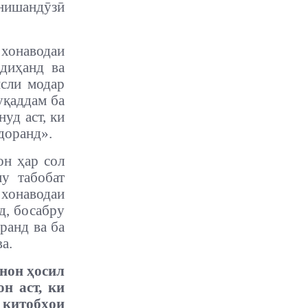
онишандӯзӣ
 хонаводаи
 диҳанд ва
исли модар
уқаддам ба
уд аст, ки
доранд».
он ҳар сол
у табобат
 хонаводаи
д, босабру
ранд ва ба
а.
инон ҳосил
н аст, ки
 китобҳои