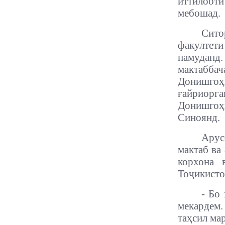
иттилоот
мебошад.
Сито
факултет
намуданд
мактаббач
Донишгоҳ
ғайриорг
Донишгоҳ
Синоянд.
Арус
мактаб ва
корхона 
Тоҷикистон
- Бо
мекардем
таҳсил ма