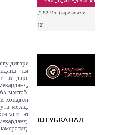
Bonu_07_2026_small.pdf
[2.82 Mb] (зеркашиҳо:
12)
яву дигаре
нданд, ки
г аз дарс
мекарданд,
ба мактаб.
ги хонадон
ӯта мезад.
бозгашт аз
ЮТУБКАНАЛ
мекарданд.
намерасид.