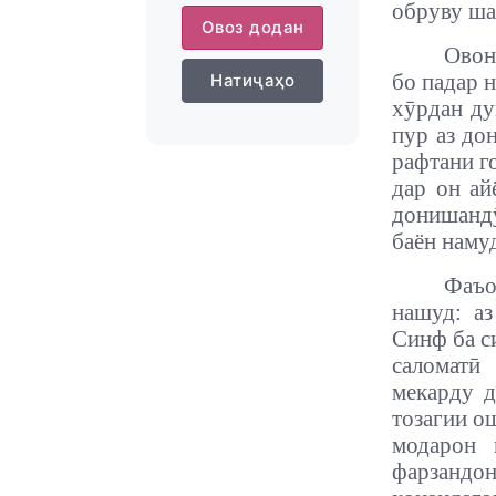
обруву ша
Овоз додан
Овон
бо падар 
Натиҷаҳо
хӯрдан ду
пур аз до
рафтани г
дар он ай
донишандӯ
баён наму
Фаъо
нашуд: а
Синф ба с
саломатӣ
мекарду д
тозагии о
модарон 
фарзандо