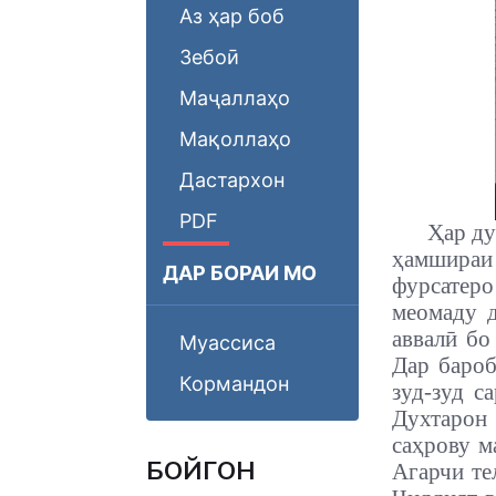
Аз ҳар боб
Зебоӣ
Маҷаллаҳо
Мақоллаҳо
Дастархон
PDF
Ҳар ду
ҳамшираи
ДАР БОРАИ МО
фурсатер
меомаду д
аввалӣ бо
Муассиса
Дар бароб
Кормандон
зуд-зуд с
Духтарон 
саҳрову м
БОЙГОНӢ
Агарчи те