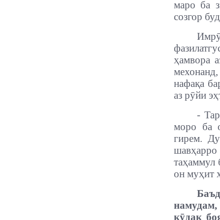
маро ба з
созгор буд
Имрӯ
фазилатгу
ҳамвора а
мехонанд,
нафақа ба
аз рӯйи э
- Та
моро ба 
гирем. Ду
шавҳарро 
таҳаммул 
он муҳит 
Баъд
намудам,
кӯдак бо