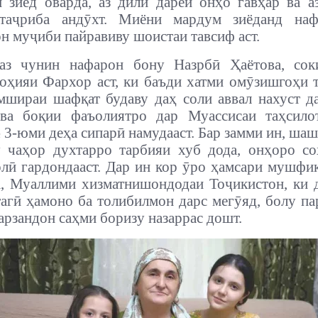
 зиёд оварда, аз дили дарёи онҳо гавҳар ва а
таҷриба андӯхт. Миёни мардум зиёданд наф
н муҷиби пайравиву шоистаи тавсиф аст.
аз чунин нафарон бону Назрбӣ Ҳаётова, сок
оҳияи Фархор аст, ки баъди хатми омӯзишгоҳи 
мшираи шафқат будаву даҳ соли аввал нахуст д
 ва боқии фаъолиятро дар Муассисаи таҳсило
3-юми деҳа сипарӣ намудааст. Бар замми ин, шаш
у чаҳор духтарро тарбияи хуб дода, онҳоро с
лӣ гардондааст. Дар ин кор ӯро ҳамсари мушф
, Муаллими хизматнишондодаи Тоҷикистон, ки 
агӣ ҳамоно ба толибилмон дарс мегӯяд, болу па
арзандон саҳми боризу назаррас дошт.