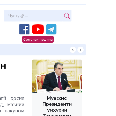
Сомонаи пешина
Суханони Пешв
ан
Муассис:
агӣ ҳосил
Президенти
д, маънии
Ҷумҳурии
и накуном
Тоҷикистон