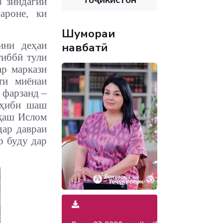
з зиндагии
ароне, ки
Шумораи
ини деҳаи
навбатӣ
тиббӣ тули
ар маркази
ти миёнаи
 фарзанд –
оҳиби шаш
иқаш Ислом
дар давраи
р буду дар