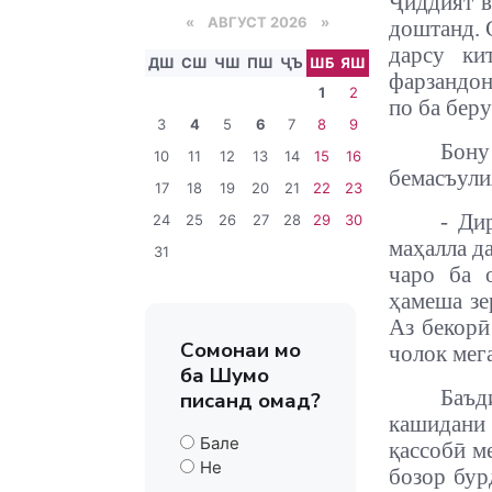
Ҷиддият в
«
АВГУСТ 2026 »
доштанд. 
дарсу ки
ДШ
СШ
ЧШ
ПШ
ҶЪ
ШБ
ЯШ
фарзандон
1
2
по ба бер
3
4
5
6
7
8
9
Бон
10
11
12
13
14
15
16
бемасъули
17
18
19
20
21
22
23
- Ди
24
25
26
27
28
29
30
маҳалла д
31
чаро ба 
ҳамеша зе
Аз бекорӣ
Сомонаи мо
чолок мег
ба Шумо
Баъд
писанд омад?
кашидани 
Бале
қассобӣ м
Не
бозор бур