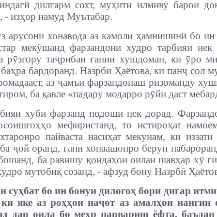
индагӣ дилгарм сохт, муҳити илмиву барои д
, - изҳор намуд Муътабар.
з арусони хонавода аз камоли ҳамнишинӣ бо ин
стар мекӯшанд фарзандони худро тарбияи нек
з рӯзгору таҷрибаи ғании хушдоман, ки ӯро м
 баҳра бардоранд. Назрбӣ Ҳаётова, ки панҷ сол м
ромадааст, аз ҷамъи фарзандонаш ризоманду хушн
ҳтиром, ба қавле «падару модарро рӯйи даст мебар
рбияи хуби фарзанд подоши нек дорад. Фарзанд
осоишгоҳҳо мефиристанд, то истироҳат намоем
хтаронро пайваста насиҳат мекунам, ки иззати
ба ҷой оранд, гапи хонаашонро берун набароран
бошанд, ба равишу қоидаҳои оилаи шавҳар хӯ ги
худро мутобиқ созанд, - афзуд бону Назрбӣ Ҳаётов
и суҳбат бо ин бонуи дилогоҳ бори дигар итм
 ки яке аз роҳҳои наҷот аз амалҳои нангин о
яд дар оила бо меҳр парвариш ёфта, баъдан