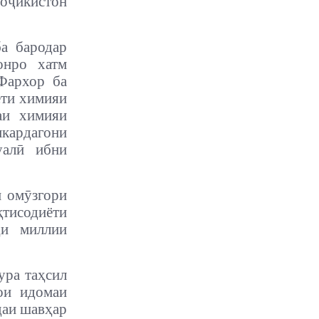
оҷикистон
а бародар
онро хатм
Фархор ба
ети химияи
аи химияи
кардагони
уалӣ ибни
ӣ омӯзгори
қтисодиёти
ҳи миллии
ура таҳсил
ои идомаи
даи шавҳар