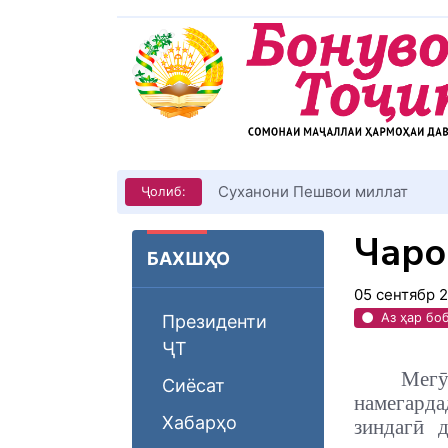
КИТОБХОНИРО ДАР ХУД ТА
Ҷолиб:
Чаро
БАХШҲО
05 сентябр 
Аз ҳар бо
Президенти
ҶТ
Мегӯ
Сиёсат
намегард
Хабарҳо
зиндагӣ 