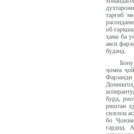
хонандаго
духтарони
тарғиб ме
расондани
об ғарқша
ҳама ба у
акси фарз
буданд.
Бону
ҷомеа ҷой
Фарзанди
Донишгоҳ
аспирант
бурд, рис
риштаи ҳ
силсила а
бо Ҷоиза
гардид. 