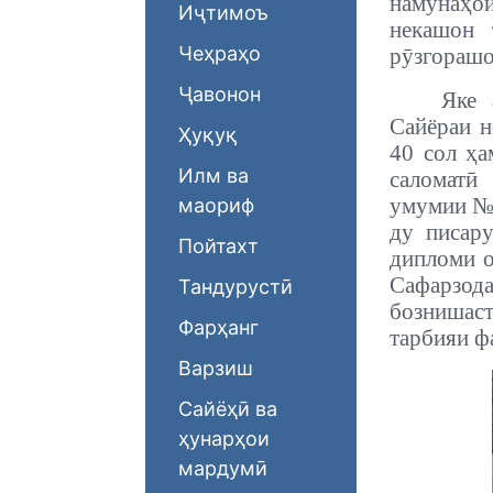
намунаҳои
Иҷтимоъ
некашон 
Чеҳраҳо
рӯзгорашо
Ҷавонон
Яке 
Сайёраи н
Ҳуқуқ
40 сол ҳа
Илм ва
саломатӣ
умумии № 
маориф
ду писар
Пойтахт
дипломи о
Сафарзода
Тандурустӣ
бознишаст
Фарҳанг
тарбияи ф
Варзиш
Сайёҳӣ ва
ҳунарҳои
мардумӣ