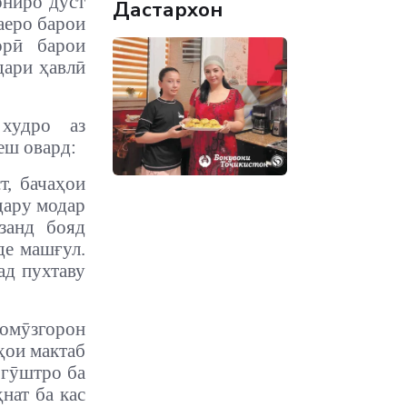
ониро дӯст
Дастархон
аеро барои
орӣ барои
дари ҳавлӣ
худро аз
еш овард:
т, бачаҳои
дару модар
занд бояд
де машғул.
ад пухтаву
омӯзгорон
ҳои мактаб
 гӯштро ба
нат ба кас