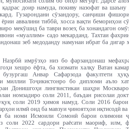
н, муносибати солим бо онҳо мегуфт. Дарсе ало
 қадрас доир намуда, покиву назофат ва шаъну
кард. Гузарондани сӯзандору, санҷиши фишор
 ёрии аввалини тиббӣ, хосса вақти бемориҳои сӯ
виро мекӯшид ба таври возеҳ ба хонандагон омӯ
нвони «муаллим» садо мекарданд. Тахтаи фахри
андонаш зеб медоданду намунаи ибрат ба дигар 
 Назрбӣ имрӯзҳо низ бо фарзандонаш мефахра
гоҳи хешро ёфта, ба хизмати халқу Ватан камар
 бузургаш Анвар Сафарзода факултети ҳуқ
и миллии Тоҷикистонро бо дипломи аъло хат
ураи Донишгоҳи лингвистикаи шаҳри Москваро
олаи номзадиро соли 2011, баъдан рисолаи док
уқуқ соли 2019 ҳимоя намуд. Соли 2016 барои
сарҳои илмӣ оид ба мавзуи ҷиноятҳои иқтисодӣ ва
и ба номи Исмоили Сомонӣ барои олимони ҷ
Аз соли 2022 сардори раёсати маориф, илм, ф