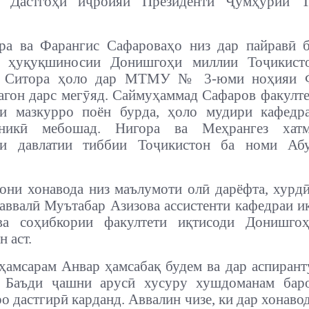
и Дастгоҳи иҷроияи Президенти Ҷумҳурии Т
ра ва Фарангис Сафароваҳо низ дар пайравӣ б
и ҳуқуқшиносии Донишгоҳи миллии Тоҷикист
. Ситора ҳоло дар МТМУ № 3-юми ноҳияи 
агон дарс мегӯяд. Саймуҳаммад Сафаров факулт
и мазкурро поён бурда, ҳоло мудири кафедр
аникӣ мебошад. Нигора ва Меҳрангез хатм
и давлатии тиббии Тоҷикистон ба номи Аб
они хонавода низ маълумоти олӣ дарёфта, хурд
 аввалӣ Муътабар Азизова ассистенти кафедраи и
ва соҳибкории факултети иқтисоди Донишго
 аст.
 ҳамсарам Анвар ҳамсабақ будем ва дар аспирант
. Баъди ҷашни арусӣ хусуру хушдоманам бар
ро дастгирӣ карданд. Аввалин чизе, ки дар хонаво