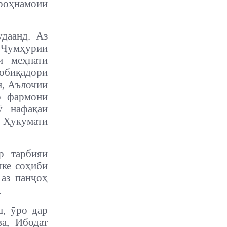
 роҳнамоии
даанд. Аз
Ҷумҳурии
и меҳнати
обиқадори
н, Аълочии
о фармони
ӯ нафақаи
 Ҳукумати
р тарбияи
яке соҳиби
 аз панҷоҳ
.
ш, ӯро дар
а, Ибодат