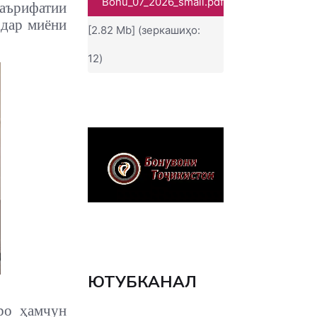
Bonu_07_2026_small.pdf
ърифатии
 дар миёни
[2.82 Mb] (зеркашиҳо:
12)
ЮТУБКАНАЛ
ро ҳамчун