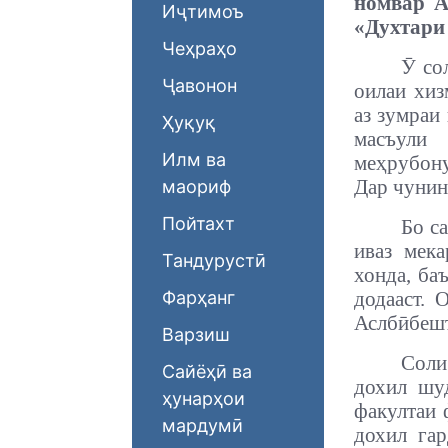
номвар А
Иҷтимоъ
«Духтари
Чеҳраҳо
Ӯ со
Ҷавонон
оилаи хиз
аз зумраи
Ҳуқуқ
масъули
Илм ва
меҳрубону
Дар чунин
маориф
Пойтахт
Бо с
иваз мек
Тандурустӣ
хонда, ба
Фарҳанг
додааст. 
Аслбӣбешт
Варзиш
Соли
Сайёҳӣ ва
дохил шу
ҳунарҳои
факултаи 
мардумӣ
дохил гар