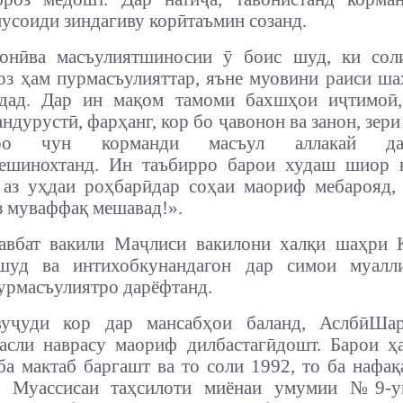
усоиди зиндагиву корӣтаъмин созанд.
онӣ
ва масъулиятшиносии ӯ боис шуд, ки сол
оз ҳам пурмасъулияттар, яъне муовини раиси ш
рдад. Дар ин мақом тамоми бахшҳои иҷтимоӣ,
ндурустӣ, фарҳанг, кор бо ҷавонон ва занон, зер
ро чун корманди масъул аллакай да
ешинохтанд. Ин таъбирро барои худаш шиор к
 аз уҳдаи роҳбарӣдар соҳаи маориф мебарояд,
з муваффақ мешавад!».
авбат вакили Маҷлиси вакилони халқи шаҳри 
шуд ва интихобкунандагон дар симои муалл
урмасъулиятро дарёфтанд.
уҷуди кор дар мансабҳои баланд, АслбӣШа
асли наврасу маориф дилбастагӣдошт. Барои ҳ
ба мактаб баргашт ва то соли 1992, то ба нафақ
и Муассисаи таҳсилоти миёнаи умумии №9-