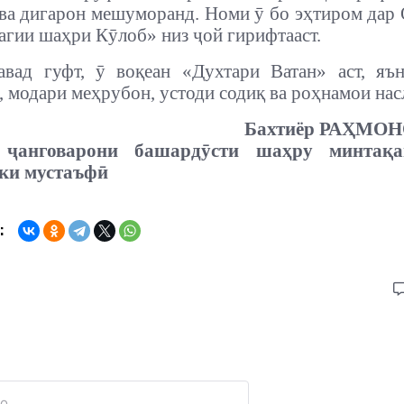
ва дигарон мешуморанд. Номи ӯ бо эҳтиром дар
агии шаҳри Кӯлоб» низ ҷой гирифтааст.
вад гуфт, ӯ воқеан «Духтари Ватан» аст, яън
, модари меҳрубон, устоди содиқ ва роҳнамои нас
Бахтиё
р
РАҲМОНО
 ҷанговарони башардӯсти шаҳру минтақа
ки мустаъфӣ
: