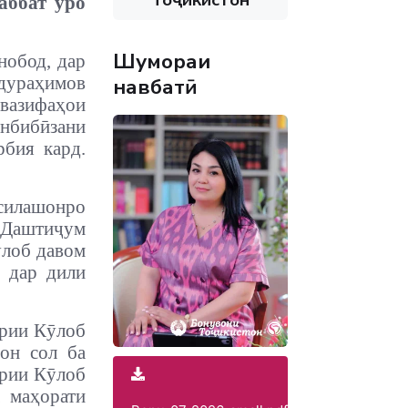
аббат ӯро
Шумораи
нобод, дар
бдураҳимов
навбатӣ
 вазифаҳои
нбибӣ
зани
рбия кард.
ҳсилашонро
 Даштиҷум
ӯлоб давом
л дар дили
ории Кӯлоб
он сол ба
ории Кӯлоб
а маҳорати