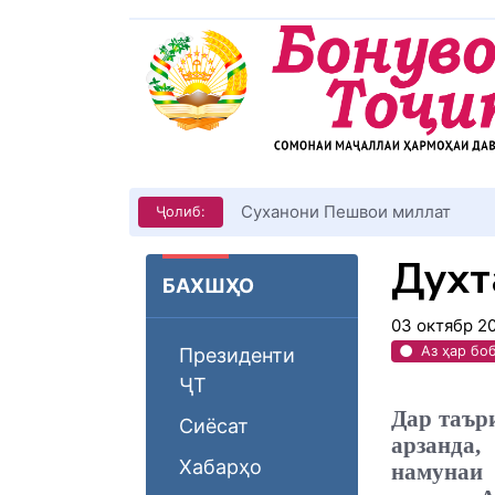
КИТОБХОНИРО ДАР ХУД ТАШ
Ҷолиб:
Духт
БАХШҲО
03 октябр 2
Аз ҳар бо
Президенти
ҶТ
Дар таър
Сиёсат
арзанда,
Хабарҳо
намунаи 