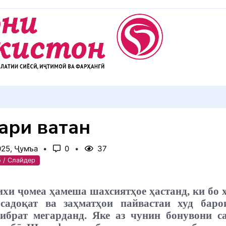
АККУЛ ДИҲЕМ
ари ватан
025, Ҷумъа
0
37
б / Слайдер
ихи ҷомеа ҳамеша шахсиятҳое ҳастанд, ки бо 
 садоқат ва заҳматҳои пайвастаи худ бар
ибрат мегарданд. Яке аз чунин бонувони с