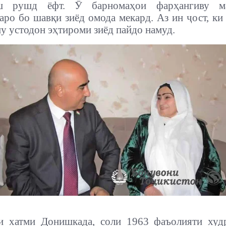
аш рушд ёфт. Ӯ барномаҳои фарҳангиву ма
ро бо шавқи зиёд омода мекард. Аз ин ҷост, ки
у устодон эҳтироми зиёд пайдо намуд.
и хатми Донишкада, соли 1963 фаъолияти худ