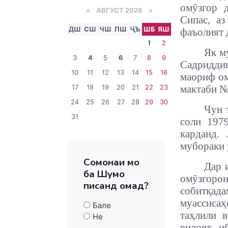
омӯзгор 
«
АВГУСТ 2026 »
Сипас, а
ДШ
СШ
ЧШ
ПШ
ҶЪ
ШБ
ЯШ
фаъолият 
1
2
Як м
3
4
5
6
7
8
9
Садридди
10
11
12
13
14
15
16
маориф ом
17
18
19
20
21
22
23
мактаби №
24
25
26
27
28
29
30
Чун 
31
соли 197
карданд.
мубораки 
Сомонаи мо
Дар 
ба Шумо
омӯзгоро
писанд омад?
собитқа
муассисаҳ
Бале
таҳлили 
Не
вилоят и