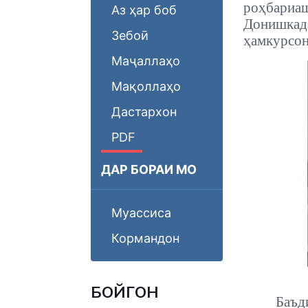
роҳбари
Аз ҳар боб
Донишкада
Зебоӣ
ҳамкурсон
Маҷаллаҳо
Мақоллаҳо
Дастархон
PDF
ДАР БОРАИ МО
Муассиса
Кормандон
БОЙГОНӢ
Баъд