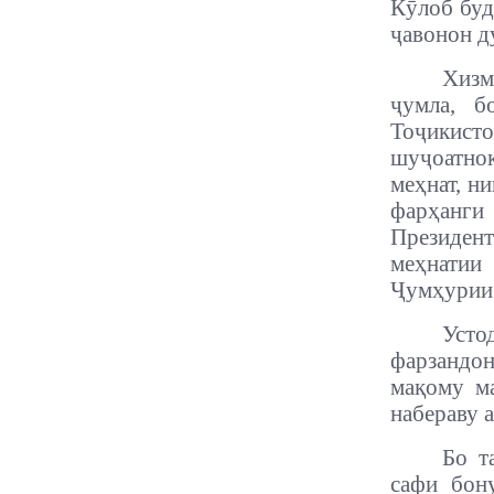
Кӯлоб буд
ҷавонон д
Хизм
ҷумла, 
Тоҷикист
шуҷоатно
меҳнат, н
фарҳанги
Президен
меҳнатии
Ҷумҳурии 
Усто
фарзандон
мақому ма
набераву 
Бо т
сафи бон