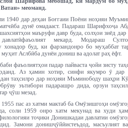
слбӣ Шарифова мебошад, ки мардум бо муҳ
 Ватан» меоманд.
ли 1940 дар деҳаи Боғгаии Поёни ноҳияи Муъми
матчӣба дунё омадааст. Падараш Шарифхоҷа А
 шахсиятҳои маъруфи давр буда, солҳои зиёд дар
 давлатӣфаъолият мекард. Модараш Султо
 хонадор буд, ки фарзандонро бо муҳаббат та
 муҳит Аслбӣба дунёи дониш ва адолат раҳ ёфт.
абаби фаъолиятҳои падар пайваста ҷойи зисту та
арданд. Аз ҳамин хотир, синфи якумро ӯ дар
ъдан таҳсилро дар ноҳияи Мъминободу шаҳри К
Обрӯву эътибори падарашро дида, орзуи таҳси
ар ҷӯш мезад.
 1955 пас аз хатми мактаб ба Омӯзишгоҳи омӯзг
да, соли 1959 онро хатм мекунад ва худи ҳам
филологияи тоҷики Донишкадаи давлатии омӯзг
дид. Замони донишҷӯйӣистеъдод, масъулият в