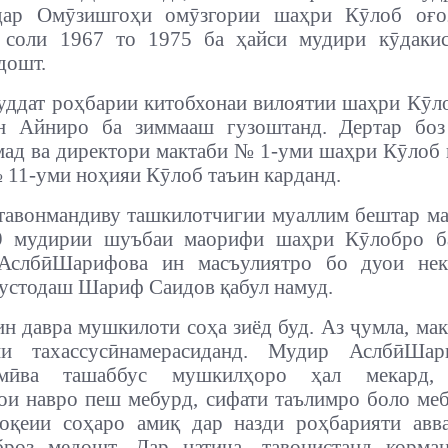
дар Омӯзишгоҳи омӯзгории шаҳри Кӯлоб оғо
з соли 1967 то 1975 ба ҳайси мудири кӯдак
дошт.
уддат роҳбарии китобхонаи вилоятии шаҳри Кӯл
н Айниро ба зиммааш гузоштанд. Дертар боз
ад ва директори мактаби № 1-уми шаҳри Кӯлоб 
 11-уми ноҳияи Кӯлоб таъин карданд.
тавонмандиву ташкилотчигии муаллим бештар м
9 мудирии шуъбаи маорифи шаҳри Кӯлобро б
 АслбӣШарифова ин масъулиятро бо дуои нек
устодаш Шариф Саидов қабул намуд.
ин давра мушкилоти соҳа зиёд буд. Аз ҷумла, мак
ни тахассусӣнамерасиданд. Мудир АслбӣШа
дамӣва ташаббус мушкилҳоро ҳал мекард, 
ои навро пеш мебурд, сифати таълимро боло ме
воқеии соҳаро амиқ дар назди роҳбарияти авв
броз медошт. Дар натиҷа, тавонистанд корма