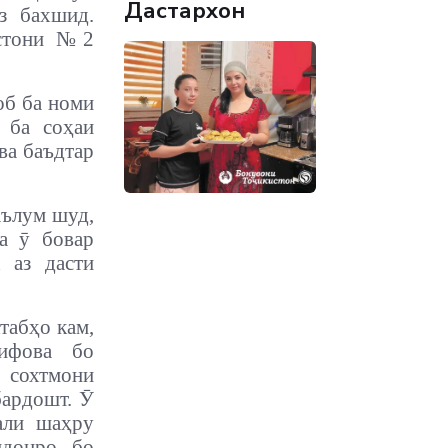
Дастархон
з бахшид.
истони №2
об ба номи
 ба соҳаи
ва баъдтар
аълум шуд,
а ӯ бовар
 аз дасти
табҳо кам,
рифова бо
сохтмони
бардошт. Ӯ
али шаҳру
ндонро бо