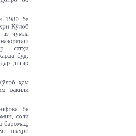
и 1980 ба
аҳри Кӯлоб
 аз ҷумла
и назораташ
р сатҳи
арда буд:
 дар дигар
Кӯлоб ҳам
им вакили
рифова ба
амин, соли
а баромад,
уми шаҳри