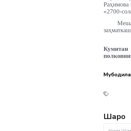
Раҳимова 
«2700-сол
Меша
заҳматкаш
Кумитаи
полковни
Мубодила
Шарҳҳо