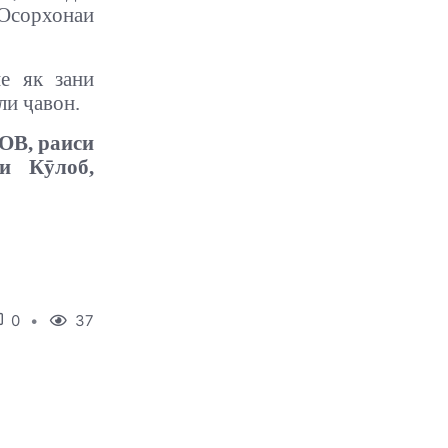
 Осорхонаи
е як зани
ли ҷавон.
В, раиси
и Кӯлоб,
0
37