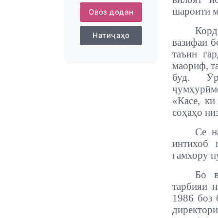
шароити м
Овоз додан
Корд
Натиҷаҳо
вазифаи б
таъин га
маориф, та
буд. Ӯ
ҷумҳурӣм
«Касе, ки
соҳаҳо ни
Се н
интихоб 
ғамхору п
Бо в
тарбияи н
1986 боз 
директор