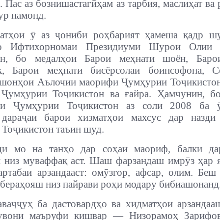
. Пас аз бознишастагӣҳам аз тарбия, маслиҳат ва
ур намонд.
атҳои ӯ аз ҷониби роҳбарият ҳамеша қадр шу
бо Ифтихорномаи Президиуми Шурои Олии 
он, бо медалҳои Барои меҳнати шоён, Баро
к, Барои меҳнати бисёрсолаи боинсофона, С
ишонҳои Аълочии маорифи Ҷумҳурии Тоҷикисто
 Ҷумҳурии Тоҷикистон ва ғайра. Ҳамчунин, б
ти Ҷумҳурии Тоҷикистон аз соли 2008 ба 
 дараҷаи барои хизматҳои махсус дар назди
Тоҷикистон таъин шуд.
ди мо на танҳо дар соҳаи маориф, балки да
 низ муваффақ аст. Шаш фарзандаш имрӯз ҳар 
ртабаи арзандааст: омӯзгор, афсар, олим. Беш
абераҳояш низ пайрави роҳи модару бибиашонанд
аваҷҷуҳ ба дастовардҳо ва хидматҳои арзандаа
увони маъруфи кишвар — Низорамоҳ Зарифов