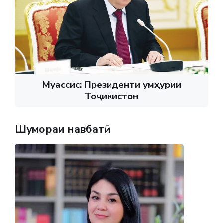
Муассис: Президенти Ҷумҳурии
Тоҷикистон
Шумораи навбатӣ