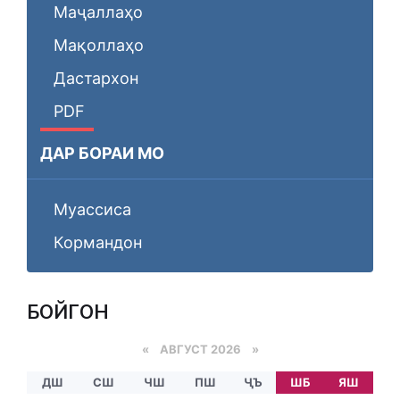
Маҷаллаҳо
Мақоллаҳо
Дастархон
PDF
ДАР БОРАИ МО
Муассиса
Кормандон
БОЙГОНӢ
«
АВГУСТ 2026 »
ДШ
СШ
ЧШ
ПШ
ҶЪ
ШБ
ЯШ