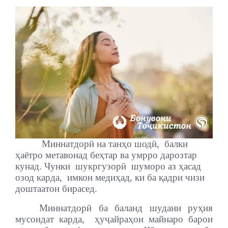
Миннатдорӣ на танҳо шодӣ,
балки
ҳаётро метавонад беҳтар ва умрро дарозтар
кунад. Чунки
шукргузорӣ
шуморо аз ҳасад
озод карда,
имкон медиҳад, ки ба қадри чизи
доштаатон бирасед.
Миннатдорӣ ба баланд шудани руҳия
мусоидат карда,
ҳуҷайраҳои майнаро барои