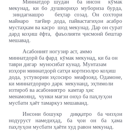
Миннатдор шудан
ба инсон
кӯмак
мекунад, ки бо душвориҳо мубориза бурда,
зиндагиашро
беҳтар созад. Он сохтори
майнаро
тағйир дода, пайвастагиҳои асабро
мустаҳкам ва касро
шод мекунад. Дар он сурат
дард коҳиш ёфта,
фаъолияти ҷисмонӣ бештар
мешавад.
Асабоният ногузир аст, аммо
миннатдорӣ ба фард
кӯмак мекунад, ки ба он
таври дигар
муносибат кунад. Мунтазам
изҳори миннатдорӣ сатҳи кортизолро коҳиш
дода,
устувории эҳсосиро
меафзояд. Одамоне,
ки миннатдориро дарк
мекунанд, эҳтимоли
изтироб ва асабониятро
камтар ҳис
менамоянд,
чунки мағзи онҳо ба паҳлуҳои
мусбати ҳаёт тамаркуз мешаванд.
Инсони бошукр
диққатро
ба чизҳои
нодуруст намедиҳад, ба ҷои он ба ҳама
паҳлуҳои мусбати ҳаёти худ равон мекунад.