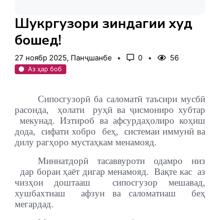
Шукргузори зиндагии худ
бошед!
27 ноябр 2025, Панҷшанбе
0
56
Аз ҳар боб
Сипосгузорӣ ба саломатӣ таъсири мусбӣ
расонда,
ҳолати
руҳӣ ва ҷисмониро хубтар
мекунад. Изтироб ва афсурдаҳолиро коҳиш
дода,
сифати хобро
беҳ,
системаи иммунӣ ва
дилу рагҳоро мустаҳкам менамояд.
Миннатдорӣ тасаввуроти одамро низ
дар бораи ҳаёт дигар менамояд.
Вақте кас
аз
чизҳои доштааш
сипосгузор мешавад,
хушбахтиаш
афзун ва саломатиаш
беҳ
мегардад.