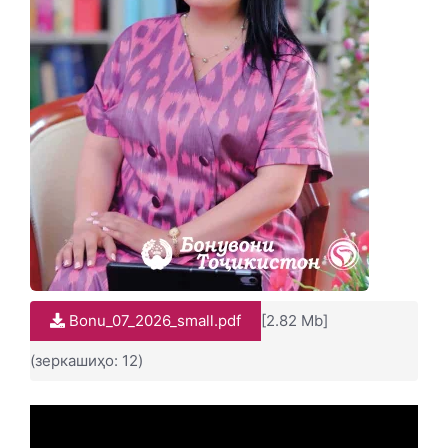
Bonu_07_2026_small.pdf
[2.82 Mb]
(зеркашиҳо: 12)