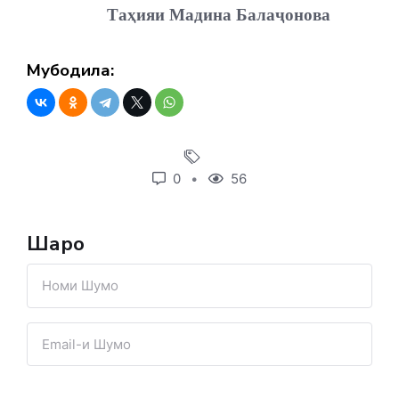
Таҳияи Мадина Балаҷонова
Мубодила:
0
56
Шарҳҳо