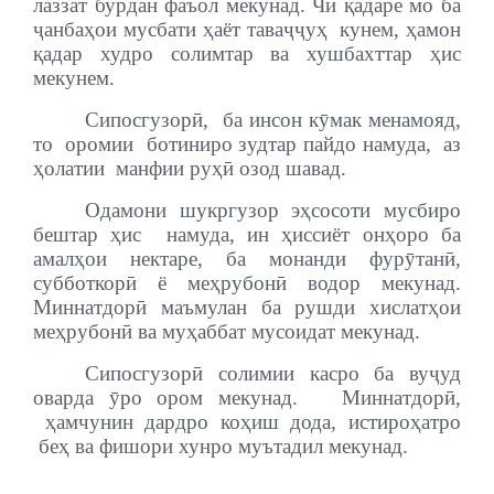
лаззат бурдан фаъол мекунад. Чӣ қадаре мо ба
ҷанбаҳои мусбати ҳаёт таваҷҷуҳ
кунем, ҳамон
қадар худро солимтар ва хушбахттар ҳис
мекунем.
Сипосгузорӣ,
ба инсон кӯмак менамояд,
то
оромии
ботиниро зудтар пайдо намуда,
аз
ҳолатии
манфии руҳӣ озод шавад.
Одамони шукргузор эҳсосоти мусбиро
бештар ҳис
намуда, ин ҳиссиёт онҳоро ба
амалҳои нектаре, ба монанди фурӯтанӣ,
субботкорӣ ё меҳрубонӣ водор мекунад.
Миннатдорӣ маъмулан ба рушди хислатҳои
меҳрубонӣ ва муҳаббат мусоидат мекунад.
Сипосгузорӣ солимии касро ба вуҷуд
оварда ӯро ором мекунад.
Миннатдорӣ,
ҳамчунин дардро коҳиш дода, истироҳатро
беҳ ва фишори хунро муътадил мекунад.