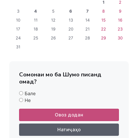
1
2
3
4
5
6
7
8
9
10
11
12
13
14
15
16
17
18
19
20
21
22
23
24
25
26
27
28
29
30
31
Сомонаи мо ба Шумо писанд
омад?
Бале
Не
Овоз додан
Натиҷаҳо