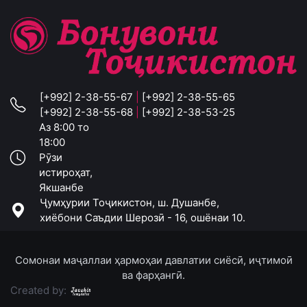
[+992] 2-38-55-67
|
[+992] 2-38-55-65
[+992] 2-38-55-68
|
[+992] 2-38-53-25
Аз 8:00 то
18:00
Рӯзи
истироҳат,
Якшанбе
Ҷумҳурии Тоҷикистон, ш. Душанбе,
хиёбони Саъдии Шерозӣ - 16, ошёнаи 10.
Сомонаи маҷаллаи ҳармоҳаи давлатии сиёсӣ, иҷтимоӣ
ва фарҳангӣ.
Created by: