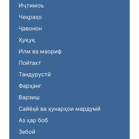
Иҷтимоъ
Чеҳраҳо
Ҷавонон
Ҳуқуқ
Илм ва маориф
Пойтахт
Тандурустӣ
Фарҳанг
Варзиш
Сайёҳӣ ва ҳунарҳои мардумӣ
Аз ҳар боб
Зебоӣ