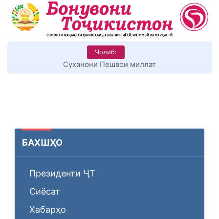
Ҷолиб:
КИТОБХОНИРО ДАР ХУД ТАШАККУЛ ДИҲЕМ
БАХШҲО
Президенти ҶТ
Сиёсат
Хабарҳо