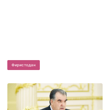
Фиристодан