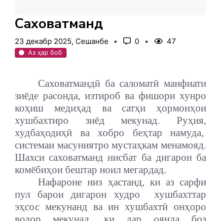
Саховатмандӣ
23 декабр 2025, Сешанбе
0
47
Аз ҳар боб
Саховатмандӣ ба саломатӣ манфиати
зиёде расонда, изтироб ва фишори хунро
коҳиш медиҳад ва сатҳи ҳормонҳои
хушбахтиро зиёд мекунад. Руҳия,
худбаҳодиҳӣ ва хобро беҳтар намуда,
системаи масуниятро мустаҳкам менамояд.
Шахси саховатманд нисбат ба дигарон ба
комёбиҳои бештар ноил мегардад.
Нафароне низ ҳастанд, ки аз сарфи
пул барои дигарон худро
хушбахттар
эҳсос мекунанд ва ин хушбахтӣ онҳоро
водор мекунад, ки дар оянда боз