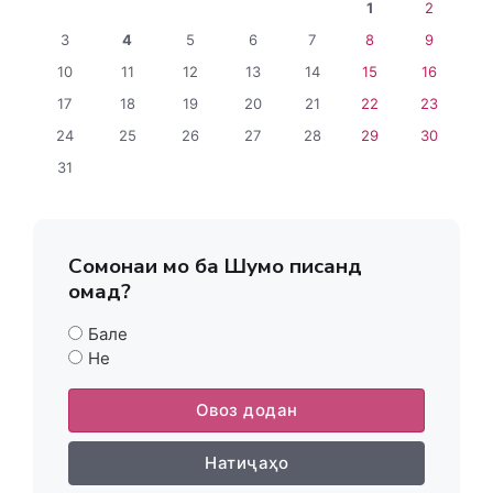
1
2
3
4
5
6
7
8
9
10
11
12
13
14
15
16
17
18
19
20
21
22
23
24
25
26
27
28
29
30
31
Сомонаи мо ба Шумо писанд
омад?
Бале
Не
Овоз додан
Натиҷаҳо