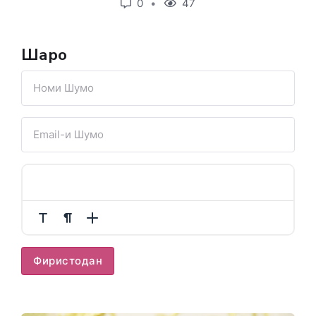
0
47
Шарҳҳо
Фиристодан