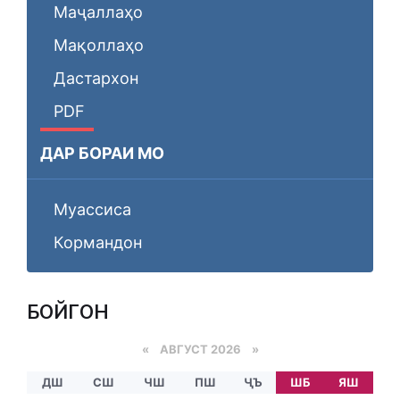
Маҷаллаҳо
Мақоллаҳо
Дастархон
PDF
ДАР БОРАИ МО
Муассиса
Кормандон
БОЙГОНӢ
«
АВГУСТ 2026 »
ДШ
СШ
ЧШ
ПШ
ҶЪ
ШБ
ЯШ