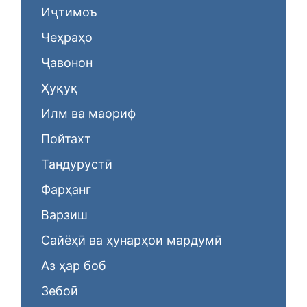
Иҷтимоъ
Чеҳраҳо
Ҷавонон
Ҳуқуқ
Илм ва маориф
Пойтахт
Тандурустӣ
Фарҳанг
Варзиш
Сайёҳӣ ва ҳунарҳои мардумӣ
Аз ҳар боб
Зебоӣ