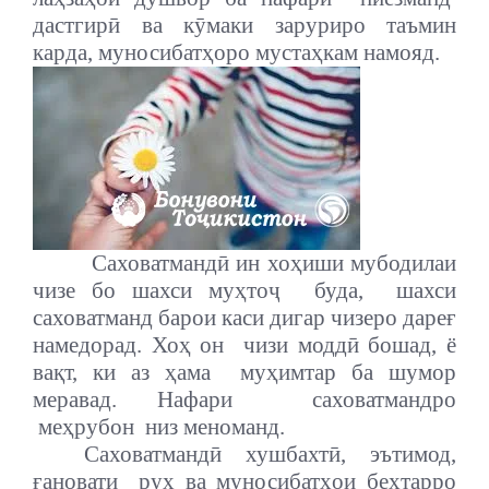
дастгирӣ ва кӯмаки заруриро таъмин
карда, муносибатҳоро мустаҳкам намояд.
Саховатмандӣ ин хоҳиши мубодилаи
чизе бо шахси муҳтоҷ
буда,
шахси
саховатманд барои каси дигар чизеро дареғ
намедорад. Хоҳ он
чизи моддӣ бошад, ё
вақт, ки аз ҳама
муҳимтар ба шумор
меравад. Нафари
саховатмандро
меҳрубон
низ меноманд.
Саховатмандӣ хушбахтӣ, эътимод,
ғановати
руҳ ва муносибатҳои беҳтарро