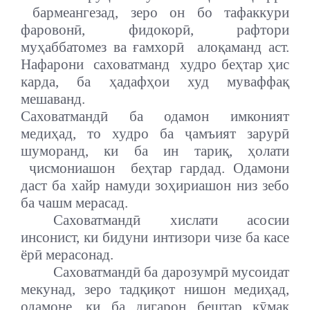
бармеангезад, зеро он бо тафаккури
фаровонӣ, фидокорӣ, рафтори
муҳаббатомез ва ғамхорӣ
алоқаманд аст.
Нафарони
саховатманд
худро беҳтар ҳис
карда, ба ҳадафҳои худ муваффақ
мешаванд.
Саховатмандӣ ба одамон имконият
медиҳад, то худро ба ҷамъият зарурӣ
шуморанд, ки ба ин тариқ, ҳолати
ҷисмониашон
беҳтар гардад. Одамони
даст ба хайр намуди зоҳириашон низ зебо
ба чашм мерасад.
Саховатмандӣ хислати асосии
инсонист, ки бидуни интизори чизе ба касе
ёрӣ мерасонад.
Саховатмандӣ ба дарозумрӣ мусоидат
мекунад, зеро тадқиқот нишон медиҳад,
одамоне, ки ба дигарон бештар кӯмак