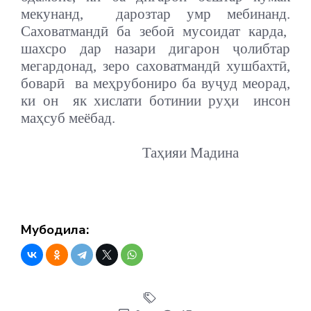
мекунанд,
дарозтар умр мебинанд.
Саховатмандӣ ба зебоӣ мусоидат карда,
шахсро дар назари дигарон ҷолибтар
мегардонад, зеро саховатмандӣ хушбахтӣ,
боварӣ
ва меҳрубониро ба вуҷуд меорад,
ки он
як хислати ботинии руҳи
инсон
маҳсуб меёбад.
Таҳияи Мадина
Мубодила: