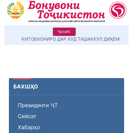
Ҷолиб:
КИТОБХОНИРО ДАР ХУД ТАШАККУЛ ДИҲЕМ
БАХШҲО
Президенти ҶТ
Сиёсат
Хабарҳо