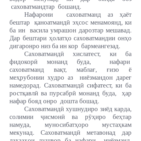
саховатмандтар
бошанд.
Нафарони
саховатманд аз ҳаёт
бештар
қаноатмандӣ эҳсос менамоянд, ки
ба ин
васила умрашон дарозтар мешавад.
Дар бештари ҳолатҳо саховатмандии онҳо
дигаронро низ ба ин кор
бармеангезад.
Саховатмандӣ хислатест, ки ба
фидокорӣ монанд буда,
нафари
саховатманд вақт, маблағ, ғизо ё
меҳрубонии худро аз
ниёзмандон дареғ
намедорад. Саховатмандӣ сифатест, ки ба
ростқавлӣ ва пурсабрӣ монанд буда,
ҳар
нафар бояд онро
дошта бошад.
Саховатмандӣ хушнудиро зиёд карда,
солимии ҷисмонӣ ва рӯҳиро беҳтар
намуда, муносибатҳоро мустаҳкам
мекунад. Саховатмандӣ метавонад дар
лаҳзаҳои душвор ба нафари
ниёзманд