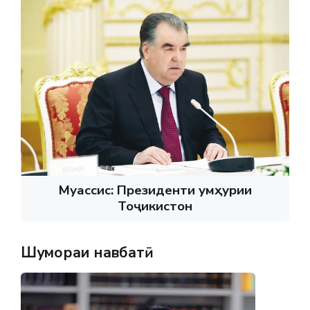
Муассис: Президенти Ҷумҳурии
Тоҷикистон
Шумораи навбатӣ