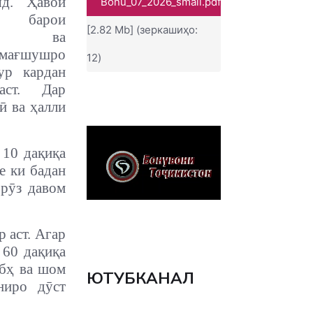
яд. Ҳавои
Bonu_07_2026_small.pdf
 барои
[2.82 Mb] (зеркашиҳо:
оҳат ва
 мағшушро
12)
ур кардан
аст. Дар
ӣ ва ҳалли
 10 дақиқа
е ки бадан
ррӯз давом
р аст. Агар
 60 дақиқа
бҳ ва шом
ЮТУБКАНАЛ
ниро дӯст