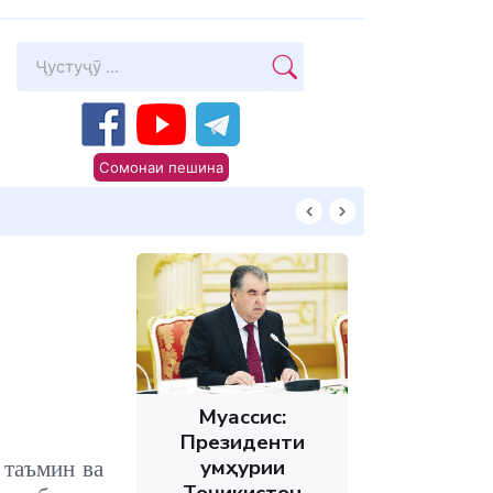
Сомонаи пешина
КИТОБХОНИРО 
Муассис:
Президенти
Ҷумҳурии
 таъмин ва
Тоҷикистон