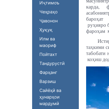
масуният
Иҷтимоъ
карда,
Чеҳраҳо
асабония
бароҳат
Ҷавонон
руҳияро б
Ҳуқуқ
фароҳам
Илм ва
Исти
маориф
таҳкими с
табобати 
Пойтахт
коҳиш дод
Тандурустӣ
Фарҳанг
Варзиш
Сайёҳӣ ва
ҳунарҳои
мардумӣ