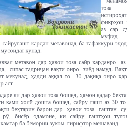
менамо
тоза
истир
фикрҳои
аз сар д
муфид 
а сайругашт кардан метавонад ба тафаккури эҷод
мусоидат кунад.
аввал метавон дар ҳавои тоза сайр карданро
аз
да,
сипас тадриҷан вақти онро
зиёд намуд. Вақт
ат мекунад, ҳадди аққал то
30 дақиқа онро ҳа
р аст.
даре ки дар ҳавои тоза бошед, ҳамон қадар беҳта
и ками холӣ дошта бошед, сайру гашт аз 30 то
ақти беҳтарин барои дар
ҳавои тоза
гаштан
су
 рӯ, бисёр одамоне, ки сайру гаштҳои туло
 камтар ба бемории зуком
гирифтор мешаванд.