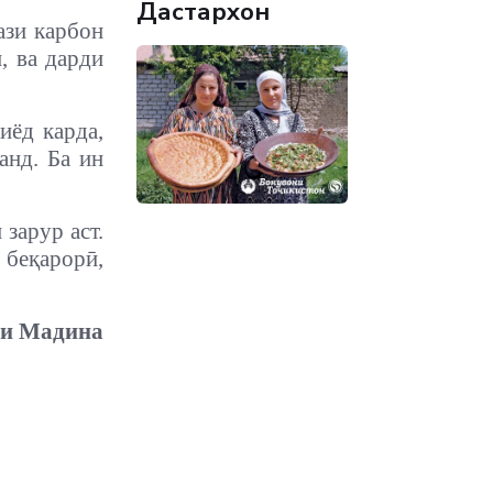
Дастархон
ази карбон
, ва дарди
иёд карда,
анд. Ба ин
зарур аст.
 беқарорӣ,
яи Мадина