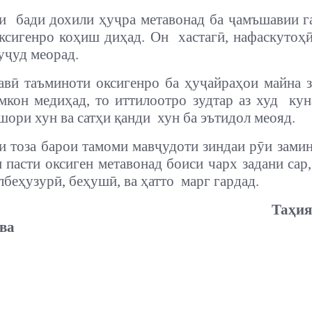
ои
бади дохили ҳуҷра метавонад ба ҷамъшавии г
ксигенро коҳиш диҳад. Он
хастагӣ, нафаскутоҳӣ
вуҷуд меорад.
авӣ таъминоти оксигенро ба ҳуҷайраҳои майна з
мкон медиҳад, то иттилоотро зудтар аз худ
кун
шори хун ва сатҳи қанди
хун ба эътидол меояд.
и тоза барои тамоми мавҷудоти зиндаи рӯи замин 
и пасти оксиген метавонад боиси чарх задани сар,
лбеҳузурӣ, беҳушӣ, ва ҳатто
марг гардад.
Таҳи
ва