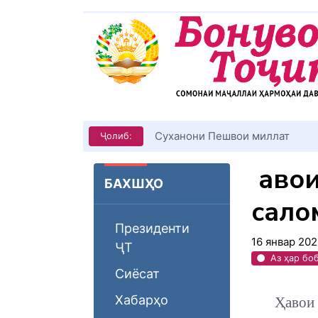
Суханони Пешвои миллат
Ҷолиб:
Ҳавои
БАХШҲО
сало
Президенти
16 январ 202
ҶТ
Аз ҳар бо
Сиёсат
Хабарҳо
Ҳавои 