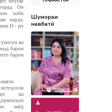
лро беҳтар
еорад. Он
арои
хоби
Шумораи
ам карда,
навбатӣ
ини D - ро
гуногун ва
онад барои
атто барои
лияти
 истеҳсоли
инҳо ва
ҳормонҳои
иро зиёд