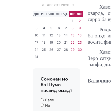
«
АВГУСТ 2026 »
Ҳав
оварда,
о
ДШ
СШ
ЧШ
ПШ
ҶЪ
ШБ
ЯШ
сарро ба 
1
2
3
4
5
6
7
8
9
Роҳр
ба онҳо и
10
11
12
13
14
15
16
восита фи
17
18
19
20
21
22
23
24
25
26
27
28
29
30
Ҳаво
31
Зеро сатҳ
заифӣ, ди
Сомонаи мо
Балаҷоно
ба Шумо
писанд омад?
Бале
Не