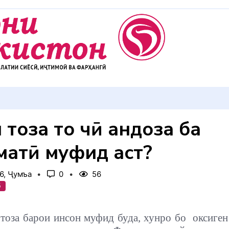
 тоза то чӣ андоза ба
матӣ муфид аст?
6, Ҷумъа
0
56
б
тоза барои инсон муфид буда, хунро бо
оксиген