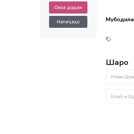
Овоз додан
Мубодила
Натиҷаҳо
Шарҳҳо