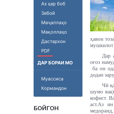
Аз ҳар боб
Зебоӣ
Маҷаллаҳо
Мақоллаҳо
ҳавои тоз
Дастархон
мушкилот 
PDF
Дар 
оғоз наму
ДАР БОРАИ МО
ба он од
додан зару
Муассиса
Чӣ қа
Кормандон
шумо вақт
кофист. В
аст.
Аз ин
БОЙГОНӢ
медоранд,