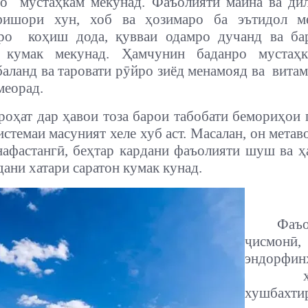
ро
мустаҳкам мекунад. Фаъолияти майна ва ди
фишори хун, хоб ва ҳозимаро ба эътидол м
тро
коҳиш дода, қувваи одамро дучанд ва б
кумак мекунад. Ҳамчунин баданро мустаҳк
аланд ва таровати рӯйро зиёд менамояд ва
витам
меорад.
роҳат дар ҳавои тоза барои табобати бемориҳои 
истемаи масуният хеле хуб аст. Масалан, он метав
нафастангӣ, беҳтар кардани фаъолияти шуш ва ҳ
ани хатари саратон кумак кунад.
Фаъо
ҷисмонӣ,
эндорф
хушбахт