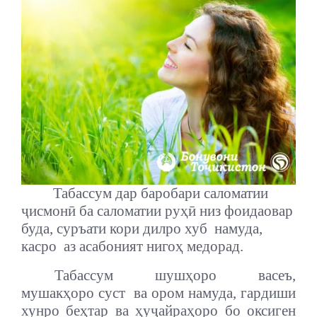
Табассум дар баробари саломатии
ҷисмонӣ ба саломатии руҳӣ низ фоидаовар
буда, суръати кори дилро хуб намуда,
касро
аз асабоният нигоҳ медорад.
Табассум шушҳоро васеъ,
мушакҳоро суст
ва ором намуда, гардиши
хунро беҳтар ва ҳуҷайраҳоро бо оксиген