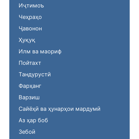
Иҷтимоъ
Чеҳраҳо
Ҷавонон
Ҳуқуқ
Илм ва маориф
Пойтахт
Тандурустӣ
Фарҳанг
Варзиш
Сайёҳӣ ва ҳунарҳои мардумӣ
Аз ҳар боб
Зебоӣ