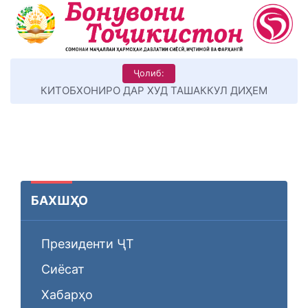
Ҷолиб:
КИТОБХОНИРО ДАР ХУД ТАШАККУЛ ДИҲЕМ
БАХШҲО
Президенти ҶТ
Сиёсат
Хабарҳо