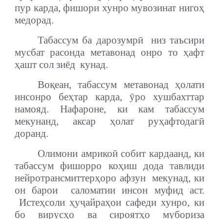
пур карда, фишори хунро мувозинат нигоҳ
медорад.
Табассум ба дарозумрӣ
низ таъсири
мусбат расонда метавонад онро то ҳафт
ҳашт сол зиёд
кунад.
Воқеан, табассум метавонад ҳолати
инсонро беҳтар карда, ӯро хушбахттар
намояд. Нафароне, ки кам табассум
мекунанд, аксар ҳолат руҳафтодагӣ
доранд.
Олимони амрикоӣ собит кардаанд, ки
табассум фишорро коҳиш дода тавлиди
нейротрансмиттерҳоро афзун
мекунад, ки
он барои
саломатии инсон муфид аст.
Истеҳсоли ҳуҷайраҳои сафеди хунро, ки
бо вирусҳо ва сироятҳо мубориза