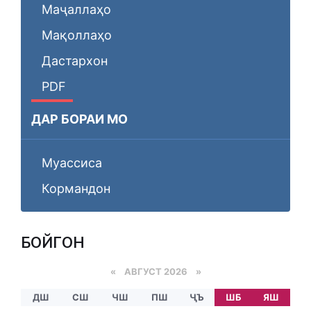
Маҷаллаҳо
Мақоллаҳо
Дастархон
PDF
ДАР БОРАИ МО
Муассиса
Кормандон
БОЙГОНӢ
«
АВГУСТ 2026 »
ДШ
СШ
ЧШ
ПШ
ҶЪ
ШБ
ЯШ