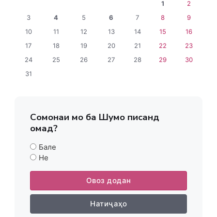
1
2
3
4
5
6
7
8
9
10
11
12
13
14
15
16
17
18
19
20
21
22
23
24
25
26
27
28
29
30
31
Сомонаи мо ба Шумо писанд
омад?
Бале
Не
Овоз додан
Натиҷаҳо