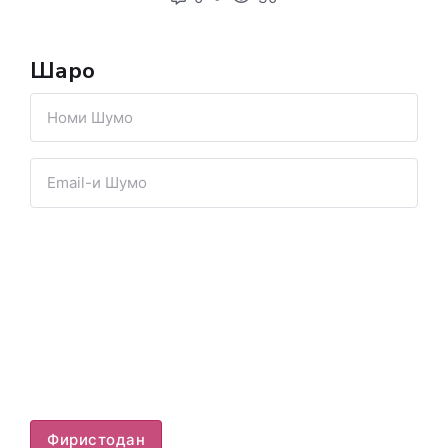
Шарҳҳо
Фиристодан