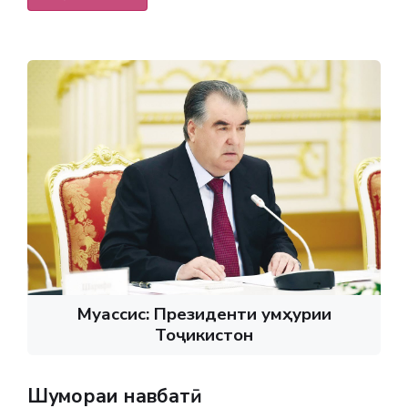
Муассис: Президенти Ҷумҳурии
Тоҷикистон
Шумораи навбатӣ