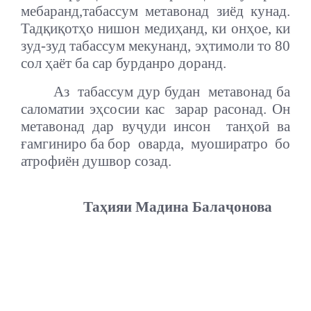
мебаранд,табассум метавонад зиёд кунад.
Тадқиқотҳо нишон медиҳанд, ки онҳое, ки
зуд-зуд табассум мекунанд, эҳтимоли то 80
сол ҳаёт ба сар бурданро доранд.
Аз
табассум дур будан
метавонад ба
саломатии эҳсосии кас
зарар расонад. Он
метавонад дар вуҷуди инсон
танҳоӣ ва
ғамгиниро ба бор
оварда,
муоширатро
бо
атрофиён душвор созад.
Таҳияи Мадина Балаҷонова