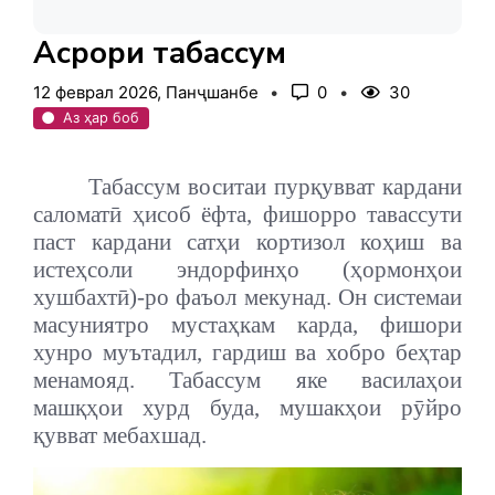
Асрори табассум
12 феврал 2026, Панҷшанбе
0
30
Аз ҳар боб
Табассум воситаи пурқувват кардани
саломатӣ ҳисоб ёфта, фишорро тавассути
паст кардани сатҳи кортизол коҳиш ва
истеҳсоли эндорфинҳо (ҳормонҳои
хушбахтӣ)-ро фаъол мекунад. Он системаи
масуниятро мустаҳкам карда, фишори
хунро муътадил, гардиш ва хобро беҳтар
менамояд. Табассум яке василаҳои
машқҳои хурд буда, мушакҳои рӯйро
қувват мебахшад.