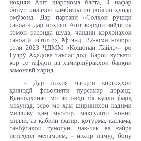
ноҳияи Ашт шартнома баста, 4 нафар
бонуи оилаҳои камбизоатро ройгон ҳунар
омўзонд. Дар партави «Солҳои рушди
саноат» дар ноҳияи Ашт корҳои зиёде ба
сомон расонда шуда, чандин корхонаҳои
саноатӣ ифтитоҳ ёфтанд. 22-юми ноябри
соли 2023 ҶДММ «Кошонаи Лайло»- ро
Гулрў Аҳадова таъсис дод. Барои вусъати
кор се тафдон ва хамиршўракҳои барқии
замонавӣ харид.
- Дар ноҳия чандин коргоҳҳои
қаннодӣ фаъолияти пурсамар доранд.
Қаннодхонаи мо аз онҳо ба куллӣ фарқ
мекунад, зеро мо ҳам шириниҳои қадими
милливу ҳам муосир, маҳсулоти нонии
миллӣ, аз қабили фатир, қотурма, қатлама,
санбўсаҳои гуногун, чак-чак ва ғайра
истеҳсол менамоем, - изҳор намуд бону