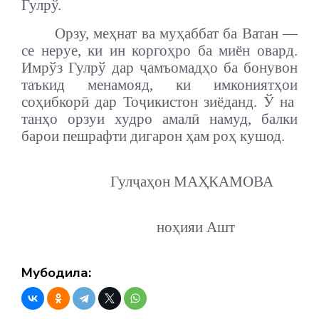
Гулрў.
Орзу, меҳнат ва муҳаббат ба Ватан —
се неруе, ки ин коргоҳро ба миён овард.
Имрўз Гулрў дар ҷамъомадҳо ба бонувон
таъкид менамояд, ки имкониятҳои
соҳибкорӣ дар Тоҷикистон зиёданд. Ў на
танҳо орзуи худро амалӣ намуд, балки
барои пешрафти дигарон ҳам роҳ кушод.
Гулҷаҳон МАҲКАМОВА
ноҳияи Ашт
Мубодила: