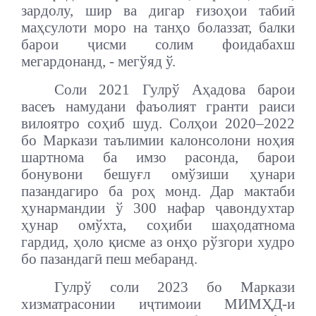
зардолу, шир ва дигар ғизоҳои табиӣ
маҳсулоти моро на танҳо болаззат, балки
барои ҷисми солим фоидабахш
мегардонанд, - мегўяд ў.
Соли 2021 Гулрў Аҳадова барои
васеъ намудани фаъолият гранти раиси
вилоятро соҳиб шуд. Солҳои 2020–2022
бо Маркази таълимии калонсолони ноҳия
шартнома ба имзо расонда, барои
бонувони бешуғл омўзиши ҳунари
пазандагиро ба роҳ монд. Дар мактаби
ҳунармандии ў 300 нафар ҷавондухтар
ҳунар омўхта, соҳиби шаҳодатнома
гардид, ҳоло қисме аз онҳо рўзгори худро
бо пазандагӣ пеш мебаранд.
Гулрў соли 2023 бо Маркази
хизматрасонии иҷтимоии МИМҲД-и