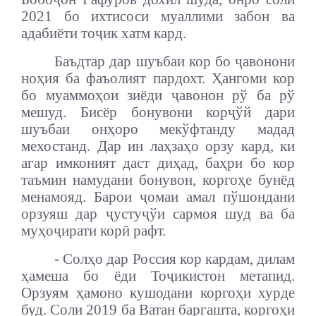
2021 бо ихтисоси муаллими забон ва
адабиёти тоҷик хатм кард.
Баъдтар дар шуъбаи кор бо ҷавонони
ноҳия ба фаъолият пардохт. Ҳангоми кор
бо муаммоҳои зиёди ҷавонон рў ба рў
мешуд. Бисёр бонувони корҷўй дари
шуъбаи онҳоро мекўфтанду мадад
мехостанд. Дар ин лаҳзаҳо орзу кард, ки
агар имконият даст диҳад, баҳри бо кор
таъмин намудани бонувон, коргоҳе бунёд
менамояд. Барои ҷомаи амал пўшондани
орзуяш дар ҷустуҷўи сармоя шуд ва ба
муҳоҷирати корӣ рафт.
- Солҳо дар Россия кор кардам, дилам
ҳамеша бо ёди Тоҷикистон метапид.
Орзуям ҳамоно кушодани коргоҳи хурде
буд. Соли 2019 ба Ватан баргашта, коргоҳи