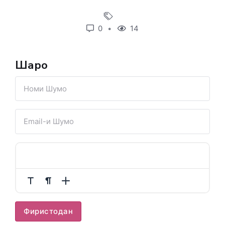
0
14
Шарҳҳо
Фиристодан