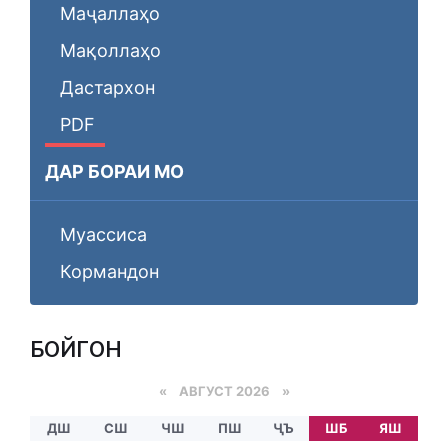
Маҷаллаҳо
Мақоллаҳо
Дастархон
PDF
ДАР БОРАИ МО
Муассиса
Кормандон
БОЙГОНӢ
«
АВГУСТ 2026 »
ДШ
СШ
ЧШ
ПШ
ҶЪ
ШБ
ЯШ