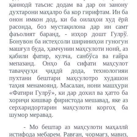
қаннодӣ таъсис додам ва дар он занону
духтарони маҳалро ба кор гирифтам. Ин ба
онон имкон дод, ки ба оилаҳои худ ёрӣ
расонда, боз мустақилона дар ин самт
фаъолият баранд, - изҳор дошт Гулрў.
Бонувон ба истеҳсоли шириниҳои гуногун
машғул буда, ҳамчунин маҳсулоти нонӣ, аз
қабили фатир, кулча, санбўса ва ғайра
мепазанд. Онҳо ба сифати маҳсулот
таваҷҷуҳи ҷиддӣ дода, технологияи
пухтани бештари маҳсулотро худашон
таҳия менамоянд. Масалан, нони машҳури
«Фатири Гулрў», ки дар дохил ва ҳатто ба
хориҷи кишвар фиристода мешавад, яке аз
серхаридортарин маҳсулоти коргоҳ ба
шумор меравад.
- Мо бештар аз маҳсулоти маҳаллӣ
истифода мебарем. Равған, чормағз, мавиз,