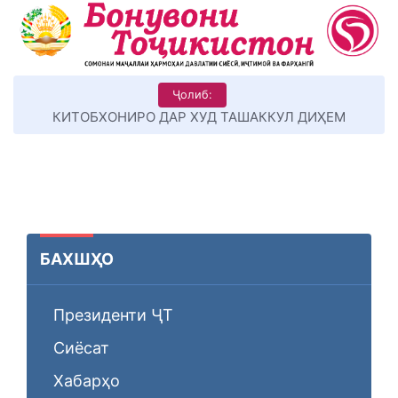
Ҷолиб:
КИТОБХОНИРО ДАР ХУД ТАШАККУЛ ДИҲЕМ
БАХШҲО
Президенти ҶТ
Сиёсат
Хабарҳо