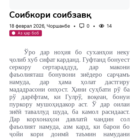
Соҳибкори соҳибзавқ
18 феврал 2026, Чоршанбе
0
14
Аз ҳар боб
Ўро дар ноҳия бо суханҳои неку
ҷолиб хуб сифат карданд. Гуфтанд бонуест
серкору сертараддуд, дар макони
фаъолияташ бонувони зиёдеро сарҷамъ
намуда, дар ҳама ҳолат дастгиру
мададрасони онҳост. Ҳини суҳбати рў ба
рў дарёфтам, ки Гулрў, воқеан, бонуи
пуркору мушоҳидакор аст. Ў дар оилаи
зиёӣ таваллуд шуда, ба камол расидааст.
Дар корхонаҳои давлатӣ чандин сол
фаъолият намуда, азм кард, ки барои бо
ҷойи кори доимӣ таъмин намудани