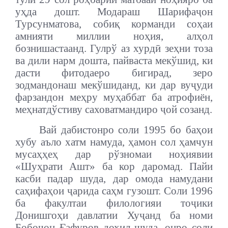
уҳда дошт. Модараш Шарифаҷон
Турсунматова, собиқ корманди соҳаи
амнияти миллии ноҳия, алҳол
бознишастаанд. Гулрў аз хурдӣ зеҳни тоза
ва дили нарм дошта, пайваста мекўшид, ки
дасти фитодаеро бигирад, зеро
зодмандонаш мекўшиданд, ки дар вуҷуди
фарзандон меҳру муҳаббат ба атрофиён,
меҳнатдўстиву саховатмандиро ҷой созанд.
Вай дабистонро соли 1995 бо баҳои
хубу аъло хатм намуда, ҳамон сол ҳамчун
мусаҳҳеҳ дар рўзномаи ноҳиявии
«Шуҳрати Ашт» ба кор даромад. Пайи
касби падар шуда, дар омода намудани
саҳифаҳои ҷарида саҳм гузошт. Соли 1996
ба факултаи филологияи тоҷики
Донишгоҳи давлатии Хуҷанд ба номи
Бобоҷон Ғафуров дохил шуда, онро соли