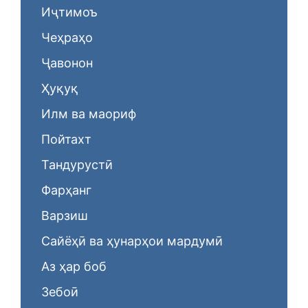
Иҷтимоъ
Чеҳраҳо
Ҷавонон
Ҳуқуқ
Илм ва маориф
Пойтахт
Тандурустӣ
Фарҳанг
Варзиш
Сайёҳӣ ва ҳунарҳои мардумӣ
Аз ҳар боб
Зебоӣ