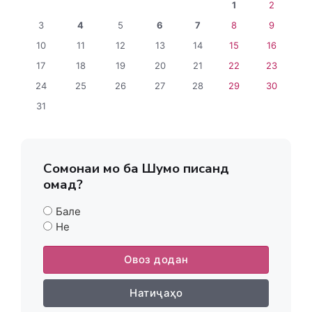
1
2
3
4
5
6
7
8
9
10
11
12
13
14
15
16
17
18
19
20
21
22
23
24
25
26
27
28
29
30
31
Сомонаи мо ба Шумо писанд
омад?
Бале
Не
Овоз додан
Натиҷаҳо