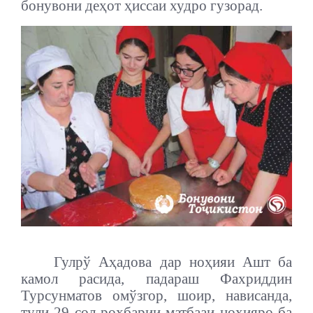
бонувони деҳот ҳиссаи худро гузорад.
Гулрў Аҳадова дар ноҳияи Ашт ба
камол расида, падараш Фахриддин
Турсунматов омўзгор, шоир, нависанда,
тули 29 сол роҳбарии матбааи ноҳияро ба