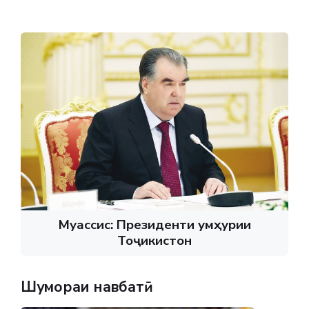
Муассис: Президенти Ҷумҳурии
Тоҷикистон
Шумораи навбатӣ