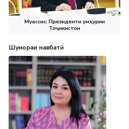
Муассис: Президенти Ҷумҳурии
Тоҷикистон
Шумораи навбатӣ