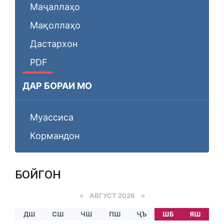
Маҷаллаҳо
Мақоллаҳо
Дастархон
PDF
ДАР БОРАИ МО
Муассиса
Кормандон
БОЙГОНӢ
«
АВГУСТ 2026 »
ДШ
СШ
ЧШ
ПШ
ҶЪ
ШБ
ЯШ