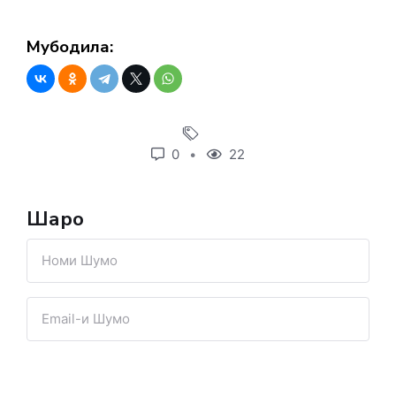
Мубодила:
0
22
Шарҳҳо