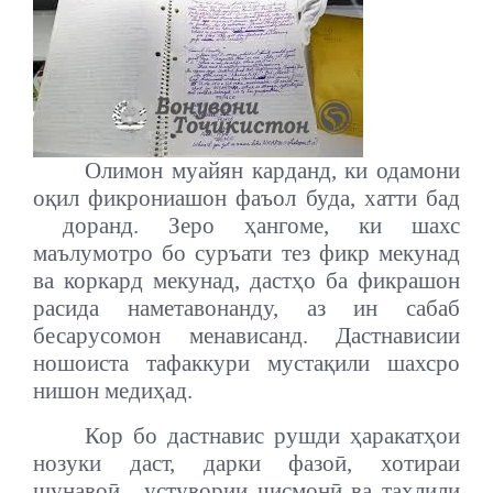
Олимон муайян карданд, ки одамони
оқил фикрониашон фаъол буда, хатти бад
доранд. Зеро ҳангоме, ки шахс
маълумотро бо суръати тез фикр мекунад
ва коркард мекунад, дастҳо ба фикрашон
расида наметавонанду, аз ин сабаб
бесарусомон менависанд. Дастнависии
ношоиста тафаккури мустақили шахсро
нишон медиҳад.
Кор бо дастнавис рушди ҳаракатҳои
нозуки даст, дарки фазоӣ, хотираи
шунавоӣ,
устувории ҷисмонӣ ва таҳлили