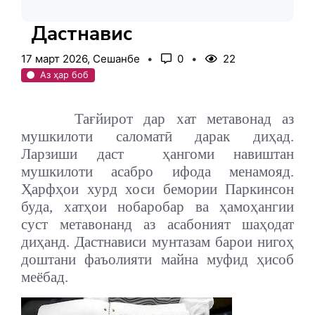
Дастнависӣ
17 март 2026, Сешанбе
0
22
Аз ҳар боб
Тағйирот дар хат метавонад аз
мушкилоти саломатӣ дарак диҳад.
Ларзиши даст
ҳангоми навиштан
мушкилоти асабро ифода менамояд.
Ҳарфҳои хурд хоси бемории Паркинсон
буда, хатҳои нобаробар ва ҳамоҳангии
суст метавонанд аз асабоният шаҳодат
диҳанд. Дастнависи мунтазам барои нигоҳ
доштани фаъолияти майна муфид ҳисоб
меёбад.