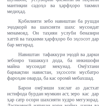
мантиқии садоҳо ва ҳарфҳоро такмил
медиҳад.
Қобилияти зебо навиштан ба рушди
эҷодкорӣ ва шахсияти шахс
мусоидат
менамояд. Он таҳияи услуби беназири
хаттӣ ва таҳкими ҳарфҳоро бо эҳсосот дар
бар мегирад.
Навиштан
тафаккури эҷодӣ ва дарки
зебоиро ташаккул дода, ба инкишофи
майна мусоидат мекунад. Омӯхтани
барвақтии навистан, эҳсосоти мусбатро
фароҳам оварда, ба кас оромӣ мебахшад.
Барои омӯзиши хислат аз дастхат
истифода бурдан мумкин аст, зеро
кас
дар
ҳар сатр осори шахсияти худро мегузорад.
Дастнависӣ натиҷаи кори майна, чашм ва