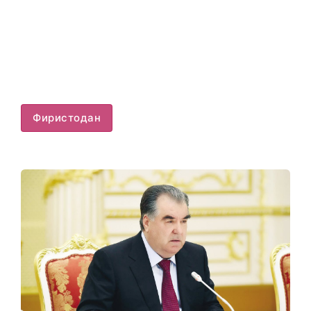
Фиристодан