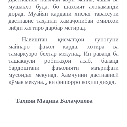
мушакҳо буда, бо шахсият алоқамандӣ
дорад. Муайян кардани хислат тавассути
дастнавис таҳлили ҳамаҷонибаи омилҳои
зиёди хаттиро дарбар мегирад.
Навиштан қисматҳои гуногуни
майнаро фаъол карда, хотира ва
тамаркузро беҳтар мекунад. Ин раванд ба
ташаккули робитаҳои асаб, баланд
бардоштани фаъолияти маърифатӣ
мусоидат мекунад. Ҳамчунин дастнависӣ
кӯмак мекунад, ки фишорро коҳиш диҳад.
Таҳияи Мадина Балаҷонова