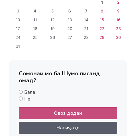
1
2
3
4
5
6
7
8
9
10
11
12
13
14
15
16
17
18
19
20
21
22
23
24
25
26
27
28
29
30
31
Сомонаи мо ба Шумо писанд
омад?
Бале
Не
Овоз додан
Натиҷаҳо