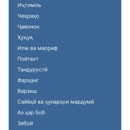
Иҷтимоъ
Чеҳраҳо
Ҷавонон
Ҳуқуқ
Илм ва маориф
Пойтахт
Тандурустӣ
Фарҳанг
Варзиш
Сайёҳӣ ва ҳунарҳои мардумӣ
Аз ҳар боб
Зебоӣ