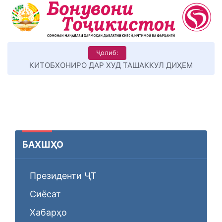
Ҷолиб:
КИТОБХОНИРО ДАР ХУД ТАШАККУЛ ДИҲЕМ
БАХШҲО
Президенти ҶТ
Сиёсат
Хабарҳо