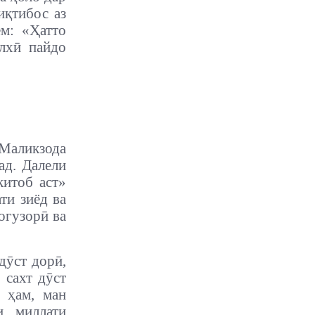
иқтибос аз
м: «Ҳатто
лхӣ пайдо
Маликзода
ад. Далели
итоб аст»
ти зиёд ва
огузорӣ ва
дӯст дорӣ,
 сахт дӯст
 ҳам, ман
и миллати