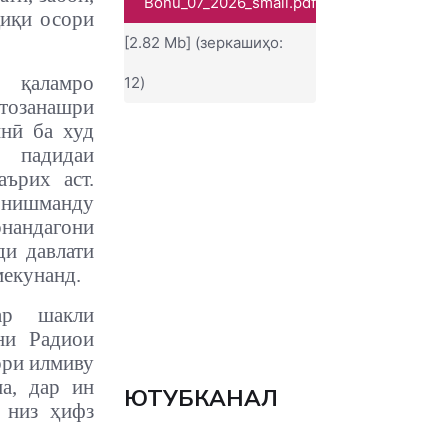
Bonu_07_2026_small.pdf
қиқи осори
[2.82 Mb] (зеркашиҳо:
қаламро
12)
озанашри
нӣ ба худ
 падидаи
аърих аст.
онишманду
онандагони
ди давлати
мекунанд.
ар шакли
ни Радиои
ори илмиву
а, дар ин
ЮТУБКАНАЛ
 низ ҳифз