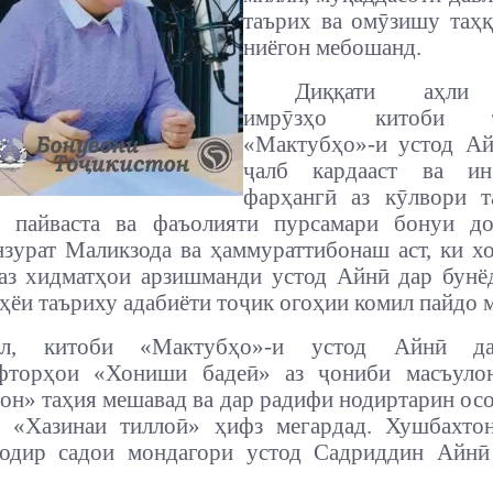
таърих ва омӯзишу таҳ
ниёгон мебошанд.
Диққати аҳли 
имрӯзҳо китоби т
«Мактубҳо»-и устод Ай
ҷалб кардааст ва ин
фарҳангӣ аз кӯлвори т
и пайваста ва фаъолияти пурсамари бонуи д
зурат Маликзода ва ҳаммураттибонаш аст, ки х
аз хидматҳои арзишманди устод Айнӣ дар бунё
эҳёи таъриху адабиёти тоҷик огоҳии комил пайдо 
ол, китоби «Мактубҳо»-и устод Айнӣ д
уфторҳои «Хониши бадеӣ» аз ҷониби масъуло
он» таҳия мешавад ва дар радифи нодиртарин ос
р «Хазинаи тиллоӣ» ҳифз мегардад. Хушбахтон
нодир садои мондагори устод Садриддин Айнӣ