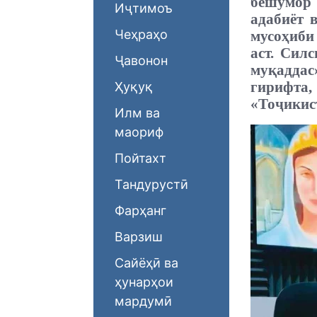
бешумор
Иҷтимоъ
адабиёт 
Чеҳраҳо
мусоҳиби
аст. Сил
Ҷавонон
муқаддас
гирифта,
Ҳуқуқ
«Тоҷикис
Илм ва
маориф
Пойтахт
Тандурустӣ
Фарҳанг
Варзиш
Сайёҳӣ ва
ҳунарҳои
мардумӣ