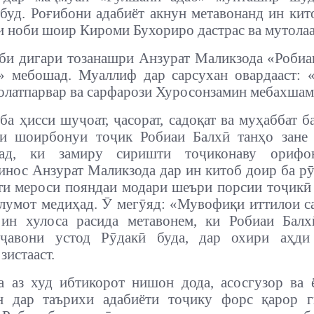
абуд. Роғибони адабиёт акнун метавонанд ин ки
ои ноби шоир Кироми Бухориро дастрас ва мутола
би дигари тозанашри Анзурат Маликзода «Робиа
» мебошад.
Муаллиф дар сарсухан овардааст: 
олатпарвар ва сарфарози Хуросонзамин мебахшам
 ба ҳисси шуҷоат, ҷасорат, садоқат ва муҳаббат б
ои шоирбонуи тоҷик Робиаи Балхӣ танҳо зане 
ад, ки замиру сиришти тоҷиконаву орифо
нос Анзурат Маликзода дар ин китоб доир ба рӯ
ти мероси пояндаи модари шеъри порсии тоҷик
лумот медиҳад.
Ӯ мегӯяд: «Мувофиқи иттилои 
 ин хулоса расида метавонем, ки Робиаи Балх
 ҷавони устод Рӯдакӣ буда, дар охири аҳди 
зистааст.
а аз худ ибтикорот нишон дода, асосгузор ва
н дар таърихи адабиёти тоҷику форс қарор ги