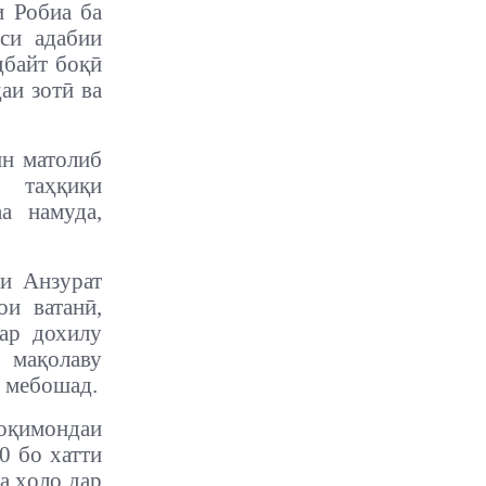
и Робиа ба
оси адабии
дбайт боқӣ
аи зотӣ ва
ин матолиб
 таҳқиқи
а намуда,
и Анзурат
ои ватанӣ,
ар дохилу
 мақолаву
 мебошад.
оқимондаи
0 бо хатти
а ҳоло дар