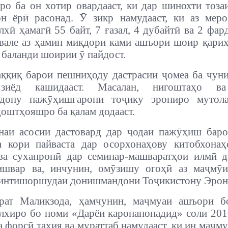
ро ба он хотир овардааст, ки дар шинохти тоза
н ёрӣ расонад. Ӯ зикр намудааст, ки аз мер
лхӣ ҳамагӣ 55 байт, 7 ғазал, 4 дубайтӣ ва 2 фар
 вале аз ҳамин миқдори ками ашъори шоир қариҳ
 баланди шоирии ӯ пайдост.
ққиқ барои пешниҳоду дастрасии ҷомеа ба чун
 зиёд кашидааст. Масалан, нигоштаҳо ва
дону пажӯҳишгарони тоҷику эрониро мутола
доштҳояшро ба қалам додааст.
наи асосии дастовард дар ҷодаи пажӯҳиш баро
 кори пайваста дар осорхонаҳову китобхонаҳ
ва суханронӣ дар семинар-машваратҳои илмӣ д
ишвар ва, инчунин, омӯзишу огоҳӣ аз маҷмӯи
 интишоршудаи донишмандони Тоҷикистону Эрон
рат Маликзода, ҳамчунин, маҷмуаи ашъори б
лхиро бо номи «Дарёи каронанопадид» соли 201
а форсӣ таҳия ва мураттаб намудааст, ки ин маҷму