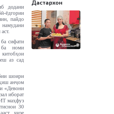
Дастархон
иб додани
бӣ-ёдгории
нин, пайдо
н намудани
аст.
 ба сифати
 ба номи
 китобҳои
беш аз сад
абии шоири
ҳиш анҷом
ни «Девони
азал иборат
МИТ маҳфуз
стиснои 30
аст, чизе