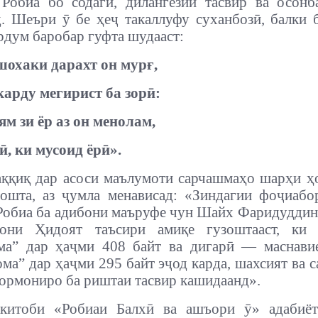
Робиа бо содагӣ, дилангезии тасвир ва осонб
. Шеъри ӯ бе ҳеҷ такаллуфу суханбозӣ, балки 
рдум баробар гуфта шудааст:
шохаки дарахт он мурғ,
арду мегирист ба зорӣ:
м зи ёр аз он менолам,
ӣ, ки мусоид ёрӣ».
ққиқ дар асоси маълумоти сарчашмаҳо шарҳи ҳ
ошта, аз ҷумла менависад: «Зиндагии фоҷиаб
обиа ба адибони маъруфе чун Шайх Фаридуддин
хони Ҳидоят таъсири амиқе гузоштааст, ки
ма” дар ҳаҷми 408 байт ва дигарӣ — маснави
ма” дар ҳаҷми 295 байт эҷод карда, шахсият ва 
ормониро ба риштаи тасвир кашидаанд».
китоби «Робиаи Балхӣ ва ашъори ӯ» адабиё