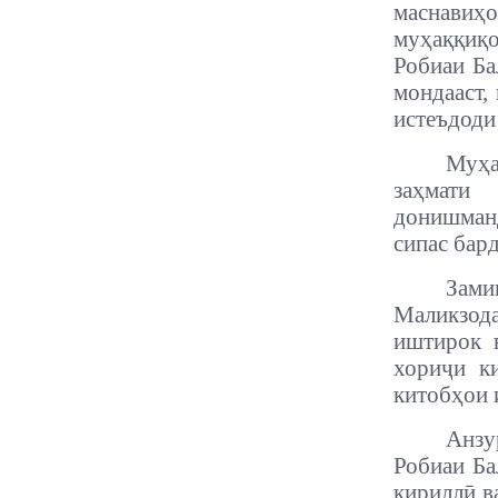
маснавиҳо
муҳаққиқо
Робиаи Ба
мондааст,
истеъдоди
Муҳа
заҳмати
донишман
сипас бар
Зами
Маликзода
иштирок 
хориҷи к
китобҳои
Анзу
Робиаи Ба
кириллӣ в