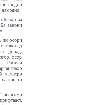
тоби шодоб
а намоянд.
и Балхӣ ва
«Ба занони
».
а ин осори
метавонад
на дорад.
згор, осор
ӣ — Робиаи
сарчашмаҳо
ӣ ҳамасри
салтанати
 ё пешгоми
рифтааст.