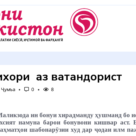
АККУЛ ДИҲЕМ
хори ӯ аз ватандорист
, Ҷумъа
0
8
Маликзода ин бонуи хирадманду ҳушманд бо и
хсият намуна барои бонувони кишвар аст. 
 заҳматҳои шабонарӯзии худ дар ҷодаи илм п