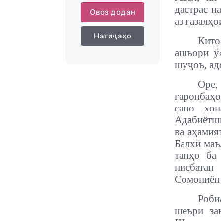
дастрас н
Овоз додан
аз ғазалҳ
Натиҷаҳо
Кито
ашъори ӯ
шуҷоъ, ад
Оре,
гаронбаҳ
сано хон
Адабиётши
ва аҳамия
Балхӣ маъ
танҳо ба
нисбатан
Сомониён 
Роби
шеъри за