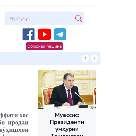
Сомонаи пешина
Суханони Пешво
Муассис:
ффати хос
Президенти
Бо иродаи
Ҷумҳурии
ажӯҳишҳои
Тоҷикистон