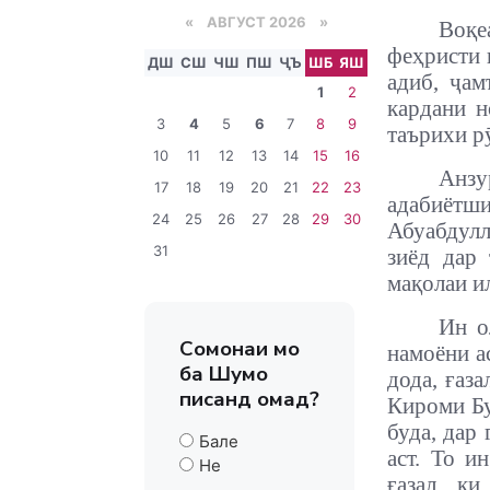
«
АВГУСТ 2026 »
Воқе
феҳристи 
ДШ
СШ
ЧШ
ПШ
ҶЪ
ШБ
ЯШ
адиб, ҷам
1
2
кардани н
3
4
5
6
7
8
9
таърихи рӯ
10
11
12
13
14
15
16
Анзу
17
18
19
20
21
22
23
адабиёт
24
25
26
27
28
29
30
Абуабдул
31
зиёд дар 
мақолаи и
Ин о
Сомонаи мо
намоёни 
ба Шумо
дода, ғаз
писанд омад?
Кироми Б
буда, дар
Бале
аст. То и
Не
ғазал, к