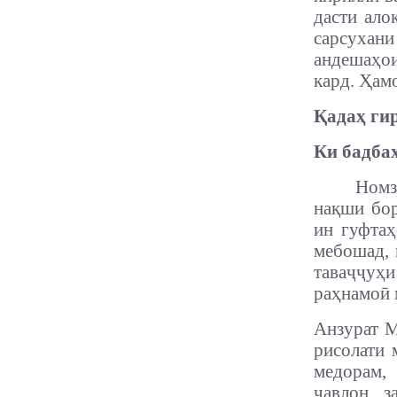
дасти ало
сарсухан
андешаҳо
кард.
Ҳамо
Қадаҳ гир
Ки бадбах
Номз
нақши бор
ин гуфта
мебошад, 
таваҷҷуҳи
раҳнамоӣ 
Анзурат М
рисолати 
медорам,
ҷавлон з