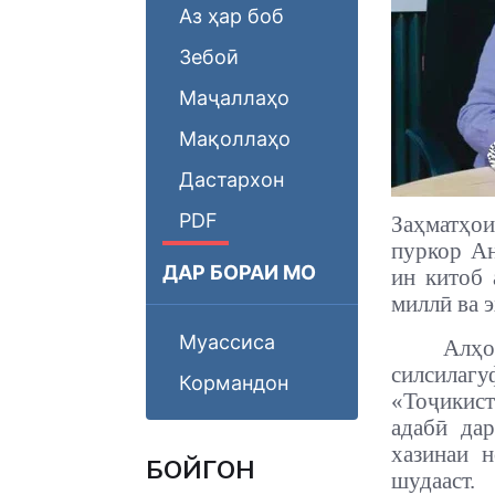
Аз ҳар боб
Зебоӣ
Маҷаллаҳо
Мақоллаҳо
Дастархон
PDF
Заҳматҳо
пуркор Ан
ДАР БОРАИ МО
ин китоб 
миллӣ ва 
Муассиса
Алҳ
силсилаг
Кормандон
«Тоҷикист
адабӣ да
хазинаи 
БОЙГОНӢ
шудааст.