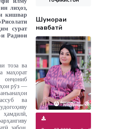
уфи илму
ин лиҳоз,
ои кишвар
Шумораи
«Рисолати
навбатӣ
қим сурат
-и Радиои
и тоза ва
а маҳорат
 онҷониб
ъҳои рӯз —
 анъанаҳои
ассуб ва
худогоҳиву
ҳамдилӣ,
арҳангиву
тӣ, забон,