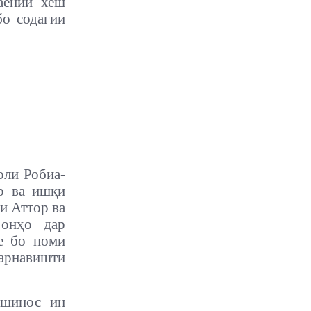
аёнии хеш
бо содагии
оли Робиа-
ор ва ишқи
и Аттор ва
 онҳо дар
е бо номи
сарнавишти
тшинос ин