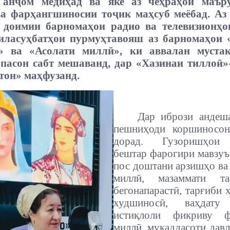
 анҷом медиҳад ва яке аз чеҳраҳои маър
ва фарҳангшиносии тоҷик маҳсуб меёбад. Аз 
 доимии барномаҳои радио ва телевизионҳ
силасуҳбатҳои пурмуҳтавояш аз барномаҳои 
» ва «Асолати миллӣ», ки аввалан муста
 пасон сабт мешаванд, дар «Хазинаи тиллоӣ»
тон» маҳфузанд.
Дар ибрози андеша
пешниҳоди коршиносон
дорад. Гузоришҳои
бештар фарогири мавзу
пос доштани арзишҳо ва
миллӣ, мазаммати та
бегонапарастӣ, тарғиби 
худшиносӣ, ваҳдату 
истиқлоли фикриву ф
миллӣ, муқаддасоти давла