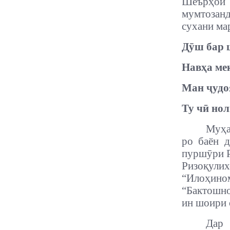
Шеърҳои 
мумтозанд
сухани ма
Дӯш бар 
Навҳа мек
Ман ҷудоя
Ту чӣ нол
Муҳа
ро баён д
пуршӯри Р
Ризоқули
“Илоҳино
“Бактошно
ин шоири 
Дар 