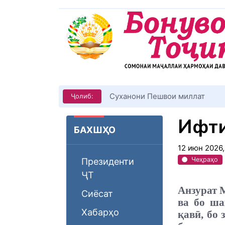
КИТОБХОНИРО ДАР ХУД ТАШ
Ҷолиб:
Ифти
БАХШҲО
12 июн 2026
Чеҳраҳо
Президенти
ҶТ
Анзурат 
Сиёсат
ва бо ша
Хабарҳо
қавӣ, бо