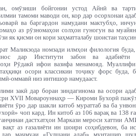
ан, омӯзиши бойгонии устод Айнӣ ва тарт
илмии тамоми маводи он, кор дар осорхонаи ада
ъоварӣ ва баргардон намудани мактубҳо, инчу
омаҳо аз рӯзномаҳои солҳои гуногун ва муайя
зи як қисми он кори заҳматталабу шоистаи таҳсин 
рат Маликзода номзади илмҳои филология буда,
шинос дар Институти забон ва адабиёти
лоҳи Рӯдакӣ ифои вазифа менамояд. Муаллифи
таҳқиқи осори классикии тоҷику форс буда, 
лмӣ-оммавӣ низ интишор намудааст.
лими закӣ дар бораи зиндагинома ва осори ад
асри XVII Мовароуннаҳр — Кироми Бухорӣ пажӯ
алиёти ӯро дар шакли китоб мураттаб ва ба унво
ухорӣ» чоп кард.
Ин китоб аз 106 варақ ва 138 ғ
 ганҷинаи дастхатҳои Маркази мероси хаттии А
н вақт аз ғазалиёти ин шоири соҳибдевон, ба и
и дар маҷмуаи «Гулшани адаб» мунташир шуда