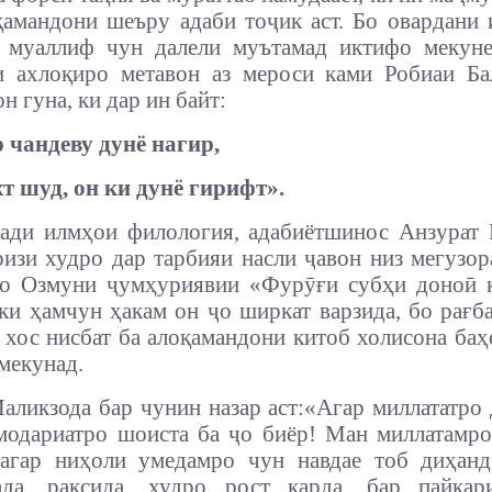
қамандони шеъру адаби тоҷик аст. Бо овардани 
и муаллиф чун далели муътамад иктифо мекуне
и ахлоқиро метавон аз мероси ками Робиаи Ба
н гуна, ки дар ин байт:
 чандеву дунё нагир,
т шуд, он ки дунё гирифт».
ади илмҳои филология, адабиётшинос Анзурат 
изи худро дар тарбияи насли ҷавон низ мегузор
ҳо Озмуни ҷумҳуриявии «Фурӯғи субҳи доноӣ к
ки ҳамчун ҳакам он ҷо ширкат варзида, бо рағба
 хос нисбат ба алоқамандони китоб холисона баҳ
мекунад.
аликзода бар чунин назар аст:
«Агар миллататро 
модариатро шоиста ба ҷо биёр! Ман миллатамро
 агар ниҳоли умедамро чун навдае тоб диҳанд
ада, рақсида, худро рост карда, бар пайкар