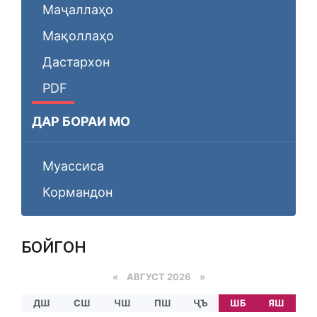
Маҷаллаҳо
Мақоллаҳо
Дастархон
PDF
ДАР БОРАИ МО
Муассиса
Кормандон
БОЙГОНӢ
«
АВГУСТ 2026 »
ДШ
СШ
ЧШ
ПШ
ҶЪ
ШБ
ЯШ