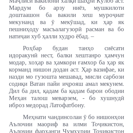
Маҷлиси вакилони халқи шаҳри Кӯлоб аст.
Мардум бо арзу ниёз, мушкилоти
доштаашон ба вакили хеш муроҷиат
мекунанд ва ӯ мекӯшад, ки ҳар як
пешниҳоду масъалагузорӣ расман ва бо
натиҷаи хуб ҳалли худро ёбад. –
Роҳбар будан танҳо сиёсати
идоракунӣ нест, балки хештанро ҳамчун
модар, хоҳар ва ҳамкори ғамхор ба ҳар як
корманд нишон додан аст. Ҳар вазифае, ки
назди мо гузошта мешавад, мисли сарбози
содиқи Ватан пайи иҷрояш амал мекунем.
Дил ба дил, қадам ба қадам барои ободии
Меҳан талош меварзем, - бо хушнудӣ
иброз медорад Латофатбону.
Меҳнати чандинсолаи ӯ бо нишонҳои
Аълочии маориф ва илми Тоҷикистон,
Аълочии фарҳанги Ҷумҳурии Тоҷикистон