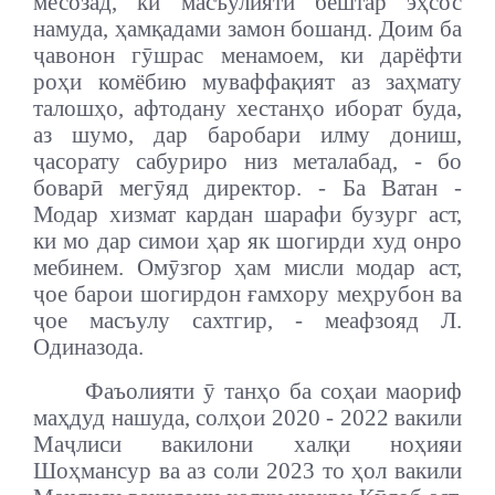
месозад, ки масъулияти бештар эҳсос
намуда, ҳамқадами замон бошанд. Доим ба
ҷавонон гӯшрас менамоем, ки дарёфти
роҳи комёбию муваффақият аз заҳмату
талошҳо, афтодану хестанҳо иборат буда,
аз шумо, дар баробари илму дониш,
ҷасорату сабуриро низ металабад, - бо
боварӣ мегӯяд директор. - Ба Ватан -
Модар хизмат кардан шарафи бузург аст,
ки мо дар симои ҳар як шогирди худ онро
мебинем. Омӯзгор ҳам мисли модар аст,
ҷое барои шогирдон ғамхору меҳрубон ва
ҷое масъулу сахтгир, - меафзояд Л.
Одиназода.
Фаъолияти ӯ танҳо ба соҳаи маориф
маҳдуд нашуда, солҳои 2020 - 2022 вакили
Маҷлиси вакилони халқи ноҳияи
Шоҳмансур ва аз соли 2023 то ҳол вакили