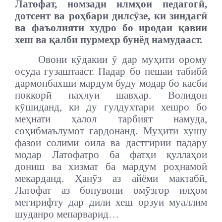
Латофат, номзади илмҳои педагогӣ,
дотсент ва роҳбари дилсӯзе, ки зиндагӣ
ва фаъолияти худро бо иродаи қавии
хеш ва қалби пурмеҳр бунёд намудааст.
Овони кӯдакии ӯ дар муҳити орому
осуда гузаштааст. Падар бо пешаи табибӣ
дармонбахши мардум буду модар бо касби
поккорӣ паҳлуи шавҳар. Волидон
кӯшиданд, ки ду гулдухтари хешро бо
меҳнати ҳалол тарбият намуда,
соҳибмаълумот гардонанд. Муҳити хушу
фазои солими оила ва дастгирии падару
модар Латофатро ба фатҳи қуллаҳои
дониш ва хизмат ба мардум роҳнамоӣ
мекарданд. Ҳанӯз аз айёми мактабӣ,
Латофат аз бонувони омӯзгор илҳом
мегирифту дар дили хеш орзуи муаллим
шуданро мепарварид…