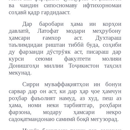
ва чандин сипосномаву ифтихорномаи
соҳавӣ қадр гардидааст.
Дар баробари ҳама ин корҳои
давлатӣ, Латофат модари меҳрубону
ҳамсари ғамхор аст. Духтараш
таълимдидаи риштаи тиббӣ буда, соҳиби
ду фарзанди дӯстрӯяк аст, писараш дар
курси сеюми факултети молияи
Донишгоҳи миллии Тоҷикистон таҳсил
мекунад.
Сирри муваффақиятҳои ин бонуи
сарвар дар он аст, ки дар ҳар ҷое ҳамчун
роҳбар фаъолият намуд, аз худ, пеш аз
ҳама, номи неки тарбиятгар, роҳбари
фарзона, модару ҳамсари некро
садоқатмандонаю самимӣ боқӣ мегузорад.