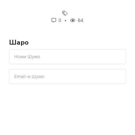
0
64
Шарҳҳо