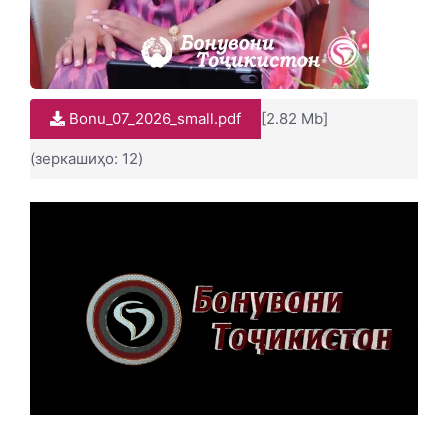
Bonu_07_2026_small.pdf
[2.82 Mb]
(зеркашиҳо: 12)