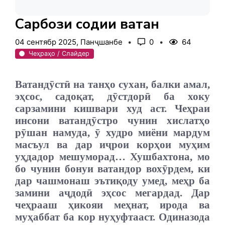
Сарбози содиқи ватан
04 сентябр 2025, Панҷшанбе
0
64
Чеҳраҳо / Слайдер
Ватандӯстӣ на танҳо сухан, балки амал,
эҳсос, садоқат, дӯстдорӣ ба хоку
сарзамини кишвари худ аст. Чеҳраи
инсони ватандӯстро чунин хислатҳо
рӯшан намуда, ӯ худро миёни мардум
масъул ва дар иҷрои корҳои муҳим
уҳдадор мешуморад… Хушбахтона, мо
бо чунин бонуи ватандор вохӯрдем, ки
дар чашмонаш эътиқоду умед, меҳр ба
замини аҷдодӣ эҳсос мегардад.
Дар
чеҳрааш ҳикояи меҳнат, ирода ва
муҳаббат ба кор нуҳуфтааст. Одиназода