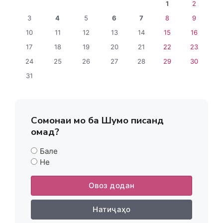
1
2
3
4
5
6
7
8
9
10
11
12
13
14
15
16
17
18
19
20
21
22
23
24
25
26
27
28
29
30
31
Сомонаи мо ба Шумо писанд
омад?
Бале
Не
Овоз додан
Натиҷаҳо