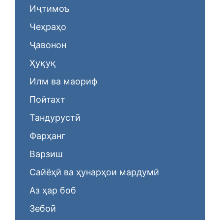
Иҷтимоъ
Чеҳраҳо
Ҷавонон
Ҳуқуқ
Илм ва маориф
Пойтахт
Тандурустӣ
Фарҳанг
Варзиш
Сайёҳӣ ва ҳунарҳои мардумӣ
Аз ҳар боб
Зебоӣ