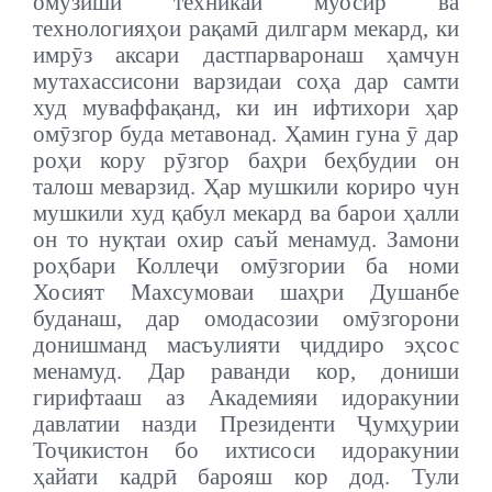
омӯзиши техникаи муосир ва
технологияҳои рақамӣ дилгарм мекард, ки
имрӯз аксари дастпарваронаш ҳамчун
мутахассисони варзидаи соҳа дар самти
худ муваффақанд, ки ин ифтихори ҳар
омӯзгор буда метавонад. Ҳамин гуна ӯ дар
роҳи кору рӯзгор баҳри беҳбудии он
талош меварзид. Ҳар мушкили кориро чун
мушкили худ қабул мекард ва барои ҳалли
он то нуқтаи охир саъй менамуд. Замони
роҳбари Коллеҷи омӯзгории ба номи
Хосият Махсумоваи шаҳри Душанбе
буданаш, дар омодасозии омӯзгорони
донишманд масъулияти ҷиддиро эҳсос
менамуд. Дар раванди кор, дониши
гирифтааш аз Академияи идоракунии
давлатии назди Президенти Ҷумҳурии
Тоҷикистон бо ихтисоси идоракунии
ҳайати кадрӣ барояш кор дод. Тули