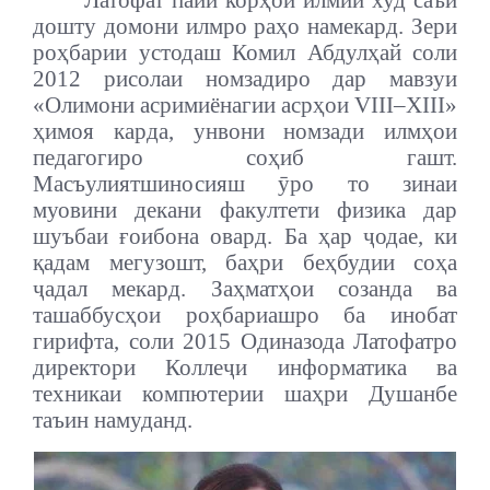
Латофат пайи корҳои илмии худ саъй
дошту домони илмро раҳо намекард. Зери
роҳбарии устодаш Комил Абдулҳай соли
2012 рисолаи номзадиро дар мавзуи
«Олимони асримиёнагии асрҳои VIII–XIII»
ҳимоя карда, унвони номзади илмҳои
педагогиро соҳиб гашт.
Масъулиятшиносияш ӯро то зинаи
муовини декани факултети физика дар
шуъбаи ғоибона овард. Ба ҳар ҷодае, ки
қадам мегузошт, баҳри беҳбудии соҳа
ҷадал мекард. Заҳматҳои созанда ва
ташаббусҳои роҳбариашро ба инобат
гирифта, соли 2015 Одиназода Латофатро
директори Коллеҷи информатика ва
техникаи компютерии шаҳри Душанбе
таъин намуданд.