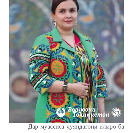
Дар муассиса ҷӯяндагони илмро ба