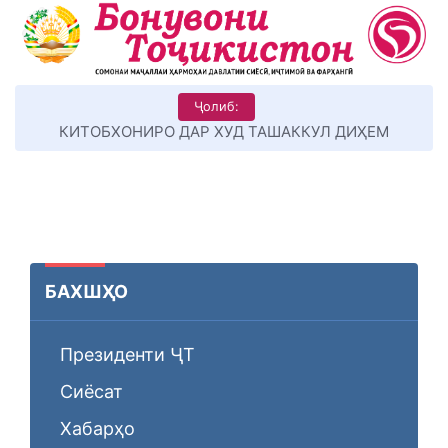
Ҷолиб:
КИТОБХОНИРО ДАР ХУД ТАШАККУЛ ДИҲЕМ
БАХШҲО
Президенти ҶТ
Сиёсат
Хабарҳо