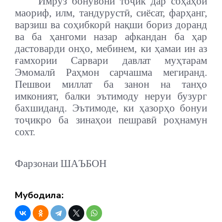
Имрӯз бонувони тоҷик дар соҳаҳои
маориф, илм, тандурустӣ, сиёсат, фарҳанг,
варзиш ва соҳибкорӣ нақши бориз доранд
ва ба ҳангоми назар афкандан ба ҳар
дастоварди онҳо, мебинем, ки ҳамаи ин аз
ғамхории Сарвари давлат муҳтарам
Эмомалӣ Раҳмон сарчашма мегиранд.
Пешвои миллат ба занон на танҳо
имконият, балки эътимоду неруи бузург
бахшиданд. Эътимоде, ки ҳазорҳо бонуи
тоҷикро ба зинаҳои пешравӣ роҳнамун
сохт.
Фарзонаи ШАЪБОН
Мубодила: