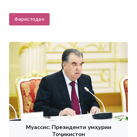
Фиристодан
Муассис: Президенти Ҷумҳурии
Тоҷикистон