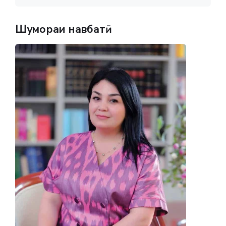
Шумораи навбатӣ