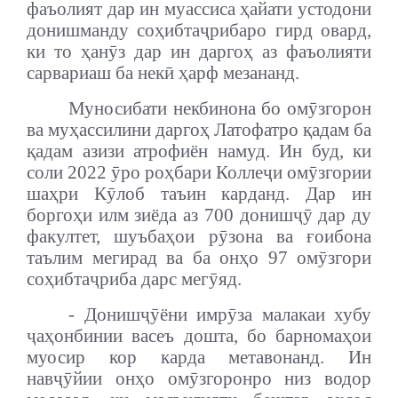
фаъолият дар ин муассиса ҳайати устодони
донишманду соҳибтаҷрибаро гирд овард,
ки то ҳанӯз дар ин даргоҳ аз фаъолияти
сарвариаш ба некӣ ҳарф мезананд.
Муносибати некбинона бо омӯзгорон
ва муҳассилини даргоҳ Латофатро қадам ба
қадам азизи атрофиён намуд. Ин буд, ки
соли 2022 ӯро роҳбари Коллеҷи омӯзгории
шаҳри Кӯлоб таъин карданд. Дар ин
боргоҳи илм зиёда аз 700 донишҷӯ дар ду
факултет, шуъбаҳои рӯзона ва ғоибона
таълим мегирад ва ба онҳо 97 омӯзгори
соҳибтаҷриба дарс мегӯяд.
- Донишҷӯёни имрӯза малакаи хубу
ҷаҳонбинии васеъ дошта, бо барномаҳои
муосир кор карда метавонанд. Ин
навҷӯйии онҳо омӯзгоронро низ водор