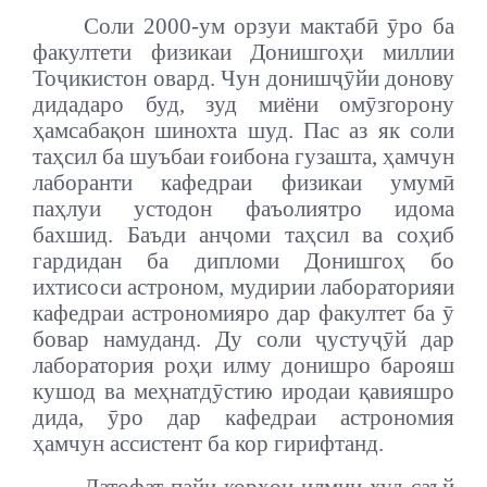
Соли 2000-ум орзуи мактабӣ ӯро ба
факултети физикаи Донишгоҳи миллии
Тоҷикистон овард. Чун донишҷӯйи донову
дидадаро буд, зуд миёни омӯзгорону
ҳамсабақон шинохта шуд. Пас аз як соли
таҳсил ба шуъбаи ғоибона гузашта, ҳамчун
лаборанти кафедраи физикаи умумӣ
паҳлуи устодон фаъолиятро идома
бахшид. Баъди анҷоми таҳсил ва соҳиб
гардидан ба дипломи Донишгоҳ бо
ихтисоси астроном, мудирии лабораторияи
кафедраи астрономияро дар факултет ба ӯ
бовар намуданд. Ду соли ҷустуҷӯй дар
лаборатория роҳи илму донишро барояш
кушод ва меҳнатдӯстию иродаи қавияшро
дида, ӯро дар кафедраи астрономия
ҳамчун ассистент ба кор гирифтанд.