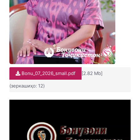
Bonu_07_2026_small.pdf
[2.82 Mb]
(зеркашиҳо: 12)