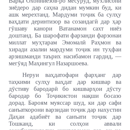
Варқа Охонниёзов-ро месуруд, мухлисони
зиёдеро дар саҳна дидан мумкин буд, ки
ашк мерехтанд. Мардуми тоҷик ба сулҳу
ваҳдати деринтизор ва созандагӣ дар ҳар
гӯшаву канори Ватанамон сахт ниёз
доштанд. Ба шарофати фарзанди фарзонаи
миллат муҳтарам Эмомалӣ Раҳмон ва
хиради азалии мардуми тоҷик ин туҳфаи
арзишманди таърих насибамон гардид, —
мегӯяд Маҳингул Назаршоева.
Неруи ваҳдатофари фарҳанг дар
таҳкими сулҳу ваҳдат дар кишвар ва
дӯстиву бародарӣ бо кишварҳои дӯсту
бародар бо Тоҷикистон нақши босазо
дорад. Бароям муяссар шуд, ки дар сафи
санъаткорони варзидаи тоҷик дар нахустин
Даҳаи адабиёт ва санъати тоҷик дар
Тошканд, ки солҳои аввали