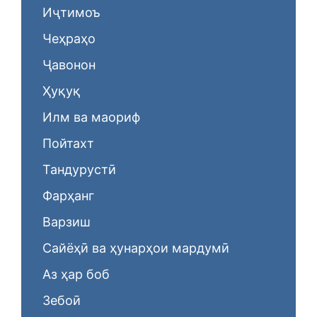
Иҷтимоъ
Чеҳраҳо
Ҷавонон
Ҳуқуқ
Илм ва маориф
Пойтахт
Тандурустӣ
Фарҳанг
Варзиш
Сайёҳӣ ва ҳунарҳои мардумӣ
Аз ҳар боб
Зебоӣ