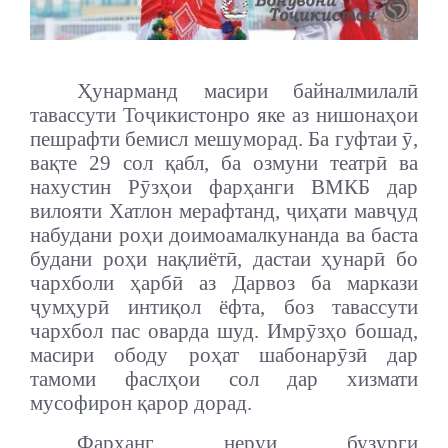
Ҳунарманд масири байналмилалӣ
тавассути Тоҷикистонро яке аз нишонаҳои
пешрафти бемисл мешуморад.
Ба гуфтаи ӯ,
вақте 29 сол қабл, ба озмуни театрӣ ва
нахустин Рӯзҳои фарҳанги ВМКБ дар
вилояти Хатлон мерафтанд, ҷиҳати мавҷуд
набудани роҳи доимоамалкунанда ва баста
будани роҳи нақлиётӣ, дастаи ҳунарӣ бо
чархболи ҳарбӣ аз Дарвоз ба маркази
ҷумҳурӣ интиқол ёфта, боз тавассути
чархбол пас оварда шуд. Имрӯзҳо бошад,
масири ободу роҳат шабонарӯзӣ дар
тамоми фаслҳои сол дар хизмати
мусофирон қарор дорад.
Фарҳанг неруи бузурги