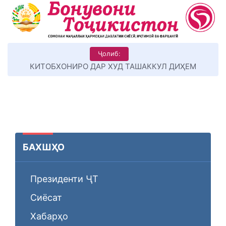
Ҷолиб:
КИТОБХОНИРО ДАР ХУД ТАШАККУЛ ДИҲЕМ
БАХШҲО
Президенти ҶТ
Сиёсат
Хабарҳо