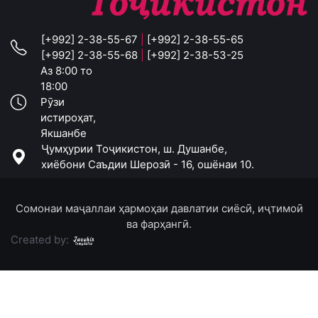
[+992] 2-38-55-67
|
[+992] 2-38-55-65
[+992] 2-38-55-68
|
[+992] 2-38-53-25
Аз 8:00 то
18:00
Рӯзи
истироҳат,
Якшанбе
Ҷумҳурии Тоҷикистон, ш. Душанбе,
хиёбони Саъдии Шерозӣ - 16, ошёнаи 10.
Сомонаи маҷаллаи ҳармоҳаи давлатии сиёсӣ, иҷтимоӣ
ва фарҳангӣ.
Created by: