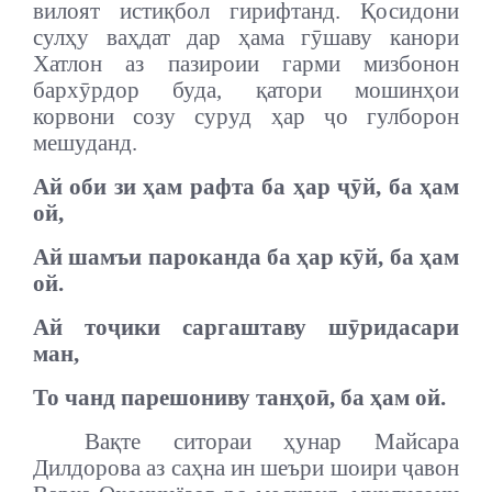
вилоят истиқбол гирифтанд.
Қосидони
сулҳу ваҳдат дар ҳама гӯшаву канори
Хатлон аз пазироии гарми мизбонон
бархӯрдор буда, қатори мошинҳои
корвони созу суруд ҳар ҷо гулборон
мешуданд.
Ай оби зи ҳам рафта ба ҳар ҷӯй, ба ҳам
ой,
Ай шамъи пароканда ба ҳар кӯй, ба ҳам
ой.
Ай тоҷики саргаштаву шӯридасари
ман,
То чанд парешониву танҳоӣ, ба ҳам ой.
Вақте ситораи ҳунар Майсара
Дилдорова аз саҳна ин шеъри шоири ҷавон