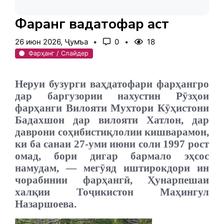
Фарҳанг ваҳдатофар аст
26 июн 2026, Ҷумъа
0
18
Фарҳанг / Слайдер
Неруи бузурги ваҳдатофари фарҳангро
дар баргузории нахустин Рӯзҳои
фарҳанги Вилояти Мухтори Кӯҳистони
Бадахшон дар вилояти Хатлон, дар
даврони соҳибистиқлолии кишварамон,
ки ба санаи 27-уми июни соли 1997 рост
омад, бори дигар бармало эҳсос
намудам, — мегӯяд иштирокдори ин
чорабинии фарҳангӣ, Ҳунарпешаи
халқии Тоҷикистон Маҳингул
Назаршоева.