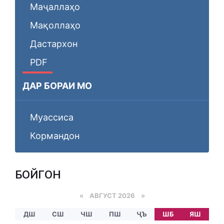
Маҷаллаҳо
Мақоллаҳо
Дастархон
PDF
ДАР БОРАИ МО
Муассиса
Кормандон
БОЙГОНӢ
«
АВГУСТ 2026 »
ДШ
СШ
ЧШ
ПШ
ҶЪ
ШБ
ЯШ