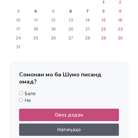
1
2
3
4
5
6
7
8
9
10
11
12
13
14
15
16
17
18
19
20
21
22
23
24
25
26
27
28
29
30
31
Сомонаи мо ба Шумо писанд
омад?
Бале
Не
Овоз додан
Натиҷаҳо