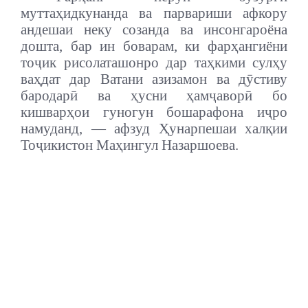
муттаҳидкунанда ва парвариши афкору
андешаи неку созанда ва инсонгароёна
дошта, бар ин боварам, ки фарҳангиёни
тоҷик рисолаташонро дар таҳкими сулҳу
ваҳдат дар Ватани азизамон ва дӯстиву
бародарӣ ва ҳусни ҳамҷаворӣ бо
кишварҳои гуногун бошарафона иҷро
намуданд, — афзуд Ҳунарпешаи халқии
Тоҷикистон Маҳингул Назаршоева.