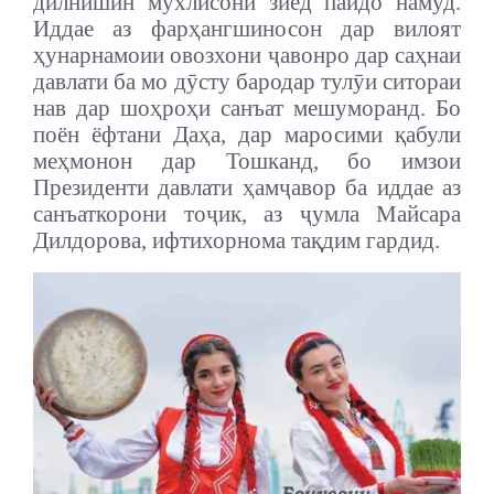
дилнишин мухлисони зиёд пайдо намуд.
Иддае аз фарҳангшиносон дар вилоят
ҳунарнамоии овозхони ҷавонро дар саҳнаи
давлати ба мо дӯсту бародар тулӯи ситораи
нав дар шоҳроҳи санъат мешуморанд.
Бо
поён ёфтани Даҳа, дар маросими қабули
меҳмонон дар Тошканд, бо имзои
Президенти давлати ҳамҷавор ба иддае аз
санъаткорони тоҷик, аз ҷумла Майсара
Дилдорова, ифтихорнома тақдим гардид.