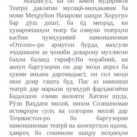
Маҳингул, ки он замон мудирияти
Театри давлатии мусиқӣ-мазҳакавии ба
номи Меҳрубон Назарови шаҳри Хоруғро
бар дӯш дошт, ба ёд меорад, ки
ҳунарпешаҳои театр ба озмуни театрҳои
касбии ҷумҳуриявӣ намоишномаи
«Отелло»-ро армуғон бурда, маҳсули
эҷодиашон аз ҷониби доварону мухлисон
баҳои баланд гирифт.
Ин чорабинӣ, ки
акнун баргузории он дар моҳи апрел ба
ҳукми анъана даромадааст, он сол моҳи
июн доир гашта буд. Пас аз намоиши
театрӣ дар маркази ҷумҳурӣ фарҳангиёни
Бадахшон озими вилояти Хатлон шуда,
Рӯзи Ваҳдати миллӣ, имзои Созишномаи
истиқрори сулҳ ва созгории миллӣ дар
Тоҷикистон-ро бо баргузории
намоишномаи театрӣ ва консертҳои идона,
ҳамроҳ бо сокинони шаҳру ноҳияҳои