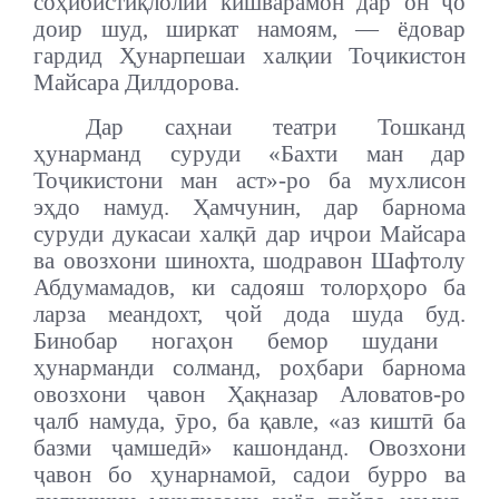
соҳибистиқлолии кишварамон дар он ҷо
доир шуд, ширкат намоям, — ёдовар
гардид Ҳунарпешаи халқии Тоҷикистон
Майсара Дилдорова.
Дар саҳнаи театри Тошканд
ҳунарманд суруди «Бахти ман дар
Тоҷикистони ман аст»-ро ба мухлисон
эҳдо намуд. Ҳамчунин, дар барнома
суруди дукасаи халқӣ дар иҷрои Майсара
ва овозхони шинохта, шодравон Шафтолу
Абдумамадов, ки садояш толорҳоро ба
ларза меандохт, ҷой дода шуда буд.
Бинобар ногаҳон бемор шудани
ҳунарманди солманд, роҳбари барнома
овозхони ҷавон Ҳақназар Аловатов-ро
ҷалб намуда, ӯро, ба қавле, «аз киштӣ ба
базми ҷамшедӣ» кашонданд.
Овозхони
ҷавон бо ҳунарнамоӣ, садои бурро ва