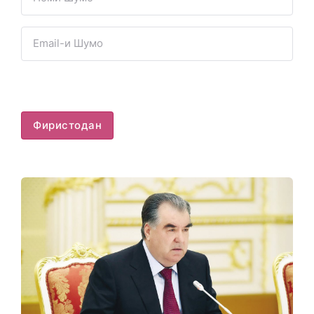
Фиристодан