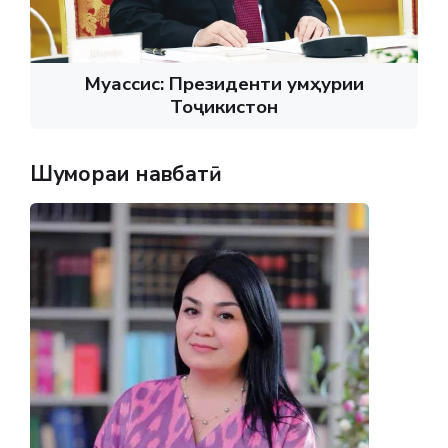
Муассис: Президенти Ҷумҳурии
Тоҷикистон
Шумораи навбатӣ