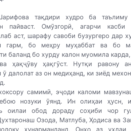
Шарифова тақдири худро ба таълиму 
н пайваст. Омӯзгорӣ, агарчи касби
лаб аст, шарафу савоби бузургеро дар х
и гарм, бо меҳру муҳаббат ва бо ма
ти баланд бо хурду калон муомила карда,
ва ҳақҷӯву ҳақгӯст. Нутқи равону а
 ӯ далолат аз он медиҳанд, ки зиёд мехо
д.
хоксору самимӣ, эҷоди каломи мавзуна
ебою нозуки ӯянд. Ин олиҳаи ҳусн, 
ъ оилаи обод дораду соҳиби чор гу
Духтаронаш Озода, Матлуба, Ҳодиса ва З
олоку ҳунарманданд. Онҳо аз уҳдаи 