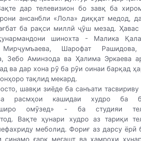
Вақте дар телевизион бо завқ ба хиро
арони ансанбли «Лола» диққат медод, д
ағбат ба рақси миллӣ ҷӯш мезад. Ҳавас 
унармандони шинохта - Малика Қала
 Мирҷумъаева, Шарофат Рашидова,
а, Зебо Аминзода ва Ҳалима Эркаева а
ад ва дар хона рӯ ба рӯи оинаи барқад ҳ
онҳоро тақлид мекард.
росто, шавқи зиёде ба санъати тасвириву
а расмҳои кашидаи худро ба б
аширо омӯзед» - ба студияи тел
тод. Вақте ҳунари худро аз тариқи те
мефахриду меболид. Фориғ аз дарсу ёрӣ 
и синамо ғарқ мегашт ва ҳамроҳи ҳуна