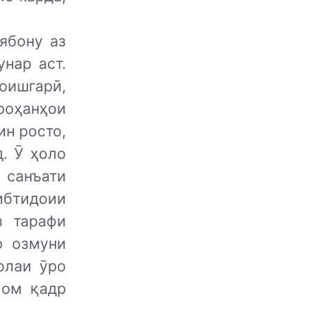
ябону аз
нар аст.
ишгарӣ,
роҳанҳои
ин росто,
. Ӯ ҳоло
 санъати
ибтидоии
з тарафи
р озмуни
олаи ӯро
лом қадр