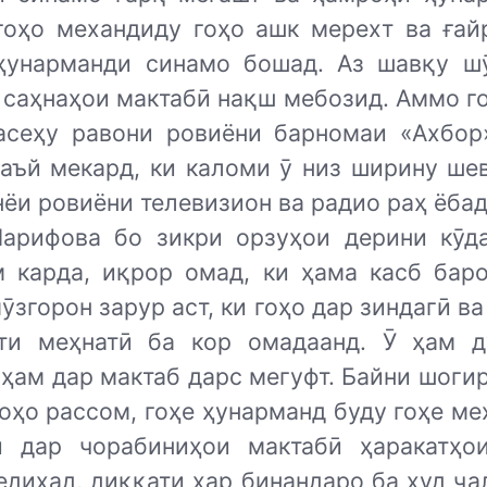
гоҳо механдиду гоҳо ашк мерехт ва ғай
ҳунарманди синамо бошад. Аз шавқу ш
 саҳнаҳои мактабӣ нақш мебозид. Аммо го
асеҳу равони ровиёни барномаи «Ахбор
саъй мекард, ки каломи ӯ низ ширину ше
нёи ровиёни телевизион ва радио раҳ ёбад
арифова бо зикри орзуҳои дерини кӯд
м карда, иқрор омад, ки ҳама касб баро
ӯзгорон зарур аст, ки гоҳо дар зиндагӣ ва
ти меҳнатӣ ба кор омадаанд. Ӯ ҳам д
ҳам дар мактаб дарс мегуфт. Байни шоги
гоҳо рассом, гоҳе ҳунарманд буду гоҳе м
и дар чорабиниҳои мактабӣ ҳаракатҳо
диҳад, диққати ҳар бинандаро ба худ ҷа