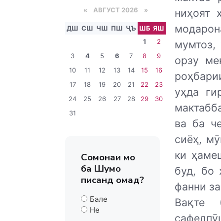
«
АВГУСТ 2026 »
ниҳоят 
модарон
ДШ
СШ
ЧШ
ПШ
ҶЪ
ШБ
ЯШ
1
2
мумтоз,
3
4
5
6
7
8
9
орзу ме
10
11
12
13
14
15
16
роҳбари
17
18
19
20
21
22
23
уҳда ги
24
25
26
27
28
29
30
мактабб
31
ва ба ч
сиёҳ, м
ки ҳаме
Сомонаи мо
ба Шумо
буд, бо
писанд омад?
фанни за
Бале
Вақте 
Не
сафедпӯ