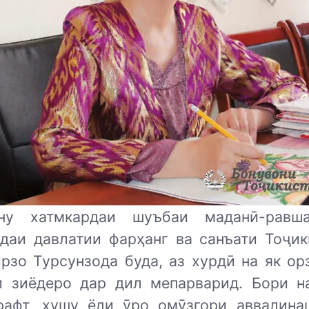
ону хатмкардаи шуъбаи маданӣ-равша
даи давлатии фарҳанг ва санъати Тоҷик
рзо Турсунзода буда, аз хурдӣ на як орз
и зиёдеро дар дил мепарварид. Бори на
рафт, ҳушу ёди ӯро омӯзгори аввалина