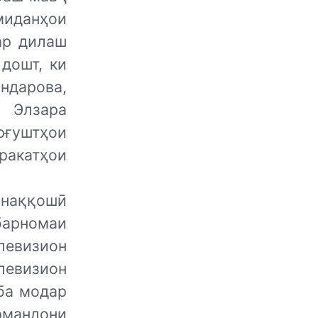
миданҳои
ар дилаш
дошт, ки
ндарова,
 Элзара
рғуштҳои
аракатҳои
 наққошӣ
арномаи
евизион
левизион
ба модар
рмандони