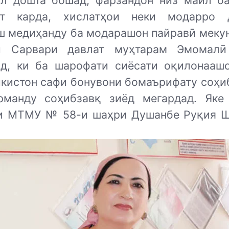
л дошта бошад, фарзандон низ майл б
ат карда, хислатҳои неки модарро 
ш медиҳанду ба модарашон пайравӣ мекун
ои Сарвари давлат муҳтарам Эмомалӣ
д, ки ба шарофати сиёсати оқилонааш
икистон сафи бонувони бомаърифату соҳи
рманду соҳибзавқ зиёд мегардад. Яке
и МТМУ № 58-и шаҳри Душанбе Руқия 