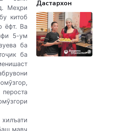
Дастархон
д. Меҳри
бу китоб
 ёфт. Ва
нфи 5-ум
зуева ба
тоҷик ба
менишаст
абрувони
омӯзгор,
 пероста
омӯзгори
хилъати
баш мавҷ