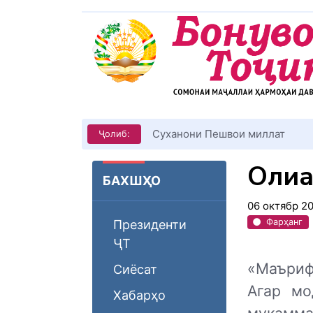
КИТОБХОНИРО ДАР ХУД ТАШ
Ҷолиб:
Олиҳа
БАХШҲО
06 октябр 2
Фарҳанг
Президенти
ҶТ
«Маъриф
Сиёсат
Агар мо
Хабарҳо