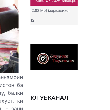
Bonu_07_2026_small.pdf
[2.82 Mb] (зеркашиҳо:
12)
ннамоии
истон ба
у, балки
ЮТУБКАНАЛ
хуст, ки
ш - зани