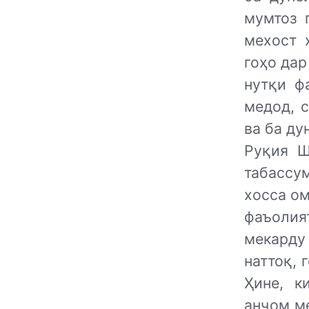
мумтоз 
мехост 
гоҳо дар
нутқи ф
медод, 
ва ба ду
Руқия Ш
табассу
хосса ом
фаъолия
мекарду 
наттоқ, 
Ҳине, к
анҷом ме