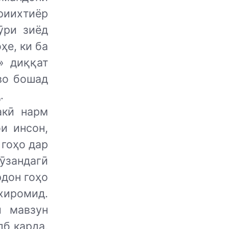
риихтиёр
ӯри зиёд
ҳе, ки ба
» диққат
во бошад
.
акӣ нарм
и инсон,
 гоҳо дар
ӯзандагӣ
рдон гоҳо
ехиромид.
и мавзун
лб карда,