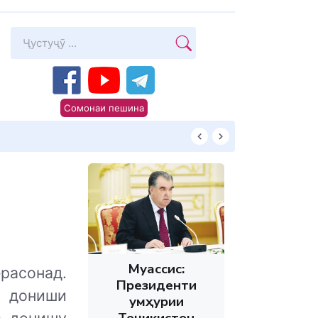
Сомонаи пешина
Суханони Пешво
Муассис:
расонад.
Президенти
а дониши
Ҷумҳурии
Тоҷикистон