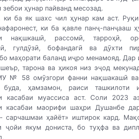
 зебои ҳунар пайванд месозад.
, ки ба як шахс чил ҳунар кам аст. Руқи
нафаронест, ки ба қавле панҷ-панҷааш ҳу
ои нақшкашӣ, рассомӣ, тарроҳӣ, оро
гӣ, гулдӯзӣ, бофандагӣ ва дӯхти пи
бо маҳорати баланд иҷро менамояд. Дар 
 шеър, тарона ва ҳикоя низ эҷод мекунад
У № 58 омӯзгори фанни нақшакашӣ ва
 буда, ҳамзамон, раиси ташкилоти 
и касабаи муассиса аст. Соли 2023 а
и касабаи маорифи шаҳри Душанбе да
- сарчашмаи ҳайёт» иштирок кард. Мақ
и ҷойи якум дониста, бо туҳфа ва дип
д.