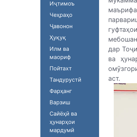
мукамма
Иҷтимоъ
маъриф
Чеҳраҳо
парвари
Ҷавонон
гуфтаҳ
Ҳуқуқ
мебошан
дар Тоҷ
Илм ва
маориф
ва ҳуна
омӯзгор
Пойтахт
аст.
Тандурустӣ
Фарҳанг
Варзиш
Сайёҳӣ ва
ҳунарҳои
мардумӣ