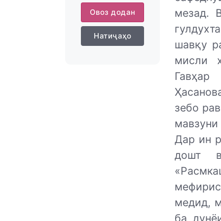
мезад. 
Овоз додан
гулдухт
Натиҷаҳо
шавқу р
мисли ҳ
Гавҳар
Ҳасанов
зебо рав
мавзуни 
Дар ин 
дошт в
«Расмк
мефирис
медид, 
ба дунё