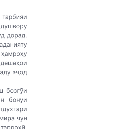
тарбияи
 душвору
уд дорад.
данияту
 ҳамроҳу
ндешаҳои
наду эҷод
ш бозгӯи
ин бонуи
лдухтари
амира чун
тарроҳӣ,