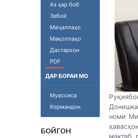
Аз ҳар боб
Зебоӣ
Маҷаллаҳо
Мақоллаҳо
Дастархон
PDF
ДАР БОРАИ МО
Муассиса
Руқияб
Донишка
Кормандон
номи Ми
ҳавасҳо
БОЙГОНӢ
мактаб 