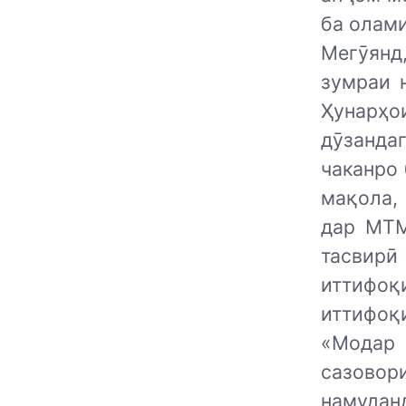
ба олами
Мегӯянд
зумраи 
Ҳунарҳ
дӯзанда
чаканро 
мақола,
дар МТМ
тасвирӣ
иттифоқ
иттифоқ
«Модар 
сазовор
намудан