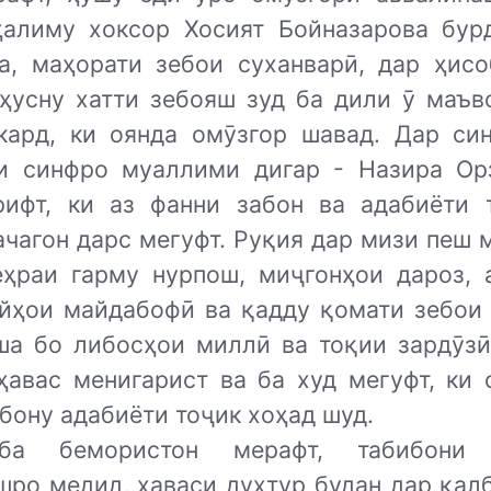
ҳалиму хоксор Хосият Бойназарова бур
а, маҳорати зебои суханварӣ, дар ҳисо
 ҳусну хатти зебояш зуд ба дили ӯ маъво
кард, ки оянда омӯзгор шавад. Дар си
и синфро муаллими дигар - Назира Ор
рифт, ки аз фанни забон ва адабиёти 
ачагон дарс мегуфт. Руқия дар мизи пеш 
еҳраи гарму нурпош, миҷгонҳои дароз, 
ӯйҳои майдабофӣ ва қадду қомати зебои 
ша бо либосҳои миллӣ ва тоқии зардӯзӣ
 ҳавас менигарист ва ба худ мегуфт, ки 
бону адабиёти тоҷик хоҳад шуд.
ба бемористон мерафт, табибони 
шро медид, ҳаваси духтур будан дар қал