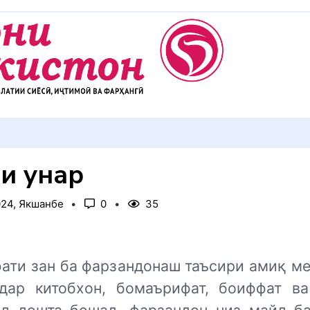
АККУЛ ДИҲЕМ
и ҳунар
024, Якшанбе
0
35
ати зан ба фарзандонаш таъсири амиқ ме
дар китобхон, бомаърифат, боиффат в