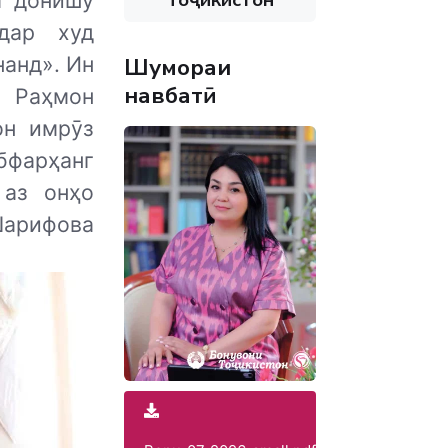
а донишу
дар худ
анд». Ин
Шумораи
навбатӣ
 Раҳмон
он имрӯз
бфарҳанг
 аз онҳо
Шарифова