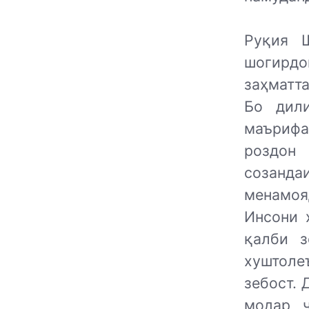
Руқия 
шогирдо
заҳматта
Бо дил
маърифа
роздон 
созандаи
менамоя
Инсони 
қалби з
хуштоле
зебост. 
модар ч