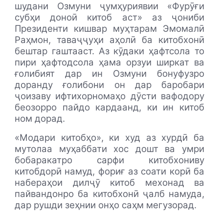
шудани Озмуни ҷумҳуриявии «Фурӯғи
субҳи доноӣ китоб аст» аз ҷониби
Президенти кишвар муҳтарам Эмомалӣ
Раҳмон, таваҷҷуҳи аҳолӣ ба китобхонӣ
бештар гаштааст. Аз кӯдаки ҳафтсола то
пири ҳафтодсола ҳама орзуи ширкат ва
ғолибият дар ин Озмуни бонуфузро
доранду ғолибони он дар баробари
ҷоизаву ифтихорномаҳо дӯсти вафодору
беозорро пайдо кардаанд, ки ин китоб
ном дорад.
«Модари китобҳо», ки худ аз хурдӣ ба
мутолаа муҳаббати хос дошт ва умри
бобаракатро сарфи китобхониву
китобдорӣ намуд, фориғ аз соати корӣ ба
набераҳои дилҷӯ китоб мехонад ва
пайвандонро ба китобхонӣ ҷалб намуда,
дар рушди зеҳнии онҳо саҳм мегузорад.