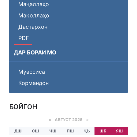
Маҷаллаҳо
Мақоллаҳо
Дастархон
PDF
ДАР БОРАИ МО
Муассиса
Кормандон
БОЙГОНӢ
«
АВГУСТ 2026 »
ДШ
СШ
ЧШ
ПШ
ҶЪ
ШБ
ЯШ