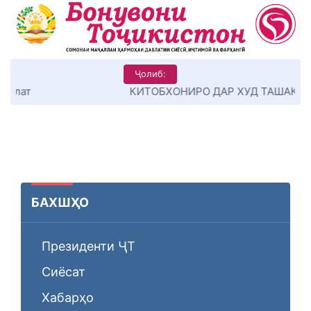
Ҷолиб:
КИТОБХОНИРО ДАР ХУД ТАШАККУЛ ДИҲЕМ
БАХШҲО
Президенти ҶТ
Сиёсат
Хабарҳо