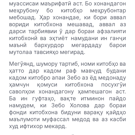
муассисаи маърифатӣ аст. Бо хонандагон
меҳрубону бо китобҳо меҳрубонтар
мебошад. Ҳар хонандае, ки бори аввал
вориди китобхона мешавад, аввал аз
дарси тарбиявии ӯ дар бораи афзалияти
китобхонӣ ва эҳтиёт намудани ин ганҷи
маънӣ бархурдор мегардаду барои
мутолаа тавсияҳо мегирад.
Мегӯянд, шумору тартиб, номи китобҳо ва
ҳатто дар кадом раф мавҷуд будани
кадом китобро апаи Зебо аз ёд медонаду
ҳамчун қомуси китобхона посухгӯи
саволҳои хонандагону ҳампешагон аст.
Ба ин гуфтаҳо, вақте итминон пайдо
намудем, ки Зебо Холова дар бораи
фонди китобхона бидуни варақу қайдҳо
маълумоти муфассал медод ва аз касби
худ ифтихор мекард.