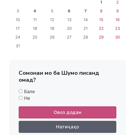
1
2
3
4
5
6
7
8
9
10
11
12
13
14
15
16
17
18
19
20
21
22
23
24
25
26
27
28
29
30
31
Сомонаи мо ба Шумо писанд
омад?
Бале
Не
Овоз додан
Натиҷаҳо