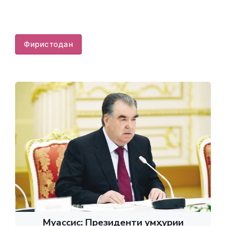
Фиристодан
Муассис: Президенти Ҷумҳурии