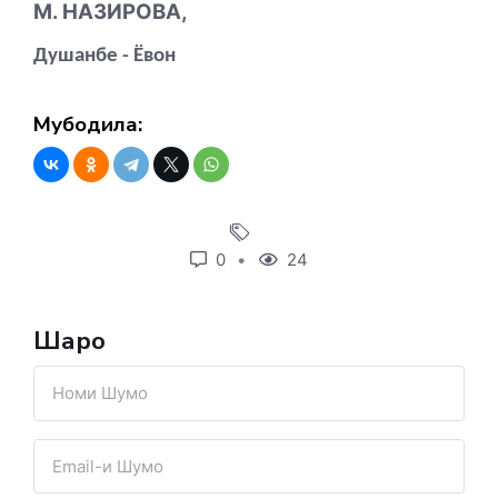
М. НАЗИРОВА,
Душанбе - Ёвон
Мубодила:
0
24
Шарҳҳо