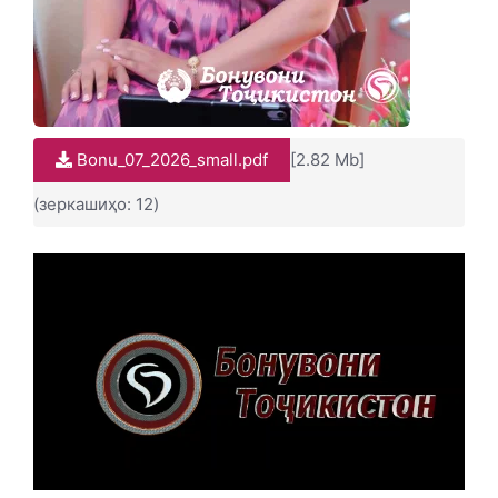
Bonu_07_2026_small.pdf
[2.82 Mb]
(зеркашиҳо: 12)