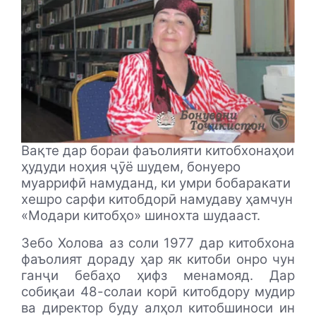
Вақте дар бораи фаъолияти китобхонаҳои
ҳудуди ноҳия ҷӯё шудем, бонуеро
муаррифӣ намуданд, ки умри бобаракати
хешро сарфи китобдорӣ намудаву ҳамчун
«Модари китобҳо» шинохта шудааст.
Зебо Холова аз соли 1977 дар китобхона
фаъолият дораду ҳар як китоби онро чун
ганҷи бебаҳо ҳифз менамояд. Дар
собиқаи 48-солаи корӣ китобдору мудир
ва директор буду алҳол китобшиноси ин