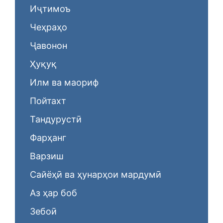
Иҷтимоъ
Чеҳраҳо
Ҷавонон
Ҳуқуқ
Илм ва маориф
Пойтахт
Тандурустӣ
Фарҳанг
Варзиш
Сайёҳӣ ва ҳунарҳои мардумӣ
Аз ҳар боб
Зебоӣ