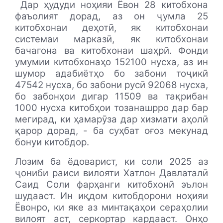
Дар ҳудуди ноҳияи Ёвон 28 китобхона
фаъолият дорад, аз он ҷумла 25
китобхонаи деҳотӣ, як китобхонаи
системаи марказӣ, як китобхонаи
бачагона ва китобхонаи шаҳрӣ. Фонди
умумии китобхонаҳо 152100 нусха, аз ин
шумор адабиётҳо бо забони тоҷикӣ
47542 нусха, бо забони русӣ 92068 нусха,
бо забонҳои дигар 11509 ва тақрибан
1000 нусха китобҳои тозанашрро дар бар
мегирад, ки ҳамарӯза дар хизмати аҳолӣ
қарор дорад, - ба суҳбат оғоз мекунад
бонуи китобдор.
Лозим ба ёдоварист, ки соли 2025 аз
ҷониби раиси вилояти Хатлон Давлаталӣ
Саид Соли фарҳанги китобхонӣ эълон
шудааст. Ин иқдом китобдорони ноҳияи
Ёвонро, ки яке аз минтақаҳои сераҳолии
вилоят аст, серкортар кардааст. Онҳо