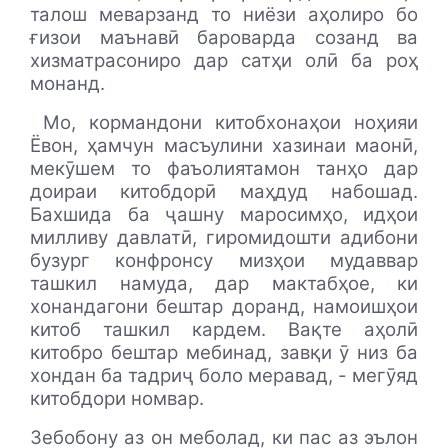
талош меварзанд то ниёзи аҳолиро бо
ғизои маънавӣ бароварда созанд ва
хизматрасониро дар сатҳи олӣ ба роҳ
монанд.
Мо, кормандони китобхонаҳои ноҳияи
Ёвон, ҳамчун масъулини хазинаи маонӣ,
мекӯшем то фаъолиятамон танҳо дар
доираи китобдорӣ маҳдуд набошад.
Бахшида ба ҷашну маросимҳо, идҳои
милливу давлатӣ, гиромидошти адибони
бузург конфронсу мизҳои мудаввар
ташкил намуда, дар мактабҳое, ки
хонандагони бештар доранд, намоишҳои
китоб ташкил кардем. Вақте аҳолӣ
китобро бештар мебинад, завқи ӯ низ ба
хондан ба тадриҷ боло меравад, - мегӯяд
китобдори номвар.
Зебобону аз он меболад, ки пас аз эълон