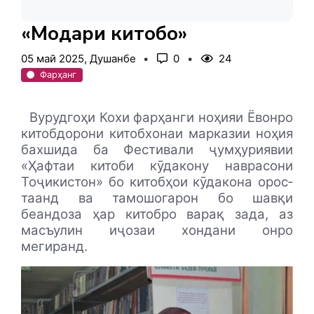
«Модари китобҳо»
05 май 2025, Душанбе
0
24
Фарҳанг
Вурудгоҳи Кохи фарҳанги ноҳияи Ёвонро
китобдорони китобхонаи марказии ноҳия
бахшида ба Фестивали ҷумҳуриявии
«Ҳафтаи китоби кӯдакону наврасони
Тоҷикистон» бо китобҳои кӯдакона орос­
таанд ва тамошогарон бо шавқи
беандоза ҳар китобро варақ зада, аз
масъулин иҷозаи хондани онро
мегиранд.