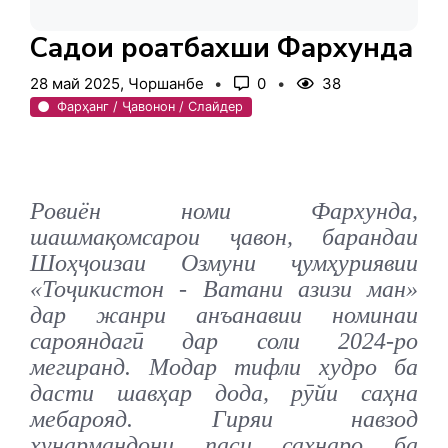
Садои роҳатбахши Фархунда
28 май 2025, Чоршанбе
0
38
Фарҳанг / Ҷавонон / Слайдер
Ровиён номи Фархунда,
шашмақомсарои ҷавон, барандаи
Шоҳҷоизаи Озмуни ҷумҳуриявии
«Тоҷикистон - Ватани азизи ман»
дар жанри анъанавии номинаи
сарояндагӣ дар соли 2024-ро
мегиранд. Модар тифли худро ба
дасти шавҳар дода, рӯйи саҳна
мебарояд. Гиряи навзод
ҳунармандони паси саҳнаро ба