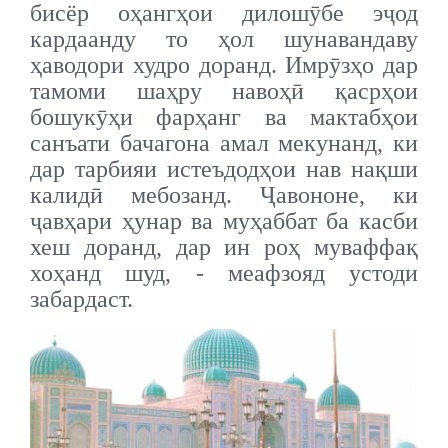
бисёр оҳангҳои дилошӯбе эҷод
кардаанду то ҳол шунавандаву
ҳаводори худро доранд. Имрӯзҳо дар
тамоми шаҳру навоҳӣ қасрҳои
бошукӯҳи фарҳанг ва мактабҳои
санъати бачагона амал мекунанд, ки
дар тарбияи истеъдодҳои нав нақши
калидӣ мебозанд. Ҷавононе, ки
ҷавҳари ҳунар ва муҳаббат ба касби
хеш доранд, дар ин роҳ муваффақ
хоҳанд шуд, - меафзояд устоди
забардаст.