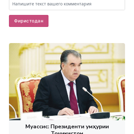
Фиристодан
Муассис: Президенти Ҷумҳурии
Тоҷикистон