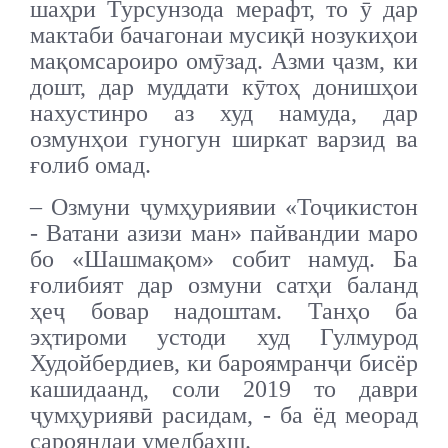
шаҳри Турсунзода мерафт, то ӯ дар
мактаби бачагонаи мусиқӣ нозукиҳои
мақомсароиро омӯзад. Азми ҷазм, ки
дошт, дар муддати кӯтоҳ донишҳои
нахустинро аз худ намуда, дар
озмунҳои гуногун ширкат варзид ва
ғолиб омад.
– Озмуни ҷумҳуриявии «Тоҷикистон
- Ватани азизи ман» пайвандии маро
бо «Шашмақом» собит намуд. Ба
ғолибият дар озмуни сатҳи баланд
ҳеҷ бовар надоштам. Танҳо ба
эҳтироми устоди худ Гулмурод
Худойбердиев, ки бароям
ранҷи бисёр
кашидаанд, соли 2019 то даври
ҷумҳуриявӣ расидам, - ба ёд меорад
сарояндаи умедбахш.