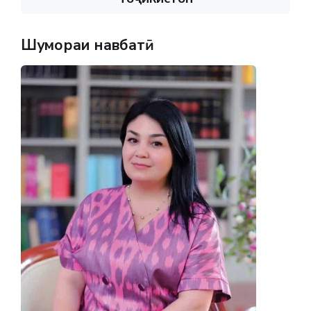
Шумораи навбатӣ