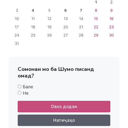
1
2
3
4
5
6
7
8
9
10
11
12
13
14
15
16
17
18
19
20
21
22
23
24
25
26
27
28
29
30
31
Сомонаи мо ба Шумо писанд
омад?
Бале
Не
Овоз додан
Натиҷаҳо