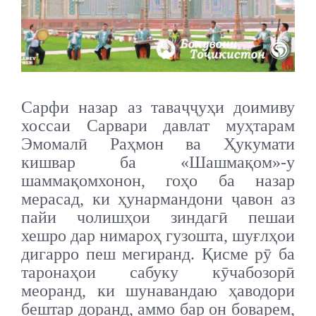
Сарфи назар аз таваҷҷуҳи доимиву
хоссаи Сарвари давлат муҳтарам
Эмомалӣ Раҳмон ва Ҳукумати
кишвар ба «Шашмақом»-у
шаммақомхонон, гоҳо ба назар
мерасад, ки ҳунармандони ҷавон аз
пайи чолишҳои зиндагӣ пешаи
хешро дар нимароҳ гузошта, шуғлҳои
дигарро пеш мегиранд. Қисме рӯ ба
таронаҳои сабуку кӯчабозорӣ
меоранд, ки шунавандаю ҳаводори
бештар доранд, аммо бар он боварем,