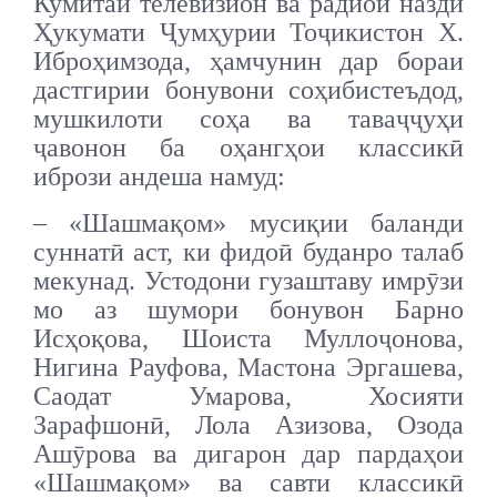
Кумитаи телевизион ва радиои назди
Ҳукумати Ҷумҳурии Тоҷикистон Х.
Иброҳимзода, ҳамчунин дар бораи
дастгирии бонувони соҳибистеъдод,
мушкилоти соҳа ва таваҷҷуҳи
ҷавонон ба оҳангҳои классикӣ
ибрози андеша намуд:
– «Шашмақом» мусиқии баланди
суннатӣ аст, ки фидоӣ буданро талаб
мекунад. Устодони гузаштаву имрӯзи
мо аз шумори бонувон Барно
Исҳоқова, Шоиста Муллоҷонова,
Нигина Рауфова, Мастона Эргашева,
Саодат Умарова, Хосияти
Зарафшонӣ, Лола Азизова, Озода
Ашӯрова ва дигарон дар пардаҳои
«Шашмақом» ва савти классикӣ