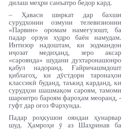
дилаш меҳри санъатро бедор кард.
– Ҳаваси ширкат дар бахши
сурудхонии озмуни телевизионии
«Парвин» оромам намегузошт, ба
падар орзуи худро баён намудам.
Интизор надоштам, ки зодмандон
иҷозат медиҳанд, зеро аксар
«сароянда» шудани духтаронашонро
қабул надоранд. Ғайричашмдошт
қиблагоҳ, ки дӯстдори таронаҳои
классикӣ буданд, таъкид карданд, ки
сурудҳои шашмақом сароям, тамоми
шароитро бароям фароҳам меоранд, -
гуфт дар оғоз Фархунда.
Падар роҳкушои ояндаи ҳунарвар
шуд. Ҳамроҳи ӯ аз Шаҳринав ба