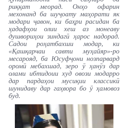
риққат меорад. Онҳо офарин
мехонанд ба шуҷоату маҳорати як
модари ҷавон, ки баҳри расидан ба
ҳадафҳои олии хеш аз монеаву
душвориҳои зиндагӣ ҳарос надорад.
Садои роҳатбахши модар, ки
«Қашқарчаи савти муҳайяр»-ро
месарояд, ба Юсуфҷони нозпарвард
оромӣ мебахшад, зеро ӯ ҳанӯз дар
олами ибтидоии худ овози модарро
дар пардаҳои мусиқии классикӣ
шунидаву дар гаҳвора бо ӯ ҳамовоз
буд.