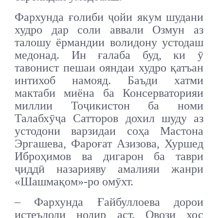
Фархунда ғолиби ҷойи якум шудани
худро дар соли аввали Озмун аз
талошу ёрмандии волидону устодаш
медонад. Ин ғалаба буд, ки ӯ
тавонист пешаи ояндаи худро қатъан
интихоб намояд. Баъди хатми
мактаби миёна ба Консерваторияи
миллии Тоҷикистон ба номи
Талабхӯҷа Сатторов дохил шуду аз
устодони варзидаи соҳа Мастона
Эргашева, Фароғат Азизова, Хуршед
Иброҳимов ва дигарон ба таври
ҷиддӣ назарияву амалияи жанри
«Шашмақом»-ро омӯхт.
– Фархунда Ғайбуллоева дорои
истеъдоди нодир аст. Овози хос