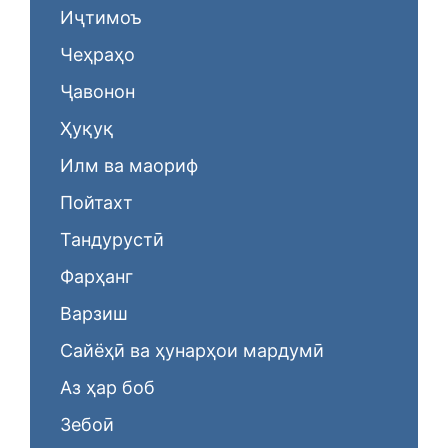
Иҷтимоъ
Чеҳраҳо
Ҷавонон
Ҳуқуқ
Илм ва маориф
Пойтахт
Тандурустӣ
Фарҳанг
Варзиш
Сайёҳӣ ва ҳунарҳои мардумӣ
Аз ҳар боб
Зебоӣ