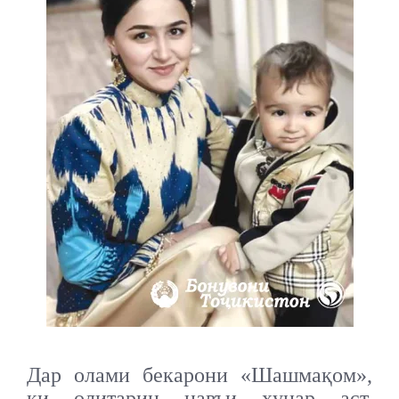
Дар олами бекарони «Шашмақом»,
ки олитарин навъи ҳунар аст,