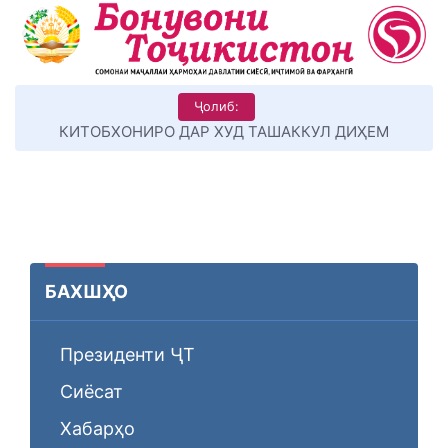
Ҷолиб:
КИТОБХОНИРО ДАР ХУД ТАШАККУЛ ДИҲЕМ
БАХШҲО
Президенти ҶТ
Сиёсат
Хабарҳо