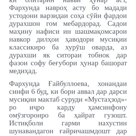
Фархунда навроҳ асту бо мадади
устодони варзидаи соҳа сӯйи фардои
дурахшон гом мебардорад. Садои
маҳину нафиси ин шашмақомсарои
навкор дилҳои ҳаводори мусиқии
классикиро ба хурӯш оварда, аз
дурахши як ситораи тобнок дар
фазои софу беғубори ҳунар башорат
медиҳад.
Фархунда Ғайбуллоева, хонандаи
синфи 6 буд, ки бори аввал дар дарси
мусиқии мактаб суруди «Мустаҳзод»-
ро иҷро карду ҳамсинфону
омӯзгоронро ба ҳайрат гузошт.
Истиқболи гарми нахустин
шунавандагон ғайричашмдошт дар