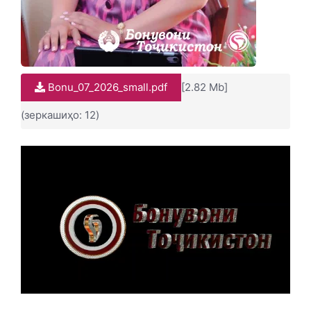
Bonu_07_2026_small.pdf
[2.82 Mb]
(зеркашиҳо: 12)