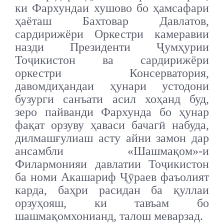
ки Фархундаи хушово бо ҳамсафари
ҳаёташ Бахтовар Давлатов,
сардирижёри Оркестри камеравии
назди Президенти Ҷумҳурии
Тоҷикистон ва сардирижёри
оркестри Консерватория,
давомдиҳандаи ҳунари устодони
бузурги санъати асил хоҳанд буд,
зеро пайванди Фархунда бо ҳунар
фақат орзуву ҳаваси бачагӣ набуда,
дилмашғулиаш асту айни замон дар
ансамбли «Шашмақом»-и
Филармонияи давлатии Тоҷикистон
ба номи Акашариф Ҷӯраев фаъолият
карда, баҳри расидан ба қуллаи
орзуҳояш, ки тавъам бо
шашмақомхонианд, талош меварзад.