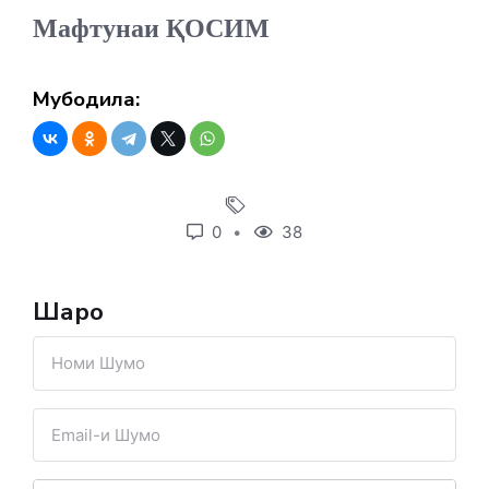
Мафтунаи ҚОСИМ
Мубодила:
0
38
Шарҳҳо