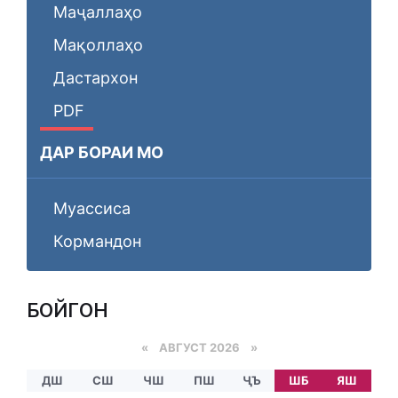
Маҷаллаҳо
Мақоллаҳо
Дастархон
PDF
ДАР БОРАИ МО
Муассиса
Кормандон
БОЙГОНӢ
«
АВГУСТ 2026 »
ДШ
СШ
ЧШ
ПШ
ҶЪ
ШБ
ЯШ