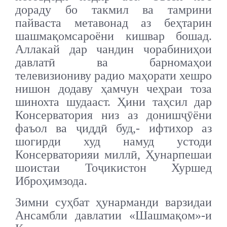
дораду бо такмил ва тамрини
пайваста метавонад аз беҳтарин
шашмақомсароёни кишвар бошад.
Аллакай дар чандин чорабиниҳои
давлатӣ ва барномаҳои
телевизиониву радио маҳорати хешро
нишон додаву ҳамчун чеҳраи тоза
шинохта шудааст. Ҳини таҳсил дар
Консерватория низ аз донишҷӯёни
фаъол ва ҷиддӣ буд,- ифтихор аз
шогирди худ намуд устоди
Консерваторияи миллӣ, Ҳунарпешаи
шоистаи Тоҷикистон Хуршед
Иброҳимзода.
Зимни суҳбат ҳунарманди варзидаи
Ансамбли давлатии «Шашмақом»-и