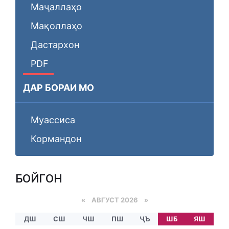
Маҷаллаҳо
Мақоллаҳо
Дастархон
PDF
ДАР БОРАИ МО
Муассиса
Кормандон
БОЙГОНӢ
«
АВГУСТ 2026 »
ДШ
СШ
ЧШ
ПШ
ҶЪ
ШБ
ЯШ