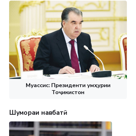
Муассис: Президенти Ҷумҳурии
Тоҷикистон
Шумораи навбатӣ