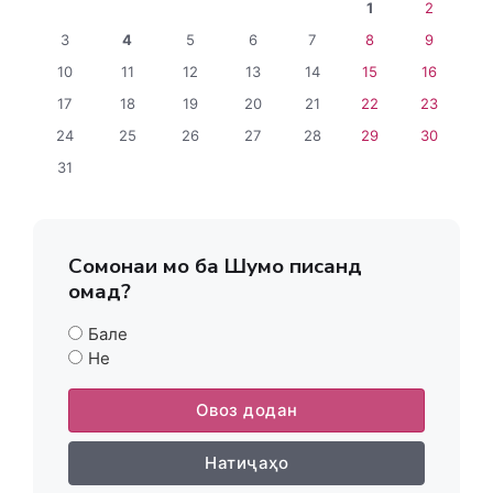
1
2
3
4
5
6
7
8
9
10
11
12
13
14
15
16
17
18
19
20
21
22
23
24
25
26
27
28
29
30
31
Сомонаи мо ба Шумо писанд
омад?
Бале
Не
Овоз додан
Натиҷаҳо