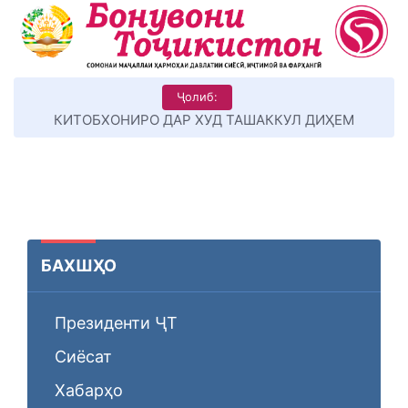
Ҷолиб:
КИТОБХОНИРО ДАР ХУД ТАШАККУЛ ДИҲЕМ
БАХШҲО
Президенти ҶТ
Сиёсат
Хабарҳо