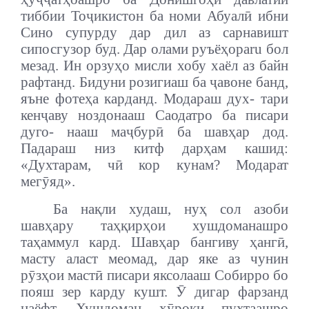
тиббии Тоҷикистон ба номи Абуалӣ ибни
Сино супурду дар дил аз сарнавишт
сипосгузор буд. Дар олами руъёҳоparu бол
мезад. Ин орзуҳо мисли хобу хаёл аз байн
рафтанд. Бидуни розигиаш ба ҷавоне банд,
яъне фотеҳа карданд. Модараш дух- тари
кенҷаву ноздонааш Саодатро ба писари
дуго- нааш маҷбурӣ ба шавҳар дод.
Падараш низ китф дарҳам кашид:
«Духтарам, чӣ кор кунам? Модарат
мегӯяд».
Ба нақли худаш, нуҳ сол азоби
шавҳару таҳқирҳои хушдоманашро
таҳаммул кард. Шавҳар бангиву ҳангӣ,
масту аласт меомад, дар яке аз чунин
рӯзҳои мастӣ писари яксолааш Собирро бо
пояш зер карду кушт. Ӯ дигар фарзанд
наёфт. Хушдоман хӯроки пухтаашро