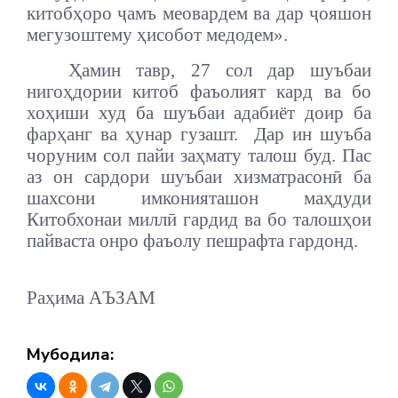
китобҳоро ҷамъ меовардем ва дар ҷояшон
мегузоштему ҳисобот медодем».
Ҳамин тавр, 27 сол дар шуъбаи
нигоҳдории китоб фаъолият кард ва бо
хоҳиши худ ба шуъбаи адабиёт доир ба
фарҳанг ва ҳунар гузашт.
Дар ин шуъба
чоруним сол пайи заҳмату талош буд. Пас
аз он сардори шуъбаи хизматрасонӣ ба
шахсони имконияташон маҳдуди
Китобхонаи миллӣ гардид ва бо талошҳои
пайваста онро фаъолу пешрафта гардонд.
Раҳима АЪЗАМ
Мубодила: