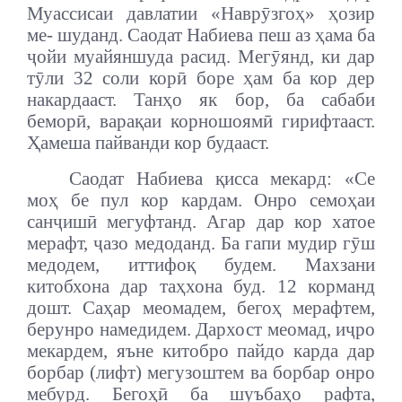
Муассисаи давлатии «Наврӯзгоҳ» ҳозир
ме- шуданд. Саодат Набиева пеш аз ҳама ба
ҷойи муайяншуда расид. Мегӯянд, ки дар
тӯли 32 соли корӣ боре ҳам ба кор дер
накардааст. Танҳо як бор, ба сабаби
беморӣ, варақаи корношоямӣ гирифтааст.
Ҳамеша пайванди кор будааст.
Саодат Набиева қисса мекард: «Се
моҳ бе пул кор кардам. Онро семоҳаи
санҷишӣ мегуфтанд. Агар дар кор хатое
мерафт, ҷазо медоданд. Ба гапи мудир гӯш
медодем, иттифоқ будем. Махзани
китобхона дар таҳхона буд. 12 корманд
дошт. Са
ҳ
ар меомадем, бегоҳ мерафтем,
берунро намедидем. Дархост меомад, иҷро
мекардем, яъне китобро пайдо карда дар
борбар (лифт) мегузоштем ва борбар онро
мебурд. Бегоҳӣ ба шуъбаҳо рафта,