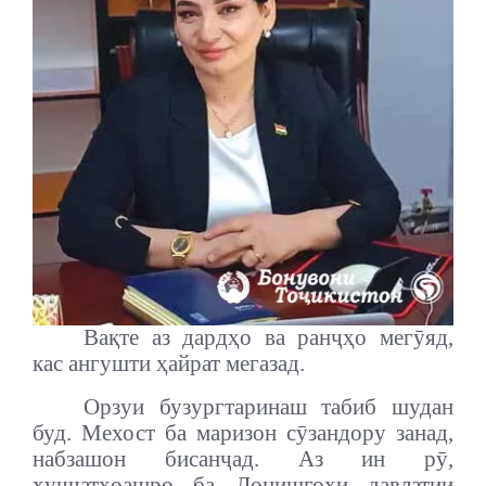
Ва
қ
те аз дардҳо ва ранҷҳо мегӯяд,
кас ангушти ҳайрат мегазад.
Орзуи бузургтаринаш табиб шудан
буд. Мехост ба маризон сӯзандору занад,
набзашон бисанҷад. Аз ин рӯ,
ҳуҷҷатҳоашро ба Донишгоҳи давлатии