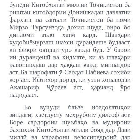
бунёди Китобхонаи миллии Тоҷикистон ба
риштаи китобдории Донишкадаи давлатии
фарҳанг ва санъати Тоҷикистон ба номи
Мирзо Турсунзода дохил шуда, онро бо
дипломи аъло хатм кард. Шавҳари
худобиёмурзаш шахси дурандеше будааст,
ки фикри ояндаи ӯро карда буд. Ӯ барои
ин дурандешӣ ва хидмате, ки аз шавҳари
равоншодаш дар ҳаққаш кард, миннатдор
аст. Ба шарофати ӯ Саодат Набиева соҳиби
кор аст. Ифтихор дорад, ки узви хонаводаи
Акашариф Ҷӯраев аст, ҳарчанд ӯро
надидааст.
Бо вуҷуд
и
баъзе ноадолатиҳои
зиндагӣ, ҳаётдӯсту меҳрубону дилсоф аст.
Боре сардорони шуъбаҳо ва мудирони
бахшҳои Китобхонаи миллӣ бояд дар Дави
миллӣ ва марафони велосипедронӣ дар