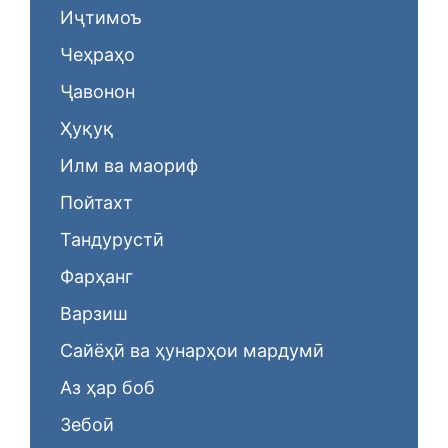
Иҷтимоъ
Чеҳраҳо
Ҷавонон
Ҳуқуқ
Илм ва маориф
Пойтахт
Тандурустӣ
Фарҳанг
Варзиш
Сайёҳӣ ва ҳунарҳои мардумӣ
Аз ҳар боб
Зебоӣ