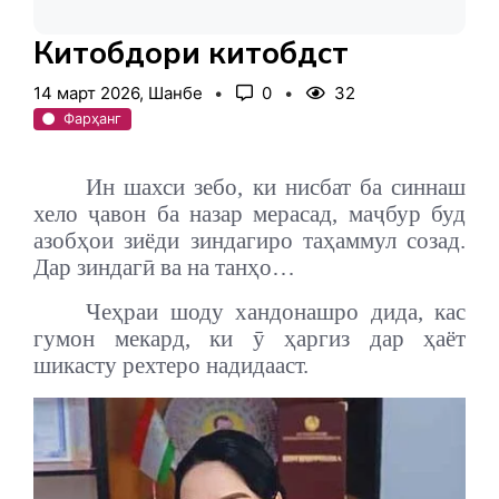
Китобдори китобдӯст
14 март 2026, Шанбе
0
32
Фарҳанг
Ин шахси зебо, ки нисбат ба синнаш
хело ҷавон ба назар мерасад, маҷбур буд
азобҳои зиёди зиндагиро таҳаммул созад.
Дар зиндагӣ ва на танҳо…
Чеҳраи шоду хандонашро дида, кас
гумон мекард, ки ӯ ҳаргиз дар ҳаёт
шикасту рехтеро надидааст.