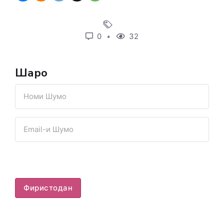
0
32
Шарҳҳо
Фиристодан