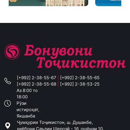
[+992] 2-38-55-67
|
[+992] 2-38-55-65
[+992] 2-38-55-68
|
[+992] 2-38-53-25
Аз 8:00 то
18:00
Рӯзи
истироҳат,
Якшанбе
Ҷумҳурии Тоҷикистон, ш. Душанбе,
хиёбони Саъдии Шерозӣ - 16, ошёнаи 10.