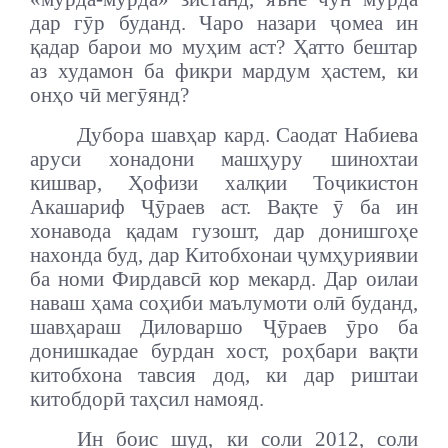
дар гӯр буданд. Чаро назари ҷомеа ин
қадар барои мо муҳим аст? Ҳатто бештар
аз худамон ба фикри мардум ҳастем, ки
онҳо чӣ мегӯянд?
Дубора шавҳар кард. Саодат Набиева
аруси хонадони машҳуру шинохтаи
кишвар, Ҳофизи халқии Тоҷикистон
Акашариф Ҷӯраев аст. Ва
қ
те ӯ ба ин
хонавода қадам гузошт, дар донишго
ҳ
е
нахонда буд, дар Китобхонаи ҷумҳуриявии
ба номи Фирдавсӣ кор мекард. Дар оилаи
наваш ҳама соҳиби маълумоти олӣ буданд,
шавҳараш Диловаршо Ҷӯраев ӯро ба
донишкадае бурдан хост, роҳбари вақти
китобхона тавсия дод, ки дар риштаи
китобдорӣ таҳсил намояд.
Ин боис шуд, ки соли 2012, соли