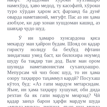
намехӯрд, ҳаво медод, ту касофатӣ, хӯроки
туро хӯрдан ҳаром аст, фарзанд ба дунё
оварда наметавонӣ, мегуфт. Пас аз ин ҳама
азобҳое, ки дар хонаи хушдоман кашид, аз
шавҳар ҷудо шуд.
Ӯ ин ҳамаро хунсардона қиса
мекарду ман ҳайрон будам. Шояд он қадар
гиристу нолиду ба беҳбуд ёфтани
зиндагиаш умед баст, ки билохира ноумед
шуду ба тақдир тан дод. Вале ман ором
шунида наметавонистам суханҳоашро.
Мепурсам чӣ чиз боис шуд, то ин ҳама
озору таҳқирро таҳаммул кардӣ? Посухаш
кӯтоҳ буд: «Аз гапи мардум метарсидам.
Яъне, ин ҳама таҳқиру хушунат, оби дида
рехтан ба як гапи мардум меарзад? Чӣ
қадар занҳо барои ҳарфи мардум шуда
«мурда-мурда» зистанд, яъне чун мурда