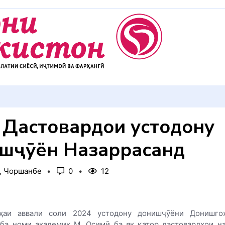
АККУЛ ДИҲЕМ
 Дастовардҳои устодону
шҷӯён Назаррасанд
, Чоршанбе
0
12
аи аввали соли 2024 устодону донишҷӯёни Донишго
ба номи академик М. Осимӣ ба як қатор дастовардҳои н