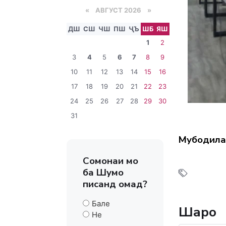
«
АВГУСТ 2026 »
ДШ
СШ
ЧШ
ПШ
ҶЪ
ШБ
ЯШ
1
2
3
4
5
6
7
8
9
10
11
12
13
14
15
16
17
18
19
20
21
22
23
24
25
26
27
28
29
30
31
Мубодила
Сомонаи мо
ба Шумо
писанд омад?
Бале
Шарҳҳо
Не