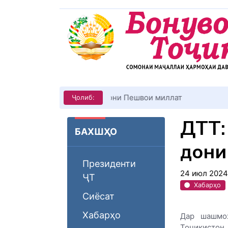
КИТОБХОНИРО ДАР ХУД ТАШ
Ҷолиб:
ДТТ:
БАХШҲО
дони
Президенти
24 июл 2024
ҶТ
Хабарҳо
Сиёсат
Хабарҳо
Дар шашмоҳ
Тоҷикистон 