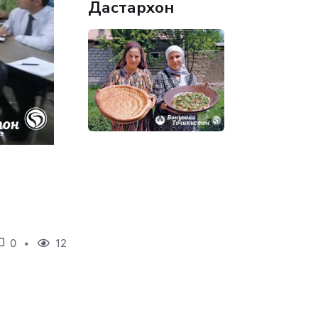
Дастархон
0
12