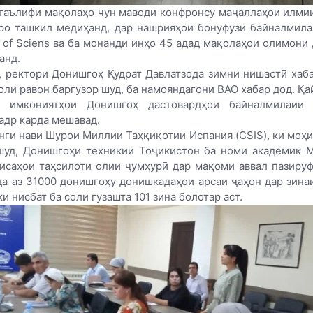
таълифи мақолаҳо чун маводи конфронсу маҷаллаҳои илми
ро ташкил медиҳанд, дар нашрияҳои бонуфузи байналмила
 of Sciens ва ба монанди инҳо 45 адад мақолаҳои олимони
анд.
, ректори Донишгоҳ Қудрат Давлатзода зимни нишастӣ хаба
оли равон баргузор шуд, ба намояндагони ВАО хабар дод. Қа
 имкониятҳои Донишгоҳ дастовардҳои байналмилаии
адр карда мешавад.
нги нави Шурои Миллии Таҳқиқотии Испания (CSIS), ки моҳи
шуд, Донишгоҳи техникии Тоҷикистон ба номи академик М
исаҳои таҳсилоти олии ҷумҳурӣ дар мақоми аввал пазируф
а аз 31000 донишгоҳу донишкадаҳои арсаи ҷаҳон дар зина
ки нисбат ба соли гузашта 101 зина болотар аст.