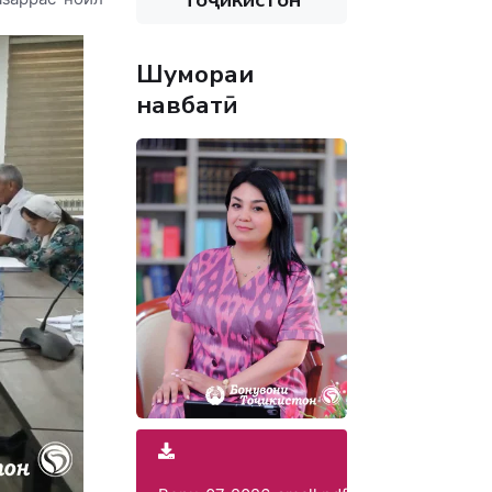
Шумораи
навбатӣ