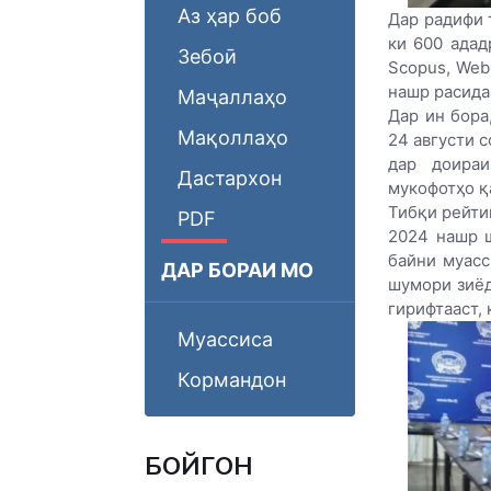
Аз ҳар боб
Дар радифи 
ки 600 адад
Зебоӣ
Scopus, Web
нашр расида
Маҷаллаҳо
Дар ин бора
Мақоллаҳо
24 августи с
дар доираи
Дастархон
мукофотҳо қ
Тибқи рейти
PDF
2024 нашр 
байни муасс
ДАР БОРАИ МО
шумори зиёд
гирифтааст, 
Муассиса
Кормандон
БОЙГОНӢ