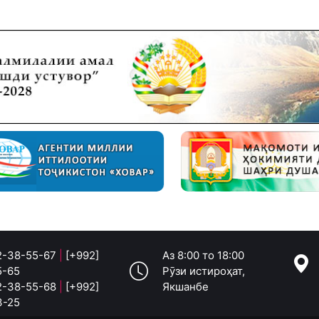
 2-38-55-67
|
[+992]
Аз 8:00 то 18:00
5-65
Рӯзи истироҳат,
 2-38-55-68
|
[+992]
Якшанбе
3-25