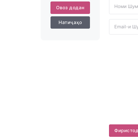
Овоз додан
Натиҷаҳо
Фиристо