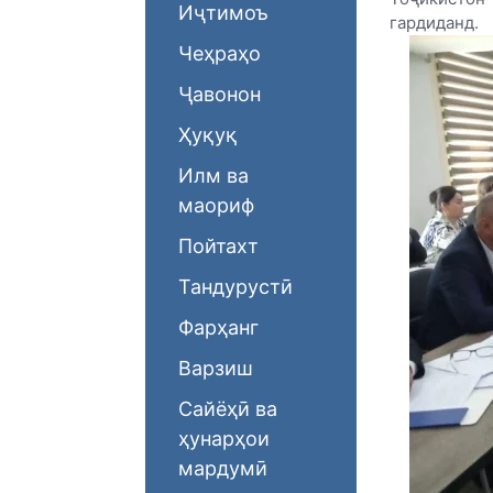
Иҷтимоъ
гардиданд.
Чеҳраҳо
Ҷавонон
Ҳуқуқ
Илм ва
маориф
Пойтахт
Тандурустӣ
Фарҳанг
Варзиш
Сайёҳӣ ва
ҳунарҳои
мардумӣ