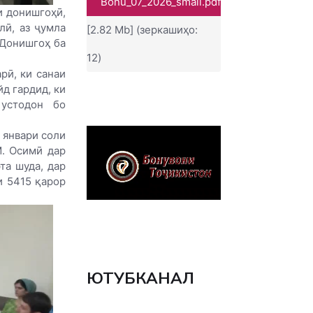
Bonu_07_2026_small.pdf
и донишгоҳӣ,
лӣ, аз ҷумла
[2.82 Mb] (зеркашиҳо:
 Донишгоҳ ба
12)
рӣ, ки санаи
йд гардид, ки
 устодон бо
 январи соли
. Осимӣ дар
та шуда, дар
и 5415 қарор
ЮТУБКАНАЛ