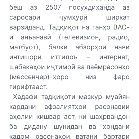
беш аз 2507 посухдиҳанда аз
саросари ҷумҳурӣ ширкат
варзиданд. Тадқиқот на танҳо ВАО-
и анъанавӣ (телевизион, радио,
матбуот), балки абзорҳои нави
интишори иттилоъ – интернет,
шабакаҳои иҷтимоӣ ва паёмрасонҳо
(мессенҷер)-ҳоро низ фаро
гирифтааст.
Ҳадафи тадқиқоти мазкур муайян
кардани афзалиятҳои расонавии
аҳолии кишвар аст, ки шаҳрвандон
ба дидану шунидан ва хондани
кадом расонаҳои ватанӣ бартарӣ