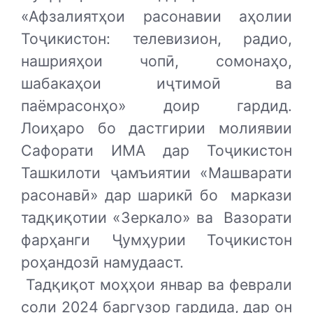
«Афзалиятҳои расонавии аҳолии
Тоҷикистон: телевизион, радио,
нашрияҳои чопӣ, сомонаҳо,
шабакаҳои иҷтимоӣ ва
паёмрасонҳо» доир гардид.
Лоиҳаро бо дастгирии молиявии
Сафорати ИМА дар Тоҷикистон
Ташкилоти ҷамъиятии «Машварати
расонавӣ» дар шарикӣ бо
маркази
тадқиқотии «Зеркало» ва
Вазорати
фарҳанги Ҷумҳурии Тоҷикистон
роҳандозӣ намудааст.
Тадқиқот моҳҳои январ ва феврали
соли 2024 баргузор гардида, дар он