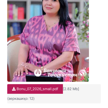
Bonu_07_2026_small.pdf
[2.82 Mb]
(зеркашиҳо: 12)