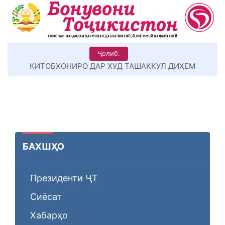
Ҷолиб:
КИТОБХОНИРО ДАР ХУД ТАШАККУЛ ДИҲЕМ
БАХШҲО
Президенти ҶТ
Сиёсат
Хабарҳо