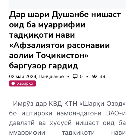
Дар шаҳри Душанбе нишаст
оид ба муаррифии
тадқиқоти нави
«Афзалиятҳои расонавии
аҳолии Тоҷикистон»
баргузор гардид
02 май 2024, Панҷшанбе
0
39
Хабарҳо
Имрӯз дар КВД КТН «Шарқи Озод»
бо иштироки намояндагони ВАО-и
давлатӣ ва хусусӣ нишаст оид ба
муаррифии тадқиқоти нави