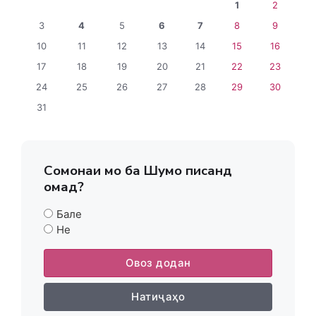
1
2
3
4
5
6
7
8
9
10
11
12
13
14
15
16
17
18
19
20
21
22
23
24
25
26
27
28
29
30
31
Сомонаи мо ба Шумо писанд
омад?
Бале
Не
Овоз додан
Натиҷаҳо