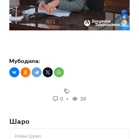
Мубодила:
0
39
Шарҳҳо