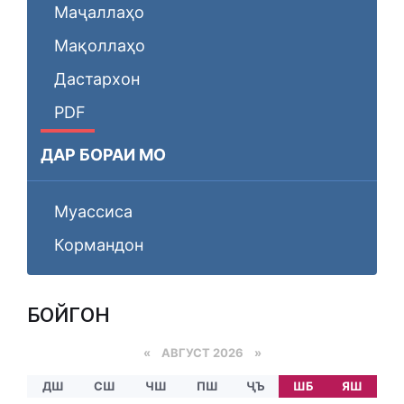
Маҷаллаҳо
Мақоллаҳо
Дастархон
PDF
ДАР БОРАИ МО
Муассиса
Кормандон
БОЙГОНӢ
«
АВГУСТ 2026 »
ДШ
СШ
ЧШ
ПШ
ҶЪ
ШБ
ЯШ