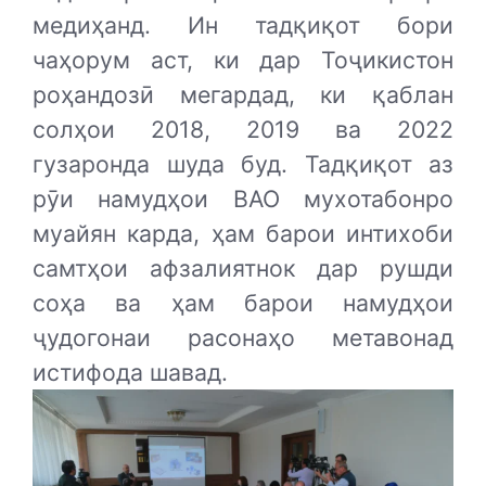
медиҳанд. Ин тадқиқот бори
чаҳорум аст, ки дар Тоҷикистон
роҳандозӣ мегардад, ки қаблан
солҳои 2018, 2019 ва 2022
гузаронда шуда буд. Тадқиқот аз
рӯи намудҳои ВАО мухотабонро
муайян карда, ҳам барои интихоби
самтҳои афзалиятнок дар рушди
соҳа ва ҳам барои намудҳои
ҷудогонаи расонаҳо метавонад
истифода шавад.