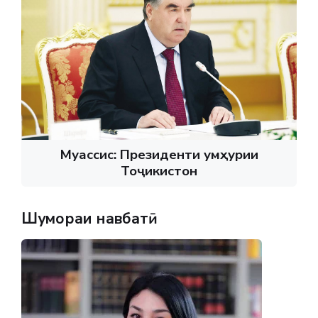
Муассис: Президенти Ҷумҳурии
Тоҷикистон
Шумораи навбатӣ