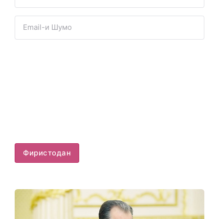
Фиристодан