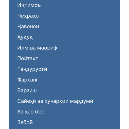
Иҷтимоъ
Чеҳраҳо
Ҷавонон
Ҳуқуқ
Илм ва маориф
Пойтахт
Тандурустӣ
Фарҳанг
Варзиш
Сайёҳӣ ва ҳунарҳои мардумӣ
Аз ҳар боб
Зебоӣ