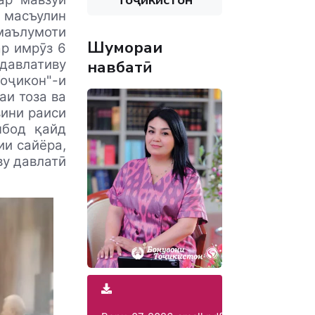
н масъулин
маълумоти
Шумораи
ар имрӯз 6
навбатӣ
давлативу
оҷикон"-и
аи тоза ва
вини раиси
нбод қайд
ии сайёра,
ву давлатӣ