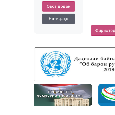
Овоз додан
Натиҷаҳо
Фиристо