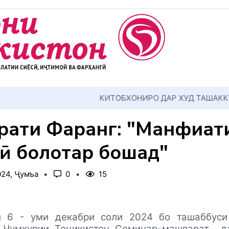
АККУЛ ДИҲЕМ
рати Фарҳанг: "Манфиат
ӣ болотар бошад"
024, Ҷумъа
0
15
 6 - уми декабри соли 2024 бо ташаббуси
 Ҷумҳурии Тоҷикистон Семинар-машварат
д