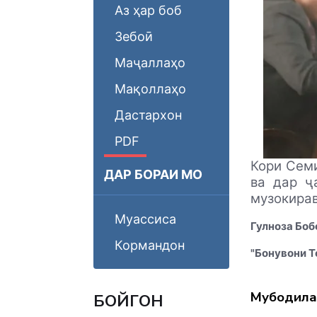
Аз ҳар боб
Зебоӣ
Маҷаллаҳо
Мақоллаҳо
Дастархон
PDF
Кори Сем
ДАР БОРАИ МО
ва дар ҷ
музокирав
Муассиса
Гулноза Бо
Кормандон
"Бонувони Т
Мубодила
БОЙГОНӢ