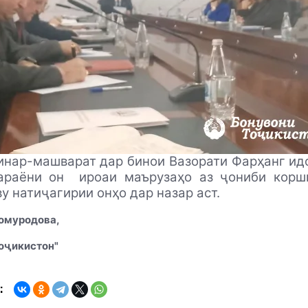
инар-машварат дар бинои Вазорати Фарҳанг ид
араёни он
ироаи маърузаҳо аз ҷониби корш
у натиҷагирии онҳо дар назар аст.
бомуродова,
оҷикистон"
: