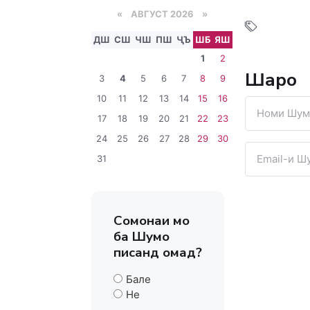
«
АВГУСТ 2026 »
ДШ
СШ
ЧШ
ПШ
ҶЪ
ШБ
ЯШ
1
2
Шарҳҳо
3
4
5
6
7
8
9
10
11
12
13
14
15
16
17
18
19
20
21
22
23
24
25
26
27
28
29
30
31
Сомонаи мо
ба Шумо
писанд омад?
Бале
Не