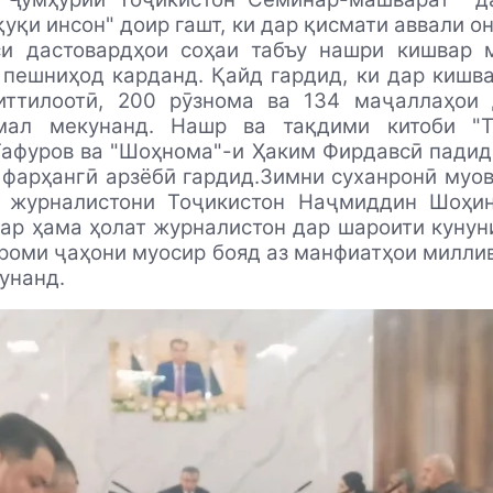
қуқи инсон" доир гашт, ки дар қисмати аввали о
си дастовардҳои соҳаи табъу нашри кишвар 
 пешниҳод карданд.
Қайд гардид, ки дар кишв
иттилоотӣ, 200 рӯзнома ва 134 маҷаллаҳои 
мал мекунанд. Нашр ва тақдими китоби "Т
афуров ва "Шоҳнома"-и Ҳаким Фирдавсӣ падид
фарҳангӣ арзёбӣ гардид.Зимни суханронӣ муо
 журналистони Тоҷикистон Наҷмиддин Шоҳи
дар ҳама ҳолат журналистон дар шароити кунун
роми ҷаҳони муосир бояд аз манфиатҳои милли
унанд.