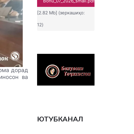
Bonu_07_2026_small.pdf
[2.82 Mb] (зеркашиҳо:
12)
ома дорад
иносон ва
ЮТУБКАНАЛ