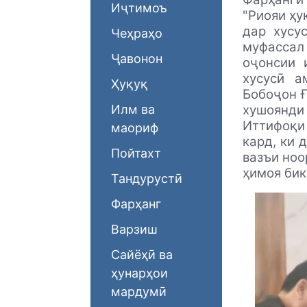
Иҷтимоъ
"Риояи ҳу
дар хусу
Чеҳраҳо
муфассал
Ҷавонон
оҷонсии 
хусусӣ а
Ҳуқуқ
Бобоҷон Ғ
Илм ва
хушоянди 
Иттифоқи
маориф
кард, ки 
Пойтахт
вазъи ноо
ҳимоя бик
Тандурустӣ
Фарҳанг
Варзиш
Сайёҳӣ ва
ҳунарҳои
мардумӣ