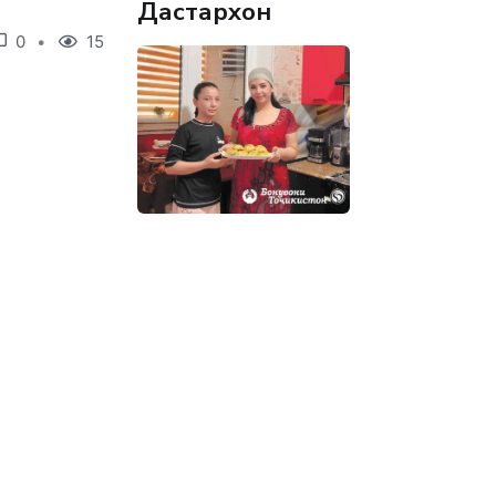
Дастархон
0
15