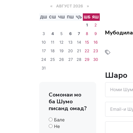
«
АВГУСТ 2026 »
ДШ
СШ
ЧШ
ПШ
ҶЪ
ШБ
ЯШ
1
2
Мубодила
3
4
5
6
7
8
9
10
11
12
13
14
15
16
17
18
19
20
21
22
23
24
25
26
27
28
29
30
31
Шарҳҳо
Сомонаи мо
ба Шумо
писанд омад?
Бале
Не