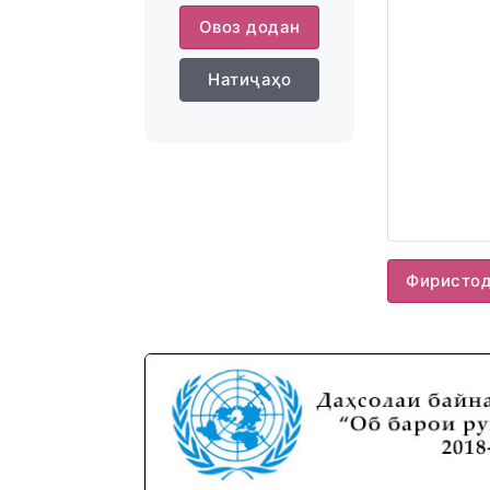
Овоз додан
Натиҷаҳо
Фиристо