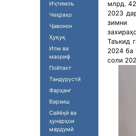
млрд. 42
Иҷтимоъ
2023 дар
Чеҳраҳо
зимни
Ҷавонон
захираҳ
Ҳуқуқ
Таъкид 
Илм ва
2024 ба 
маориф
соли 202
Пойтахт
Тандурустӣ
Фарҳанг
Варзиш
Сайёҳӣ ва
ҳунарҳои
мардумӣ