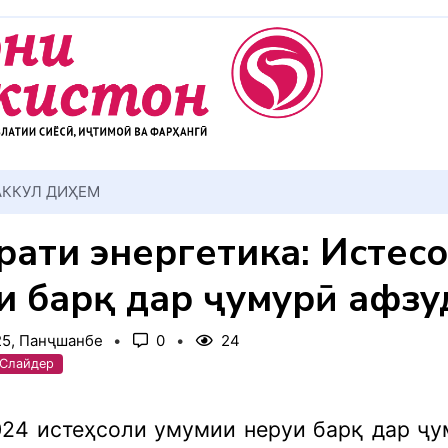
АККУЛ ДИҲЕМ
рати энергетика: Истеҳс
и барқ дар ҷумҳурӣ афзу
25, Панҷшанбе
0
24
 Слайдер
24 истеҳсоли умумии неруи барқ дар ҷу