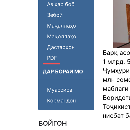
Аз ҳар боб
Зебоӣ
Маҷаллаҳо
Мақоллаҳо
Дастархон
Барқ ас
PDF
1 млрд. 
Ҷумҳурии
ДАР БОРАИ МО
млн сомо
маблағи 
Муассиса
Воридот
Кормандон
Тоҷикис
нисбат б
БОЙГОНӢ