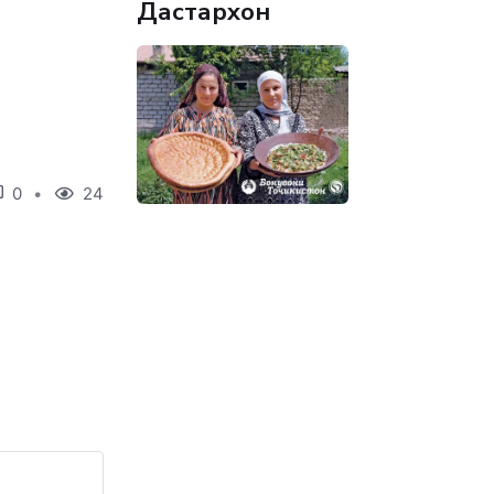
Дастархон
0
24