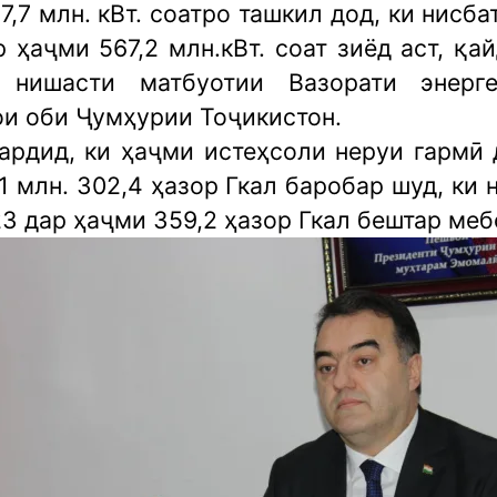
7,7 млн. кВт. соатро ташкил дод, ки нисба
 ҳаҷми 567,2 млн.кВт. соат зиёд аст, қа
нишасти матбуотии Вазорати энерг
ои оби Ҷумҳурии Тоҷикистон.
гардид, ки ҳаҷми истеҳсоли неруи гармӣ 
1 млн. 302,4 ҳазор Гкал баробар шуд, ки 
3 дар ҳаҷми 359,2 ҳазор Гкал бештар ме