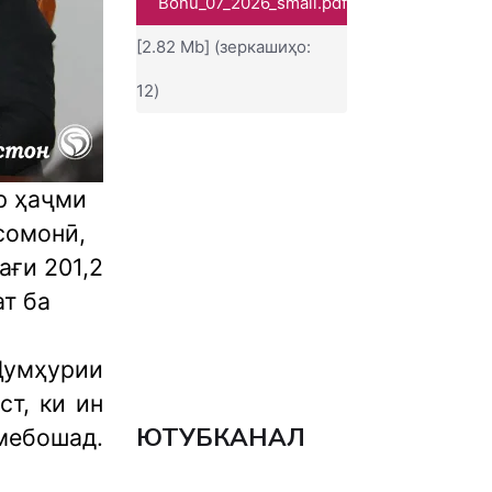
Bonu_07_2026_small.pdf
[2.82 Mb] (зеркашиҳо:
12)
р ҳаҷми
 сомонӣ,
ағи 201,2
ат ба
Ҷумҳурии
т, ки ин
ЮТУБКАНАЛ
 мебошад.