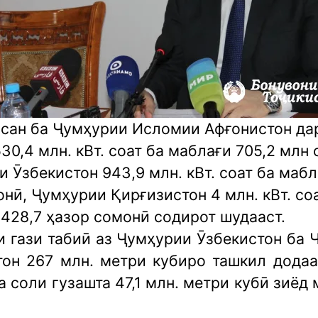
осан ба Ҷумҳурии Исломии Афғонистон да
530,4 млн. кВт. соат ба маблағи 705,2 млн
 Ӯзбекистон 943,9 млн. кВт. соат ба мабл
нӣ, Ҷумҳурии Қирғизистон 4 млн. кВт. со
428,7 ҳазор сомонӣ содирот шудааст.
и гази табиӣ аз Ҷумҳурии Ӯзбекистон ба 
тон 267 млн. метри кубиро ташкил додаас
а соли гузашта 47,1 млн. метри кубӣ зиёд