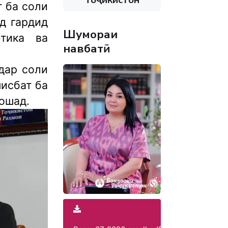
т ба соли
йд гардид
Шумораи
етика ва
навбатӣ
дар соли
нисбат ба
бошад.