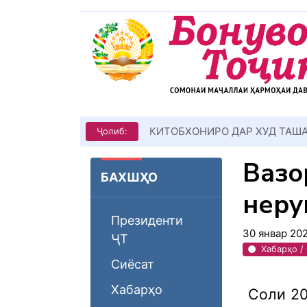
КИТОБХОНИРО ДАР ХУД ТАШ
Ҷолиб:
Вазо
БАХШҲО
неру
Президенти
30 январ 20
ҶТ
Хабарҳо /
Сиёсат
Хабарҳо
Соли 20