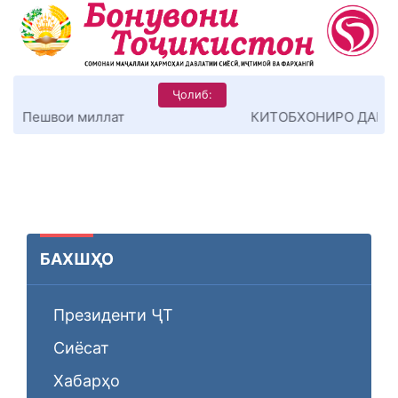
Ҷолиб:
КИТОБХОНИРО ДАР ХУД ТАШАККУЛ ДИҲЕМ
БАХШҲО
Президенти ҶТ
Сиёсат
Хабарҳо