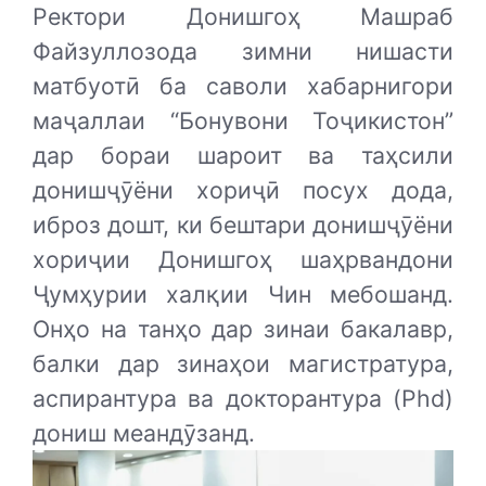
Ректори Донишгоҳ Машраб
Файзуллозода зимни нишасти
матбуотӣ ба саволи хабарнигори
маҷаллаи “Бонувони Тоҷикистон”
дар бораи шароит ва таҳсили
донишҷӯёни хориҷӣ посух дода,
иброз дошт, ки бештари донишҷӯёни
хориҷии Донишгоҳ шаҳрвандони
Ҷумҳурии халқии Чин мебошанд.
Онҳо на танҳо дар зинаи бакалавр,
балки дар зинаҳои магистратура,
аспирантура ва докторантура (Phd)
дониш меандӯзанд.