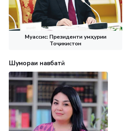
Муассис: Президенти Ҷумҳурии
Тоҷикистон
Шумораи навбатӣ