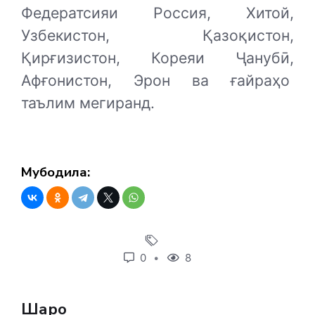
Федератсияи Россия, Хитой,
Узбекистон, Қазоқистон,
Қирғизистон, Кореяи Ҷанубӣ,
Афғонистон, Эрон ва ғайраҳо
таълим мегиранд.
Мубодила:
0
8
Шарҳҳо