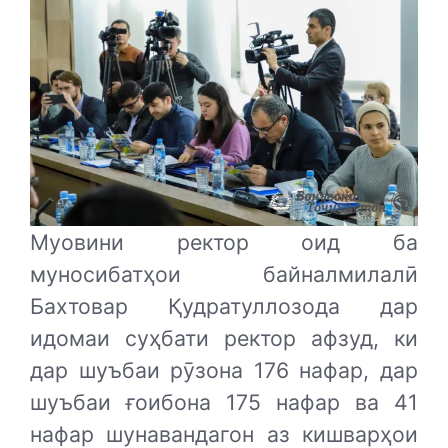
Муовини ректор оид ба
муносибатҳои байналмилалӣ
Бахтовар Қудратуллозода дар
идомаи суҳбати ректор афзуд, ки
дар шуъбаи рӯзона 176 нафар, дар
шуъбаи ғоибона 175 нафар ва 41
нафар шунавандагон аз кишварҳои