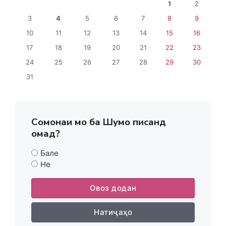
1
2
3
4
5
6
7
8
9
10
11
12
13
14
15
16
17
18
19
20
21
22
23
24
25
26
27
28
29
30
31
Сомонаи мо ба Шумо писанд
омад?
Бале
Не
Овоз додан
Натиҷаҳо