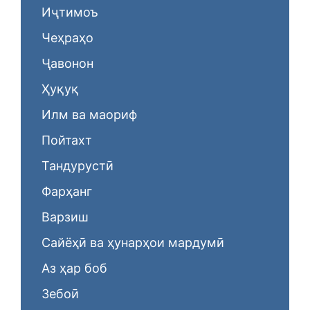
Иҷтимоъ
Чеҳраҳо
Ҷавонон
Ҳуқуқ
Илм ва маориф
Пойтахт
Тандурустӣ
Фарҳанг
Варзиш
Сайёҳӣ ва ҳунарҳои мардумӣ
Аз ҳар боб
Зебоӣ