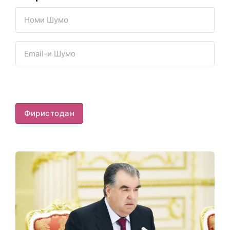
Фиристодан