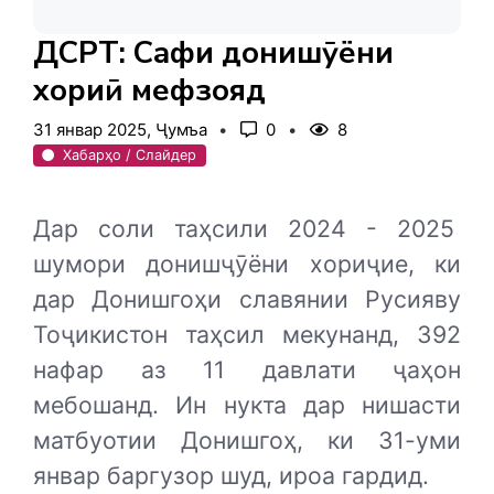
ДСРТ: Сафи донишҷӯёни
хориҷӣ мефзояд
31 январ 2025, Ҷумъа
0
8
Хабарҳо / Слайдер
Дар соли таҳсили 2024 - 2025
шумори донишҷӯёни хориҷие, ки
дар Донишгоҳи славянии Русияву
Тоҷикистон таҳсил мекунанд, 392
нафар аз 11 давлати ҷаҳон
мебошанд. Ин нукта дар нишасти
матбуотии Донишгоҳ, ки 31-уми
январ баргузор шуд, ироа гардид.