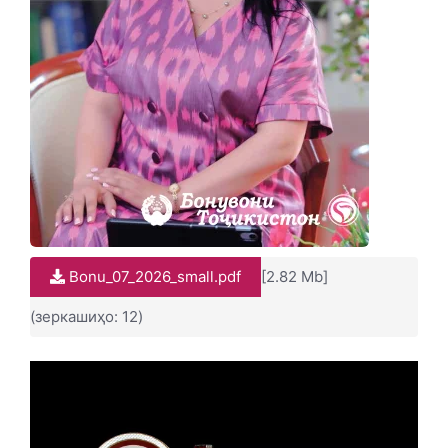
Bonu_07_2026_small.pdf
[2.82 Mb]
(зеркашиҳо: 12)