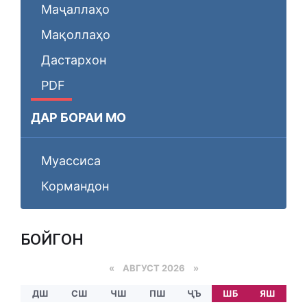
Маҷаллаҳо
Мақоллаҳо
Дастархон
PDF
ДАР БОРАИ МО
Муассиса
Кормандон
БОЙГОНӢ
«
АВГУСТ 2026 »
ДШ
СШ
ЧШ
ПШ
ҶЪ
ШБ
ЯШ