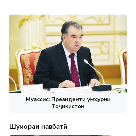
Муассис: Президенти Ҷумҳурии
Тоҷикистон
Шумораи навбатӣ