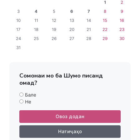
1
2
3
4
5
6
7
8
9
10
11
12
13
14
15
16
17
18
19
20
21
22
23
24
25
26
27
28
29
30
31
Сомонаи мо ба Шумо писанд
омад?
Бале
Не
Овоз додан
Натиҷаҳо