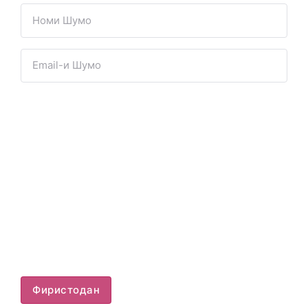
Фиристодан