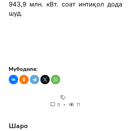
943,9 млн. кВт. соат интиқол дода
шуд.
Мубодила:
0
11
Шарҳҳо