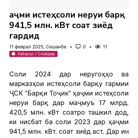
Ҳаҷми истеҳсоли неруи барқ
941,5 млн. кВт соат зиёд
гардид
11 феврал 2025, Сешанбе
0
11
Хабарҳо / Слайдер
Соли 2024 дар неругоҳҳо ва
марказҳои истеҳсоли барқу гармии
ҶСК “Барқи Тоҷик” ҳаҷми истеҳсоли
неруи барқ дар маҷмуъ 17 млрд.
420,5 млн. кВт соатро ташкил дод,
ки нисбат ба соли 2023 дар ҳаҷми
941,5 млн. кВт. соат зиёд аст. Дар ин