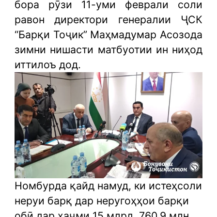
бора рӯзи 11-уми феврали соли
равон директори генералии ҶСК
“Барқи Тоҷик” Маҳмадумар Асозода
зимни нишасти матбуотии ин ниҳод
иттилоъ дод.
Номбурда қайд намуд, ки истеҳсоли
неруи барқ дар неругоҳҳои барқи
обӣ дар ҳаҷми 15 млрд. 760,9 млн.