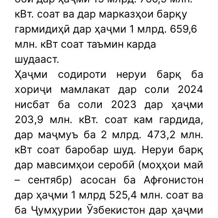
кВт. соат ва дар марказҳои барқу
гармидиҳӣ дар ҳаҷми 1 млрд. 659,6
млн. кВт соат таъмин карда
шудааст.
Ҳаҷми содироти неруи барқ ба
хориҷи мамлакат дар соли 2024
нисбат ба соли 2023 дар ҳаҷми
203,9 млн. кВт. соат кам гардида,
дар маҷмуъ ба 2 млрд. 473,2 млн.
кВт соат баробар шуд. Неруи барқ
дар мавсимҳои серобӣ (моҳҳои май
– сентябр) асосан ба Афғонистон
дар ҳаҷми 1 млрд 525,4 млн. соат ва
ба Ҷумҳурии Ӯзбекистон дар ҳаҷми