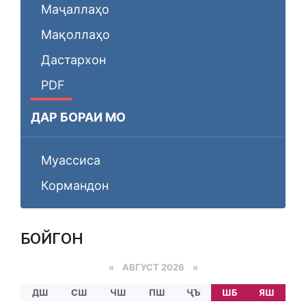
Маҷаллаҳо
Мақоллаҳо
Дастархон
PDF
ДАР БОРАИ МО
Муассиса
Кормандон
БОЙГОНӢ
«
АВГУСТ 2026 »
ДШ
СШ
ЧШ
ПШ
ҶЪ
ШБ
ЯШ