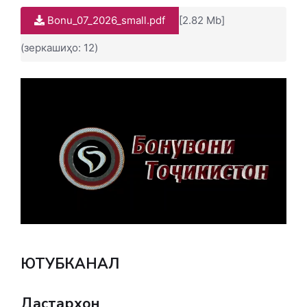
Bonu_07_2026_small.pdf
[2.82 Mb]
(зеркашиҳо: 12)
ЮТУБКАНАЛ
Дастархон