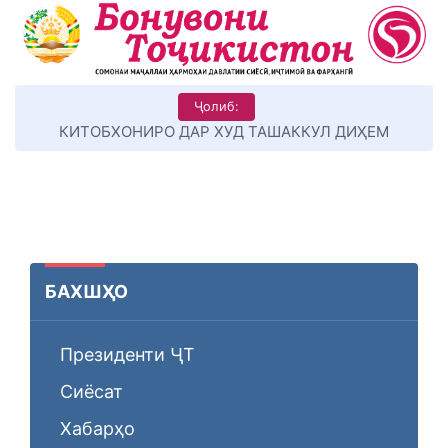
Ҷолиб:
КИТОБХОНИРО ДАР ХУД ТАШАККУЛ ДИҲЕМ
БАХШҲО
Президенти ҶТ
Сиёсат
Хабарҳо