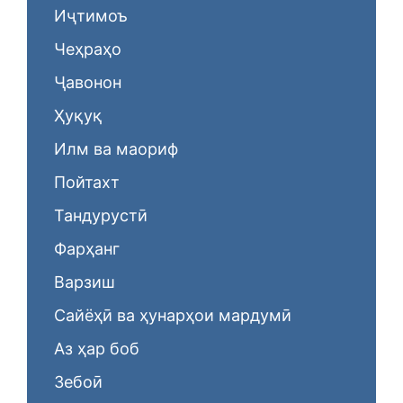
Иҷтимоъ
Чеҳраҳо
Ҷавонон
Ҳуқуқ
Илм ва маориф
Пойтахт
Тандурустӣ
Фарҳанг
Варзиш
Сайёҳӣ ва ҳунарҳои мардумӣ
Аз ҳар боб
Зебоӣ