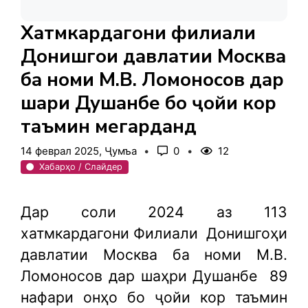
Хатмкардагони филиали
Донишгоҳи давлатии Москва
ба номи М.В. Ломоносов дар
шаҳри Душанбе бо ҷойи кор
таъмин мегарданд
14 феврал 2025, Ҷумъа
0
12
Хабарҳо / Слайдер
Дар соли 2024 аз 113
хатмкардагони Филиали
Донишгоҳи
давлатии Москва ба номи М.В.
Ломоносов дар шаҳри Душанбе
89
нафари онҳо бо ҷойи кор таъмин