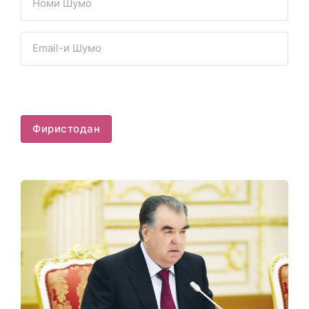
Фиристодан