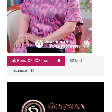
Bonu_07_2026_small.pdf
[2.82 Mb]
(зеркашиҳо: 12)