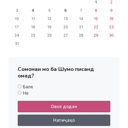
1
2
3
4
5
6
7
8
9
10
11
12
13
14
15
16
17
18
19
20
21
22
23
24
25
26
27
28
29
30
31
Сомонаи мо ба Шумо писанд
омад?
Бале
Не
Овоз додан
Натиҷаҳо