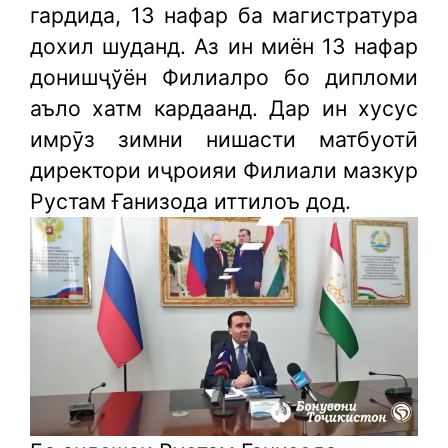
гардида, 13 нафар ба магистратура
дохил шуданд. Аз ин миён 13 нафар
донишҷўён Филиалро бо дипломи
аъло хатм кардаанд. Дар ин хусус
имрӯз зимни нишасти матбуотӣ
директори иҷроияи Филиали мазкур
Рустам Ғанизода иттилоъ дод.