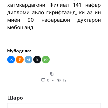
хатмкардагони Филиал 141 нафар
дипломи аъло гирифтаанд, ки аз ин
миён 90 нафарашон духтарон
мебошанд.
Мубодила:
0
12
Шарҳҳо