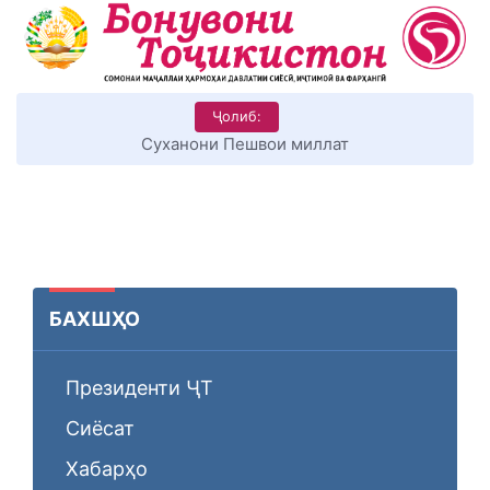
Ҷолиб:
Суханони Пешвои миллат
БАХШҲО
Президенти ҶТ
Сиёсат
Хабарҳо