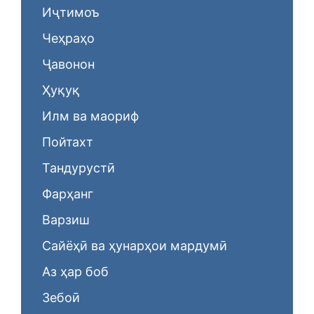
Иҷтимоъ
Чеҳраҳо
Ҷавонон
Ҳуқуқ
Илм ва маориф
Пойтахт
Тандурустӣ
Фарҳанг
Варзиш
Сайёҳӣ ва ҳунарҳои мардумӣ
Аз ҳар боб
Зебоӣ