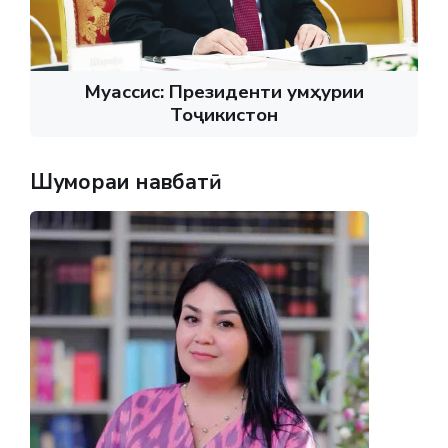
Муассис: Президенти Ҷумҳурии
Тоҷикистон
Шумораи навбатӣ