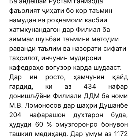
Ба андешаи Рустам Ғанизода
фаъолият ҷиҳати бо кор таъмин
намудан ва роҳнамоии касбии
хатмкунандагон дар Филиал ба
зиммаи шуъбаи таъмини методии
раванди таълим ва назорати сифати
таҳсилот, инчунин мудирони
кафедраҳо вогузор карда шудааст.
Дар ин росто, ҳамчунин қайд
гардид, ки аз 434 нафар
донишљӯёни Филиали ДДМ ба номи
М.В. Ломоносов дар шаҳри Душанбе
204 нафарашон духтарон буда,
ҳудуди 60 % омӯзгоронро бонувон
ташкил медиҳанд. Дар умум аз 1172