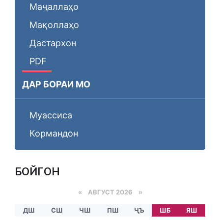
Маҷаллаҳо
Мақоллаҳо
Дастархон
PDF
ДАР БОРАИ МО
Муассиса
Кормандон
БОЙГОНӢ
«
АВГУСТ 2026 »
ДШ
СШ
ЧШ
ПШ
ҶЪ
ШБ
ЯШ