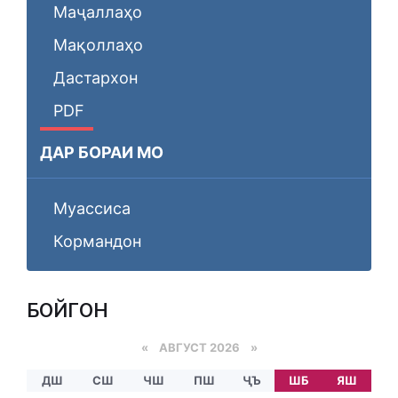
Маҷаллаҳо
Мақоллаҳо
Дастархон
PDF
ДАР БОРАИ МО
Муассиса
Кормандон
БОЙГОНӢ
«
АВГУСТ 2026 »
ДШ
СШ
ЧШ
ПШ
ҶЪ
ШБ
ЯШ