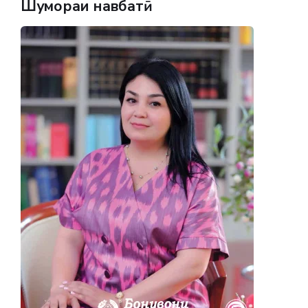
Шумораи навбатӣ