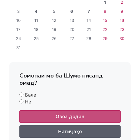
1
2
3
4
5
6
7
8
9
10
11
12
13
14
15
16
17
18
19
20
21
22
23
24
25
26
27
28
29
30
31
Сомонаи мо ба Шумо писанд
омад?
Бале
Не
Овоз додан
Натиҷаҳо