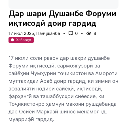
Дар шаҳри Душанбе Форуми
иқтисодӣ доир гардид
17 июл 2025, Панҷшанбе
0
8
Хабарҳо
17 июли соли равон дар шаҳри душанбе
Форуми иқтисодӣ, сармоягузорӣ ва
сайёҳии Ҷумҳурии тоҷикистон ва Амороти
муттаҳидаи Араб доир гардид, ки зимни он
афзалияти нодири сайёҳӣ, иқтисодӣ,
фарҳангӣ ва ташаббусҳои сиёесие, ки
Тоҷикистонро ҳамчун макони рушдёбанда
дар Осиёи Марказӣ шинос менамоянд,
муаррифӣ гардид.