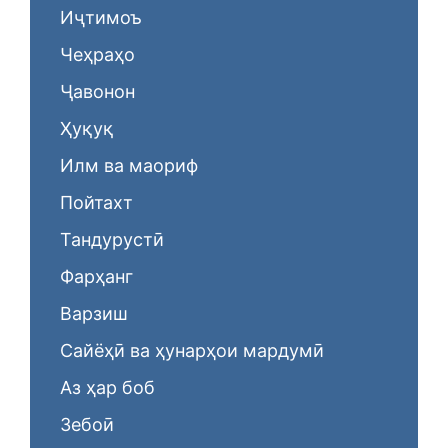
Иҷтимоъ
Чеҳраҳо
Ҷавонон
Ҳуқуқ
Илм ва маориф
Пойтахт
Тандурустӣ
Фарҳанг
Варзиш
Сайёҳӣ ва ҳунарҳои мардумӣ
Аз ҳар боб
Зебоӣ