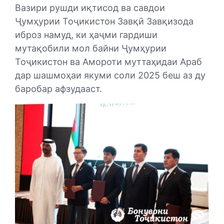
Вазири рушди иқтисод ва савдои
Ҷумҳурии Тоҷикистон Завқӣ Завқизода
иброз намуд, ки ҳаҷми гардиши
мутақобили мол байни Ҷумҳурии
Тоҷикистон ва Амороти муттаҳидаи Араб
дар шашмоҳаи якуми соли 2025 беш аз ду
баробар афзудааст.