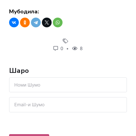
Мубодила:
0
8
Шарҳҳо