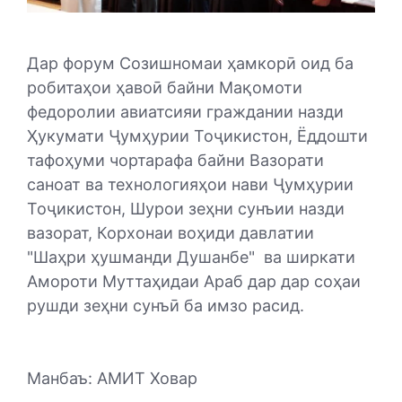
Дар форум Созишномаи ҳамкорӣ оид ба
робитаҳои ҳавоӣ байни Мақомоти
федоролии авиатсияи граждании назди
Ҳукумати Ҷумҳурии Тоҷикистон, Ёддошти
тафоҳуми чортарафа байни Вазорати
саноат ва технологияҳои нави Ҷумҳурии
Тоҷикистон, Шурои зеҳни сунъии назди
вазорат, Корхонаи воҳиди давлатии
"Шаҳри ҳушманди Душанбе" ва ширкати
Амороти Муттаҳидаи Араб дар дар соҳаи
рушди зеҳни сунъӣ ба имзо расид.
Манбаъ: АМИТ Ховар