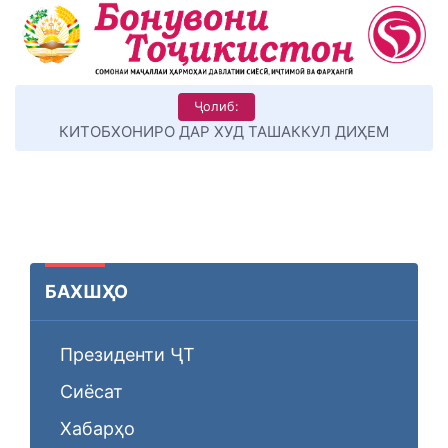
Ҷолиб:
КИТОБХОНИРО ДАР ХУД ТАШАККУЛ ДИҲЕМ
БАХШҲО
Президенти ҶТ
Сиёсат
Хабарҳо