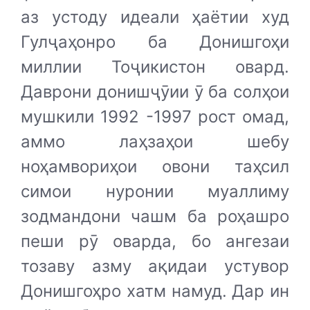
аз устоду идеали ҳаётии худ
Гулҷаҳонро ба Донишгоҳи
миллии Тоҷикистон овард.
Даврони донишҷӯии ӯ ба солҳои
мушкили 1992 -1997 рост омад,
аммо лаҳзаҳои шебу
ноҳамвориҳои овони таҳсил
симои нуронии муаллиму
зодмандони чашм ба роҳашро
пеши рӯ оварда, бо ангезаи
тозаву азму ақидаи устувор
Донишгоҳро хатм намуд. Дар ин