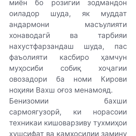
миён бо розигии зодмандон
оиладор шуда, як муддат
андармони масъулияти
хонаводагӣ ва тарбияи
нахустфарзандаш шуда, пас
фаъолияти касбиро ҳамчун
муҳосиби собиқ хоҷагии
овозадори ба номи Кирови
ноҳияи Вахш оғоз менамояд.
Бенизомии бахши
сармоягузорӣ, ки норасоии
техникаи кишоварзиву тухмиҳои
хушсифат ва камҳосилии замину