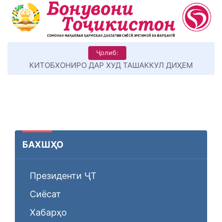
Ҷолиб:
 ДИҲЕМ
Суханони Пешвои миллат
БАХШҲО
Президенти ҶТ
Сиёсат
Хабарҳо