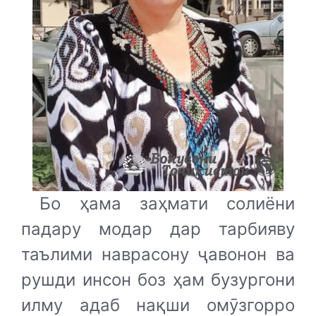
Бо ҳама заҳмати солиёни
падару модар дар тарбияву
таълими наврасону ҷавонон ва
рушди инсон боз ҳам бузургони
илму адаб нақши омӯзгорро