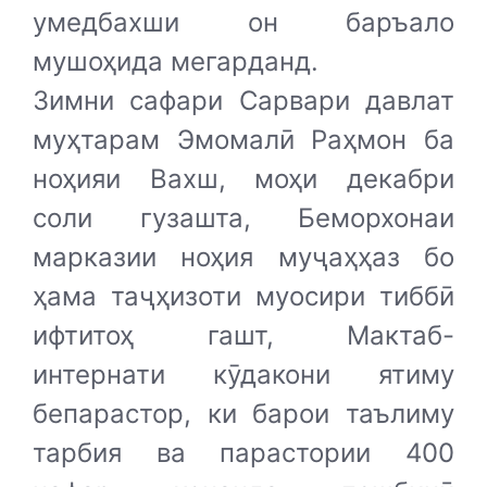
умедбахши он баръало
мушоҳида мегарданд.
Зимни сафари Сарвари давлат
муҳтарам Эмомалӣ Раҳмон ба
ноҳияи Вахш, моҳи декабри
соли гузашта, Беморхонаи
марказии ноҳия муҷаҳҳаз бо
ҳама таҷҳизоти муосири тиббӣ
ифтитоҳ гашт, Мактаб-
интернати кӯдакони ятиму
бепарастор, ки барои таълиму
тарбия ва парастории 400