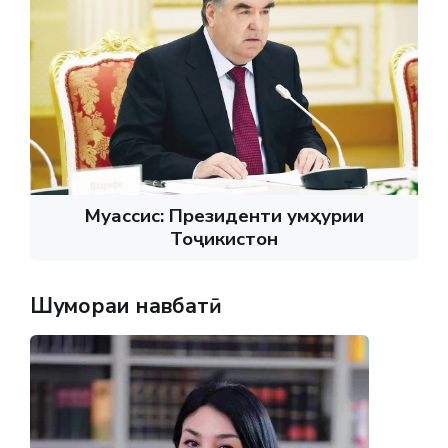
Муассис: Президенти Ҷумҳурии
Тоҷикистон
Шумораи навбатӣ