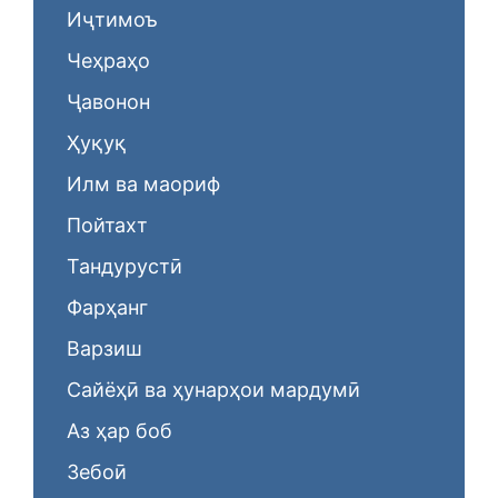
Иҷтимоъ
Чеҳраҳо
Ҷавонон
Ҳуқуқ
Илм ва маориф
Пойтахт
Тандурустӣ
Фарҳанг
Варзиш
Сайёҳӣ ва ҳунарҳои мардумӣ
Аз ҳар боб
Зебоӣ