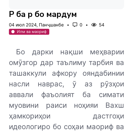
Рӯ ба рӯ бо мардум
04 июл 2024, Панҷшанбе
0
54
Илм ва маориф
Бо дарки нақши меҳварии
омӯзгор дар таълиму тарбия ва
ташаккули афкору ояндабинии
насли наврас, ӯ аз рӯзҳои
аввали фаъолият ба симати
муовини раиси ноҳияи Вахш
ҳамкориҳои дастгоҳи
идеологиро бо соҳаи маориф ва