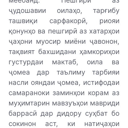
меёбанд. Пешгирӣ аз
ҷудошавии оилаҳо, тарғибу
ташвиқи сарфакорӣ, риояи
қонунҳо ва пешгирӣ аз хатарҳои
ҷаҳони муосир миёни ҷавонон,
тақвият бахшидани ҳамкориҳои
густурдаи мактаб, оила ва
ҷомеа дар таълиму тарбияи
насли ояндаи ҷомеа, истифодаи
самараноки заминҳои корам аз
муҳимтарин мавзуъҳои мавриди
баррасӣ дар дидору суҳбат бо
сокинон аст, ки натиҷаҳои