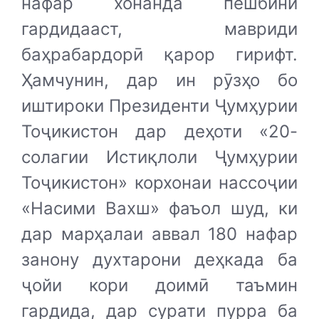
нафар хонанда пешбинӣ
гардидааст, мавриди
баҳрабардорӣ қарор гирифт.
Ҳамчунин, дар ин рӯзҳо бо
иштироки Президенти Ҷумҳурии
Тоҷикистон дар деҳоти «20-
солагии Истиқлоли Ҷумҳурии
Тоҷикистон» корхонаи нассоҷии
«Насими Вахш» фаъол шуд, ки
дар марҳалаи аввал 180 нафар
занону духтарони деҳкада ба
ҷойи кори доимӣ таъмин
гардида, дар сурати пурра ба