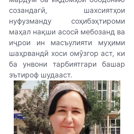
созандагӣ, шахсиятҳои
нуфузманду соҳибэҳтироми
маҳал нақши асосӣ мебозанд ва
иҷрои ин масъулияти муҳими
шаҳрвандӣ хоси омӯзгор аст, ки
ба унвони тарбиятгари башар
эътироф шудааст.