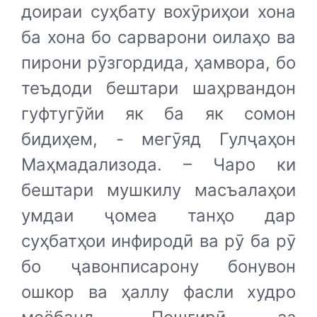
доираи суҳбату вохӯриҳои хона
ба хона бо сарварони оилаҳо ва
пирони рӯзгордида, ҳамвора, бо
теъдоди бештари шаҳрвандон
гуфтугӯйи як ба як сомон
бидиҳем, - мегӯяд Гулҷаҳон
Маҳмадализода. – Чаро ки
бештари мушкилу масъалаҳои
умдаи ҷомеа танҳо дар
суҳбатҳои инфиродӣ ва рӯ ба рӯ
бо ҷавонписарону бонувон
ошкор ва ҳаллу фасли худро