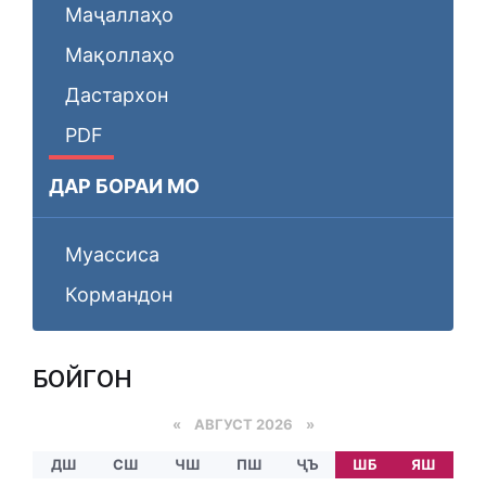
Маҷаллаҳо
Мақоллаҳо
Дастархон
PDF
ДАР БОРАИ МО
Муассиса
Кормандон
БОЙГОНӢ
«
АВГУСТ 2026 »
ДШ
СШ
ЧШ
ПШ
ҶЪ
ШБ
ЯШ