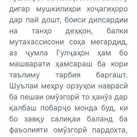
дигар мушкилиҳои хоҷагиҳоро
дар пай дошт, боиси дилсардии
на танҳо деҳқон, балки
мутахассисони соҳа мегардид,
аз ҷумла Гулҷаҳон ҳам бо
машварати ҳамсараш ба кори
таълиму тарбия баргашт.
Шуълаи меҳру орзуҳои наврасӣ
ба пешаи омӯзгорӣ то ҳанӯз дар
қалбаш побарҷо монда буд, ки
бо завқу салиқаи баланд ба
фаъолияти омӯзгорӣ пардохта,