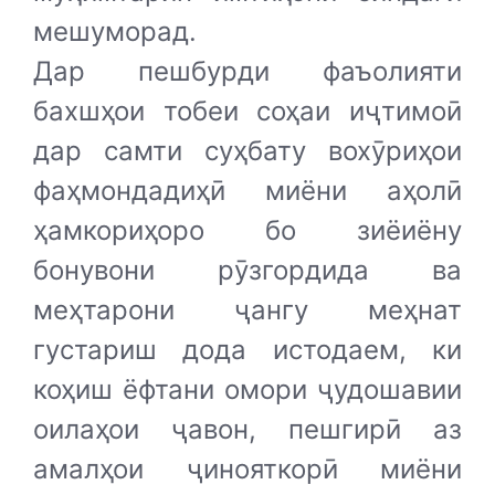
мешуморад.
Дар пешбурди фаъолияти
бахшҳои тобеи соҳаи иҷтимоӣ
дар самти суҳбату вохӯриҳои
фаҳмондадиҳӣ миёни аҳолӣ
ҳамкориҳоро бо зиёиёну
бонувони рӯзгордида ва
меҳтарони ҷангу меҳнат
густариш дода истодаем, ки
коҳиш ёфтани омори ҷудошавии
оилаҳои ҷавон, пешгирӣ аз
амалҳои ҷинояткорӣ миёни