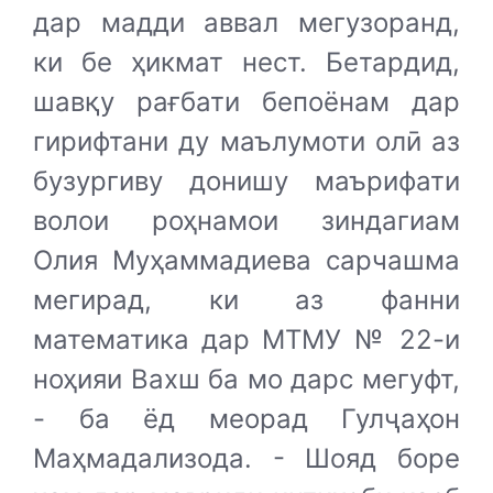
дар мадди аввал мегузоранд,
ки бе ҳикмат нест. Бетардид,
шавқу рағбати бепоёнам дар
гирифтани ду маълумоти олӣ аз
бузургиву донишу маърифати
волои роҳнамои зиндагиам
Олия Муҳаммадиева сарчашма
мегирад, ки аз фанни
математика дар МТМУ № 22-и
ноҳияи Вахш ба мо дарс мегуфт,
- ба ёд меорад Гулҷаҳон
Маҳмадализода. - Шояд боре