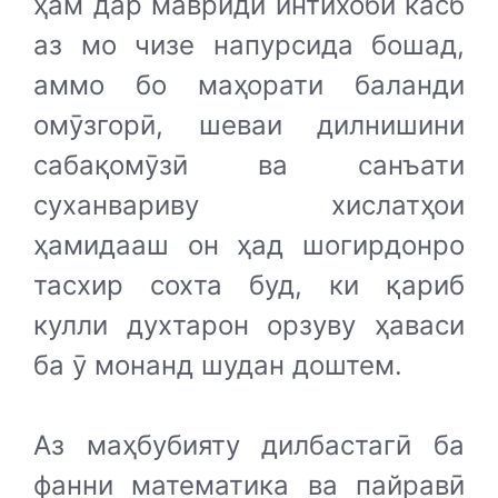
ҳам дар мавриди интихоби касб
аз мо чизе напурсида бошад,
аммо бо маҳорати баланди
омӯзгорӣ, шеваи дилнишини
сабақомӯзӣ ва санъати
суханвариву хислатҳои
ҳамидааш он ҳад шогирдонро
тасхир сохта буд, ки қариб
кулли духтарон орзуву ҳаваси
ба ӯ монанд шудан доштем.
Аз маҳбубияту дилбастагӣ ба
фанни математика ва пайравӣ