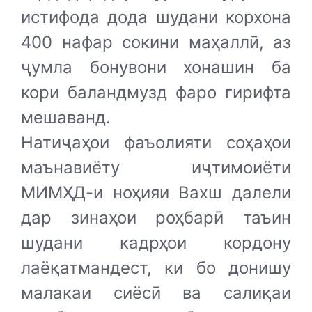
истифода дода шудани корхона
400 нафар сокини маҳаллӣ, аз
ҷумла бонувони хонашин ба
кори баландмузд фаро гирифта
мешаванд.
Натиҷаҳои фаъолияти соҳаҳои
маънавиёту иҷтимоиёти
МИМҲД-и ноҳияи Вахш далели
дар зинаҳои роҳбарӣ таъин
шудани кадрҳои кордону
лаёқатмандест, ки бо донишу
малакаи сиёсӣ ва салиқаи