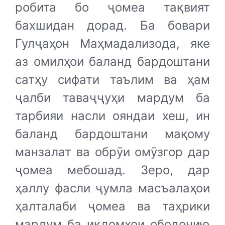
робита бо ҷомеа тақвият
бахшидан дорад. Ба бовари
Гулҷаҳон Маҳмадализода, яке
аз омилҳои баланд бардоштани
сатҳу сифати таълим ва ҳам
ҷалби таваҷҷуҳи мардум ба
тарбияи насли ояндаи хеш, ин
баланд бардоштани мақому
манзалат ва обрӯи омӯзгор дар
ҷомеа мебошад. Зеро, дар
ҳаллу фасли ҷумла масъалаҳои
ҳалталаби ҷомеа ва таҳрики
мардум ба иқдомҳои ободонию