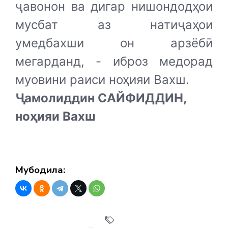
ҷавонон ва дигар нишондодҳои
мусбат аз натиҷаҳои
умедбахши он арзёбӣ
мегарданд, - иброз медорад
муовини раиси ноҳияи Вахш.
Ҷамолиддин САЙФИДДИН,
ноҳияи Вахш
Мубодила: