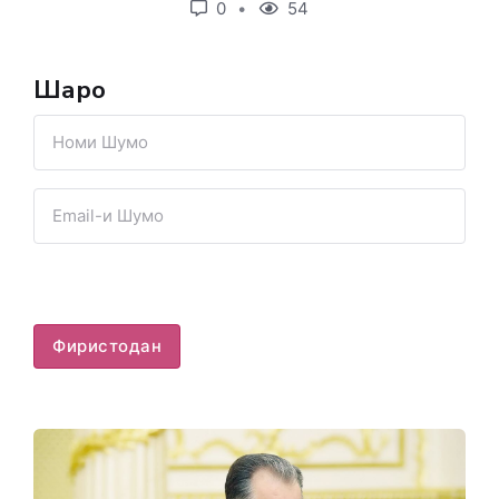
0
54
Шарҳҳо
Фиристодан