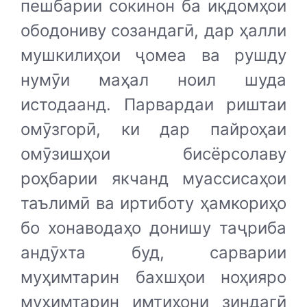
пешбарии сокинон ба иқдомҳои
ободониву созандагӣ, дар ҳалли
мушкилиҳои ҷомеа ва рушду
нумӯи маҳал ноил шуда
истодаанд. Парвардаи риштаи
омӯзгорӣ, ки дар пайроҳаи
омӯзишҳои бисёрсолаву
роҳбарии якчанд муассисаҳои
таълимӣ ва иртиботу ҳамкориҳо
бо хонаводаҳо донишу таҷриба
андӯхта буд, сарварии
муҳимтарин бахшҳои ноҳияро
муҳимтарин имтиҳони зиндагӣ