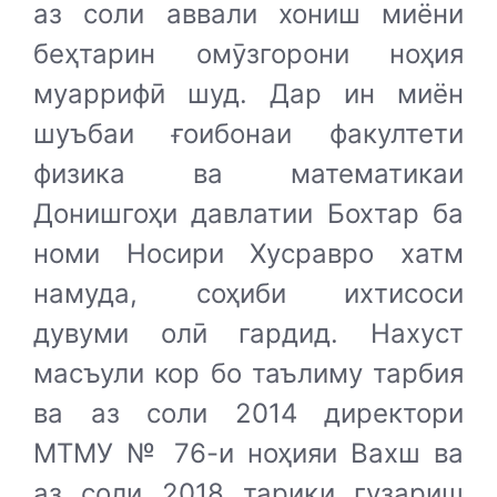
аз соли аввали хониш миёни
беҳтарин омӯзгорони ноҳия
муаррифӣ шуд. Дар ин миён
шуъбаи ғоибонаи факултети
физика ва математикаи
Донишгоҳи давлатии Бохтар ба
номи Носири Хусравро хатм
намуда, соҳиби ихтисоси
дувуми олӣ гардид. Нахуст
масъули кор бо таълиму тарбия
ва аз соли 2014 директори
МТМУ № 76-и ноҳияи Вахш ва
аз соли 2018 тариқи гузариш