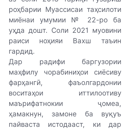
роҳбарии Муассисаи таҳсилоти
миёнаи умумии № 22-ро ба
уҳда дошт. Соли 2021 муовини
раиси ноҳияи Вахш таъин
гардид.
Дар радифи баргузории
маҳфилу чорабиниҳои сиёсиву
фарҳангӣ, фаъолгардонии
воситаҳои иттилоотиву
маърифатнокии ҷомеа,
ҳамакнун, замоне ба вуқуъ
пайваста истодааст, ки дар