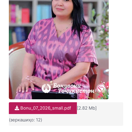
Bonu_07_2026_small.pdf
[2.82 Mb]
(зеркашиҳо: 12)