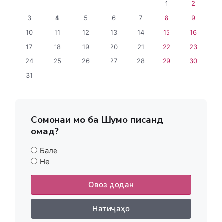
1
2
3
4
5
6
7
8
9
10
11
12
13
14
15
16
17
18
19
20
21
22
23
24
25
26
27
28
29
30
31
Сомонаи мо ба Шумо писанд
омад?
Бале
Не
Овоз додан
Натиҷаҳо