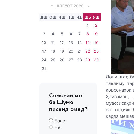
«
АВГУСТ 2026 »
ДШ
СШ
ЧШ
ПШ
ҶЪ
ШБ
ЯШ
1
2
3
4
5
6
7
8
9
10
11
12
13
14
15
16
17
18
19
20
21
22
23
24
25
26
27
28
29
30
31
Донишгоҳ бо
таълиму та
корхонаҳои 
Сомонаи мо
Ҳамзамон,
ба Шумо
муассисаҳои
писанд омад?
ва
ноҳияи 
карда мешав
Бале
Не