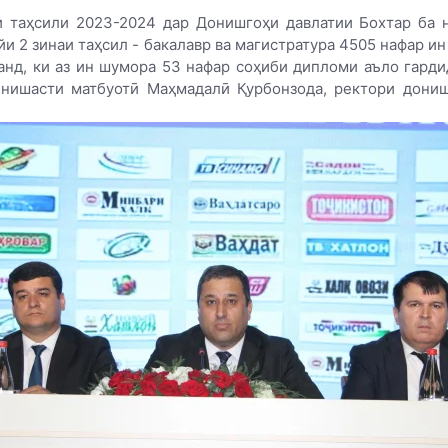
и таҳсили 2023-2024 дар Донишгоҳи давлатии Бохтар ба 
ӯйи 2 зинаи таҳсил - бакалавр ва магистратура 4505 нафар и
анд, ки аз ин шумора 53 нафар соҳиби дипломи аъло гарди
 нишасти матбуотӣ Маҳмадалӣ Қурбонзода, ректори дониш
.