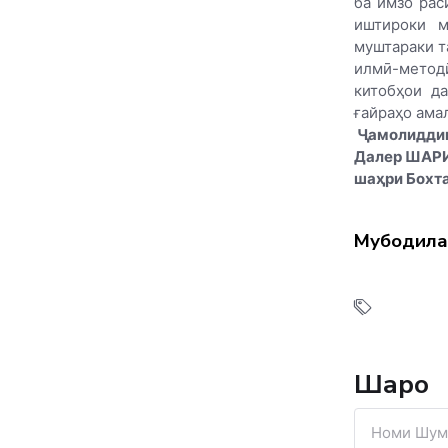
ба имзо рас
иштироки м
муштараки т
илмӣ-метод
китобҳои да
ғайраҳо ама
Ҷамолидди
Далер ШАР
шаҳри Бохт
Мубодила
Шарҳҳо