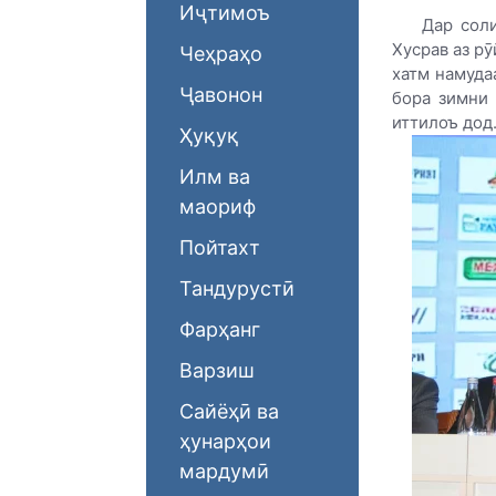
Иҷтимоъ
Дар сол
Хусрав аз р
Чеҳраҳо
хатм намуда
Ҷавонон
бора зимни
иттилоъ дод
Ҳуқуқ
Илм ва
маориф
Пойтахт
Тандурустӣ
Фарҳанг
Варзиш
Сайёҳӣ ва
ҳунарҳои
мардумӣ