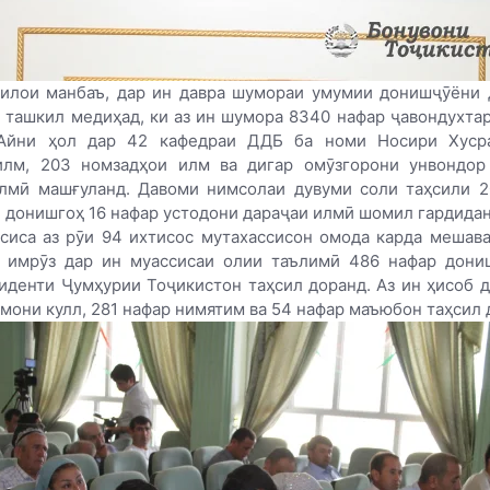
тилои манбаъ, дар ин давра шумораи умумии донишҷӯёни 
 ташкил медиҳад, ки аз ин шумора 8340 нафар ҷавондухта
Айни ҳол дар 42 кафедраи ДДБ ба номи Носири Хуср
илм, 203 номзадҳои илм ва дигар омӯзгорони унвондор
илмӣ машғуланд. Давоми нимсолаи дувуми соли таҳсили 2
 донишгоҳ 16 нафар устодони дараҷаи илмӣ шомил гардидан
сиса аз рӯи 94 ихтисос мутахассисон омода карда мешав
ки имрӯз дар ин муассисаи олии таълимӣ 486 нафар дони
иденти Ҷумҳурии Тоҷикистон таҳсил доранд. Аз ин ҳисоб 
имони кулл, 281 нафар нимятим ва 54 нафар маъюбон таҳсил 