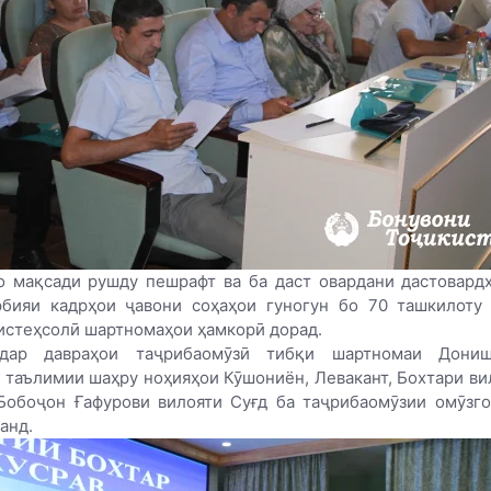
 мақсади рушду пешрафт ва ба даст овардани дастовард
рбияи кадрҳои ҷавони соҳаҳои гуногун бо 70 ташкилоту 
истеҳсолӣ шартномаҳои ҳамкорӣ дорад.
 дар давраҳои таҷрибаомӯзӣ тибқи шартномаи Дони
 таълимии шаҳру ноҳияҳои Кӯшониён, Левакант, Бохтари ви
Бобоҷон Ғафурови вилояти Суғд ба таҷрибаомӯзии омӯзг
анд.