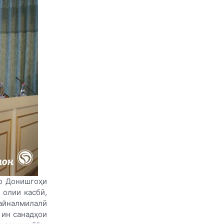
ҳо Донишгоҳи
 олии касбӣ,
айналмилалӣ
 ин санадҳои