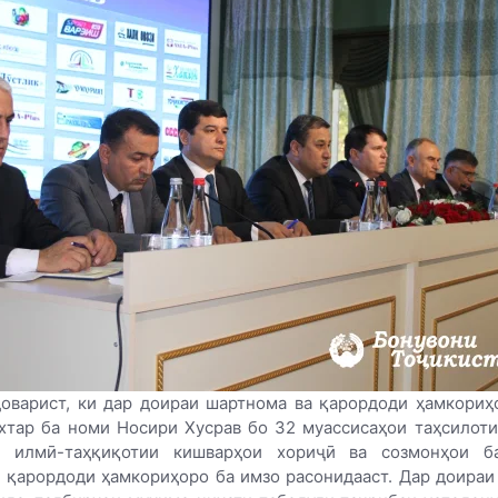
оварист, ки дар доираи шартнома ва қарордоди ҳамкори
хтар ба номи Носири Хусрав бо 32 муассисаҳои таҳсилоти
и илмӣ-таҳқиқотии кишварҳои хориҷӣ ва созмонҳои б
 қарордоди ҳамкориҳоро ба имзо расонидааст. Дар доираи