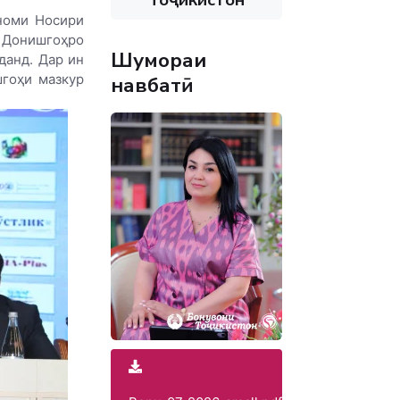
номи Носири
н Донишгоҳро
Шумораи
данд. Дар ин
гоҳи мазкур
навбатӣ