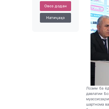
Овоз додан
Натиҷаҳо
Лозим ба ёд
давлатии Бо
муассисаҳо
шартнома ва