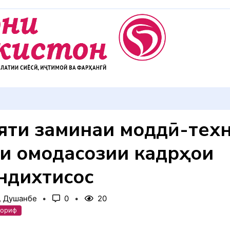
АККУЛ ДИҲЕМ
ияти заминаи моддӣ-тех
и омодасозии кадрҳои
ндихтисос
, Душанбе
0
20
аориф