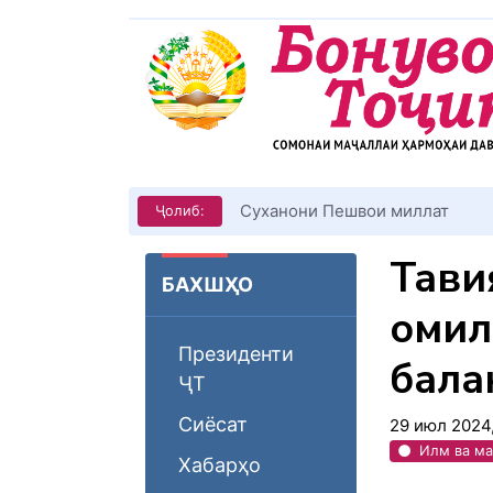
КИТОБХОНИРО ДАР ХУД ТАШ
Ҷолиб:
Тақв
БАХШҲО
омил
Президенти
бала
ҶТ
Сиёсат
29 июл 2024
Илм ва м
Хабарҳо