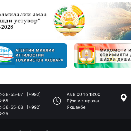
 2-38-55-67
|
[+992]
Аз 8:00 то 18:00
5-65
Рӯзи истироҳат,
 2-38-55-68
|
[+992]
Якшанбе
3-25