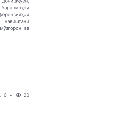
у донишҷӯён,
 барномаҳои
нференсияҳои
, навиштани
омӯзгорон ва
0
20