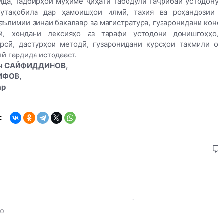
ида, тадбирҳои муҳиме ҷиҳати табодули таҷрибаи устодон
утақобила дар ҳамоишҳои илмӣ, таҳия ва роҳандозии
аълимии зинаи бакалавр ва магистратура, гузаронидани ко
ӣ, хондани лексияҳо аз тарафи устодони донишгоҳҳо
рсӣ, дастурҳои методӣ, гузаронидани курсҳои такмили 
лӣ гардида истодааст.
н САЙФИДДИНОВ,
ИФОВ,
ар
: