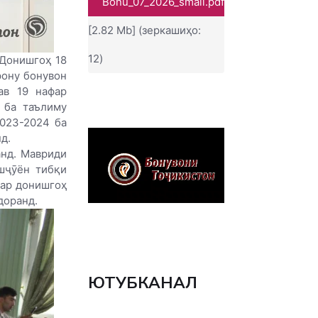
Bonu_07_2026_small.pdf
[2.82 Mb] (зеркашиҳо:
12)
Донишгоҳ 18
рону бонувон
ав 19 нафар
 ба таълиму
023-2024 ба
д.
анд. Мавриди
шҷӯён тибқи
дар донишгоҳ
доранд.
ЮТУБКАНАЛ