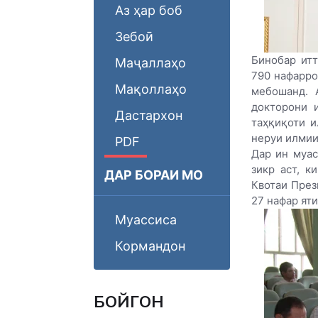
Аз ҳар боб
Зебоӣ
Бинобар ит
Маҷаллаҳо
790 нафарро
Мақоллаҳо
мебошанд. 
докторони 
Дастархон
таҳқиқоти 
неруи илмии
PDF
Дар ин муас
зикр аст, 
ДАР БОРАИ МО
Квотаи През
27 нафар ят
Муассиса
Кормандон
БОЙГОНӢ