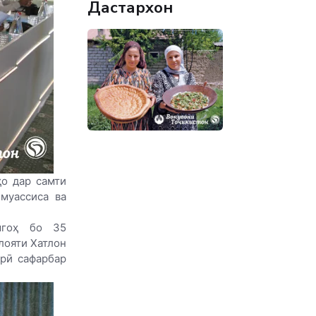
Дастархон
ҳо дар самти
муассиса ва
шгоҳ бо 35
лояти Хатлон
орӣ сафарбар