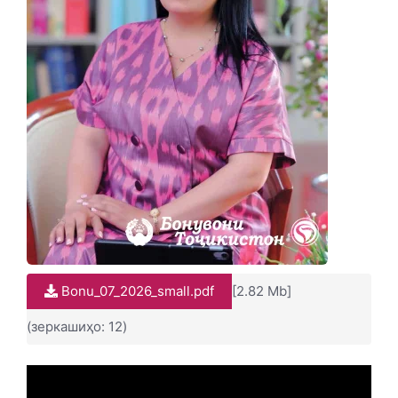
Bonu_07_2026_small.pdf
[2.82 Mb]
(зеркашиҳо: 12)