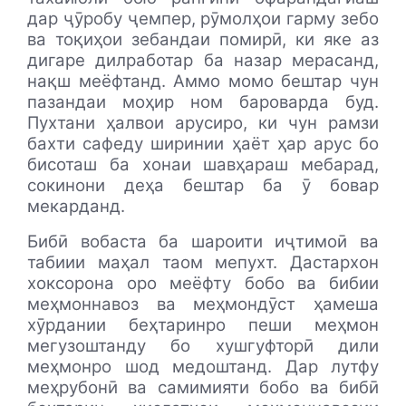
дар ҷӯробу ҷемпер, рӯмолҳои гарму зебо
ва тоқиҳои зебандаи помирӣ, ки яке аз
дигаре дилработар ба назар мерасанд,
нақш меёфтанд. Аммо момо бештар чун
пазандаи моҳир ном бароварда буд.
Пухтани ҳалвои арусиро, ки чун рамзи
бахти сафеду ширинии ҳаёт ҳар арус бо
бисоташ ба хонаи шавҳараш мебарад,
сокинони деҳа бештар ба ӯ бовар
мекарданд.
Бибӣ вобаста ба шароити иҷтимоӣ ва
табиии маҳал таом мепухт. Дастархон
хоксорона оро меёфту бобо ва бибии
меҳмоннавоз ва меҳмондӯст ҳамеша
хӯрдании беҳтаринро пеши меҳмон
мегузоштанду бо хушгуфторӣ дили
меҳмонро шод медоштанд. Дар лутфу
меҳрубонӣ ва самимияти бобо ва бибӣ