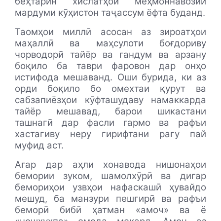
беҳтарин хислатҳои меҳмоннавозии
мардуми кӯҳистон таҷассум ёфта буданд.
Таомҳои миллӣ асосан аз зироатҳои
маҳаллӣ ва маҳсулоти боғдориву
чорводорӣ тайёр ва гандум ва арзану
боқило ба таври фаровон дар онҳо
истифода мешаванд. Оши бурида, ки аз
орди боқило бо омехтаи қурут ва
сабзапиёзҳои кӯфташудаву намаккарда
тайёр мешавад, барои шикастани
ташнагӣ дар фасли гармо ва рафъи
хастагиву неру гирифтани рагу пай
муфид аст.
Агар дар аҳли хонавода нишонаҳои
бемории зуком, шамолхӯрӣ ва дигар
бемориҳои узвҳои нафаскашӣ ҳувайдо
мешуд, ба манзури пешгирӣ ва рафъи
беморӣ бибӣ ҳатман «амоч» ва ё