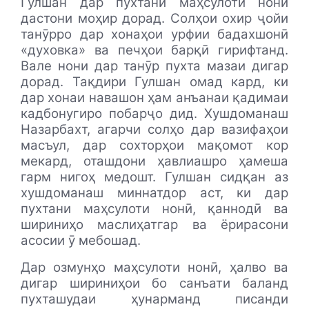
Гулшан дар пухтани маҳсулоти нонӣ
дастони моҳир дорад. Солҳои охир ҷойи
танӯрро дар хонаҳои урфии бадахшонӣ
«духовка» ва печҳои барқӣ гирифтанд.
Вале нони дар танӯр пухта мазаи дигар
дорад. Тақдири Гулшан омад кард, ки
дар хонаи навашон ҳам анъанаи қадимаи
кадбонугиро побарҷо дид. Хушдоманаш
Назарбахт, агарчи солҳо дар вазифаҳои
масъул, дар сохторҳои мақомот кор
мекард, оташдони ҳавлиашро ҳамеша
гарм нигоҳ медошт. Гулшан сидқан аз
хушдоманаш миннатдор аст, ки дар
пухтани маҳсулоти нонӣ, қаннодӣ ва
шириниҳо маслиҳатгар ва ёрирасони
асосии ӯ мебошад.
Дар озмунҳо маҳсулоти нонӣ, ҳалво ва
дигар шириниҳои бо санъати баланд
пухташудаи ҳунарманд писанди