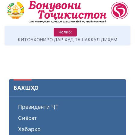
Ҷолиб:
КИТОБХОНИРО ДАР ХУД ТАШАККУЛ ДИҲЕМ
БАХШҲО
Президенти ҶТ
Сиёсат
Хабарҳо