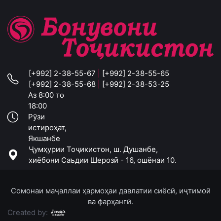
[+992] 2-38-55-67
|
[+992] 2-38-55-65
[+992] 2-38-55-68
|
[+992] 2-38-53-25
Аз 8:00 то
18:00
Рӯзи
истироҳат,
Якшанбе
Ҷумҳурии Тоҷикистон, ш. Душанбе,
хиёбони Саъдии Шерозӣ - 16, ошёнаи 10.
Сомонаи маҷаллаи ҳармоҳаи давлатии сиёсӣ, иҷтимоӣ
ва фарҳангӣ.
Created by: