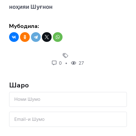
ноҳияи Шуғнон
Мубодила:
0
27
Шарҳҳо