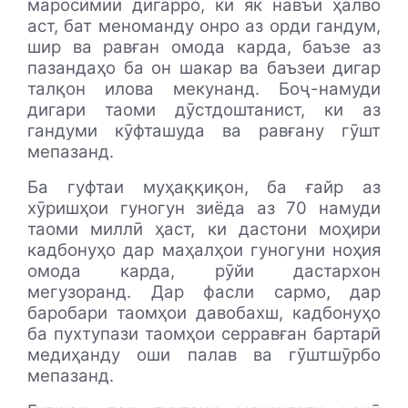
маросимии дигарро, ки як навъи ҳалво
аст, бат меноманду онро аз орди гандум,
шир ва равған омода карда, баъзе аз
пазандаҳо ба он шакар ва баъзеи дигар
талқон илова мекунанд. Боҷ-намуди
дигари таоми дӯстдоштанист, ки аз
гандуми кӯфташуда ва равғану гӯшт
мепазанд.
Ба гуфтаи муҳаққиқон, ба ғайр аз
хӯришҳои гуногун зиёда аз 70 намуди
таоми миллӣ ҳаст, ки дастони моҳири
кадбонуҳо дар маҳалҳои гуногуни ноҳия
омода карда, рӯйи дастархон
мегузоранд. Дар фасли сармо, дар
баробари таомҳои давобахш, кадбонуҳо
ба пухтупази таомҳои серравған бартарӣ
медиҳанду оши палав ва гӯштшӯрбо
мепазанд.