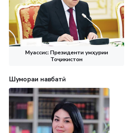
Муассис: Президенти Ҷумҳурии
Тоҷикистон
Шумораи навбатӣ