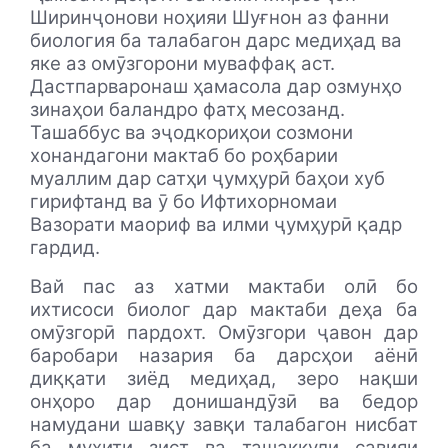
Ширинҷонови ноҳияи Шуғнон аз фанни
биология ба талабагон дарс медиҳад ва
яке аз омӯзгорони муваффақ аст.
Дастпарваронаш ҳамасола дар озмунҳо
зинаҳои баландро фатҳ месозанд.
Ташаббус ва эҷодкориҳои созмони
хонандагони мактаб бо роҳбарии
муаллим дар сатҳи ҷумҳурӣ баҳои хуб
гирифтанд ва ӯ бо Ифтихорномаи
Вазорати маориф ва илми ҷумҳурӣ қадр
гардид.
Вай пас аз хатми мактаби олӣ бо
ихтисоси биолог дар мактаби деҳа ба
омӯзгорӣ пардохт. Омӯзгори ҷавон дар
баробари назария ба дарсҳои аёнӣ
диққати зиёд медиҳад, зеро нақши
онҳоро дар донишандӯзӣ ва бедор
намудани шавқу завқи талабагон нисбат
ба муҳити зист ва ташаккули савияи