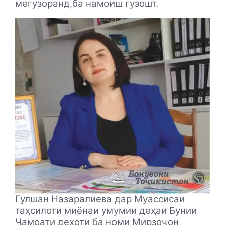
мегузоранд,ба намоиш гузошт.
Гулшан Назаралиева дар Муассисаи
таҳсилоти миёнаи умумии деҳаи Бунии
Ҷамоати деҳоти ба номи Мирзоҷон