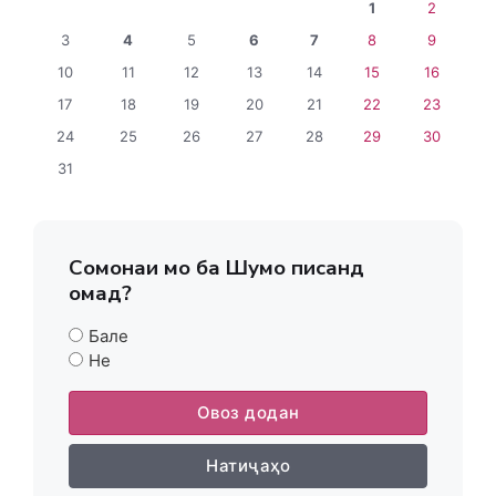
1
2
3
4
5
6
7
8
9
10
11
12
13
14
15
16
17
18
19
20
21
22
23
24
25
26
27
28
29
30
31
Сомонаи мо ба Шумо писанд
омад?
Бале
Не
Овоз додан
Натиҷаҳо