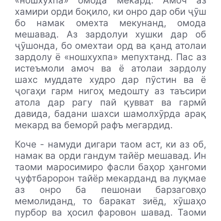
«ношхухпа» омода мекард. Амоч аз
хамири орди боқило, ки онро дар оби ҷӯш
бо намак омехта мекунанд, омода
мешавад. Аз зардолуи хушки дар об
ҷӯшонда, бо омехтаи орд ва қанд атолаи
зардолу ё «ношхухпа» мепухтанд. Пас аз
истеъмоли амоч ва ё атолаи зардолу
шахс муддате худро дар пӯстин ва ё
ҷогаҳи гарм нигоҳ медошту аз таъсири
атола дар рагу пай қувват ва гармӣ
давида, бадани шахси шамолхӯрда арақ
мекард ва беморӣ рафъ мегардид.
Коче - намуди дигари таом аст, ки аз об,
намак ва орди гандум тайёр мешавад. Ин
таоми маросимиро фасли баҳор ҳангоми
ҷуфтбаророн тайёр мекарданд ва луқмае
аз онро ба пешонаи барзаговҳо
мемолиданд, то баракат зиёд, хӯшаҳо
пурбор ва ҳосил фаровон шавад. Таоми