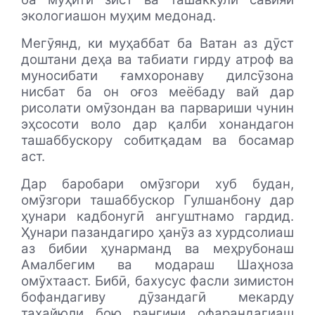
экологиашон муҳим медонад.
Мегӯянд, ки муҳаббат ба Ватан аз дӯст
доштани деҳа ва табиати гирду атроф ва
муносибати ғамхоронаву дилсӯзона
нисбат ба он оғоз меёбаду вай дар
рисолати омӯзондан ва парвариши чунин
эҳсосоти воло дар қалби хонандагон
ташаббускору собитқадам ва босамар
аст.
Дар баробари омӯзгори хуб будан,
омӯзгори ташаббускор Гулшанбону дар
ҳунари кадбонугӣ ангуштнамо гардид.
Ҳунари пазандагиро ҳанӯз аз хурдсолиаш
аз бибии ҳунарманд ва меҳрубонаш
Амалбегим ва модараш Шаҳноза
омӯхтааст. Бибӣ, бахусус фасли зимистон
бофандагиву дӯзандагӣ мекарду
тахайюли бою рангини офарандагиаш