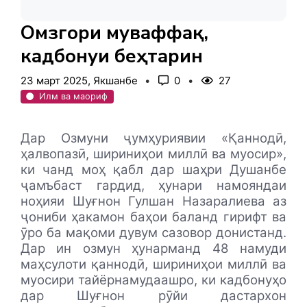
Омӯзгори муваффақ,
кадбонуи беҳтарин
23 март 2025, Якшанбе
0
27
Илм ва маориф
Дар Озмуни ҷумҳуриявии «Қаннодӣ,
ҳалвопазӣ, шириниҳои миллӣ ва муосир»,
ки чанд моҳ қабл дар шаҳри Душанбе
ҷамъбаст гардид, ҳунари намояндаи
ноҳияи Шуғнон Гулшан Назаралиева аз
ҷониби ҳакамон баҳои баланд гирифт ва
ӯро ба мақоми дувум сазовор донистанд.
Дар ин озмун ҳунарманд 48 намуди
маҳсулоти қаннодӣ, шириниҳои миллӣ ва
муосири тайёрнамудаашро, ки кадбонуҳо
дар Шуғнон рӯйи дастархон