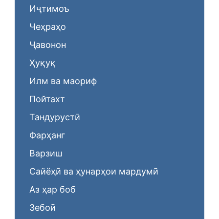
Иҷтимоъ
Чеҳраҳо
Ҷавонон
Ҳуқуқ
Илм ва маориф
Пойтахт
Тандурустӣ
Фарҳанг
Варзиш
Сайёҳӣ ва ҳунарҳои мардумӣ
Аз ҳар боб
Зебоӣ