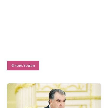
Фиристодан