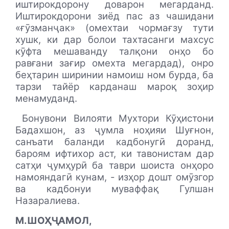
иштирокдорону доварон мегарданд.
Иштирокдорони зиёд пас аз чашидани
«ғӯзманҷак» (омехтаи чормағзу тути
хушк, ки дар болои тахтасанги махсус
кӯфта мешаванду талқони онҳо бо
равғани зағир омехта мегардад), онро
беҳтарин ширинии намоиш ном бурда, ба
тарзи тайёр карданаш мароқ зоҳир
менамуданд.
Бонувони Вилояти Мухтори Кӯҳистони
Бадахшон, аз ҷумла ноҳияи Шуғнон,
санъати баланди кадбонугӣ доранд,
бароям ифтихор аст, ки тавонистам дар
сатҳи ҷумҳурӣ ба таври шоиста онҳоро
намояндагӣ кунам, - изҳор дошт омӯзгор
ва кадбонуи муваффақ Гулшан
Назаралиева.
М.ШОҲҶАМОЛ,