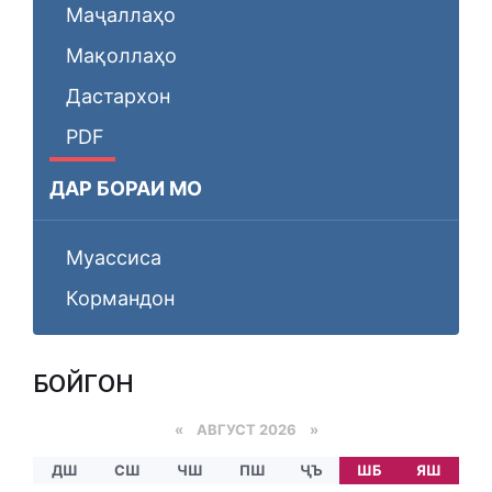
Маҷаллаҳо
Мақоллаҳо
Дастархон
PDF
ДАР БОРАИ МО
Муассиса
Кормандон
БОЙГОНӢ
«
АВГУСТ 2026 »
ДШ
СШ
ЧШ
ПШ
ҶЪ
ШБ
ЯШ