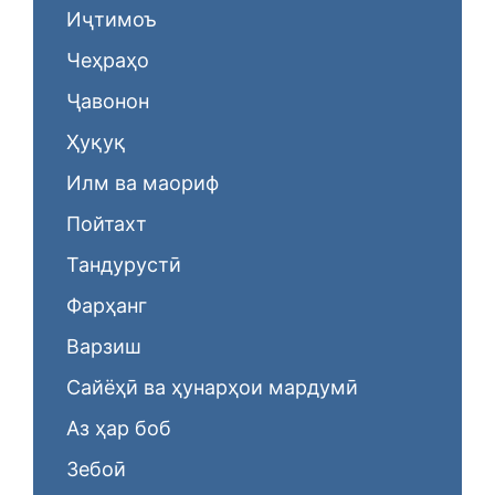
Иҷтимоъ
Чеҳраҳо
Ҷавонон
Ҳуқуқ
Илм ва маориф
Пойтахт
Тандурустӣ
Фарҳанг
Варзиш
Сайёҳӣ ва ҳунарҳои мардумӣ
Аз ҳар боб
Зебоӣ