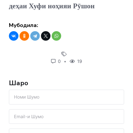
деҳаи Хуфи ноҳияи Рӯшон
Мубодила:
0
19
Шарҳҳо