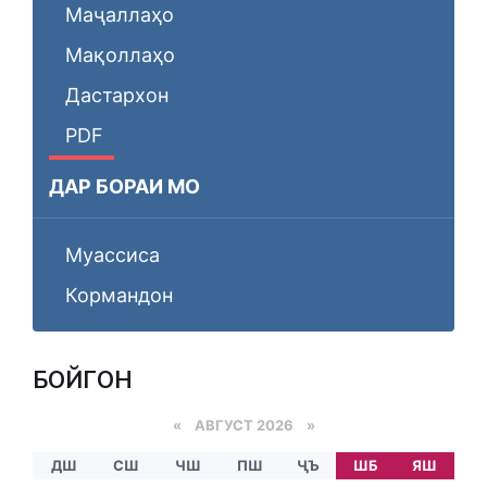
Маҷаллаҳо
Мақоллаҳо
Дастархон
PDF
ДАР БОРАИ МО
Муассиса
Кормандон
БОЙГОНӢ
«
АВГУСТ 2026 »
ДШ
СШ
ЧШ
ПШ
ҶЪ
ШБ
ЯШ