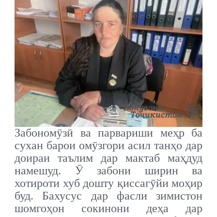
Забономӯзӣ ва парвариши меҳр ба
сухан барои омӯзгори асил танҳо дар
доираи таълим дар мактаб маҳдуд
намешуд. Ӯ забони ширин ва
хотироти хуб дошту қиссагӯйи моҳир
буд. Бахусус дар фасли зимистон
шомгоҳон сокинони деҳа дар