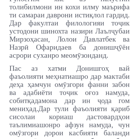
толибилмони ин кохи илму маърифа
ти самараи даврони истиқлол гардид.
Дар факултаи филологияи тоҷик
устодони шинохта назири Лаълҷубаи
Мирзоҳасан, Лолои Давлатбек ва
Назрӣ Офаридаев ба донишҷӯён
асрори суханро меомӯзонданд.
Пас аз хатми Донишгоҳ вай
фаъолияти меҳнатиашро дар мактаби
деҳа ҳамчун омӯзгори фанни забон
ва адабиёти тоҷик оғоз намуда,
собитқадамона дар ин ҷода гом
мениҳад.Дар тули фаъолияти қариб
сисолаи кориаш дастовардҳои
таълимиашонро афзун намуда, чун
омӯзгори дорои касбияти баланди