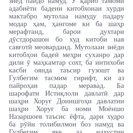
зиёд пайдо намуд. Ӯ қариб тамоми
адабиёти бадеии китобхонаи хурди
мактабро мутолаа намуду падару
модар ҳам, ҳангоме ки ба шаҳр
мерафтанд, барои духтари
дӯстдорашон бо худ китоби нав
савғотӣ меоварданд. Мутолааи зиёди
китобҳои бадеӣ меҳри суханро дар
дили ӯ маҳкамтар сохт, ба интихоби
касби оянда таъсир гузошт ва
Гулбегим тасмим гирифт, ки аз
пайроҳаи падар меравад. Ба
шарофати Истиқлоли давлатӣ дар
шаҳри Хоруғ Донишгоҳи давлатии
шаҳри Хоруғ ба номи Моёншо
Назаршоев таъсис ёфта, дари худро
ба рӯйи толибилмон боз намуд ва
Гулбегим яке аз нахустин