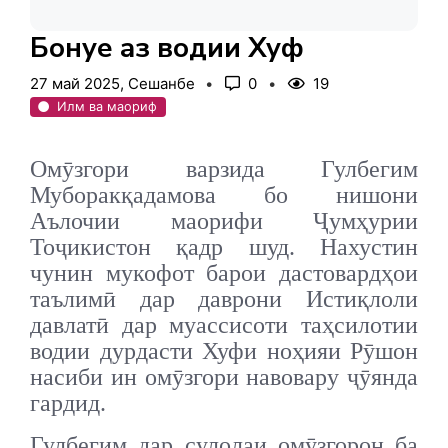
Бонуе аз водии Хуф
27 май 2025, Сешанбе
0
19
Илм ва маориф
Омӯзгори варзида Гулбегим
Муборакқадамова бо нишони
Аълочии маорифи Ҷумҳурии
Тоҷикистон қадр шуд. Нахустин
чунин мукофот барои дастовардҳои
таълимӣ дар даврони Истиқлоли
давлатӣ дар муассисоти таҳсилотии
водии дурдасти Хуфи ноҳияи Рӯшон
насиби ин омӯзгори навовару ҷӯянда
гардид.
Гулбегим дар сулолаи омӯзгорон ба