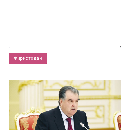
Фиристодан