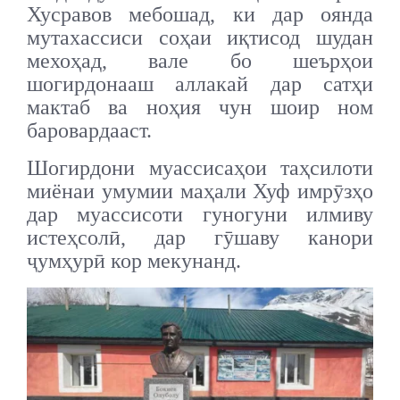
Хусравов мебошад, ки дар оянда
мутахассиси соҳаи иқтисод шудан
мехоҳад, вале бо шеърҳои
шогирдонааш аллакай дар сатҳи
мактаб ва ноҳия чун шоир ном
баровардааст.
Шогирдони муассисаҳои таҳсилоти
миёнаи умумии маҳали Хуф имрӯзҳо
дар муассисоти гуногуни илмиву
истеҳсолӣ, дар гӯшаву канори
ҷумҳурӣ кор мекунанд.