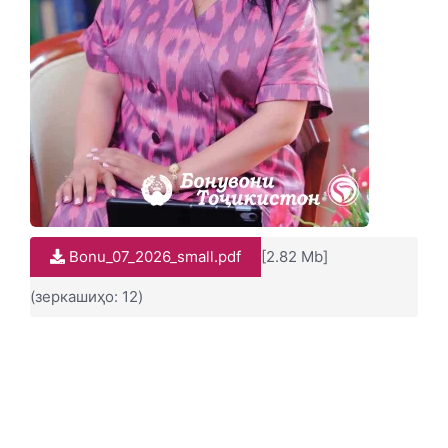
Bonu_07_2026_small.pdf
[2.82 Mb]
(зеркашиҳо: 12)