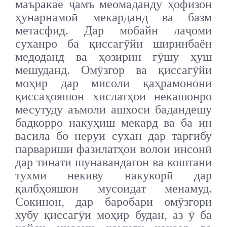
маъракае ҷамъ меомаданду ҳофизон
ҳунарнамоӣ мекарданд ва базм
метасфид. Дар мобайн лаҷоми
суханро ба қиссагӯйи ширинбаён
медоданд ва ҳозирин гӯшу ҳуш
мешуданд. Омӯзгор ва қиссагӯйи
моҳир дар мисоли қаҳрамонони
қиссаҳояшон хислатҳои некашонро
месутуду аъмоли ашхоси бадандешу
бадкорро накуҳиш мекард ва ба ин
васила бо неруи сухан дар тарғибу
парвариши фазилатҳои волои инсонӣ
дар тинати шунавандагон ва коштани
тухми некиву накукорӣ дар
қалбҳояшон мусоидат менамуд.
Сокинон, дар баробари омӯзгори
хубу қиссагӯи моҳир будан, аз ӯ ба