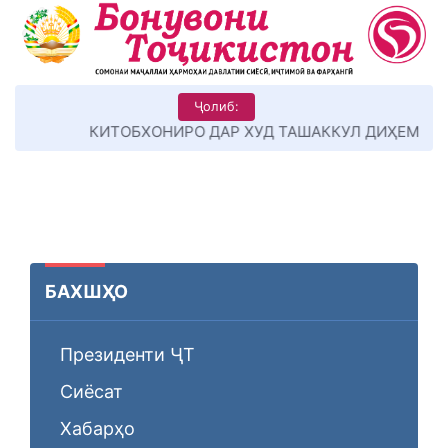
Ҷолиб:
КИТОБХОНИРО ДАР ХУД ТАШАККУЛ ДИҲЕМ
БАХШҲО
Президенти ҶТ
Сиёсат
Хабарҳо