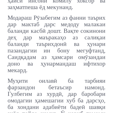
ҳайси инсони комилу хоксор ва
заҳматпеша ёд мекунанд.
Модараш Рӯзабегим аз фанни таърих
дар мактаб дарс медоду малакаи
баланди касбӣ дошт. Вақте сокинони
деҳ дар маъракаҳо аз салиқаи
баланди таърихдонӣ ва ҳунари
пазандагии ин бону мегуфтанд,
Саидқадам аз ҳамсари омӯзандаи
доно ва ҳунармандаш ифтихор
мекард.
Муҳити оилавӣ ба тарбияи
фарзандон бетаъсир намонд.
Гулбегим аз хурдӣ, дар баробари
омодагии ҳамешагии хуб ба дарсҳо,
ба хондани адабиёти бадеӣ шавқи