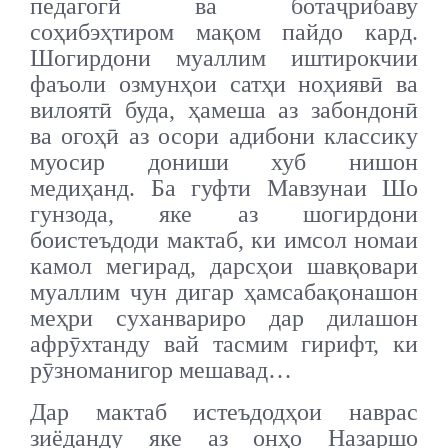
педагогӣ ва ботаҷрибаву
соҳибэҳтиром мақом пайдо кард.
Шогирдони муаллим иштирокчии
фаъоли озмунҳои сатҳи ноҳиявӣ ва
вилоятӣ буда, ҳамеша аз забондонӣ
ва огоҳӣ аз осори адибони классику
муосир дониши хуб нишон
медиҳанд. Ба гуфти Мавзунаи Шо
гунзода, яке аз шогирдони
боистеъдоди мактаб, ки имсол номаи
камол мегирад, дарсҳои шавқовари
муаллим чун дигар ҳамсабақонашон
меҳри суханвариро дар дилашон
афрӯхтанду вай тасмим гирифт, ки
рӯзноманигор мешавад…
Дар мактаб истеъдодҳои наврас
зиёданду яке аз онҳо Назаршо