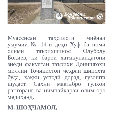
Муассисаи таҳсилоти миёнаи
умумии № 14-и деҳи Хуф ба номи
олими таърихшинос Олуболу
Боқиев, ки барои хатмкунандагони
зиёди факултаи таърихи Донишгоҳи
миллии Тоҷикистон чеҳраи шинохта
буда, ҳақки устодӣ дорад, гузошта
шудаст. Саҳни мактабро гулҳои
рангоранг ва нимпайкараи олим оро
медиҳанд.
М. ШОҲҶАМОЛ,