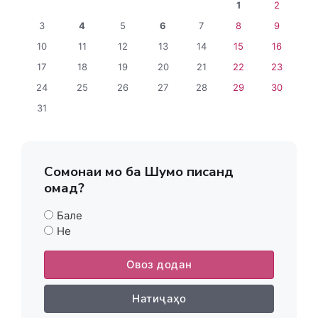
1
2
3
4
5
6
7
8
9
10
11
12
13
14
15
16
17
18
19
20
21
22
23
24
25
26
27
28
29
30
31
Сомонаи мо ба Шумо писанд
омад?
Бале
Не
Овоз додан
Натиҷаҳо