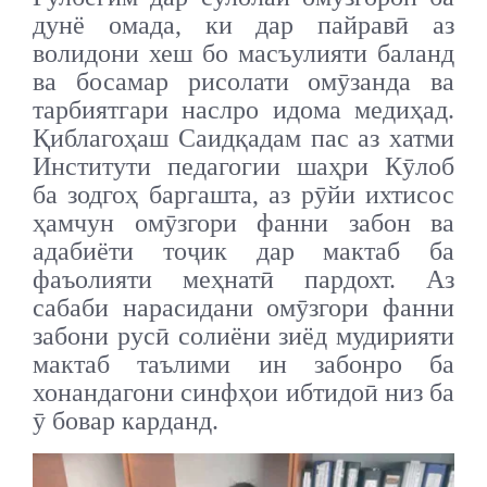
дунё омада, ки дар пайравӣ аз
волидони хеш бо масъулияти баланд
ва босамар рисолати омӯзанда ва
тарбиятгари наслро идома медиҳад.
Қиблагоҳаш Саидқадам пас аз хатми
Институти педагогии шаҳри Кӯлоб
ба зодгоҳ баргашта, аз рӯйи ихтисос
ҳамчун омӯзгори фанни забон ва
адабиёти тоҷик дар мактаб ба
фаъолияти меҳнатӣ пардохт. Аз
сабаби нарасидани омӯзгори фанни
забони русӣ солиёни зиёд мудирияти
мактаб таълими ин забонро ба
хонандагони синфҳои ибтидоӣ низ ба
ӯ бовар карданд.