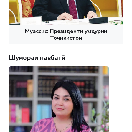
Муассис: Президенти Ҷумҳурии
Тоҷикистон
Шумораи навбатӣ