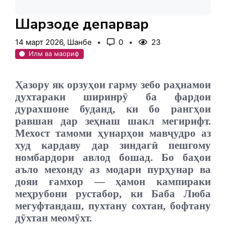
Шаҳрзоде деҳпарвар
14 март 2026, Шанбе
0
23
Илм ва маориф
Ҳазору як орзуҳои гарму зебо раҳнамои
духтараки ширинрӯ ба фардои
дурахшоне буданд, ки бо рангҳои
равшан дар зеҳнаш шакл мегирифт.
Мехост тамоми ҳунарҳои мавҷудро аз
худ кардаву дар зиндагӣ пешгому
номбардори авлод бошад. Бо баҳои
аъло мехонду аз модари пурҳунар ва
дояи ғамхор — ҳамон кампираки
меҳрубони рустабор, ки Баба Люба
мегуфтандаш, пухтану сохтан, бофтану
дӯхтан меомӯхт.