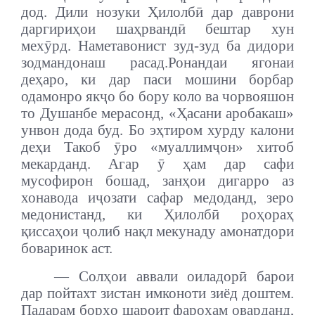
дод.
Дили нозуки Ҳилолбӣ дар даврони
даргириҳои шаҳрвандӣ бештар хун
мехӯрд. Наметавонист зуд-зуд ба дидори
зодмандонаш расад.
Ронандаи ягонаи
деҳаро, ки дар паси мошини борбар
одамонро якҷо бо бору коло ва чорвояшон
то Душанбе мерасонд, «Ҳасани аробакаш»
унвон дода буд. Бо эҳтиром хурду калони
деҳи Такоб ӯро «муаллимҷон» хитоб
мекарданд. Агар ӯ ҳам дар сафи
мусофирон бошад, занҳои дигарро аз
хонавода иҷозати сафар медоданд, зеро
медонистанд, ки Ҳилолбӣ роҳораҳ
қиссаҳои ҷолиб нақл мекунаду амонатдори
боваринок аст.
— Солҳои аввали оиладорӣ барои
дар пойтахт зистан имконоти зиёд доштем.
Падарам борҳо шароит фароҳам оварданд,