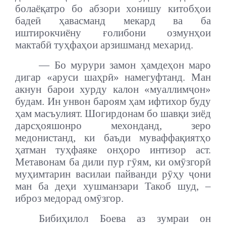
болаёқатро бо абзори хонишу китобҳои
бадеӣ ҳавасманд мекард ва ба
иштирокчиёну ғолибони озмунҳои
мактабӣ туҳфаҳои арзишманд мехарид.
— Бо мурури замон ҳамдеҳон маро
дигар «аруси шаҳрӣ» намегуфтанд. Ман
акнун барои хурду калон «муаллимҷон»
будам. Ин унвон бароям ҳам ифтихор буду
ҳам масъулият. Шогирдонам бо шавқи зиёд
дарсҳояшонро мехонданд, зеро
медонистанд, ки баъди муваффақиятҳо
ҳатман туҳфаяке онҳоро интизор аст.
Метавонам ба дили пур гӯям, ки омӯзгорӣ
муҳимтарин василаи пайванди рӯҳу ҷони
ман ба деҳи хушманзари Такоб шуд, –
иброз медорад омӯзгор.
Бибиҳилол Боева аз зумраи он