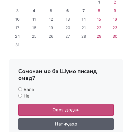
1
2
3
4
5
6
7
8
9
10
11
12
13
14
15
16
17
18
19
20
21
22
23
24
25
26
27
28
29
30
31
Сомонаи мо ба Шумо писанд
омад?
Бале
Не
Овоз додан
Натиҷаҳо