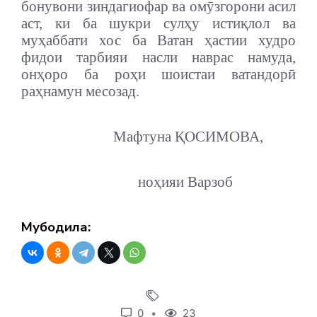
бонувони зиндагиофар ва омӯзгорони асил
аст, ки ба шукри сулҳу истиқлол ва
муҳаббати хос ба Ватан ҳастии худро
фидои тарбияи насли наврас намуда,
онҳоро ба роҳи шоистаи ватандорӣ
раҳнамун месозад.
Мафтуна ҚОСИМОВА,
ноҳияи Варзоб
Мубодила:
0
23