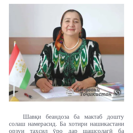
Шавқи беандоза ба мактаб дошту
солаш намерасид. Ба хотири нашикастани
орзуи таҳсил ӯро дар шашсолагӣ ба