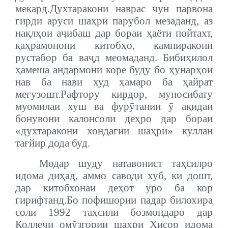
мекард.Духтаракони наврас чун парвона
гирди аруси шаҳрӣ парубол мезаданд, аз
нақлҳои аҷибаш дар бораи ҳаёти пойтахт,
қаҳрамонони китобҳо, кампиракони
рустабор ба ваҷд меомаданд. Бибиҳилол
ҳамеша андармони коре буду бо ҳунарҳои
нав ба нави худ ҳамаро ба ҳайрат
мегузошт.Рафтору кирдор, муносибату
муомилаи хуш ва фурӯтании ӯ ақидаи
бонувони калонсоли деҳро дар бораи
«духтаракони хондагии шаҳрӣ» куллан
тағйир дода буд.
Модар шуду натавонист таҳсилро
идома диҳад, аммо саводи хуб, ки дошт,
дар китобхонаи деҳот ӯро ба кор
гирифтанд.Бо пофишории падар билохира
соли 1992 таҳсили бозмондаро дар
Коллеҷи омӯзгории шаҳри Ҳисор идома