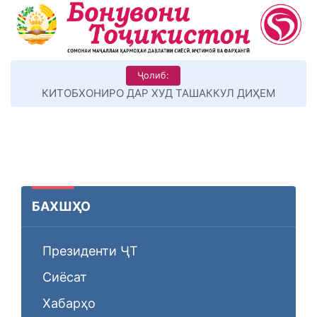
Ҷолиб:
КИТОБХОНИРО ДАР ХУД ТАШАККУЛ ДИҲЕМ
БАХШҲО
Президенти ҶТ
Сиёсат
Хабарҳо