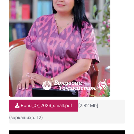
Bonu_07_2026_small.pdf
[2.82 Mb]
(зеркашиҳо: 12)