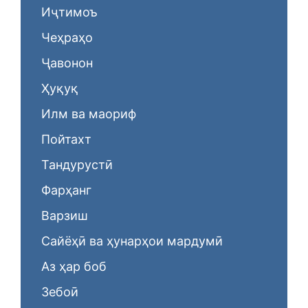
Иҷтимоъ
Чеҳраҳо
Ҷавонон
Ҳуқуқ
Илм ва маориф
Пойтахт
Тандурустӣ
Фарҳанг
Варзиш
Сайёҳӣ ва ҳунарҳои мардумӣ
Аз ҳар боб
Зебоӣ