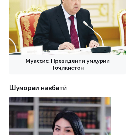
Муассис: Президенти Ҷумҳурии
Тоҷикистон
Шумораи навбатӣ