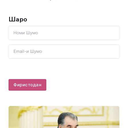
Шарҳҳо
Фиристодан