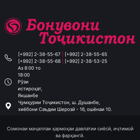
[+992] 2-38-55-67
|
[+992] 2-38-55-65
[+992] 2-38-55-68
|
[+992] 2-38-53-25
Аз 8:00 то
18:00
Рӯзи
истироҳат,
Якшанбе
Ҷумҳурии Тоҷикистон, ш. Душанбе,
хиёбони Саъдии Шерозӣ - 16, ошёнаи 10.
Сомонаи маҷаллаи ҳармоҳаи давлатии сиёсӣ, иҷтимоӣ
ва фарҳангӣ.