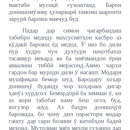
мактаби мусиқӣ гузоштанд. Барои
донишомӯзиву ҳунарварӣ тамоми шароити
зарурӣ барояш мавҷуд буд.
Падар дар симои ҷигарбандаш
табибро медиду махсусиятҳои касбро аз
кӯдакӣ барояш ёд медод. Ӯ низ бо дили
пур худро чун духтури наҷотбахш
тасаввур мекард ва ба ниёзмандон ёрии
аввалини тиббӣ мерасонд.
Аммо чархи
гардон бар муроди дили ӯ нагашт. Модари
мушфиқаш бемор шуд. Бародару хоҳар
донишҷӯ буданду чор хоҳараки дигар
ҳанӯз хурдсол. Бемордорӣ ба зиммаи ӯ, ки
аз кори табобат каму беш огоҳ буд,
вогузор шуд. Аз баҳри донишҷӯӣ
баромада, бо ҷону дил парастори модар
гашту дар сари болини ӯ китобҳои бадеӣ
мехонд. Мутолиаи зиёд меҳри суханро дар