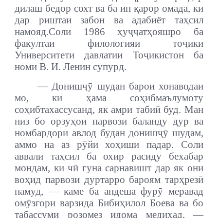
дилаш бедор сохт ва ба ин қарор омада, ки
дар риштаи забон ва адабиёт таҳсил
намояд.
Соли 1986 ҳуҷҷатҳояшро ба
факултаи филологияи тоҷики
Университети давлатии Тоҷикистон ба
номи В. И. Ленин супурд.
— Донишҷӯ шудан барои хонаводаи
мо, ки ҳама соҳибмаълумоту
соҳибтахассусанд, як амри табиӣ буд. Ман
низ бо орзуҳои парвози баланду дур ва
номбардори авлод будан донишҷӯ шудам,
аммо на аз рӯйи хоҳиши падар. Соли
аввали таҳсил ба охир расиду бехабар
мондам, ки чӣ гуна сарнавишт дар як они
воҳид парвози дуртарро бароям тарҳрезӣ
намуд, — каме ба андеша фурӯ меравад
омӯзгори варзида Бибиҳилол Боева ва бо
табассуми розомез идома медиҳад, —