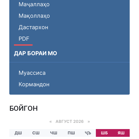
Маҷаллаҳо
Мақоллаҳо
Дастархон
PDF
ДАР БОРАИ МО
Муассиса
Кормандон
БОЙГОНӢ
«
АВГУСТ 2026 »
ДШ
СШ
ЧШ
ПШ
ҶЪ
ШБ
ЯШ