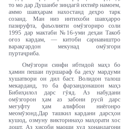
то мо дар Душанбе зиндагӣ ихтиёр намоем,
аммо шавҳарам нахостанд деҳро тарк
созанд. Ман низ интихоби шавҳарро
пазируфта, фаъолияти омӯзгориро соли
1995 дар мактаби №16-уми деҳаи Такоб
оғоз кардам, — китоби сарнавиштро
варақгардон мекунад омӯзгори
пуртаҷриба.
Омӯзгори синфи ибтидоӣ маҳз бо
ҳамин пешаи пуршараф ба деҳу мардуми
хушатвори он дил баст. Волидон талош
мекарданд, то ба фарзандонашон маҳз
Бибиҳилол дарс гӯяд. Аз набудани
омӯзгорон ҳам аз забони русӣ дарс
мегуфту ҳам алифбои ниёгонро
меомӯзонд.
Дар ташкил кардани дарсҳои
кушод, озмуну викторинаҳо маҳорати хос
дошт. Аз ҳисоби маоши худ хонандагони