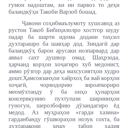
гумон надоштам, ки ин парвоз то деҳи
баландкӯҳи Такоби Варзоб бошад.
Ҷавони соҳибмаълумоту хушсавод аз
рустои Такоб Бибиҳилолро хостгор шуду
падар ба шарти идома додани таҳсил
духтарашро ба шавҳар дод. Зиндагӣ дар
баландкӯҳ барои арусаки нозпарвард дар
аввал сахт душвор омад. Шаҳрзода,
ҳарчанд корҳои хоҷагиро хуб медонист,
аммо рӯзгор дар деҳа махсусиятҳои худро
дошт.
Ҳамсоязанҳои хайрхоҳ ба вай корҳои
хоҷагӣ, чорводорию зироаткориро
меомӯхтанду ӯ ба онҳо ҳунарҳои
консервкунию пухтупази шириниҳои
гуногун, шерозбофию дӯзандагиро ёд
медод. Аз муҳраҳои «гарди хазина»
гарданбанду гӯшвораҳои нозук сохта, ба
духтаракони хешу табор ҳадия