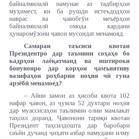
байналмилалӣ намунае аз тадбирҳои
муҳимест, ки ба рушди истеъдодҳои
наврас ва ҷавобгӯи меъёрҳои
байналмилалӣ омода кардани
ҳунаромӯзони ҷавон мусоидат менамояд.
Самараи таъсиси квотаи
Президентро дар таъмини соҳаҳо бо
кадрҳои лаёқатманд ва иштироки
бонувонро дар корҳои ҷамъиятиву
вазифаҳои роҳбарии ноҳия чӣ гуна
арзёбӣ менамоед?
– Айни замон аз ҳисоби квота 102
нафар ҷавон, аз ҷумла 52 духтари ноҳия
дар муассисаҳои таълимии олии мамлакат
таҳсил доранд. Ҷавонони тариқи квотаи
Президент таҳсилдошта дар баробари
саъйи дучанд ҷиҳати азбар намудани илму