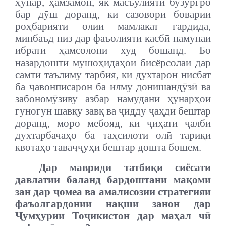
ҳунар, ҳамзамон, як масъулияти бузургро
бар дӯш доранд, ки сазовори боварии
роҳбарияти олии мамлакат гардида,
минбаъд низ дар фаъолияти касбӣ намунаи
ибрати ҳамсолони худ бошанд. Бо
назардошти мушоҳидаҳои бисёрсолаи дар
самти таълиму тарбия, ки духтарон нисбат
ба ҷавонписарон ба илму донишандӯзӣ ва
забономӯзиву азбар намудани ҳунарҳои
гуногун шавқу завқ ва ҷидду ҷаҳди бештар
доранд, моро мебояд, ки ҷиҳати ҷалби
духтарбачаҳо ба таҳсилоти олӣ тариқи
квотаҳо таваҷҷуҳи бештар дошта бошем.
Дар мавриди татбиқи сиёсати
давлатии баланд бардоштани мақоми
зан дар ҷомеа ва амалисозии стратегияи
фаъолгардонии нақши занон дар
Ҷумҳурии Тоҷикистон дар маҳал чӣ