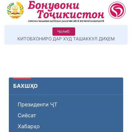
Ҷолиб:
КИТОБХОНИРО ДАР ХУД ТАШАККУЛ ДИҲЕМ
БАХШҲО
Президенти ҶТ
Сиёсат
Хабарҳо