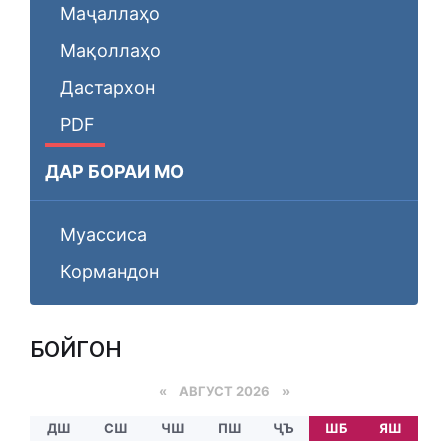
Маҷаллаҳо
Мақоллаҳо
Дастархон
PDF
ДАР БОРАИ МО
Муассиса
Кормандон
БОЙГОНӢ
«
АВГУСТ 2026 »
ДШ
СШ
ЧШ
ПШ
ҶЪ
ШБ
ЯШ