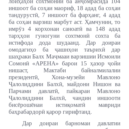
лоиҳаҳои сохтмонии ба анҷомрасида 104
иншоот ба соҳаи маориф, 18 адад ба соҳаи
тандурустӣ, 7 иншоот ба фарҳанг, 4 адад
ба соҳаи варзиш марбут аст. Ҳамчунин, то
имрӯз 4 корхонаи саноатӣ ва 148 адад
тарҳҳои гуногуни сохтмонӣ сохта ба
истифода дода шудаанд. Дар доираи
омодагиҳо ба ҷашнҳои таърихӣ дар
шаҳраки Балх Маҷмааи варзишии Исмоили
Сомонӣ «АРЕНА» барои 15 ҳазор ҷойи
нишаст, Мактаби байналмилалии
президентӣ, Хона-музейи Мавлоно
Ҷалолиддини Балхӣ, майдони Нишон ва
Парчами давлатӣ, пайкараи Мавлоно
Ҷалолиддини Балхӣ, чандин иншооти
бисёрошёнаи истиқоматӣ мавриди
баҳрабардорӣ қарор гирифтанд.
Дар доираи барномаи давлатии