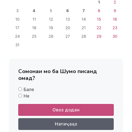
1
2
3
4
5
6
7
8
9
10
11
12
13
14
15
16
17
18
19
20
21
22
23
24
25
26
27
28
29
30
31
Сомонаи мо ба Шумо писанд
омад?
Бале
Не
Овоз додан
Натиҷаҳо