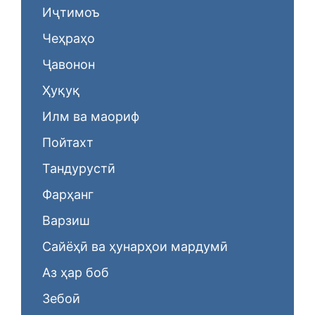
Иҷтимоъ
Чеҳраҳо
Ҷавонон
Ҳуқуқ
Илм ва маориф
Пойтахт
Тандурустӣ
Фарҳанг
Варзиш
Сайёҳӣ ва ҳунарҳои мардумӣ
Аз ҳар боб
Зебоӣ