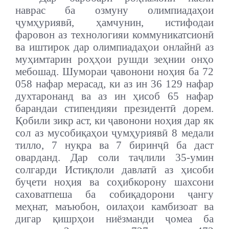
наврас ба озмуну олимпиадаҳои
ҷумҳуриявӣ, ҳамчунин, истифодаи
фаровон аз технологияи коммуникатсионӣ
ва иштирок дар олимпиадаҳои онлайнӣ аз
муҳимтарин роҳҳои рушди зеҳнии онҳо
мебошад. Шумораи ҷавонони ноҳия ба 72
058 нафар мерасад, ки аз ин 36 129 нафар
духтаронанд ва аз ин ҳисоб 65 нафар
барандаи стипендияи президентӣ дорем.
Қобили зикр аст, ки ҷавонони ноҳия дар як
сол аз мусобиқаҳои ҷумҳуриявӣ 8 медали
тилло, 7 нуқра ва 7 биринҷӣ ба даст
оварданд. Дар соли таҷлили 35-умин
солгарди Истиқлоли давлатӣ аз ҳисоби
буҷети ноҳия ва соҳибкорону шахсони
саховатпеша ба собиқадорони ҷангу
меҳнат, маъюбон, оилаҳои камбизоат ва
дигар қишрҳои ниёзманди ҷомеа ба