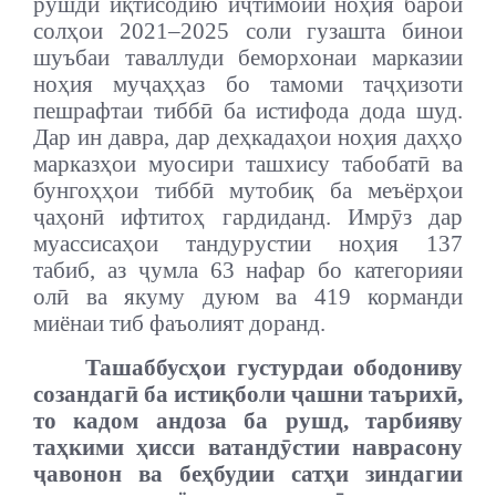
рушди иқтисодию иҷтимоии ноҳия барои
солҳои 2021–2025 соли гузашта бинои
шуъбаи таваллуди беморхонаи марказии
ноҳия муҷаҳҳаз бо тамоми таҷҳизоти
пешрафтаи тиббӣ ба истифода дода шуд.
Дар ин давра, дар деҳкадаҳои ноҳия даҳҳо
марказҳои муосири ташхису табобатӣ ва
бунгоҳҳои тиббӣ мутобиқ ба меъёрҳои
ҷаҳонӣ ифтитоҳ гардиданд. Имрӯз дар
муассисаҳои тандурустии ноҳия 137
табиб, аз ҷумла 63 нафар бо категорияи
олӣ ва якуму дуюм ва 419 корманди
миёнаи тиб фаъолият доранд.
Ташаббусҳои густурдаи ободониву
созандагӣ ба истиқболи ҷашни таърихӣ,
то кадом андоза ба рушд, тарбияву
таҳкими ҳисси ватандӯстии наврасону
ҷавонон ва беҳбудии сатҳи зиндагии