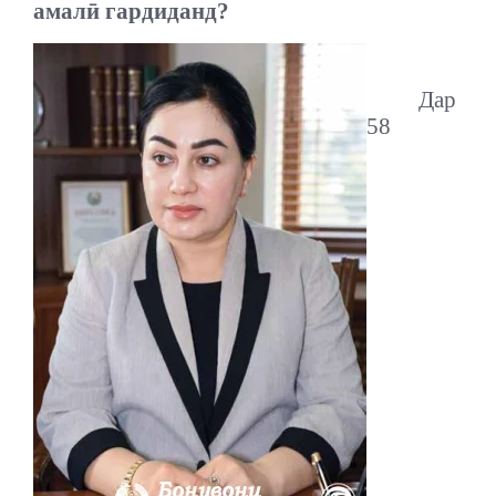
амалӣ гардиданд?
Дар
58