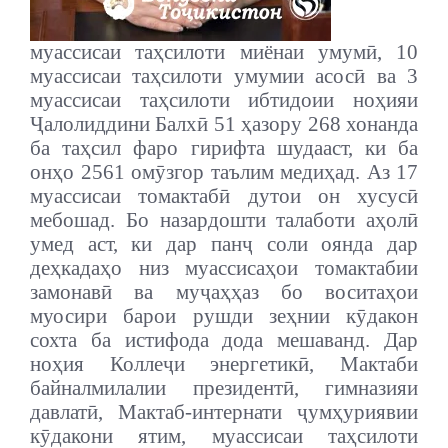
муассисаи таҳсилоти миёнаи умумӣ, 10
муассисаи таҳсилоти умумии асосӣ ва 3
муассисаи таҳсилоти ибтидоии ноҳияи
Ҷалолиддини Балхӣ 51 ҳазору 268 хонанда
ба таҳсил фаро гирифта шудааст, ки ба
онҳо 2561 омӯзгор таълим медиҳад. Аз 17
муассисаи томактабӣ дутои он хусусӣ
мебошад. Бо назардошти талаботи аҳолӣ
умед аст, ки дар панҷ соли оянда дар
деҳкадаҳо низ муассисаҳои томактабии
замонавӣ ва муҷаҳҳаз бо воситаҳои
муосири барои рушди зеҳнии кӯдакон
сохта ба истифода дода мешаванд. Дар
ноҳия Коллеҷи энергетикӣ, Мактаби
байналмилалии президентӣ, гимназияи
давлатӣ, Мактаб-интернати ҷумҳуриявии
кӯдакони ятим, муассисаи таҳсилоти