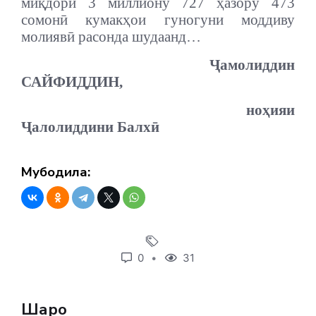
миқдори 3 миллиону 727 ҳазору 473
сомонӣ кумакҳои гуногуни моддиву
молиявӣ расонда шудаанд…
Ҷамолиддин
САЙФИДДИН,
ноҳияи
Ҷалолиддини Балхӣ
Мубодила:
0
31
Шарҳҳо