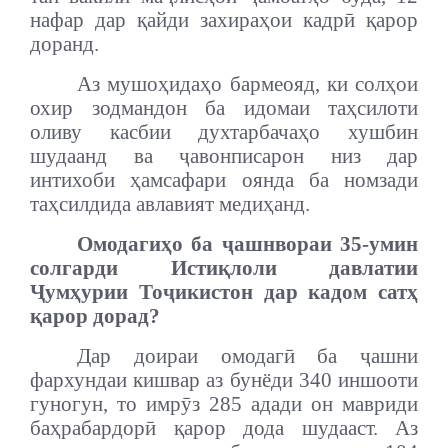
нафар дар қайди захираҳои кадрӣ қарор
доранд.
Аз мушоҳидаҳо бармеояд, ки солҳои
охир зодмандон ба идомаи таҳсилоти
оливу касбии духтарбачаҳо хушбин
шудаанд ва ҷавонписарон низ дар
интихоби ҳамсафари оянда ба номзади
таҳсилдида авлавият медиҳанд.
Омодагиҳо ба ҷашнвораи 35-умин
солгарди Истиқлоли давлатии
Ҷумҳурии Тоҷикистон дар кадом сатҳ
қарор дорад?
Дар доираи омодагӣ ба ҷашни
фархундаи кишвар аз бунёди 340 иншооти
гуногун, то имрӯз 285 адади он мавриди
баҳрабардорӣ қарор дода шудааст. Аз