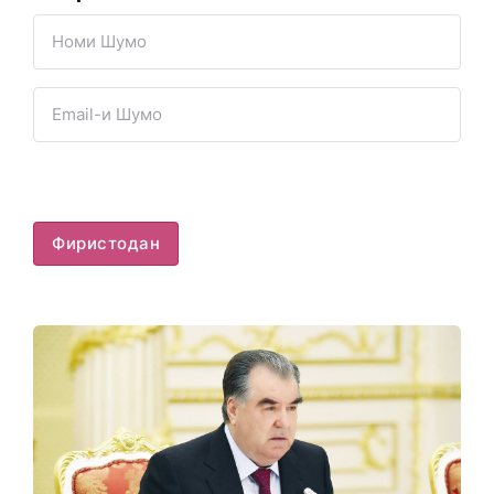
Фиристодан