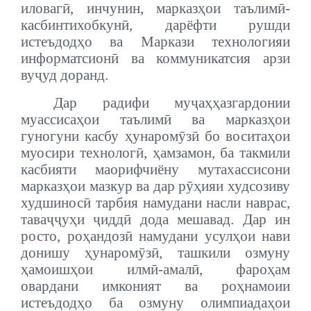
иловагӣ, инчунин, марказҳои таълимӣ-
касбинтихобкунӣ, дарёфти рушди
истеъдодҳо ва Маркази технологияи
информатсионӣ ва коммуникатсия арзи
вуҷуд доранд.
Дар радифи муҷаҳҳазгардонии
муассисаҳои таълимӣ ва марказҳои
гуногуни касбу ҳунаромӯзӣ бо воситаҳои
муосири технологӣ, ҳамзамон, ба такмили
касбияти маорифчиёну мутахассисони
марказҳои мазкур ва дар рӯҳияи худсозиву
худшиносӣ тарбия намудани насли наврас,
таваҷҷуҳи ҷиддӣ дода мешавад. Дар ин
росто, роҳандозӣ намудани усулҳои нави
донишу ҳунаромӯзӣ, ташкили озмуну
ҳамоишҳои илмӣ-амалӣ, фароҳам
овардани имконият ва роҳнамоии
истеъдодҳо ба озмуну олимпиадаҳои