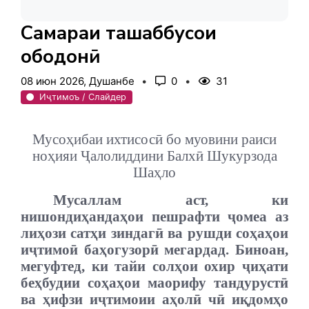
Самараи ташаббусҳои
ободонӣ
08 июн 2026, Душанбе
0
31
Иҷтимоъ / Слайдер
Мусоҳибаи ихтисосӣ бо муовини раиси
ноҳияи Ҷалолиддини Балхӣ Шукурзода
Шаҳло
Мусаллам аст, ки
нишондиҳандаҳои пешрафти ҷомеа аз
лиҳози сатҳи зиндагӣ ва рушди соҳаҳои
иҷтимоӣ баҳогузорӣ мегардад. Биноан,
мегуфтед, ки тайи солҳои охир ҷиҳати
беҳбудии соҳаҳои маорифу тандурустӣ
ва ҳифзи иҷтимоии аҳолӣ чӣ иқдомҳо