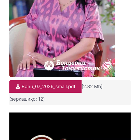
Bonu_07_2026_small.pdf
[2.82 Mb]
(зеркашиҳо: 12)