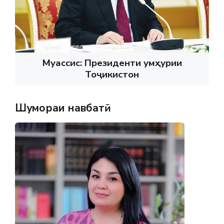
Муассис: Президенти Ҷумҳурии
Тоҷикистон
Шумораи навбатӣ