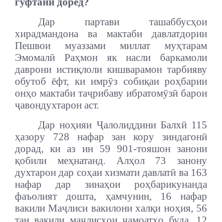
гуфтанӣ доред?
Дар партави ташаббусҳои
хирадмандона ва мактаби давлатдории
Пешвои муаззами миллат муҳтарам
Эмомалӣ Раҳмон як насли баркамоли
даврони истиқлоли кишварамон тарбияву
обутоб ёфт, ки имрӯз собиқаи роҳбарии
онҳо мактаби таҷрибаву ибратомӯзӣ барои
ҷавондухтарон аст.
Дар ноҳияи Ҷалолиддини Балхӣ 115
ҳазору 728 нафар зан кору зиндагонӣ
дорад, ки аз ин 59 901-тояшон занони
қобили меҳнатанд. Алҳол 73 занону
духтарон дар соҳаи хизмати давлатӣ ва 163
нафар дар зинаҳои роҳбарикунанда
фаъолият дошта, ҳамчунин, 16 нафар
вакили Маҷлиси вакилони халқи ноҳия, 56
тан вакили маҷлисҳои ҷамоатҳо буда, 12