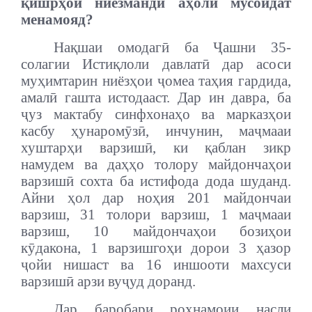
қишрҳои ниёзманди аҳолӣ мусоидат
менамояд?
Нақшаи омодагӣ ба Ҷашни 35-
солагии Истиқлоли давлатӣ дар асоси
муҳимтарин ниёзҳои ҷомеа таҳия гардида,
амалӣ гашта истодааст. Дар ин давра, ба
ҷуз мактабу синфхонаҳо ва марказҳои
касбу ҳунаромӯзӣ, инчунин, маҷмааи
хуштарҳи варзишӣ, ки қаблан зикр
намудем ва даҳҳо толору майдончаҳои
варзишӣ сохта ба истифода дода шуданд.
Айни ҳол дар ноҳия 201 майдончаи
варзиш, 31 толори варзиш, 1 маҷмааи
варзиш, 10 майдончаҳои бозиҳои
кӯдакона, 1 варзишгоҳи дорои 3 ҳазор
ҷойи нишаст ва 16 иншооти махсуси
варзишӣ арзи вуҷуд доранд.
Дар баробари роҳнамоии насли