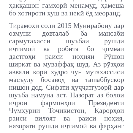
ҳаққашон ғамхорӣ менамуд, ҳамеша
бо хотироти хуш ва некӣ ёд меоранд.
Тирамоҳи соли 2015 Мунирабону дар
озмуни довталаб ба мансаби
сармутахасси шуъбаи рушди
иҷтимоӣ ва робита бо ҷомеаи
дастгоҳи раиси ноҳияи Рӯшон
ширкат ва муваффақ шуд. Аз рӯзҳои
аввали корӣ худро чун мутахассиси
масъулу босавод ва ташаббускор
нишон дод. Сифати ҳуҷҷатгузорӣ дар
шуъба намуна аст. Назорат аз болои
иҷрои фармонҳои Президенти
Чумҳурии Тоҷикистон, Қарорҳои
раиси вилоят ва раиси ноҳия,
назорати рушди иҷтимоӣ ва фарҳанг