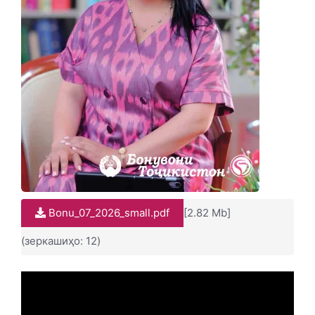
Bonu_07_2026_small.pdf
[2.82 Mb]
(зеркашиҳо: 12)