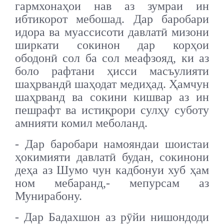
гармхонаҳои нав аз зумраи ин
ибтикорот мебошад. Дар баробари
идора ва муассисоти давлатӣ мизони
ширкати сокинон дар корҳои
ободонӣ сол ба сол меафзояд, ки аз
боло рафтани ҳисси масъулияти
шаҳрвандӣ шаҳодат медиҳад. Ҳамчун
шаҳрванд ва сокини кишвар аз ин
пешрафт ва истиқрори сулҳу суботу
амнияти комил меболанд.
- Дар баробари намояндаи шоистаи
ҳокимияти давлатӣ будан, сокинони
деҳа аз Шумо чун кадбонуи хуб ҳам
ном мебаранд,- мепурсам аз
Мунирабону.
- Дар Бадахшон аз рӯйи нишондоди