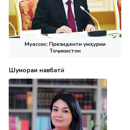
Муассис: Президенти Ҷумҳурии
Тоҷикистон
Шумораи навбатӣ