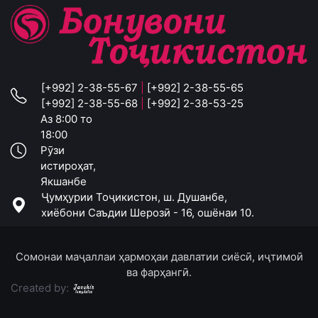
[+992] 2-38-55-67
|
[+992] 2-38-55-65
[+992] 2-38-55-68
|
[+992] 2-38-53-25
Аз 8:00 то
18:00
Рӯзи
истироҳат,
Якшанбе
Ҷумҳурии Тоҷикистон, ш. Душанбе,
хиёбони Саъдии Шерозӣ - 16, ошёнаи 10.
Сомонаи маҷаллаи ҳармоҳаи давлатии сиёсӣ, иҷтимоӣ
ва фарҳангӣ.
Created by: