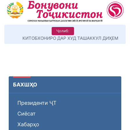
Ҷолиб:
КИТОБХОНИРО ДАР ХУД ТАШАККУЛ ДИҲЕМ
БАХШҲО
Президенти ҶТ
Сиёсат
Хабарҳо