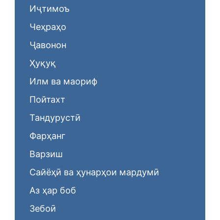
Иҷтимоъ
Чеҳраҳо
Ҷавонон
Ҳуқуқ
Илм ва маориф
Пойтахт
Тандурустӣ
Фарҳанг
Варзиш
Сайёҳӣ ва ҳунарҳои мардумӣ
Аз ҳар боб
Зебоӣ