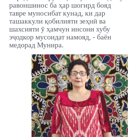
равоншинос ба ҳар шогирд бояд
тавре муносибат кунад, ки дар
ташаккули қобилияти зеҳнӣ ва
шахсияти ӯ ҳамчун инсони хубу
эҷодкор мусоидат намояд, - баён
медорад Мунира.