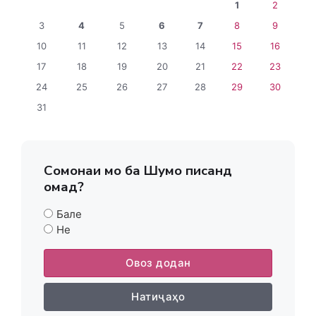
1
2
3
4
5
6
7
8
9
10
11
12
13
14
15
16
17
18
19
20
21
22
23
24
25
26
27
28
29
30
31
Сомонаи мо ба Шумо писанд
омад?
Бале
Не
Овоз додан
Натиҷаҳо