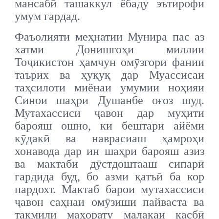
мансабӣ ташаккул ёбаду эътирофи
умум гардад.
Фаъолияти меҳнатии Мунира пас аз
хатми Донишгоҳи миллии
Тоҷикистон ҳамчун омӯзгори фании
таърих ва ҳуқуқ дар Муассисаи
таҳсилоти миёнаи умумии ноҳияи
Синои шаҳри Душанбе оғоз шуд.
Мутахассиси ҷавон дар муҳити
барояш ошно, ки бештари айёми
кӯдакӣ ва наврасиаш ҳамроҳи
хонавода дар ин шаҳри барояш азиз
ва мактаби дӯстдоштааш сипарӣ
гардида буд, бо азми қатъӣ ба кор
пардохт. Мактаб барои мутахассиси
ҷавон саҳнаи омӯзиши пайваста ва
такмили маҳорату малакаи касбӣ