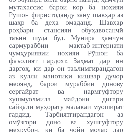
мутахассис барои кор ба ноҳияи
Рӯшон фиристоданду зану шавҳар аз
шаҳр ба деҳа омаданд. Шавҳар
роҳбари стансияи обуҳавосанҷӣ
таъин шуда буд. Мунира ҳамчун
сармураббии мактаб-интернати
ҷумҳуриявии ноҳияи Рӯшон ба
фаъолият пардохт. Заҳмат дар ин
даргоҳ, ки дар он таълимгирандагон
аз кулли манотиқи кишвар дучор
меоянд, барои мураббии донову
серғайрат ва нармгуфтору
хушмуолмила майдони дигари
сайқали муҳорату малакаи муошират
гардид. Тарбиятгирандагон аз
омӯзгори доно ва хушгуфтору
меҳрубон, ки ба ҷойи модар дар