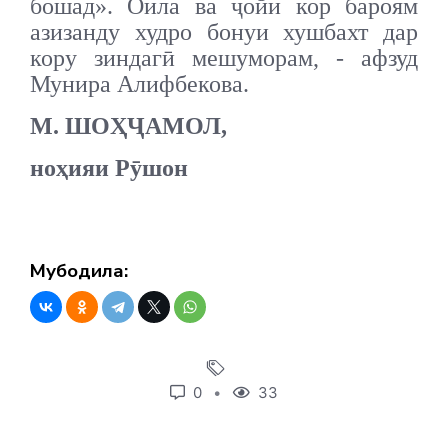
бошад». Оила ва ҷойи кор бароям
азизанду худро бонуи хушбахт дар
кору зиндагӣ мешуморам, - афзуд
Мунира Алифбекова.
М. ШОҲҶАМОЛ,
ноҳияи Рӯшон
Мубодила:
0
33