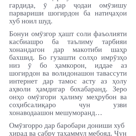
гардида, ӯ дар ҷодаи омӯзишу
парвариши шогирдон ба натиҷаҳои
хуб ноил шуд.
Бонуи омӯзгор ҳашт соли фаъолияти
касбиашро ба таълиму тарбияи
хонандагон дар макотиби шаҳр
бахшид. Бо гузашти солҳо имрӯзҳо
низ ӯ бо ҳамкорон, иддае аз
шогирдон ва волидонашон тавассути
интернет дар тамос асту аз ҳолу
аҳволи ҳамдигар бохабаранд. Зеро
онҳо омӯзгори ҳалиму меҳрубон ва
соҳибсалиқаро чун узви
хонаводаашон мешуморанд…
Омӯзгорро дар баробари дониши хуб
хирад ва сабру таҳаммул мебояд. Чун