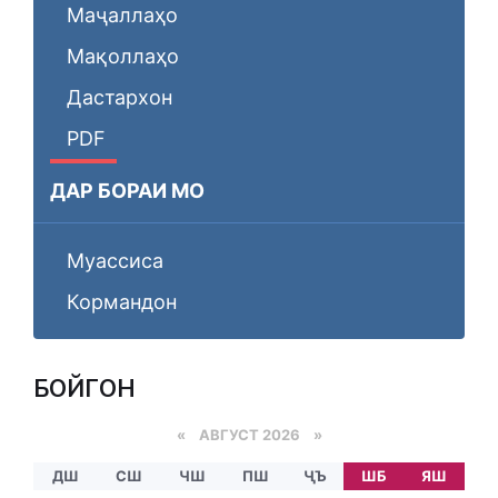
Маҷаллаҳо
Мақоллаҳо
Дастархон
PDF
ДАР БОРАИ МО
Муассиса
Кормандон
БОЙГОНӢ
«
АВГУСТ 2026 »
ДШ
СШ
ЧШ
ПШ
ҶЪ
ШБ
ЯШ