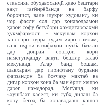
стансияи обуҳавосанҷӣ ҳаво бештари
вақт тағйирёбанда ва барфу
боронист, вале шукри худованд, ки
чор фасли сол дар хонаводаамон
ҳавои софу беғубори хамдигарфаҳмӣ
ҳукмфармост, - мекӯшам корҳои
занонаро пурра худам иҷро намоям,
вале иҷрои вазифаҳои шуъба баъзан
дар доираи соатҳои корӣ
намеғунҷанду вақти бештар талаб
мекунанд. Агар банд бошам,
шавҳарам дар гирифтану бурдани
фарзандон ба боғчаву мактаб ва
дигар корҳои хона ба ман ёрии хешро
дареғ намедорад. Мегӯянд, ки
«хушбахт касест, ки субҳ дилаш ба
кору бегоҳ ба хонаводааш кашол