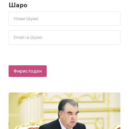
Шарҳҳо
Фиристодан