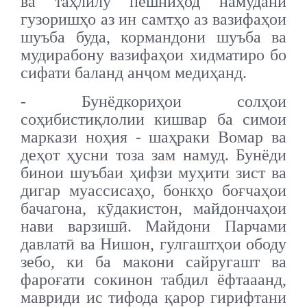
ва таҳлилу пешниҳод намудани
гузоришҳо аз ин самтҳо аз вазифаҳои
шуъба буда, кормандони шуъба ва
мудирабону вазифаҳои хидматиро бо
сифати баланд анҷом медиҳанд.
- Бунёдкориҳои солҳои
соҳибистиқлолии кишвар ба симои
маркази ноҳия - шаҳраки Вомар ва
деҳот ҳусни тоза зам намуд. Бунёди
бинои шуъбаи ҳифзи муҳити зист ва
дигар муассисаҳо, бонкҳо боғчаҳои
бачагона, кӯдакистон, майдончаҳои
нави варзишӣ. Майдони Парчами
давлатӣ ва Нишон, гулгаштҳои ободу
зебо, ки ба макони сайругашт ва
фароғати сокинон табдил ёфтааанд,
мавриди ис тифода қарор гирифтани