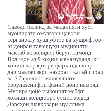
Саводи баланд ва маданияти хуби
муоширати омӯзгори ҷавони
серғайрату хушгуфтор ва хушрафтор
аз доираи таваҷҷуҳи мудирияти
мактаб ва волидон берун намонд.
Волидон аз ӯ хоҳиш менамуданд, ки
хониш ва рафтори фарзандашонро
дар мактаб зери назорати қатъӣ гирад
ва ё барояшон машғулияти
беруназсинфии фаннӣ доир намояд.
Мунира ҷойе имконият меёфт,
хоҳиши волидонро сомон медод.
Дарсҳои шавқовари муаллима
на танҳо ба хонандагон имкон