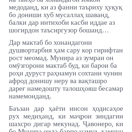
медоданд, ки аз фанни таъриху ҳуқуқ
бо дониши хуб мусаллаҳ шаванд,
балки дар интихоби касби иддае аз
шогирдон таъсиргузор бошанд…
Дар мактаб бо хонандагони
душвортарбия ҳам сару кор гирифтан
рост меомад. Мунира аз зумраи он
омӯзгорони мактаб буд, ки барои ба
роҳи дуруст раҳнамун сохтани чунин
афрод донишу неру ва вақташро
дареғ намедошту талошҳояш бесамар
намемонданд.
Баъзан дар ҳаёти инсон ҳодисаҳое
рух медиҳанд, ки маҷрои зиндагии
шахсро дигар мекунад. Ҷавонеро, ки
бо Мунира оила барпо намуд, ҳамчун