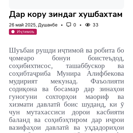
Дар кору зиндагӣ хушбахтам
26 май 2025, Душанбе
0
33
Иҷтимоъ
Шуъбаи рушди иҷтимоӣ ва робита бо
ҷомеаро бонуи боистеъдод,
соҳибихтисос, ташаббускор ва
соҳибтаҷриба Мунира Алифбекова
мудирият мекунад. Фаъолияти
содиқона ва босамар дар зинаҳои
гуногуни сохторҳои маориф ва
хизмати давлатӣ боис шуданд, ки ӯ
чун мутахассиси дорои касбияти
баланд ва соҳибэҳтиром дар иҷрои
вазифаҳои давлатӣ ва уҳдадориҳои