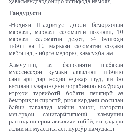
ҳавасмандгардониро истифода намояд.
Тандурустӣ
-Ноҳияи Шаҳритус дорои беморхонаи
марказӣ, маркази саломатии ноҳиявӣ, 10
маркази саломатии деҳот, 34 бунгоҳи
тиббӣ ва 10 маркази саломатии соҳавӣ
мебошад, - иброз медорад ҳамсуҳбатам.
Ҳамчунин, аз фаъолияти шабакаи
муассисаҳои кумаки аввалияи тиббию
санитарӣ дар ноҳия ёдовар шуд, ки бо
василаи гузарондани чорабинию вохӯриҳо
корҳои тарғиботӣ бобати пешгирӣ аз
бемориҳои сироятӣ, риоя кардани фосилаи
байни таваллуд миёни занон, назорати
меъёрҳои санитарӣгигиенӣ, ҳамчунин
расондани ёрии аввалияи тиббӣ, ки ҳадафи
аслии ин муассиса аст, пурзӯр намудааст.