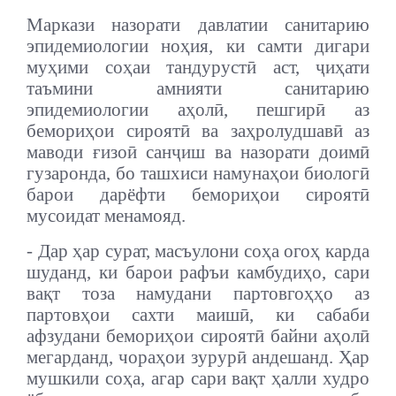
Маркази назорати давлатии санитарию
эпидемиологии ноҳия, ки самти дигари
муҳими соҳаи тандурустӣ аст, ҷиҳати
таъмини амнияти санитарию
эпидемиологии аҳолӣ, пешгирӣ аз
бемориҳои сироятӣ ва заҳролудшавӣ аз
маводи ғизоӣ санҷиш ва назорати доимӣ
гузаронда, бо ташхиси намунаҳои биологӣ
барои дарёфти бемориҳои сироятӣ
мусоидат менамояд.
- Дар ҳар сурат, масъулони соҳа огоҳ карда
шуданд, ки барои рафъи камбудиҳо, сари
вақт тоза намудани партовгоҳҳо аз
партовҳои сахти маишӣ, ки сабаби
афзудани бемориҳои сироятӣ байни аҳолӣ
мегарданд, чораҳои зурурӣ андешанд. Ҳар
мушкили соҳа, агар сари вақт ҳалли худро