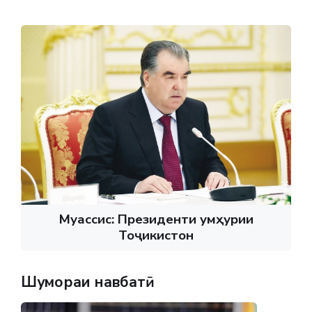
Муассис: Президенти Ҷумҳурии
Тоҷикистон
Шумораи навбатӣ