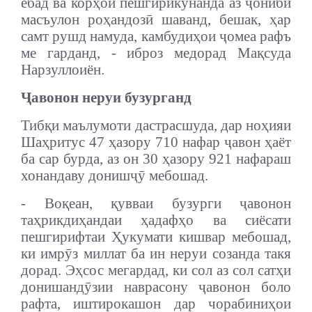
ёбад ва корҳои пешгирикунанда аз ҷониби
масъулон роҳандозӣ шаванд, бешак, ҳар
самт рушд намуда, камбудиҳои ҷомеа рафъ
ме гарданд, - иброз медорад Мақсуда
Нарзуллоиён.
Ҷавонон неруи бузурганд
Тибқи маълумоти дастрасшуда, дар ноҳияи
Шаҳритус 47 ҳазору 710 нафар ҷавон ҳаёт
ба сар бурда, аз он 30 ҳазору 921 нафараш
хонандаву донишҷӯ мебошад.
- Воқеан, қувваи бузурги ҷавонон
таҳрикдиҳандаи ҳадафҳо ва сиёсати
пешгирифтаи Ҳукумати кишвар мебошад,
ки имрӯз миллат ба ин неруи созанда такя
дорад. Эҳсос мегардад, ки сол аз сол сатҳи
донишандӯзии наврасону ҷавонон боло
рафта, иштирокашон дар чорабиниҳои