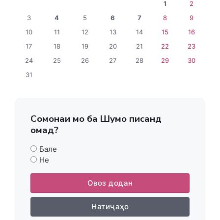
1
2
3
4
5
6
7
8
9
10
11
12
13
14
15
16
17
18
19
20
21
22
23
24
25
26
27
28
29
30
31
Сомонаи мо ба Шумо писанд
омад?
Бале
Не
Овоз додан
Натиҷаҳо