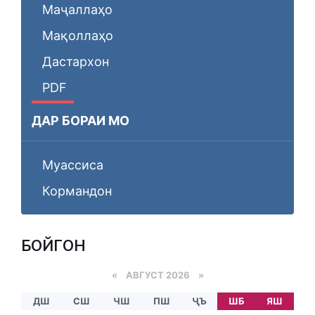
Маҷаллаҳо
Мақоллаҳо
Дастархон
PDF
ДАР БОРАИ МО
Муассиса
Кормандон
БОЙГОНӢ
«
АВГУСТ 2026 »
ДШ
СШ
ЧШ
ПШ
ҶЪ
ШБ
ЯШ