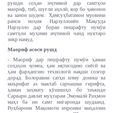
рушди соҳаи иҷтимоӣ дар самтҳои
маориф, тиб, шуғли аҳолӣ, кор бо ҷавонон
ва занон шудем. Ҳамсуҳбатамон муовини
раиси ноҳия Нарзуллоиён Мақсуда
Нарзулло дар бораи пешрафту нумӯи
самтҳои муҳими иҷтимоӣ чанд нуктаро
зикр намуд.
Маориф асоси рушд
- Маориф дар пешрафту нумӯи ҳамаи
соҳаҳои ҷомеа, ҳам иқтисодию сиёсӣ ва
ҳам фарҳангию технологӣ нақши созгор
дорад. Болоравии сатҳи илму дониш ва
маърифат аз мактаб сарчашма гирифта,
ҳамаи заҳмату кӯшишҳо бо таъкиди
Сарвари давлат муҳтарам Эмомалӣ Раҳмон
маҳз ба ин самт нигаронда шудаанд.
Роҳбарони Мақомоти иҷроияи маҳаллии