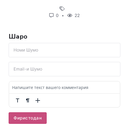
0
22
Шарҳҳо
Фиристодан