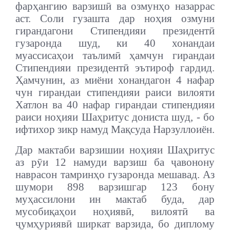
фарҳангию варзишӣ ва озмунҳо назаррас
аст. Соли гузашта дар ноҳия озмуни
гирандагони Стипендияи президентӣ
гузаронда шуд, ки 40 хонандаи
муассисаҳои таълимӣ ҳамчун гирандаи
Стипендияи президентӣ эътироф гардид.
Ҳамчунин, аз миёни хонандагон 4 нафар
чун гирандаи стипендияи раиси вилояти
Хатлон ва 40 нафар гирандаи стипендияи
раиси ноҳияи Шаҳритус дониста шуд, - бо
ифтихор зикр намуд Мақсуда Нарзуллоиён.
Дар мактаби варзишии ноҳияи Шаҳритус
аз рӯи 12 намуди варзиш ба ҷавонону
наврасон тамринҳо гузаронда мешавад. Аз
шумори 898 варзишгар 123 бону
муҳассилони ин мактаб буда, дар
мусобиқаҳои ноҳиявӣ, вилоятӣ ва
ҷумҳуриявӣ ширкат варзида, бо диплому