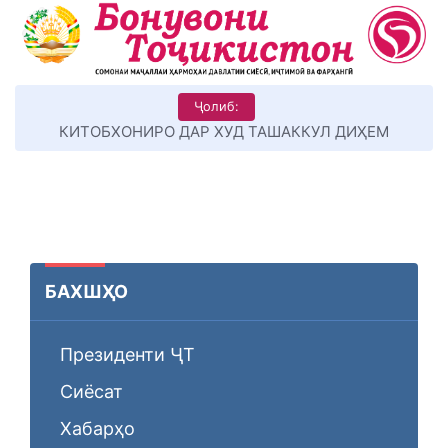
Ҷолиб:
КИТОБХОНИРО ДАР ХУД ТАШАККУЛ ДИҲЕМ
БАХШҲО
Президенти ҶТ
Сиёсат
Хабарҳо