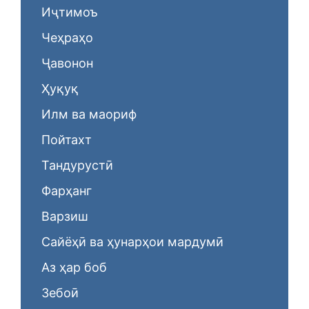
Иҷтимоъ
Чеҳраҳо
Ҷавонон
Ҳуқуқ
Илм ва маориф
Пойтахт
Тандурустӣ
Фарҳанг
Варзиш
Сайёҳӣ ва ҳунарҳои мардумӣ
Аз ҳар боб
Зебоӣ