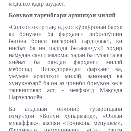
медалҳо қадр шудаст.
Бонувон тарғибгари арзишҳои миллӣ
-Солҳои охир тақлидҳои кӯркӯронаи бархе
аз бонувон ба фарҳанги либоспӯшии
бегона боиси нигаронӣ гардидааст, ки
нисбат ба ин падида бетаваҷҷуҳӣ зоҳир
намудан санги маломат задан ба гузашта ва
хиёнат ба ояндаи фарҳанги миллӣ
мебошад. Нигаҳдорандаи фарҳанг ва,
умуман арзишҳои миллӣ, занонанд ва
хунукназарӣ ба он аз ҷониби бонувон хеле
ташвишовар аст, - меафзояд Мақсуда
Нарзуллоиён.
Ба андешаи онҷониб гузарондани
озмунҳои «Бонуи ҳунарманд», «Оилаи
муваффақ», аксияи «Тоҷикона мепӯшем»,
Фестивали ҷумҳуриявии «Сад ранги