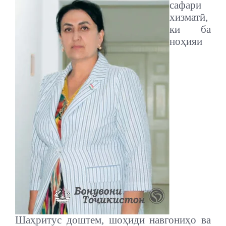
сафари
хизматӣ,
ки ба
ноҳияи
Шаҳритус доштем, шоҳиди навгониҳо ва