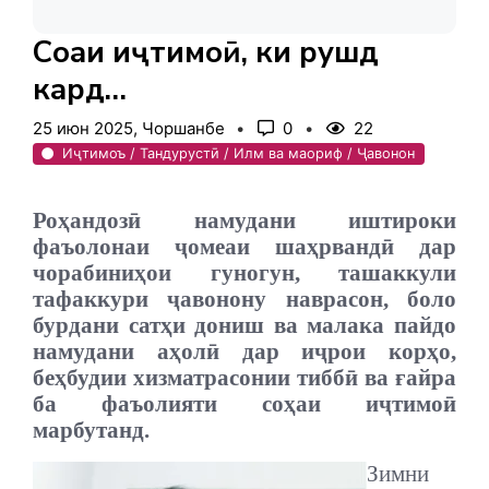
Соҳаи иҷтимоӣ, ки рушд
кард…
25 июн 2025, Чоршанбе
0
22
Иҷтимоъ / Тандурустӣ / Илм ва маориф / Ҷавонон
Роҳандозӣ намудани иштироки
фаъолонаи ҷомеаи шаҳрвандӣ дар
чорабиниҳои гуногун, ташаккули
тафаккури ҷавонону наврасон, боло
бурдани сатҳи дониш ва малака пайдо
намудани аҳолӣ дар иҷрои корҳо,
беҳбудии хизматрасонии тиббӣ ва ғайра
ба фаъолияти соҳаи иҷтимоӣ
марбутанд.
Зимни