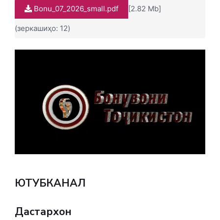
Bonu_07_2026_small.pdf
[2.82 Mb]
(зеркашиҳо: 12)
ЮТУБКАНАЛ
Дастархон