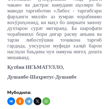
чакан» ва дастрас намудани аҳолиро бо
маводи тарғиботии «Либос - тарғибгари
фарҳанги миллӣ» аз зумраи чорабинию
вохӯриҳоеанд, ки маҳз бо ширкати занону
духтарон сурат мегиранд. Ба шарофати
чорабиниҳо бори дигар расму анъана ва
тарзи либоспӯшии тоҷикона тарғиб
гардида, унсурҳои муфиди халқӣ барои
наслҳои баъдина чун намуна нигоҳ дошта
мешаванд.
Қутбия НЕЪМАТУЛЛО,
Душанбе-Шаҳритус-Душанбе
Мубодила: