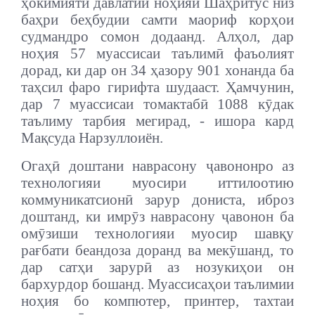
ҳокимияти давлатии ноҳияи Шаҳритус низ
баҳри беҳбудии самти маориф корҳои
судмандро сомон додаанд. Алҳол, дар
ноҳия 57 муассисаи таълимӣ фаъолият
дорад, ки дар он 34 ҳазору 901 хонанда ба
таҳсил фаро гирифта шудааст. Ҳамчунин,
дар 7 муассисаи томактабӣ 1088 кӯдак
таълиму тарбия мегирад, - ишора кард
Мақсуда Нарзуллоиён.
Огаҳӣ доштани наврасону ҷавононро аз
технологияи муосири иттилоотию
коммуникатсионӣ зарур дониста, иброз
доштанд, ки имрӯз наврасону ҷавонон ба
омӯзиши технологияи муосир шавқу
рағбати беандоза доранд ва мекӯшанд, то
дар сатҳи зарурӣ аз нозукиҳои он
бархурдор бошанд. Муассисаҳои таълимии
ноҳия бо компютер, принтер, тахтаи