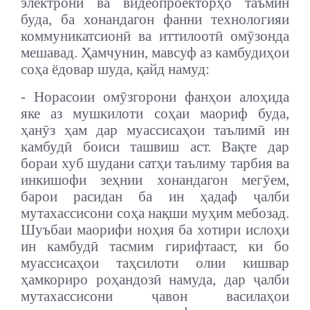
электронӣ ва видеопроекторҳо таъмин
буда, ба хонандагон фанни технологияи
коммуникатсионӣ ва иттилоотӣ омӯзонда
мешавад. Ҳамчунин, мавсуф аз камбудиҳои
соҳа ёдовар шуда, қайд намуд:
- Норасоии омӯзгорони фанҳои алоҳида
яке аз мушкилоти соҳаи маориф буда,
ҳанӯз ҳам дар муассисаҳои таълимӣ ин
камбудӣ боиси ташвиш аст. Вақте дар
бораи хуб шудани сатҳи таълиму тарбия ва
инкишофи зеҳнии хонандагон мегӯем,
барои расидан ба ин ҳадаф ҷалби
мутахассисони соҳа нақши муҳим мебозад.
Шуъбаи маорифи ноҳия ба хотири ислоҳи
ин камбудӣ тасмим гирифтааст, ки бо
муассисаҳои таҳсилоти олии кишвар
ҳамкориро роҳандозӣ намуда, дар ҷалби
мутахассисони ҷавон василаҳои