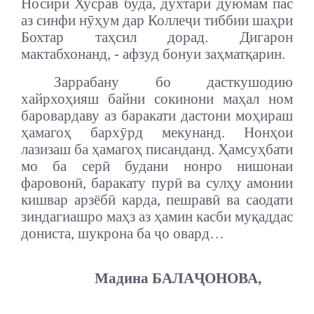
Носири Хусрав буда, духтари дуюмам пас
аз синфи нӯҳум дар Коллеҷи тиббии шаҳри
Бохтар таҳсил дорад. Дигарон
мактабхонанд, - афзуд бонуи заҳматқарин.
Заррабану бо дасткушодию
хайрхоҳияш байни сокинони маҳал ном
баровардаву аз баракати дастони моҳираш
ҳамагоҳ бархӯрд мекунанд. Нонҳои
лазизаш ба ҳамагоҳ писанданд. Ҳамсуҳбати
мо ба серӣ будани нонро нишонаи
фаровонӣ, баракату пурӣ ва сулҳу амонии
кишвар арзёбӣ карда, пешравӣ ва саодати
зиндагиашро маҳз аз ҳамин касби муқаддас
дониста, шукрона ба ҷо овард…
Мадина БАЛА
Ҷ
ОНОВА,