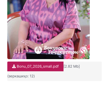
Bonu_07_2026_small.pdf
[2.82 Mb]
(зеркашиҳо: 12)