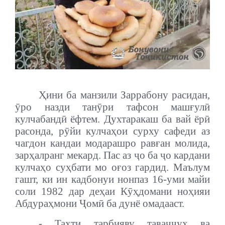
Ҳини ба манзили Заррабону расидан,
ӯро назди танӯри тафсон машғулӣ
кулчабандӣ ёфтем. Духтаракаш ба вай ёрӣ
расонда, рӯйи кулчаҳои сурху сафеди аз
чагдон кандаи модарашро равған молида,
зарҳалранг мекард. Пас аз ҷо ба ҷо кардани
кулчаҳо суҳбати мо оғоз гардид. Маълум
гашт, ки ин кадбонуи нонпаз 16-уми майи
соли 1982 дар деҳаи Кӯҳдомани ноҳияи
Абдураҳмони Ҷомӣ ба дунё омадааст.
- Таҳти тарбияву таваҷҷуҳ ва