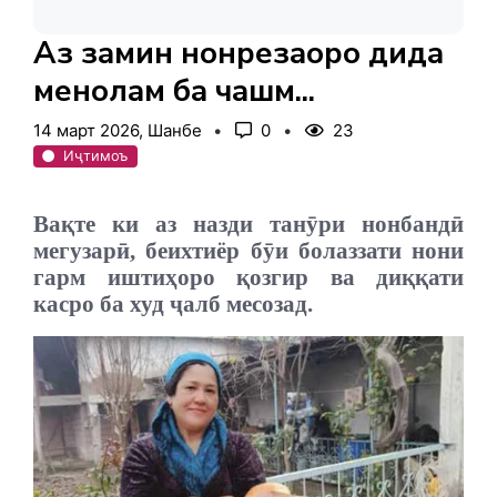
Аз замин нонрезаҳоро дида
менолам ба чашм...
14 март 2026, Шанбе
0
23
Иҷтимоъ
Ва
қ
те ки аз назди танӯри нонбандӣ
мегузарӣ, беихтиёр бӯи болаззати нони
гарм иштиҳоро қозгир ва диққати
касро ба худ ҷалб месозад.