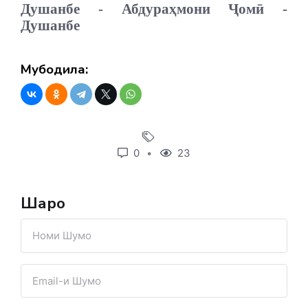
Душанбе - Абдураҳмони Ҷомӣ -
Душанбе
Мубодила:
0
23
Шарҳҳо