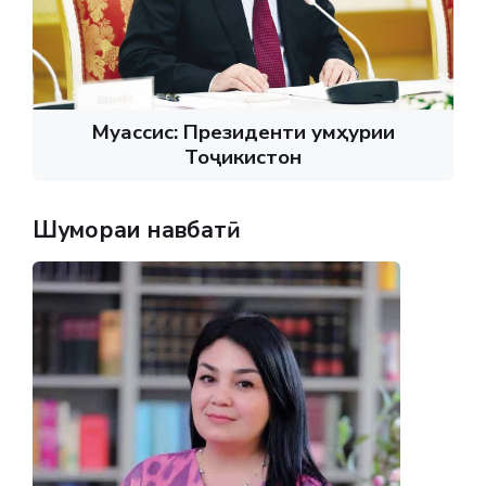
Муассис: Президенти Ҷумҳурии
Тоҷикистон
Шумораи навбатӣ