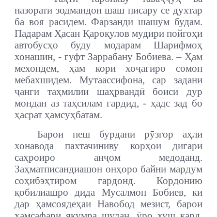
назорати зодмандон шаш писару се духтар
ба воя расидем. Фарзанди шашум будам.
Падарам Ҳасан Қароқулов мудири пойгоҳи
автобусҳо буду модарам Шарифмоҳ
хонашин, - гуфт Заррабану Бобиева. – Ҳам
мехондем, ҳам кори хоҷагиро сомон
мебахшидем. Мутаассифона, сар задани
ҷанги таҳмилии шаҳрвандӣ боиси дур
мондан аз таҳсилам гардид, - ҳадс зад бо
ҳасрат ҳамсуҳбатам.
Барои пеш бурдани рӯзгор аҳли
хонавода пахтачиниву корҳои дигари
саҳроиро анҷом медоданд.
Заҳматписандиашон онҳоро байни мардум
соҳибэҳтиром гардонд. Кордонию
қобилиашро дида Мусалмон Бобиев, ки
дар ҳамсоядеҳаи Навобод мезист, барои
ҳамсафари якумра шудан, ӯро хуш кард.