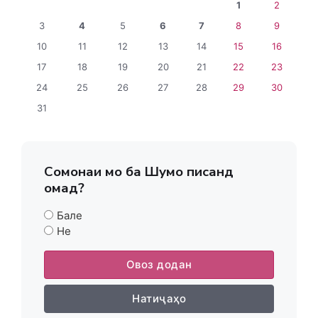
1
2
3
4
5
6
7
8
9
10
11
12
13
14
15
16
17
18
19
20
21
22
23
24
25
26
27
28
29
30
31
Сомонаи мо ба Шумо писанд
омад?
Бале
Не
Овоз додан
Натиҷаҳо