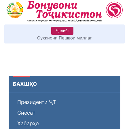
Ҷолиб:
КИТОБХОНИРО ДАР ХУД ТАШАККУЛ ДИҲЕМ
БАХШҲО
Президенти ҶТ
Сиёсат
Хабарҳо