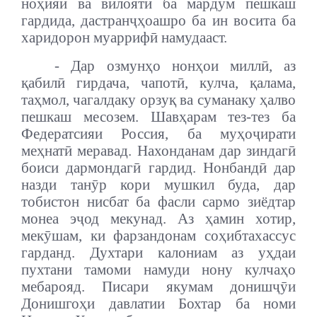
ноҳияӣ ва вилоятӣ ба мардум пешкаш
гардида, дастранҷҳоашро ба ин восита ба
харидорон муаррифӣ намудааст.
- Дар озмунҳо нонҳои миллӣ, аз
қабилӣ гирдача, чапотӣ, кулча, қалама,
таҳмол, чагалдаку орзуқ ва суманаку ҳалво
пешкаш месозем. Шавҳарам тез-тез ба
Федератсияи Россия, ба муҳоҷирати
меҳнатӣ меравад. Нахонданам дар зиндагӣ
боиси дармондагӣ гардид. Нонбандӣ дар
назди танӯр кори мушкил буда, дар
тобистон нисбат ба фасли сармо зиёдтар
монеа эҷод мекунад. Аз ҳамин хотир,
мекӯшам, ки фарзандонам соҳибтахассус
гарданд. Духтари калониам аз уҳдаи
пухтани тамоми намуди нону кулчаҳо
мебарояд. Писари якумам донишҷӯи
Донишгоҳи давлатии Бохтар ба номи