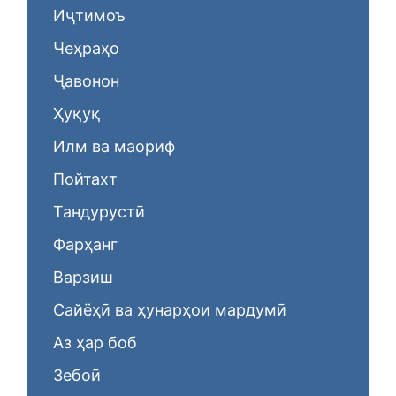
Иҷтимоъ
Чеҳраҳо
Ҷавонон
Ҳуқуқ
Илм ва маориф
Пойтахт
Тандурустӣ
Фарҳанг
Варзиш
Сайёҳӣ ва ҳунарҳои мардумӣ
Аз ҳар боб
Зебоӣ