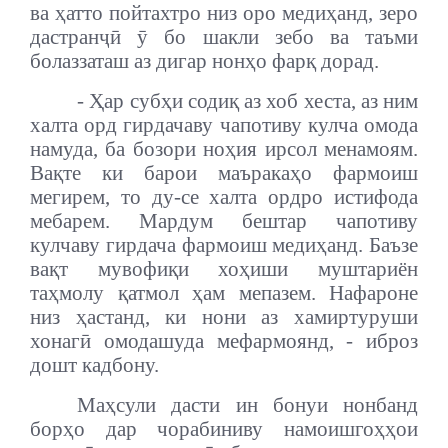
ва ҳатто пойтахтро низ оро медиҳанд, зеро
дастранҷӣ ӯ бо шакли зебо ва таъми
болаззаташ аз дигар нонҳо фарқ дорад.
- Ҳар субҳи содиқ аз хоб хеста, аз ним
халта орд гирдачаву чапотиву кулча омода
намуда, ба бозори ноҳия ирсол менамоям.
Ва
қ
те ки барои маъракаҳо фармоиш
мегирем, то ду-се халта ордро истифода
мебарем. Мардум бештар чапотиву
кулчаву гирдача фармоиш медиҳанд. Баъзе
вақт мувофиқи хоҳиши муштариён
таҳмолу қатмол ҳам мепазем. Нафароне
низ ҳастанд, ки нони аз хамиртуруши
хонагӣ омодашуда мефармоянд, - иброз
дошт кадбону.
Маҳсули дасти ин бонуи нонбанд
борҳо дар чорабиниву намоишгоҳҳои