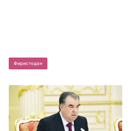
Фиристодан