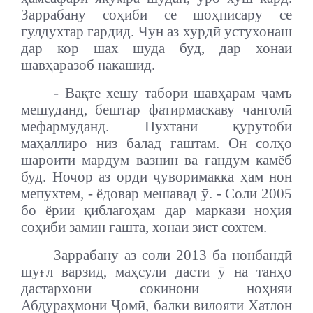
Заррабану соҳиби се шоҳписару се
гулдухтар гардид. Чун аз хурдӣ устухонаш
дар кор шах шуда буд, дар хонаи
шавҳаразоб накашид.
- Ва
қ
те хешу табори шавҳарам ҷамъ
мешуданд, бештар фатирмаскаву чанголӣ
мефармуданд. Пухтани қурутоби
маҳаллиро низ балад гаштам. Он солҳо
шароити мардум вазнин ва гандум камёб
буд. Ночор аз орди ҷуворимакка ҳам нон
мепухтем, - ёдовар мешавад ӯ. - Соли 2005
бо ёрии қиблагоҳам дар маркази ноҳия
соҳиби замин гашта, хонаи зист сохтем.
Заррабану аз соли 2013 ба нонбандӣ
шуғл варзид, маҳсули дасти ӯ на танҳо
дастархони сокинони ноҳияи
Абдураҳмони Ҷомӣ, балки вилояти Хатлон