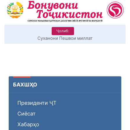
Ҷолиб:
Суханони Пешвои миллат
БАХШҲО
Президенти ҶТ
Сиёсат
Хабарҳо