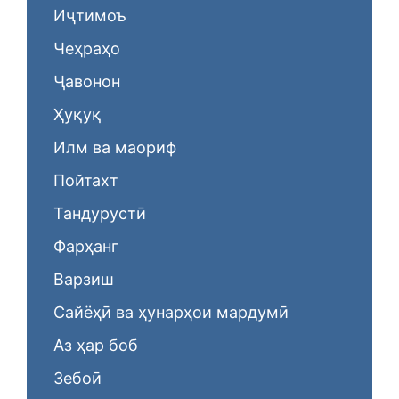
Иҷтимоъ
Чеҳраҳо
Ҷавонон
Ҳуқуқ
Илм ва маориф
Пойтахт
Тандурустӣ
Фарҳанг
Варзиш
Сайёҳӣ ва ҳунарҳои мардумӣ
Аз ҳар боб
Зебоӣ