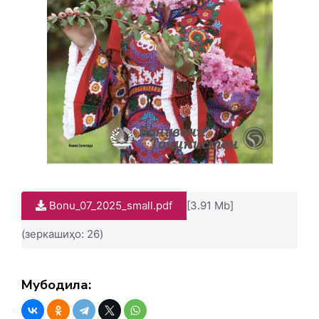
Bonu_07_2025_small.pdf
[3.91 Mb]
(зеркашиҳо: 26)
Мубодила: