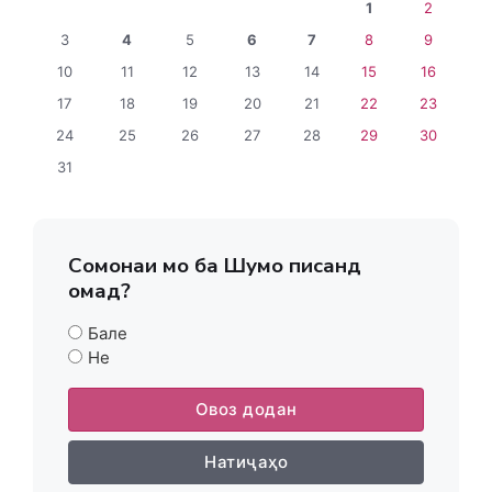
1
2
3
4
5
6
7
8
9
10
11
12
13
14
15
16
17
18
19
20
21
22
23
24
25
26
27
28
29
30
31
Сомонаи мо ба Шумо писанд
омад?
Бале
Не
Овоз додан
Натиҷаҳо