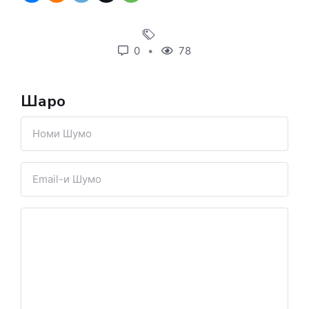
0
78
Шарҳҳо