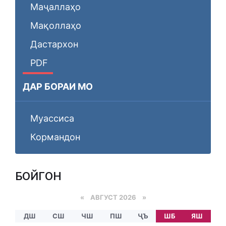
Маҷаллаҳо
Мақоллаҳо
Дастархон
PDF
ДАР БОРАИ МО
Муассиса
Кормандон
БОЙГОНӢ
«
АВГУСТ 2026 »
ДШ
СШ
ЧШ
ПШ
ҶЪ
ШБ
ЯШ