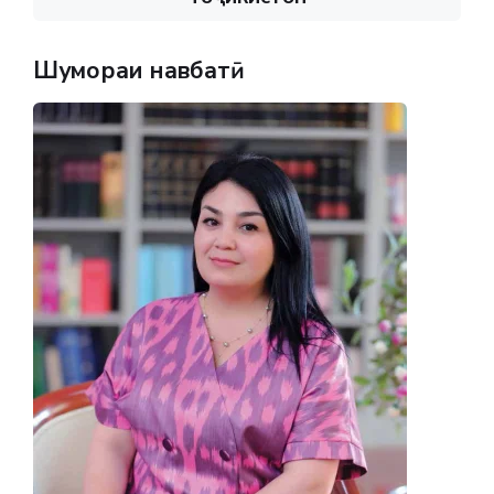
Шумораи навбатӣ