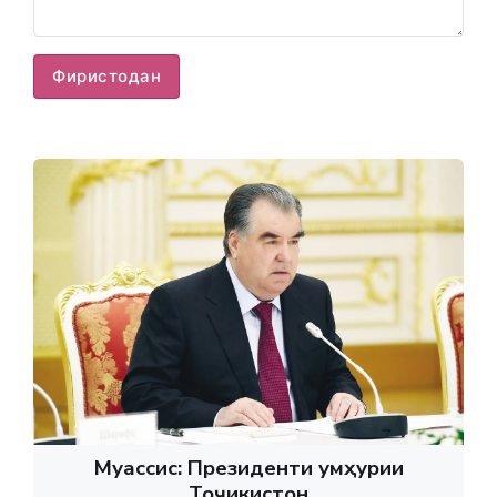
Фиристодан
Муассис: Президенти Ҷумҳурии
Тоҷикистон