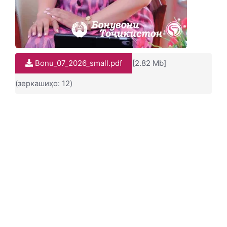
Bonu_07_2026_small.pdf
[2.82 Mb]
(зеркашиҳо: 12)